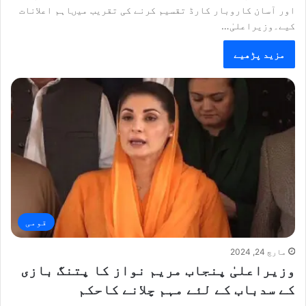
اور آسان کاروبار کارڈ تقسیم کرنے کی تقریب میںاہم اعلانات
کیے۔وزیراعلیٰ…
مزید پڑھیے
قومی
مارچ 24, 2024
وزیراعلیٰ پنجاب مریم نواز کا پتنگ بازی
کے سدباب کے لئے مہم چلانے کاحکم