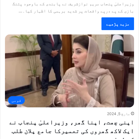
وزیراعلیٰ پنجاب مریم نوازشریف نے پابندی کے باوجود پتنگ
بازی کے پے درپے واقعات پر شدید برہمی کا اظہار کیا۔…
مزید پڑھیے
قومی
مارچ 5, 2024
اپنی چھت، اپنا گھر، وزیراعلیٰ پنجاب نے
ایک لاکھ گھروں کی تعمیرکا جامع پلان طلب