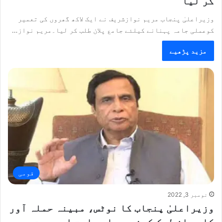
کر لیا
وزیراعلیٰ پنجاب مریم نوازشریف نے ایک لاکھ گھروں کی تعمیر
کوعملی جامہ پہنانے کیلئے جامع پلان طلب کر لیا۔مریم نواز…
مزید پڑھیے
قومی
نومبر 3, 2022
وزیراعلیٰ پنجاب کا نوٹس، مبینہ حملہ آور
کا بیان لیک کرنے پر ایس ایچ او سمیت