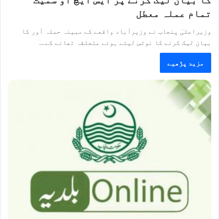
تمام عملہ معطل
وزیراعلیٰ پنجاب نے وزیرآباد واقعے کے مبینہ حملہ آور کا
بیان لیک کرنے کا نوٹس لیتے ہوئے متعلقہ تھانے کے…
مزید پڑھیے