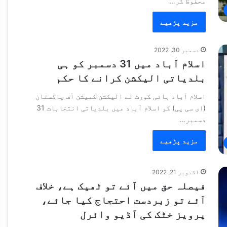
محفوظ کر…
مزید پڑھیے
دسمبر 30, 2022
اسلام آباد میں 31 دسمبر کو ہی
بلدیاتی الیکشن کرانے کا حکم
اسلام آباد ہائی کورٹ نے الیکشن کمیشن آف پاکستان
(ای سی پی) کو اسلام آباد میں بلدیاتی انتخابات 31
دسمبر…
مزید پڑھیے
اکتوبر 21, 2022
فیصلہ حق میں آئے تو ٹھیک ہے، خلاف
آئے تو زبردست احتجاج کیا جائے،
پرویز خٹک کی آڈیو وائرل