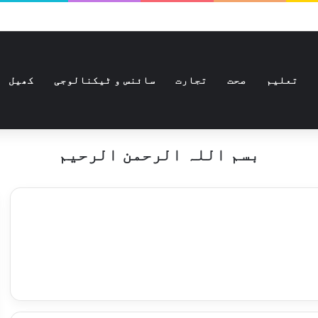
تعلیم
صحت
تجارت
سائنس و ٹیکنالوجی
کھیل
بسم اللہ الرحمن الرحیم