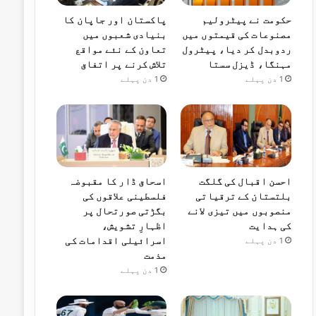
حکومت نے پیٹرولیم
پاکستان اور جاپان کا
مصنوعات کی قیمتوں میں
بنیادی شعبوں میں
ردوبدل کر دیا، پیٹرول
تعاون کے نئے مواقع
مہنگا، ڈیزل سستا
تلاش کرنے پر اتفاق
1 دن پہلے
1 دن پہلے
احسن اقبال کی گلگت
اسحاق ڈار کا مقبوضہ
بلتستان کے ترقیاتی
فلسطینی علاقوں کی
منصوبوں میں تیزی لانے
بگڑتی صورتحال پر
کی ہدایت
اظہارِ تشویش،
اسرائیلی اقدامات کی
1 دن پہلے
مذمت
1 دن پہلے