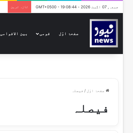
جمعہ, 07 اگست 2026 - GMT+0500 - 19:08:44
تازہ ترین
صفحۂ اوّل
قومی
بین الاقوامی
صفحۂ اوّل
/
فیصلہ
فیصلہ