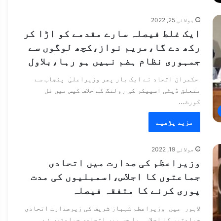
جولائی 25, 2022
ایک غلط فیصلہ سارے مقدمے کو اڑا کر
رکھ دے گا،مریم نواز،کچھ لوگوں سے
جمہوری نظام ہضم نہیں ہو رہا،بلاول
حکمران اتحاد نے ایک بار پھر وزیراعلیٰ پنجاب سے
متعلق ڈپٹی اسپیکر کی رولنگ کے خلاف کیس میں فل
کورٹ…
مزید پڑھیے
جولائی 19, 2022
وزیراعظم کی صدارت میں اتحادی
جماعتوں کا اجلاس،اسمبلیوں کی مدت
پوری کرنے کا متفقہ فیصلہ
لاہور میں وزیراعظم شہباز شریف کی زیرصدارت اتحادی
جماعتوں کا اجلاس ہوا جس میں اتحادی جماعتوں نے