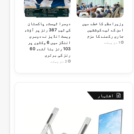
وزیراعظم کا خطے میں
دوسرا ٹیسٹ، پاکستان
امن کے لیے کوششیں
کی ٹیم 387 رنز پر آؤٹ،
جاری رکھنے کا عزم
ویسٹ انڈیز نے دوسری
اننگز میں 6 وکٹوں پر
1 دن پہلے
103 رنز بنا لئے، 60
رنز کی برتری
2 دن پہلے
اشتہار