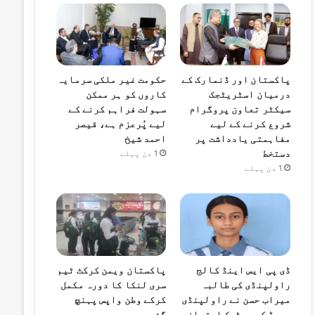
پاکستان اور ڈنمارک کے
حکومت غیر ملکی سرمایہ
درمیان اسٹریٹجک
کاروں کو ہر ممکن
سیکٹر تعاون پروگرام
سہولت فراہم کرنے کے
شروع کرنے کے لیے
لیے پُرعزم ہے، قیصر
مفاہمتی یادداشت پر
احمد شیخ
دستخط
1 دن پہلے
1 دن پہلے
ڈی پی ایس اینڈ کالج
پاکستان ویمن کرکٹ ٹیم
راولپنڈی کی طالبہ
سری لنکا کا دورہ مکمل
میراب حسن نے راولپنڈی
کرکے وطن واپس پہنچ
بورڈ کے میٹرک امتحان
گئی