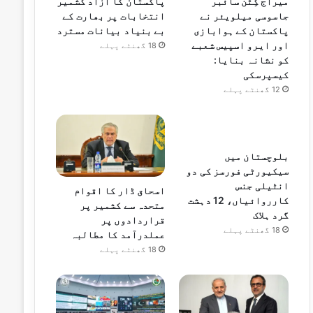
میراج کِٹن سائبر
پاکستان کا آزاد کشمیر
جاسوسی میلویئر نے
انتخابات پر بھارت کے
پاکستان کے ہوابازی
بے بنیاد بیانات مسترد
اور ایرو اسپیس شعبے
18 گھنٹے پہلے
کو نشانہ بنایا:
کیسپرسکی
12 گھنٹے پہلے
بلوچستان میں
سیکیورٹی فورسز کی دو
انٹیلی جنس
اسحاق ڈار کا اقوام
کارروائیاں، 12 دہشت
متحدہ سے کشمیر پر
گرد ہلاک
قراردادوں پر
18 گھنٹے پہلے
عملدرآمد کا مطالبہ
18 گھنٹے پہلے