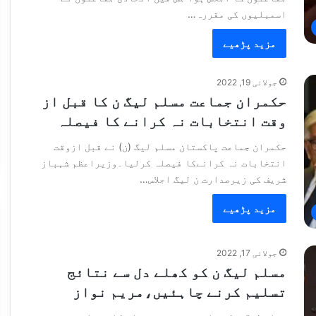
اسمبلیوں کی مقررہ…
مزید پڑھیے
جولائی 19, 2022
حکمران جماعت مسلم لیگ ن کا قبل از
وقت انتخابات نہ کرانے کا فیصلہ
حکمران جماعت پاکستان مسلم لیگ (ن) نے قبل ازوقت
انتخابات نہ کرانےکا فیصلہ کرلیا۔وزیراعظم شہباز
شریف کی زیرصدارت ن لیگ اجلاس…
مزید پڑھیے
جولائی 17, 2022
مسلم لیگ ن کو کھلے دل سے نتائج
تسلیم کرنے چاہئیں،مریم نواز