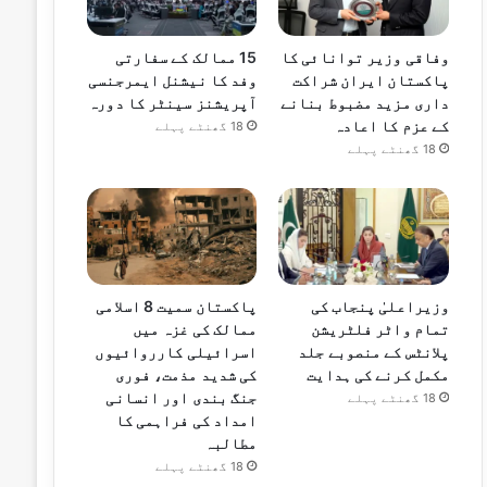
وفاقی وزیر توانائی کا
15 ممالک کے سفارتی
پاکستان ایران شراکت
وفد کا نیشنل ایمرجنسی
داری مزید مضبوط بنانے
آپریشنز سینٹر کا دورہ
کے عزم کا اعادہ
18 گھنٹے پہلے
18 گھنٹے پہلے
وزیراعلیٰ پنجاب کی
پاکستان سمیت 8 اسلامی
تمام واٹر فلٹریشن
ممالک کی غزہ میں
پلانٹس کے منصوبے جلد
اسرائیلی کارروائیوں
مکمل کرنے کی ہدایت
کی شدید مذمت، فوری
جنگ بندی اور انسانی
18 گھنٹے پہلے
امداد کی فراہمی کا
مطالبہ
18 گھنٹے پہلے