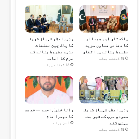
پاکستان اور صومالیہ
وزیراعظم شہباز شریف
کا دفاعی تعاون مزید
کا پاک چین تعلقات
مضبوط بنانے پر اتفاق
مزید مضبوط بنانے کے
عزم کا اعادہ
18 گھنٹے پہلے
18 گھنٹے پہلے
وزیراعظم شہباز شریف
رانا خلیل احمد — خدمت
سعودی عرب کے شہر جدہ
کا دوسرا نام
پہنچ گئے
1 دن پہلے
18 گھنٹے پہلے