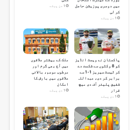
میں دوسری پوزیشن حاصل
1 دن پہلے
کر لی
1 دن پہلے
پاکستان نے ویسٹ انڈیز
ملک کے بیشتر علاقوں
کو 8 وکٹوں سے شکست دے
میں آج بھی گرم اور
کر ٹیسٹ سیریز 1-1 سے
مرطوب موسم، بالائی
برابر کر دی، عبداللہ
علاقوں میں بارش کا
شفیق پلیئر آف دی میچ
امکان
قرار
1 دن پہلے
1 دن پہلے