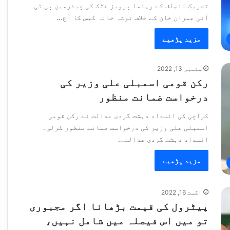
تحریکِ انصاف کے رہنما پرویز خٹک کی چیئرمین پی ٹی
آئی عمران خان کے خلاف توشہ خانہ کیس کا آج…
مزید پڑھیے
ستمبر 13, 2022
رکن قومی اسمبلی علی وزیر کی
درخواست ضمانت منظور
کراچی کی انسداد دہشت گردی عدالت نے رکن قومی
اسمبلی علی وزیر کی درخواست ضمانت منظور کرلی۔
انسداد دہشت گردی عدالت…
مزید پڑھیے
اگست 16, 2022
پیٹرول کی قیمت بڑھانا اگر مجبوری
تو میں اس فیصلہ میں شامل نہیں،