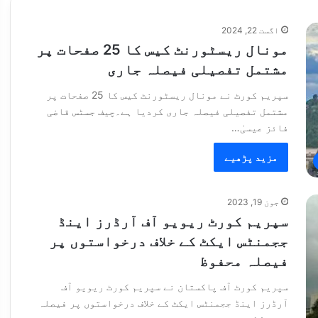
اگست 22, 2024
مونال ریسٹورنٹ کیس کا 25 صفحات پر
مشتمل تفصیلی فیصلہ جاری
سپریم کورٹ نے مونال ریسٹورنٹ کیس کا 25 صفحات پر
مشتمل تفصیلی فیصلہ جاری کردیا ہے۔چیف جسٹس قاضی
فائز عیسیٰ…
مزید پڑھیے
جون 19, 2023
سپریم کورٹ ریویو آف آرڈرز اینڈ
ججمنٹس ایکٹ کے خلاف درخواستوں پر
فیصلہ محفوظ
سپریم کورٹ آف پاکستان نے سپریم کورٹ ریویو آف
آرڈرز اینڈ ججمنٹس ایکٹ کے خلاف درخواستوں پر فیصلہ