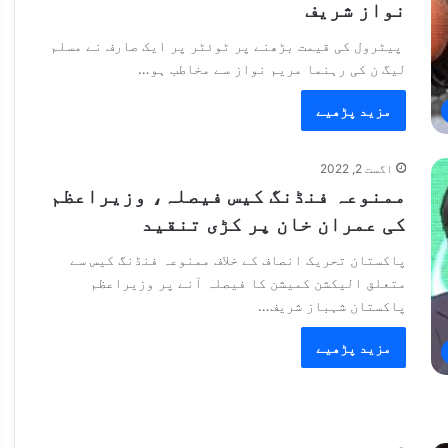
نواز شریف
پیٹرول کی قیمت بڑھنے پر ٹوئٹر پر ایک صارف نے مسلم
لیگ ن کی رہنما مریم نواز سے مخاطب ہو…
مزید پڑھیے
اگست 2, 2022
ممنوعہ فنڈنگ کیس فیصلہ، وزیراعظم
کی عمران خان پر کڑی تنقید
پاکستان تحریک انصاف کے خلاف ممنوعہ فنڈنگ کیس سے
متعلق الیکشن کمیشن کا فیصلہ آنے پر وزیراعظم
پاکستان شہباز شریف…
مزید پڑھیے