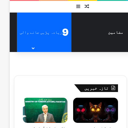
متفرق
Sidebar
9
زیادہ پڑہی جانے والی
مضامین
تازہ خبریں