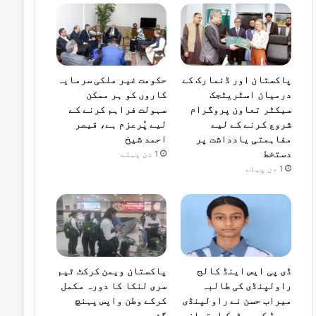
پاکستان اور ڈنمارک کے
حکومت غیر ملکی سرمایہ
درمیان اسٹریٹجک
کاروں کو ہر ممکن
سیکٹر تعاون پروگرام
سہولت فراہم کرنے کے
شروع کرنے کے لیے
لیے پُرعزم ہے، قیصر
مفاہمتی یادداشت پر
احمد شیخ
دستخط
1 دن پہلے
1 دن پہلے
ڈی پی ایس اینڈ کالج
پاکستان ویمن کرکٹ ٹیم
راولپنڈی کی طالبہ
سری لنکا کا دورہ مکمل
میراب حسن نے راولپنڈی
کرکے وطن واپس پہنچ
بورڈ کے میٹرک امتحان
گئی