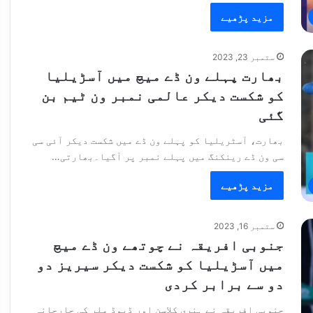
مزید پڑھیے
ستمبر 23, 2023
بھارت پہلے ون ڈے میچ میں آسڑیلیا
کو شکست دیکر عالمی نمبر ون ٹیم بن
گئی
بھارت، آسٹریلیا کو پہلے ون ڈے میں شکست دیکر آئی سی
سی ون ڈے رینکنگ میں پہلے نمبر پر آگیا۔بھارتی…
مزید پڑھیے
ستمبر 16, 2023
جنوبی افریقہ نے چوتھے ون ڈے میچ
میں آسڑیلیا کو شکست دیکر سیریز دو
دو سے برابر کردی
جنوبی افریقہ نے ہنری کلاسن اور ڈیوڈ ملر کی جارحانہ