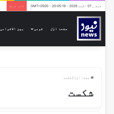
جمعہ, 07 اگست 2026 - GMT+0500 - 20:05:19
تازہ ترین
صفحۂ اوّل
قومی
بین الاقوامی
صفحۂ اوّل
/
شکست
شکست