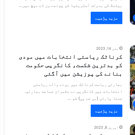
بیٹنگ کی بدولت آسٹریلیا کو چوتھے ون ڈے میچ میں…
مزید پڑھیے
مئی 14, 2023
کرناٹک ریاستی انتخابات میں مودی
کو بدترین شکست، کانگریس حکومت
بنانے کی پوزیشن میں آگئی
بھارتی ریاست کرناٹک میں ہونے والے ریاستی
انتخابات میں کانگریس نے حکمران جماعت بھارتیہ
جنتا پارٹی (بی جے پی) کو …
مزید پڑھیے
اپریل 8, 2023