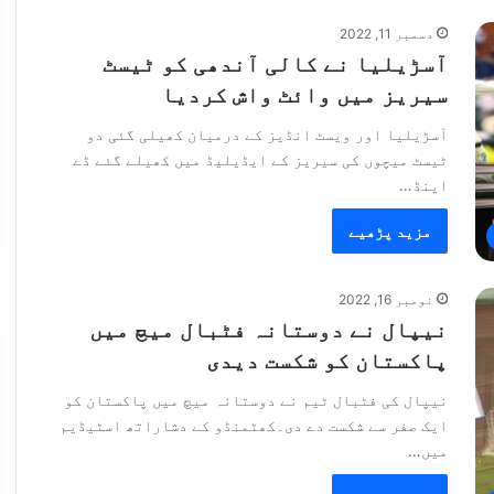
دسمبر 11, 2022
آسڑیلیا نے کالی آندھی کو ٹیسٹ
سیریز میں وائٹ واش کردیا
آسڑیلیا اور ویسٹ انڈیز کے درمیان کھیلی گئی دو
ٹیسٹ میچوں کی سیریز کے ایڈیلیڈ میں کھیلے گئے ڈے
اینڈ…
مزید پڑھیے
نومبر 16, 2022
نیپال نے دوستانہ فٹبال میچ میں
پاکستان کو شکست دیدی
نیپال کی فٹبال ٹیم نے دوستانہ میچ میں پاکستان کو
ایک صفر سے شکست دے دی۔کھٹمنڈو کے دشاراتھ اسٹیڈیم
میں…