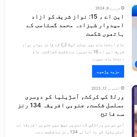
فروری 9, 2024
این اے ، 15: نواز شریف کو ازاد
امیدوار شہزادہ محمد گستاسب کے
ہاتھوں شکست
عام انتخابات میں مسلم لیگ (ن) کے قائد میاں نواز
شریف این اے 15 مانسہرہ سے شکست کھاگئے۔عام
انتخابات میں…
مزید پڑھیے
اکتوبر 12, 2023
ورلڈ کپ کرکٹ، آسڑیلیا کو دوسری
مسلسل شکست، جنوبی افریقہ 134 رنز
سے فاتح
آئی سی سی ورلڈکپ کے دسویں میچ میں جنوبی افریقا نے
آسٹریلیا کو با آسانی 134 رنز سے شکست دے…