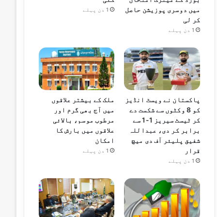
میں دوسری پوزیشن حاصل
1 دن پہلے
کر لی
1 دن پہلے
پاکستان نے ویسٹ انڈیز
ملک کے بیشتر علاقوں
کو 8 وکٹوں سے شکست دے
میں آج بھی گرم اور
کر ٹیسٹ سیریز 1-1 سے
مرطوب موسم، بالائی
برابر کر دی، عبداللہ
علاقوں میں بارش کا
شفیق پلیئر آف دی میچ
امکان
قرار
1 دن پہلے
1 دن پہلے