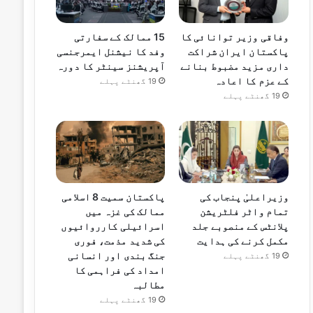
وفاقی وزیر توانائی کا
15 ممالک کے سفارتی
پاکستان ایران شراکت
وفد کا نیشنل ایمرجنسی
داری مزید مضبوط بنانے
آپریشنز سینٹر کا دورہ
کے عزم کا اعادہ
19 گھنٹے پہلے
19 گھنٹے پہلے
وزیراعلیٰ پنجاب کی
پاکستان سمیت 8 اسلامی
تمام واٹر فلٹریشن
ممالک کی غزہ میں
پلانٹس کے منصوبے جلد
اسرائیلی کارروائیوں
مکمل کرنے کی ہدایت
کی شدید مذمت، فوری
جنگ بندی اور انسانی
19 گھنٹے پہلے
امداد کی فراہمی کا
مطالبہ
19 گھنٹے پہلے