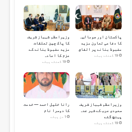
پاکستان اور صومالیہ
وزیراعظم شہباز شریف
کا دفاعی تعاون مزید
کا پاک چین تعلقات
مضبوط بنانے پر اتفاق
مزید مضبوط بنانے کے
عزم کا اعادہ
19 گھنٹے پہلے
19 گھنٹے پہلے
وزیراعظم شہباز شریف
رانا خلیل احمد — خدمت
سعودی عرب کے شہر جدہ
کا دوسرا نام
پہنچ گئے
1 دن پہلے
19 گھنٹے پہلے