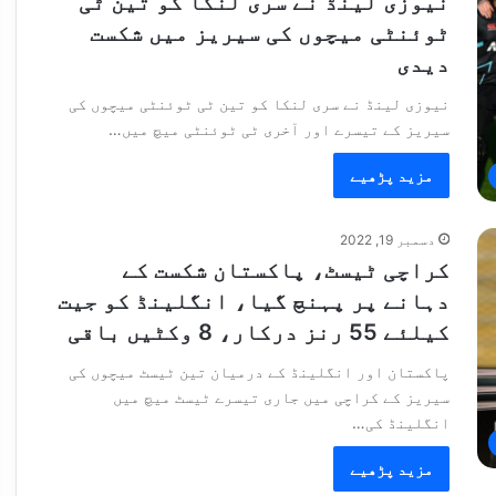
نیوزی لینڈ نے سری لنکا کو تین ٹی
ٹوئنٹی میچوں کی سیریز میں شکست
دیدی
نیوزی لینڈ نے سری لنکا کو تین ٹی ٹوئنٹی میچوں کی
سیریز کے تیسرے اور آخری ٹی ٹوئنٹی میچ میں…
مزید پڑھیے
دسمبر 19, 2022
کراچی ٹیسٹ، پاکستان شکست کے
دہانے پر پہنچ گیا، انگلینڈ کو جیت
کیلئے 55 رنز درکار، 8 وکٹیں باقی
پاکستان اور انگلینڈ کے درمیان تین ٹیسٹ میچوں کی
سیریز کے کراچی میں جاری تیسرے ٹیسٹ میچ میں
انگلینڈ کی…
مزید پڑھیے