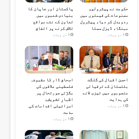
حکومت نے پیٹرولیم
پاکستان اور جاپان کا
مصنوعات کی قیمتوں میں
بنیادی شعبوں میں
ردوبدل کر دیا، پیٹرول
تعاون کے نئے مواقع
مہنگا، ڈیزل سستا
تلاش کرنے پر اتفاق
1 دن پہلے
1 دن پہلے
احسن اقبال کی گلگت
اسحاق ڈار کا مقبوضہ
بلتستان کے ترقیاتی
فلسطینی علاقوں کی
منصوبوں میں تیزی لانے
بگڑتی صورتحال پر
کی ہدایت
اظہارِ تشویش،
اسرائیلی اقدامات کی
1 دن پہلے
مذمت
1 دن پہلے