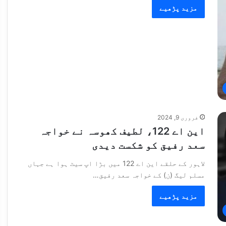
مزید پڑھیے
فروری 9, 2024
این اے 122، لطیف کھوسہ نے خواجہ
سعد رفیق کو شکست دیدی
لاہور کے حلقے این اے 122 میں بڑا اپ سیٹ ہوا ہے جہاں
مسلم لیگ (ن) کے خواجہ سعد رفیق…
مزید پڑھیے