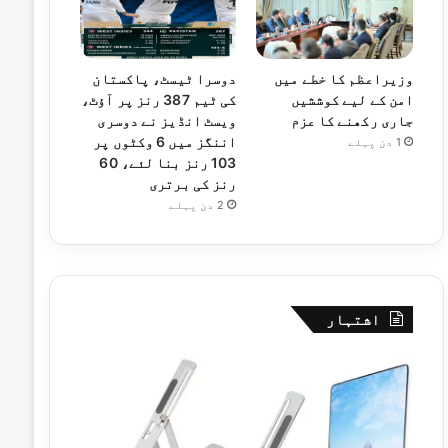
وزیراعظم کا خطے میں
دوسرا ٹیسٹ، پاکستان
امن کے لیے کوششیں
کی ٹیم 387 رنز پر آؤٹ،
جاری رکھنے کا عزم
ویسٹ انڈیز نے دوسری
اننگز میں 6 وکٹوں پر
1 دن پہلے
103 رنز بنا لئے، 60
رنز کی برتری
2 دن پہلے
اشتہار