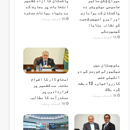
میراج کِٹن سائبر
پاکستان کا آزاد کشمیر
جاسوسی میلویئر نے
انتخابات پر بھارت کے
پاکستان کے ہوابازی
بے بنیاد بیانات مسترد
اور ایرو اسپیس شعبے
19 گھنٹے پہلے
کو نشانہ بنایا:
کیسپرسکی
13 گھنٹے پہلے
بلوچستان میں
سیکیورٹی فورسز کی دو
انٹیلی جنس
اسحاق ڈار کا اقوام
کارروائیاں، 12 دہشت
متحدہ سے کشمیر پر
گرد ہلاک
قراردادوں پر
19 گھنٹے پہلے
عملدرآمد کا مطالبہ
19 گھنٹے پہلے