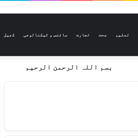
تعلیم
صحت
تجارت
سائنس و ٹیکنالوجی
کھیل
بسم اللہ الرحمن الرحیم