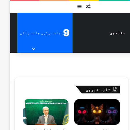
متفرق
Sidebar
9
زیادہ پڑہی جانے والی
مضامین
تازہ خبریں