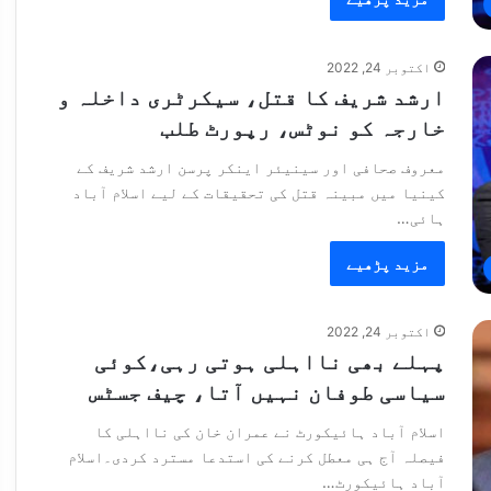
اکتوبر 24, 2022
ارشد شریف کا قتل، سیکرٹری داخلہ و
خارجہ کو نوٹس، رپورٹ طلب
معروف صحافی اور سینیئر اینکر پرسن ارشد شریف کے
کینیا میں مبینہ قتل کی تحقیقات کے لیے اسلام آباد
ہائی…
مزید پڑھیے
اکتوبر 24, 2022
پہلے بھی نااہلی ہوتی رہی،کوئی
سیاسی طوفان نہیں آتا، چیف جسٹس
اسلام آباد ہائیکورٹ نے عمران خان کی نااہلی کا
فیصلہ آج ہی معطل کرنے کی استدعا مسترد کردی۔اسلام
آباد ہائیکورٹ…