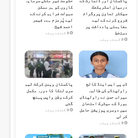
پاکستان اور ڈنمارک کے
حکومت غیر ملکی سرمایہ
درمیان اسٹریٹجک
کاروں کو ہر ممکن
سیکٹر تعاون پروگرام
سہولت فراہم کرنے کے
شروع کرنے کے لیے
لیے پُرعزم ہے، قیصر
مفاہمتی یادداشت پر
احمد شیخ
دستخط
9 گھنٹے پہلے
9 گھنٹے پہلے
ڈی پی ایس اینڈ کالج
پاکستان ویمن کرکٹ ٹیم
راولپنڈی کی طالبہ
سری لنکا کا دورہ مکمل
میراب حسن نے راولپنڈی
کرکے وطن واپس پہنچ
بورڈ کے میٹرک امتحان
گئی
میں دوسری پوزیشن حاصل
9 گھنٹے پہلے
کر لی
9 گھنٹے پہلے