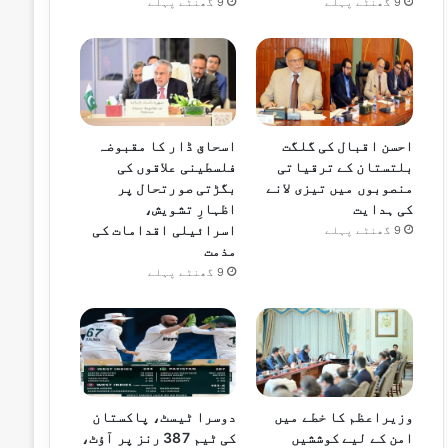
9 گھنٹے پہلے
9 گھنٹے پہلے
احسن اقبال کی گلگت
اسحاق ڈار کا مقبوضہ
بلتستان کے ترقیاتی
فلسطینی علاقوں کی
منصوبوں میں تیزی لانے
بگڑتی صورتحال پر
کی ہدایت
اظہارِ تشویش،
اسرائیلی اقدامات کی
9 گھنٹے پہلے
مذمت
9 گھنٹے پہلے
وزیراعظم کا خطے میں
دوسرا ٹیسٹ، پاکستان
امن کے لیے کوششیں
کی ٹیم 387 رنز پر آؤٹ،