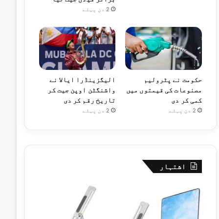
2 دن پہلے
حکومت نے پٹرولیم
الیگزینڈرا ایالا نے
مصنوعات کی قیمتوں میں
واشنگٹن اوپن جیت کر
کمی کر دی
تاریخ رقم کر دی
2 دن پہلے
2 دن پہلے
اشتہار