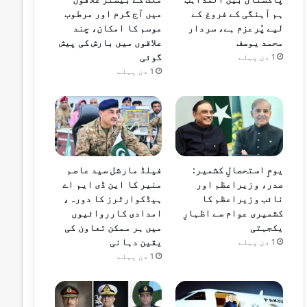
ہم آہنگی کے فروغ کے
میں آج گرم اور مرطوب
لیے پُرعزم ہے، سردار
موسم کا امکان، چند
محمد یوسف
علاقوں میں بارش کی پیش
گوئی
1 دن پہلے
1 دن پہلے
یومِ استحصالِ کشمیر:
فیلڈ مارشل سید عاصم
صدر، وزیراعظم اور
منیر کا این ڈی ایم اے
نائب وزیراعظم کا
ہیڈکوارٹرز کا دورہ،
کشمیری عوام سے اظہارِ
امدادی کارروائیوں
یکجہتی
میں ہر ممکن تعاون کی
یقین دہانی
1 دن پہلے
1 دن پہلے