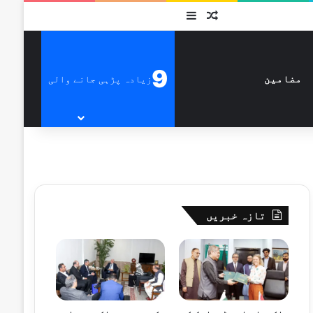
متفرق
Sidebar
9
زیادہ پڑہی جانے والی
مضامین
تازہ خبریں