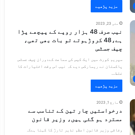
مزید پڑھیے
مئی 23, 2023
نیب صرف 48 ہزار روپے کے پیچھے پڑا
ہے،48 کروڑہوتے تو بات بھی تھی،
چیف جسٹس
سپریم کورٹ میں ایک کیس کی سماعت کےدوران چیف جسٹس
پاکستان نے ریمارکس دیے کہ نیب اس وقت اختیارات کا
غلط…
مزید پڑھیے
مارچ 1, 2023
درخواستیں چار تین کے تناسب سے
مسترد ہو گئی ہیں، وزیر قانون
وفاقی وزیر قانون اعظم نذیر تارڑ کا کہنا ہےکہ