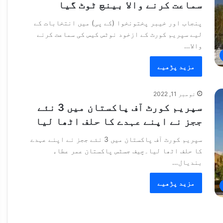
سماعت کرنے والا بینچ ٹوٹ گیا
پنجاب اور خیبر پختونخوا (کے پی) میں انتخابات کے
لیے سپریم کورٹ کے ازخود نوٹس کیس کی سماعت کرنے
والا…
مزید پڑھیے
نومبر 11, 2022
سپریم کورٹ آف پاکستان میں 3 نئے
ججز نے اپنے عہدے کا حلف اٹھا لیا
سپریم کورٹ آف پاکستان میں 3 نئے ججز نے اپنے عہدے
کا حلف اٹھا لیا۔چیف جسٹس پاکستان عمر عطاء
بندیال…
مزید پڑھیے