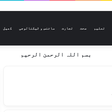
تعلیم
صحت
تجارت
سائنس و ٹیکنالوجی
کھیل
بسم اللہ الرحمن الرحیم