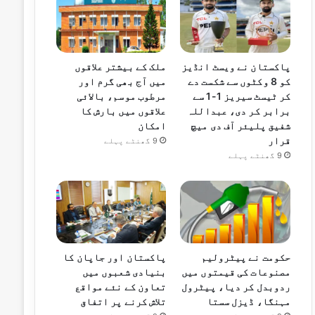
پاکستان نے ویسٹ انڈیز
ملک کے بیشتر علاقوں
کو 8 وکٹوں سے شکست دے
میں آج بھی گرم اور
کر ٹیسٹ سیریز 1-1 سے
مرطوب موسم، بالائی
برابر کر دی، عبداللہ
علاقوں میں بارش کا
شفیق پلیئر آف دی میچ
امکان
قرار
9 گھنٹے پہلے
9 گھنٹے پہلے
حکومت نے پیٹرولیم
پاکستان اور جاپان کا
مصنوعات کی قیمتوں میں
بنیادی شعبوں میں
ردوبدل کر دیا، پیٹرول
تعاون کے نئے مواقع
مہنگا، ڈیزل سستا
تلاش کرنے پر اتفاق