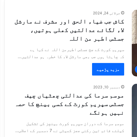
جولائی 24, 2024
کاش جب ضیاء الحق اور مشرف نے مارشل
لاء لگائے عدالتیں کھلی ہوتیں،
جسٹس اطہر من اللہ
سپریم کورٹ کے جج جسٹس اطہرمن اللہ نے کہا ہے
کہ چاہتا ہوں جب بھی مارشل لاء کا خطرہ ہو عدالتیں…
مزید پڑھیے
دسمبر 10, 2023
موسم سرما کی عدالتی چھٹیاں چیف
جسٹس سپریم کورٹ کے کسی بینچ کا حصہ
نہیں ہونگے
موسم سرما کے دوران سپریم کورٹ بینچز کی تشکیل
کیلئے قائم تین رکنی ججز کمیٹی نے 7 دسمبر کے اجلاس…