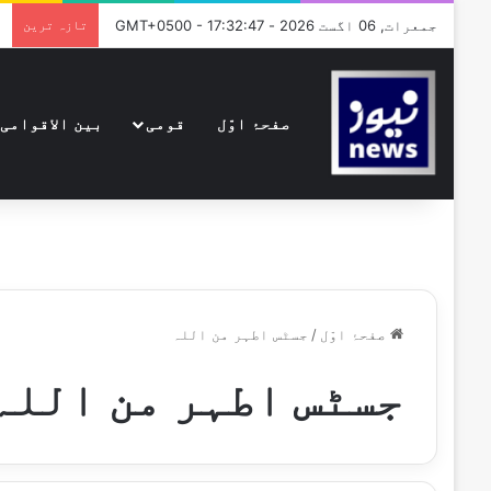
جمعرات, 06 اگست 2026 - GMT+0500 - 17:32:47
تازہ ترین
صفحۂ اوّل
قومی
بین الاقوامی
صفحۂ اوّل
/
جسٹس اطہر من اللہ
جسٹس اطہر من اللہ