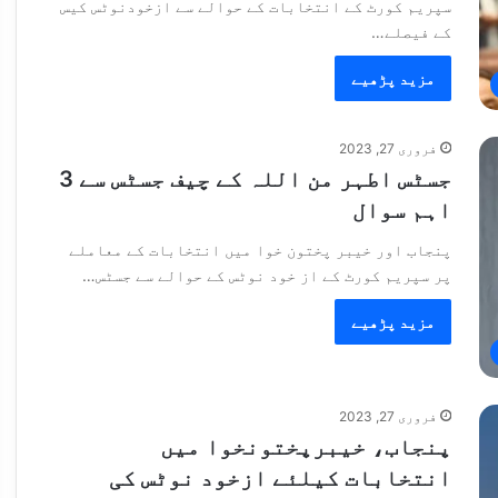
سپریم کورٹ کے انتخابات کے حوالے سے ازخودنوٹس کیس
کے فیصلے…
مزید پڑھیے
فروری 27, 2023
جسٹس اطہر من اللہ کے چیف جسٹس سے 3
اہم سوال
پنجاب اور خیبر پختون خوا میں انتخابات کے معاملے
پر سپریم کورٹ کے از خود نوٹس کے حوالے سے جسٹس…
مزید پڑھیے
فروری 27, 2023
پنجاب، خیبرپختونخوا میں
انتخابات کیلئے ازخود نوٹس کی