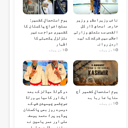
نائب وزیراعظم و وزیر
یومِ استحصالِ کشمیر:
خارجہ اسحاق ڈار کل
مسلح افواجِ پاکستان کا
القدس سے متعلق وزارتی
کشمیری عوام سے غیر
اجلاس میں شرکت کے لیے
متزلزل یکجہتی کا
اردن روانہ
اظہار
1 دن پہلے
1 دن پہلے
یومِ استحصالِ کشمیر آج
دو گولڈ میڈلز کے بعد
منایا جا رہا ہے
ایک اور کامیابی ورلڈ
جوجِٹسو چیمپئن شپ کے
1 دن پہلے
دوسرے روز بھی پاکستان
پوڈیم پر؛ محمد یوسف
علی اور عمر یاسین نے
برانز میڈل جیت لیا