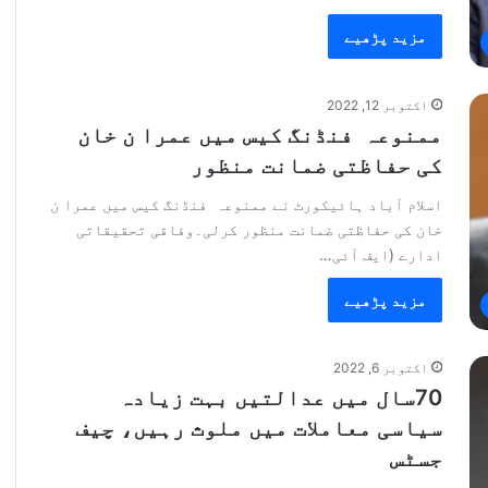
مزید پڑھیے
اکتوبر 12, 2022
ممنوعہ فنڈنگ کیس میں عمرا ن خان
کی حفاظتی ضمانت منظور
اسلام آباد ہائیکورٹ نے ممنوعہ فنڈنگ کیس میں عمرا ن
خان کی حفاظتی ضمانت منظور کرلی۔وفاقی تحقیقاتی
ادارے (ایف آئی…
مزید پڑھیے
اکتوبر 6, 2022
70سال میں عدالتیں بہت زیادہ
سیاسی معاملات میں ملوث رہیں، چیف
جسٹس