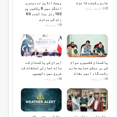
جاری رکھنے کا عزم
ویسٹ انڈیز نے دوسری
اننگز میں 6 وکٹوں پر
9 گھنٹے پہلے
103 رنز بنا لئے، 60
رنز کی برتری
1 دن پہلے
پاکستان کشمیری عوام
ایران کی پاکستان کے
کی ہر ممکن حمایت جاری
ساتھ تجارتی تعلقات کے
رکھے گا، امیر مقام
فروغ میں دلچسپی
1 دن پہلے
1 دن پہلے
پاکستان بین المذاہب
ملک کے بیشتر علاقوں