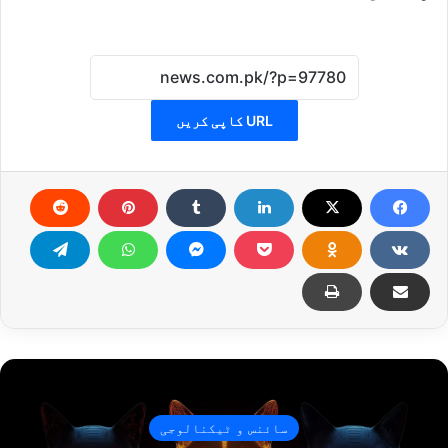
URL کاپی کریں
سائنس و ٹیکنالوجی