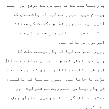
پارلیمانیت کے عالمی دن کے موقع پر اپنے
پیغام میں انہوں نے کہا کہ پاکستان کا
آئین ایک جمہوری نظامِ حکومت کی ضمانت
دیتا ہے جو نمائندہ طرزِ حکمرانی کے
اصولوں پر قائم ہے۔
وزیرِاعظم نے کہا کہ پارلیمنٹ ملک کا
بنیادی آئینی فورم ہے جہاں عوام کے مسائل
اور خواہشات کو قانون سازی کے ذریعے آگے
بڑھایا جاتا ہے۔انہوں نے کہا کہ پاکستان
کی پارلیمانی جمہوریت نے شمولیت اور
مؤثر نمائندگی کے فروغ میں نمایاں پیش
رفت کی ہے۔