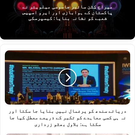
میراج کِٹن سائبر جاسوسی میلویئر نے
پاکستان کے ہوابازی اور ایرو اسپیس
شعبے کو نشانہ بنایا: کیسپرسکی
دریائے
سندھ
کو
یرغمال
نہیں
بنایا
جا
سکتا
اور
نہ
دریائے سندھ کو یرغمال نہیں بنایا جا سکتا اور
ہی
نہ ہی کسی معاہدے کو تکبر کے ذریعے معطل کیا جا
کسی
سکتا ہے: بلاول بھٹو زرداری
معاہدے