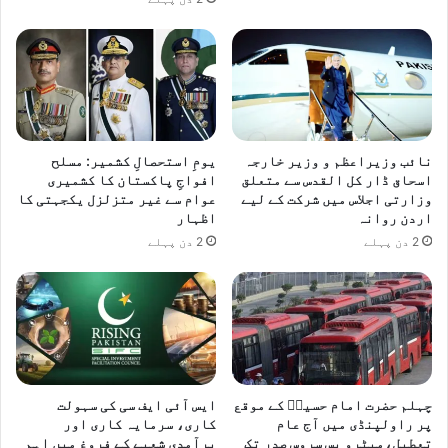
نائب وزیراعظم و وزیر خارجہ
یومِ استحصالِ کشمیر: مسلح
اسحاق ڈار کل القدس سے متعلق
افواجِ پاکستان کا کشمیری
وزارتی اجلاس میں شرکت کے لیے
عوام سے غیر متزلزل یکجہتی کا
اردن روانہ
اظہار
2 دن پہلے
2 دن پہلے
چہلم حضرت امام حسینؓ کے موقع
ایس آئی ایف سی کی سہولت
پر راولپنڈی میں آج عام
کاری، سرمایہ کاری اور
تعطیل،میٹرو بس سروس صدر تک
برآمدی شعبے کے فروغ میں اہم