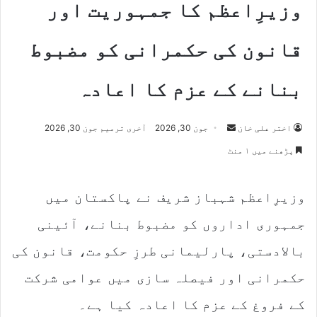
وزیرِاعظم کا جمہوریت اور
قانون کی حکمرانی کو مضبوط
بنانے کے عزم کا اعادہ
Send
اختر علی خان
جون 30, 2026
آخری ترمیم جون 30, 2026
an
پڑھنے میں ۱ منٹ
email
وزیرِاعظم شہباز شریف نے پاکستان میں
جمہوری اداروں کو مضبوط بنانے، آئینی
بالادستی، پارلیمانی طرزِ حکومت، قانون کی
حکمرانی اور فیصلہ سازی میں عوامی شرکت
کے فروغ کے عزم کا اعادہ کیا ہے۔