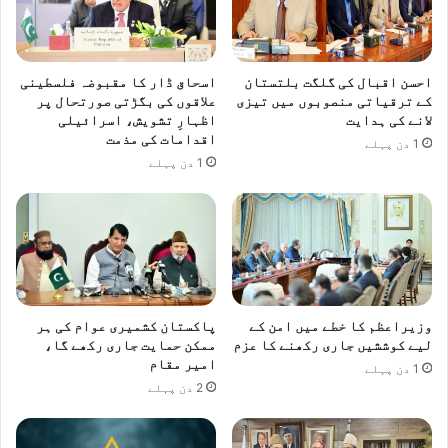
احسن اقبال کی گلگت بلتستان
اسحاق ڈار کا مقبوضہ فلسطینی
کے ترقیاتی منصوبوں میں تیزی
علاقوں کی بگڑتی صورتحال پر
لانے کی ہدایت
اظہارِ تشویش، اسرائیلی
اقدامات کی مذمت
1 دن پہلے
1 دن پہلے
وزیراعظم کا خطے میں امن کے
پاکستان کشمیری عوام کی ہر
لیے کوششیں جاری رکھنے کا عزم
ممکن حمایت جاری رکھے گا،
امیر مقام
1 دن پہلے
2 دن پہلے