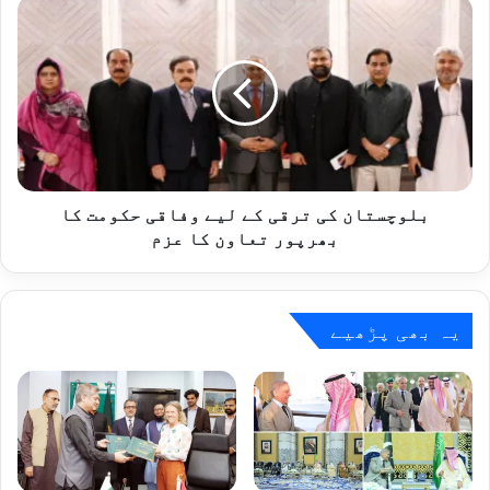
کو
بلوچستان
تکبر
کی
کے
ترقی
ذریعے
کے
معطل
لیے
کیا
وفاقی
جا
حکومت
سکتا
کا
ہے:
بھرپور
بلاول
تعاون
بلوچستان کی ترقی کے لیے وفاقی حکومت کا
بھٹو
کا
بھرپور تعاون کا عزم
زرداری
عزم
یہ بھی پڑھیے