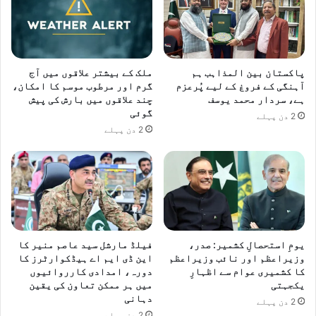
پاکستان بین المذاہب ہم
ملک کے بیشتر علاقوں میں آج
آہنگی کے فروغ کے لیے پُرعزم
گرم اور مرطوب موسم کا امکان،
ہے، سردار محمد یوسف
چند علاقوں میں بارش کی پیش
گوئی
2 دن پہلے
2 دن پہلے
یومِ استحصالِ کشمیر: صدر،
فیلڈ مارشل سید عاصم منیر کا
وزیراعظم اور نائب وزیراعظم
این ڈی ایم اے ہیڈکوارٹرز کا
کا کشمیری عوام سے اظہارِ
دورہ، امدادی کارروائیوں
یکجہتی
میں ہر ممکن تعاون کی یقین
دہانی
2 دن پہلے
2 دن پہلے