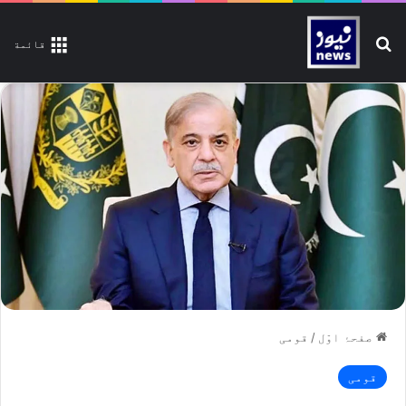
تلاش کیجیے
قائمة
صفحۂ اوّل
/
قومی
قومی