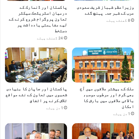
وزیراعظم شہباز شریف سعودی
پاکستان اور ڈنمارک کے
عرب کے شہر جدہ پہنچ گئے
درمیان اسٹریٹجک سیکٹر
تعاون پروگرام شروع کرنے کے
8 گھنٹے پہلے
لیے مفاہمتی یادداشت پر
دستخط
24 گھنٹے پہلے
ملک کے بیشتر علاقوں میں آج
پاکستان اور جاپان کا بنیادی
بھی گرم اور مرطوب موسم،
شعبوں میں تعاون کے نئے مواقع
بالائی علاقوں میں بارش کا
تلاش کرنے پر اتفاق
امکان
1 دن پہلے
1 دن پہلے