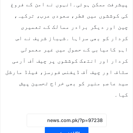
پیشرفت ممکن ہوئی۔انہوں نے امن کے فروغ
کی کوششوں میں قطر، سعودی عرب، ترکیہ،
چین اور دیگر برادر ممالک کے تعمیری
کردار کو بھی سراہا ۔شہباز شریف نے اس
اہم کامیابی کے حصول میں غیر معمولی
کردار اور انتھک کوششوں پر چیف آف آرمی
سٹاف اور چیف آف ڈیفنس فورسز، فیلڈ مارشل
سید عاصم منیر کو بھی خراج تحسین پیش
کیا۔