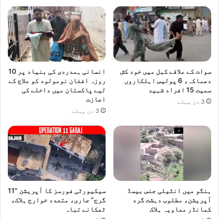
سوات کے علاقے کبل میں خود کش
انسانی ہمدردی کی بنیاد پر 10
دھماکہ، 6 پولیس اہلکاروں
روزہ افغان نومولود کو علاج کے
سمیت 15 افراد شہید
لیے پاکستان میں داخلے کی
اجازت
3 دن پہلے
3 دن پہلے
ہنگو میں انٹیلی جنس بیسڈ
سیکیورٹی فورسز کا آپریشن "11
آپریشن، مطلوب دہشت گرد
گرج” جاری، متعدد خوارج ہلاک،
کمانڈر معاویہ ہلاک
ٹھکانے تباہ