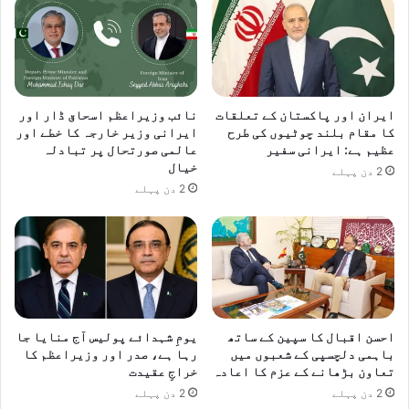
ایران اور پاکستان کے تعلقات
نائب وزیراعظم اسحاق ڈار اور
کا مقام بلند چوٹیوں کی طرح
ایرانی وزیر خارجہ کا خطے اور
عظیم ہے: ایرانی سفیر
عالمی صورتحال پر تبادلہ
خیال
2 دن پہلے
2 دن پہلے
احسن اقبال کا سپین کے ساتھ
یومِ شہدائے پولیس آج منایا جا
باہمی دلچسپی کے شعبوں میں
رہا ہے، صدر اور وزیراعظم کا
تعاون بڑھانے کے عزم کا اعادہ
خراجِ عقیدت
2 دن پہلے
2 دن پہلے