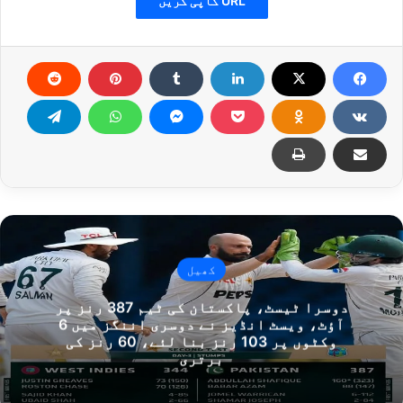
URL کاپی کریں
کھیل
دوسرا ٹیسٹ، پاکستان کی ٹیم 387 رنز پر
آؤٹ، ویسٹ انڈیز نے دوسری اننگز میں 6
وکٹوں پر 103 رنز بنا لئے، 60 رنز کی
برتری