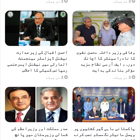
3 دن پہلے
3 دن پہلے
وفاقی وزیر داخلہ محسن نقوی
احسن اقبال کی زیر صدارت
کا نادرا سینٹر کا اچانک
نیشنل ڈیزاسٹر مینجمنٹ
دورہ، ایف آر سی نظام مزید
اتھارٹی میں نیشنل ایمرجنسی
مؤثر بنانے کی ہدایت
رسپانس کمیٹی کا اجلاس
3 دن پہلے
3 دن پہلے
پاکستانی ماہی گیر کشتیوں پر
صدر مملکت اور وزیراعظم کی
ویسل مانیٹرنگ سسٹم نصب کرنے
شمالی وزیرستان میں پانچ