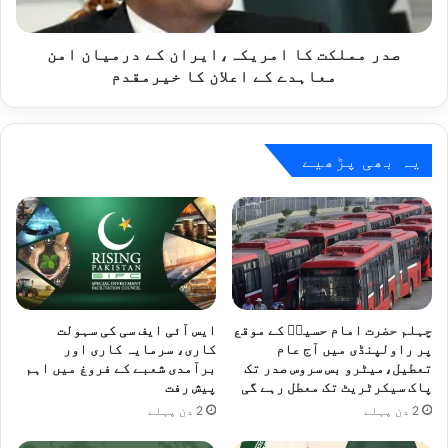
معاہدے
کے
اعلان
صدر مملکت کا امریکہ،ایران کے درمیان امن
کا
معاہدے کے اعلان کا خیرمقدم
خیرمقدم
یہ بھی پڑھیے
چہلم حضرت امام حسینؓ کے موقع
ایس آئی ایف سی کی سہولت
پر راولپنڈی میں آج عام
کاری، سرمایہ کاری اور
تعطیل،میٹرو بس سروس صدر تک
برآمدی شعبے کے فروغ میں اہم
پاک سیکرٹریٹ تک معطل رہے گی
پیش رفت
2 دن پہلے
2 دن پہلے