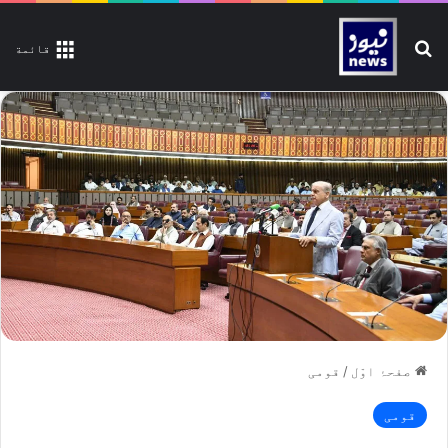
تلاش کیجیے
قائمة
صفحۂ اوّل
/
قومی
قومی