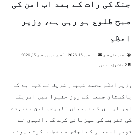
جنگ کی رات کے بعد اب امن کی
صبح طلوع ہو رہی ہے، وزیر
اعظم
Send
اختر علی خان
جون 15, 2026
آخری ترمیم جون 15, 2026
an
2 منٹ پڑھنے میں
email
وزیراعظم محمد شہباز شریف نے کہا ہے کہ
پاکستان جمعہ کے روز جنیوا میں امریکہ
اور ایران کے درمیان تاریخی امن معاہدے
کی تقریب کی میزبانی کرے گا۔انہوں نے
قومی اسمبلی کے اجلاس سے خطاب کرتے ہوئے