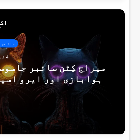
اگل
سائنس و
4 گھنٹے پہلے
میراج کِٹن سائبر جاسوس
ہوابازی اور ایرو اسپی
کیسپ
4 گھنٹے پہلے