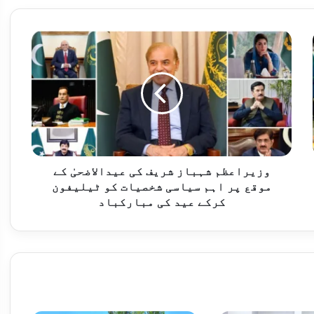
ت کے بے بنیاد بیانات مسترد
وزیراعظم
شہباز
شریف
کی
عیدالاضحیٰ
کے
روائیاں، 12 دہشت گرد ہلاک
موقع
پر
اہم
سیاسی
وزیراعظم شہباز شریف کی عیدالاضحیٰ کے
شخصیات
موقع پر اہم سیاسی شخصیات کو ٹیلیفون
راردادوں پر عملدرآمد کا مطالبہ
کو
کرکے عید کی مبارکباد
ٹیلیفون
کرکے
عید
کی
وفاقی وزیر توانائی کا پاکستان ایران شراکت داری مزید مضبوط بنانے کے عزم کا اعادہ
مبارکباد