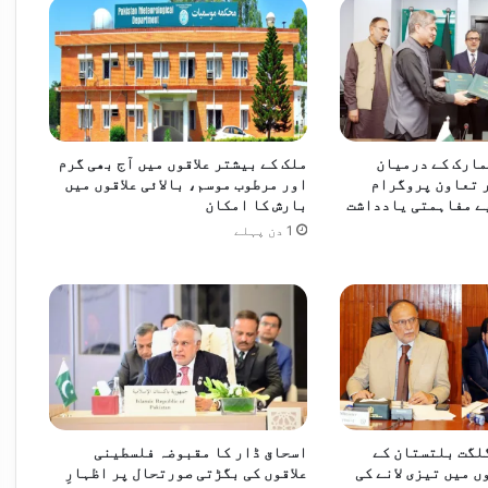
مارک کے درمیان
ملک کے بیشتر علاقوں میں آج بھی گرم
انٹس کے منصوبے جلد مکمل کرنے کی ہدایت
 تعاون پروگرام
اور مرطوب موسم، بالائی علاقوں میں
ے مفاہمتی یادداشت
بارش کا امکان
1 دن پہلے
پاکستان سمیت 8 اسلامی ممالک کی غزہ میں اسرائیلی کارروائیوں کی شدید مذمت، فوری جنگ بندی اور انسانی امداد کی فراہمی کا مطالبہ
د مضبوط بنانے پر اتفاق
لگت بلتستان کے
اسحاق ڈار کا مقبوضہ فلسطینی
 میں تیزی لانے کی
علاقوں کی بگڑتی صورتحال پر اظہارِ