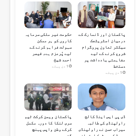
پاکستان اور ڈنمارک کے
حکومت غیر ملکی سرمایہ
درمیان اسٹریٹجک
کاروں کو ہر ممکن
سیکٹر تعاون پروگرام
سہولت فراہم کرنے کے
شروع کرنے کے لیے
لیے پُرعزم ہے، قیصر
مفاہمتی یادداشت پر
احمد شیخ
دستخط
1 دن پہلے
1 دن پہلے
ڈی پی ایس اینڈ کالج
پاکستان ویمن کرکٹ ٹیم
راولپنڈی کی طالبہ
سری لنکا کا دورہ مکمل
میراب حسن نے راولپنڈی
کرکے وطن واپس پہنچ
بورڈ کے میٹرک امتحان
گئی