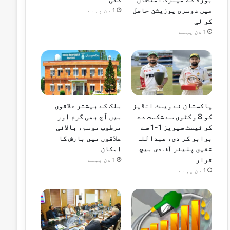
میں دوسری پوزیشن حاصل
1 دن پہلے
کر لی
1 دن پہلے
پاکستان نے ویسٹ انڈیز
ملک کے بیشتر علاقوں
کو 8 وکٹوں سے شکست دے
میں آج بھی گرم اور
کر ٹیسٹ سیریز 1-1 سے
مرطوب موسم، بالائی
برابر کر دی، عبداللہ
علاقوں میں بارش کا
شفیق پلیئر آف دی میچ
امکان
قرار
1 دن پہلے
1 دن پہلے