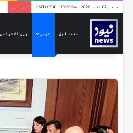
جمعہ, 07 اگست 2026 - GMT+0500 - 10:20:24
تازہ ترین
صفحۂ اوّل
قومی
بین الاقوامی