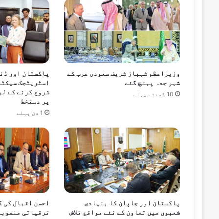
10 گھنٹے پہلے
15 ممالک کے سفارتی وفد کا نیشنل ایمرجنسی آپریشنز سینٹر کا دورہ
10 گھنٹے پہلے
وزیراعظم شہباز شریف سعودی عرب کے
پاکستان اور ڈن
وزیراعلیٰ پنجاب کی تمام واٹر فلٹریشن پل
شہر جدہ پہنچ گئے
اسٹریٹجک سیکٹر
شروع کرنے کے لی
10 گھنٹے پہلے
پر دستخط
1 دن پہلے
10 گھنٹے پہلے
10 گھنٹے پہلے
پاکستان اور صومالیہ کا دفاعی تعاون مزی
پاکستان اور جاپان کا بنیادی
احسن اقبال کی گ
شعبوں میں تعاون کے نئے مواقع تلاش
ترقیاتی منصوبوں