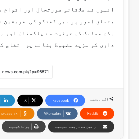
انہوں نے علاقائی صورتحال اور اقوامِ 
متعلق امور پر بھی گفتگو کی۔فریقین نے
رکن ممالک کی حیثیت سے پاکستان اور ب
داری کو مزید مضبوط بنانے پر اتفاق ک
آگے بھجیے
X
Facebook
noklassniki
VKontakte
Reddit
ای میل کے ذریعے بھیجیے
پرنٹ کیجیے