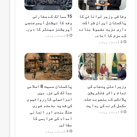
15 ممالک کے سفارتی
وفاقی وزیر توانائی کا
وفد کا نیشنل ایمرجنسی
پاکستان ایران شراکت
آپریشنز سینٹر کا دورہ
داری مزید مضبوط بنانے
کے عزم کا اعادہ
9 گھنٹے پہلے
9 گھنٹے پہلے
وزیراعلیٰ پنجاب کی
پاکستان سمیت 8 اسلامی
تمام واٹر فلٹریشن
ممالک کی غزہ میں
پلانٹس کے منصوبے جلد
اسرائیلی کارروائیوں
مکمل کرنے کی ہدایت
کی شدید مذمت، فوری
جنگ بندی اور انسانی
9 گھنٹے پہلے
امداد کی فراہمی کا
مطالبہ
9 گھنٹے پہلے