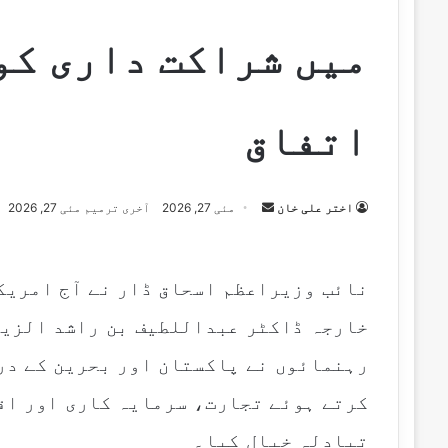
میں شراکت داری کو
اتفاق
Send
اختر علی خان
مئی 27, 2026
آخری ترمیم مئی 27, 2026
an
email
نائب وزیراعظم اسحاق ڈار نے آج امریکہ
خارجہ ڈاکٹر عبداللطیف بن راشد الزیان
رہنمائوں نے پاکستان اور بحرین کے در
کرتے ہوئے تجارت، سرمایہ کاری اور اق
تبادلہ خیال کیا۔