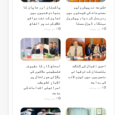
حکومت نے پیٹرولیم
پاکستان اور جاپان کا
مصنوعات کی قیمتوں میں
بنیادی شعبوں میں
ردوبدل کر دیا، پیٹرول
تعاون کے نئے مواقع
مہنگا، ڈیزل سستا
تلاش کرنے پر اتفاق
1 دن پہلے
1 دن پہلے
احسن اقبال کی گلگت
اسحاق ڈار کا مقبوضہ
بلتستان کے ترقیاتی
فلسطینی علاقوں کی
منصوبوں میں تیزی لانے
بگڑتی صورتحال پر
کی ہدایت
اظہارِ تشویش،
اسرائیلی اقدامات کی
1 دن پہلے
مذمت
1 دن پہلے