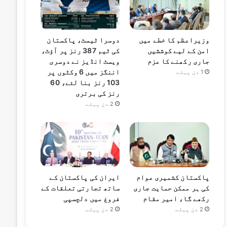
وزیراعظم کا خطے میں
دوسرا ٹیسٹ، پاکستان
امن کے لیے کوششیں
کی ٹیم 387 رنز پر آؤٹ،
جاری رکھنے کا عزم
ویسٹ انڈیز نے دوسری
اننگز میں 6 وکٹوں پر
1 دن پہلے
103 رنز بنا لئے، 60
رنز کی برتری
2 دن پہلے
پاکستان کشمیری عوام
ایران کی پاکستان کے
کی ہر ممکن حمایت جاری
ساتھ تجارتی تعلقات کے
رکھے گا، امیر مقام
فروغ میں دلچسپی
2 دن پہلے
2 دن پہلے