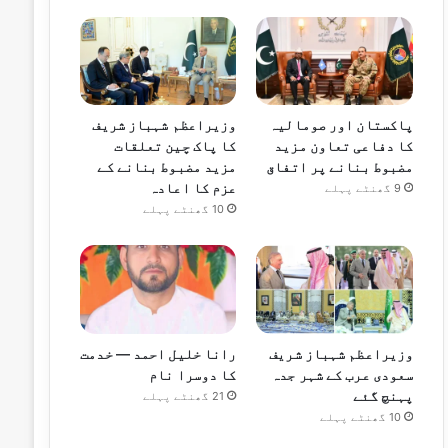
پاکستان اور صومالیہ
وزیراعظم شہباز شریف
کا دفاعی تعاون مزید
کا پاک چین تعلقات
مضبوط بنانے پر اتفاق
مزید مضبوط بنانے کے
عزم کا اعادہ
9 گھنٹے پہلے
10 گھنٹے پہلے
وزیراعظم شہباز شریف
رانا خلیل احمد — خدمت
سعودی عرب کے شہر جدہ
کا دوسرا نام
پہنچ گئے
21 گھنٹے پہلے
10 گھنٹے پہلے