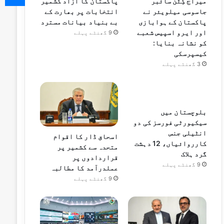
پاکستان کا آزاد کشمیر
میراج کِٹن سائبر
انتخابات پر بھارت کے
جاسوسی میلویئر نے
بے بنیاد بیانات مسترد
پاکستان کے ہوابازی
اور ایرو اسپیس شعبے
9 گھنٹے پہلے
کو نشانہ بنایا:
کیسپرسکی
3 گھنٹے پہلے
بلوچستان میں
سیکیورٹی فورسز کی دو
انٹیلی جنس
اسحاق ڈار کا اقوام
کارروائیاں، 12 دہشت
متحدہ سے کشمیر پر
گرد ہلاک
قراردادوں پر
9 گھنٹے پہلے
عملدرآمد کا مطالبہ
9 گھنٹے پہلے