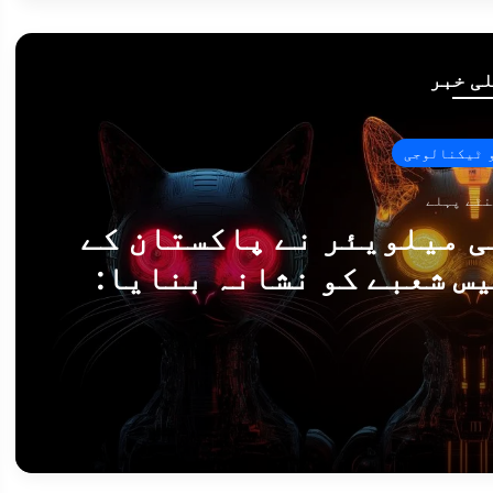
ی خبر
 ٹیکنالوجی
ی میلویئر نے پاکستان کے
س شعبے کو نشانہ بنایا:
رسکی
میراج کِٹن سائبر جاسوسی میلویئر نے پاکستان کے ہوابازی اور ایرو اسپیس شعبے کو نشانہ بنایا: کیسپرسکی