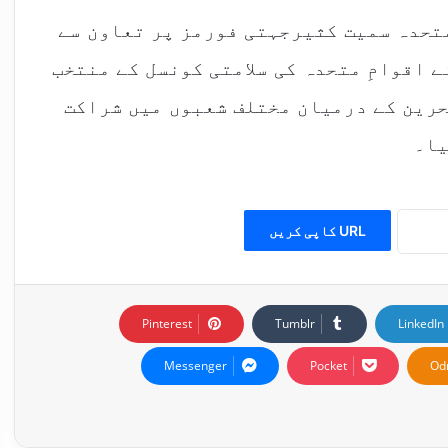
متحدہ سمیت کثیرجہتی فورمز پر تعاون سے
 اقوامِ متحدہ کی سلامتی کونسل کے منتخب
حرین کے درمیان مختلف شعبوں میں شراکت
یا۔
URL کاپی کریں
Pinterest
Tumblr
LinkedIn
Messenger
Pocket
Od