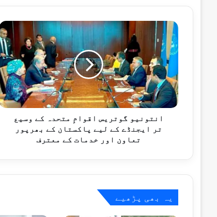
10 گھنٹے پہلے
پاکستان کا آزاد کشمیر انتخابات پر بھار
انتونیو
گوتریس
اقوامِ
متحدہ
کے
10 گھنٹے پہلے
وسیع
بلوچستان میں سیکیورٹی فورسز کی دو انٹیلی جنس کار
تر
ایجنڈے
کے
لیے
انتونیو گوتریس اقوامِ متحدہ کے وسیع
10 گھنٹے پہلے
پاکستان
تر ایجنڈے کے لیے پاکستان کے بھرپور
اسحاق ڈار کا اقوام متحدہ سے کشمیر پر ق
کے
تعاون اور خدمات کے معترف
بھرپور
تعاون
اور
10 گھنٹے پہلے
خدمات
کے
یہ بھی پڑھیے
معترف