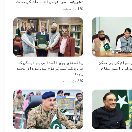
تشویش، اسرائیلی اقدامات کی مذمت
1 دن پہلے
مزید مضبوط بنانے کے عزم کا اعادہ
عوام کی ہر ممکن
پاکستان بین المذاہب ہم آہنگی کے
 گا، امیر مقام
فروغ کے لیے پُرعزم ہے، سردار محمد
یوسف
2 دن پہلے