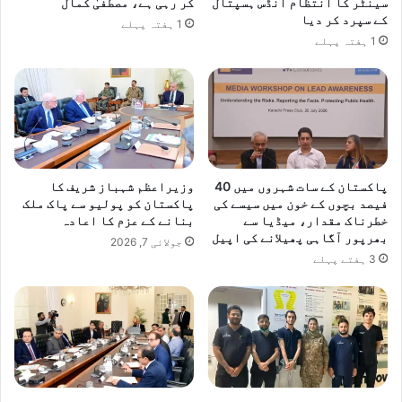
سینٹر کا انتظام انڈس ہسپتال
کر رہی ہے، مصطفیٰ کمال
کے سپرد کر دیا
1 ہفتہ پہلے
1 ہفتہ پہلے
پاکستان کے سات شہروں میں 40
وزیراعظم شہباز شریف کا
فیصد بچوں کے خون میں سیسے کی
پاکستان کو پولیو سے پاک ملک
خطرناک مقدار، میڈیا سے
بنانے کے عزم کا اعادہ
بھرپور آگاہی پھیلانے کی اپیل
جولائی 7, 2026
3 ہفتے پہلے