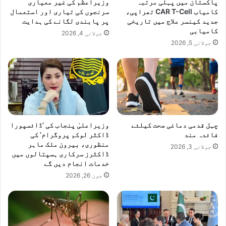
پاکستان میں پہلی مرتبہ
وزیراعظم کی غیر معیاری
کامیاب CAR T-Cell تھراپی،
سرنجوں کی تیاری اور استعمال
جدید کینسر علاج میں تاریخی
پر پابندی لگانے کی ہدایت
کامیابی
جولائی 4, 2026
جولائی 5, 2026
چہل قدمی دماغی صحت کیلئے
وزیراعلیٰ پنجاب کی ‘ڈائسپورا
فائدہ مند
ڈاکٹر لوکم پروگرام’ کی
منظوری، بیرون ملک ماہر
جولائی 3, 2026
ڈاکٹرز سرکاری ہسپتالوں میں
خدمات انجام دیں گے
جون 26, 2026