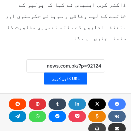
ڈاکٹر کرس ایلیاس نے کہا کہ پولیو کے
خاتمے کے لیے وفاقی و صوبائی حکومتوں اور
متعلقہ اداروں کے ساتھ تعمیری مشاورت کا
سلسلہ جاری رہے گا۔
URL کاپی کریں