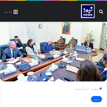
تلاش کیجیے
قائمة
صفحۂ اوّل
/
صحت
صحت