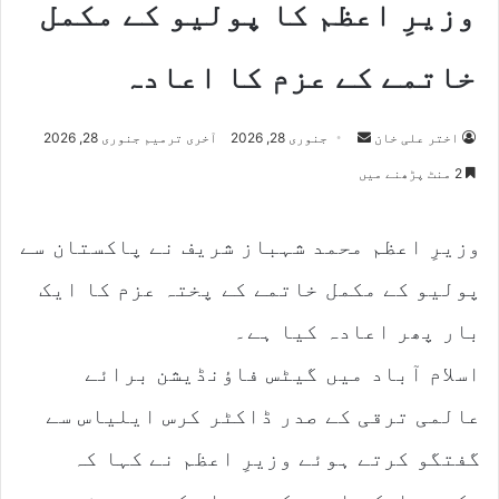
وزیرِ اعظم کا پولیو کے مکمل
خاتمے کے عزم کا اعادہ
Send
اختر علی خان
جنوری 28, 2026
آخری ترمیم جنوری 28, 2026
an
2 منٹ پڑھنے میں
email
وزیرِ اعظم محمد شہباز شریف نے پاکستان سے
پولیو کے مکمل خاتمے کے پختہ عزم کا ایک
بار پھر اعادہ کیا ہے۔
اسلام آباد میں گیٹس فاؤنڈیشن برائے
عالمی ترقی کے صدر ڈاکٹر کرس ایلیاس سے
گفتگو کرتے ہوئے وزیرِ اعظم نے کہا کہ