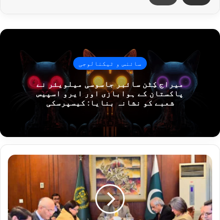
سائنس و ٹیکنالوجی
میراج کِٹن سائبر جاسوسی میلویئر نے
پاکستان کے ہوابازی اور ایرو اسپیس
شعبے کو نشانہ بنایا: کیسپرسکی
نائب
وزیرِ
اعظم
کا
اشیائے
ضروریہ