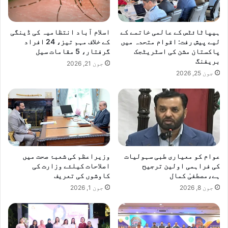
ہیپاٹائٹس کے عالمی خاتمے کے
اسلام آباد انتظامیہ کی ڈینگی
لیے پیش رفت: اقوام متحدہ میں
کے خلاف مہم تیز، 24 افراد
پاکستان مشن کی اسٹریٹجک
گرفتار، 5 مقامات سیل
بریفنگ
جون 21, 2026
جون 25, 2026
عوام کو معیاری طبی سہولیات
وزیراعظم کی شعبۂ صحت میں
کی فراہمی اولین ترجیح
اصلاحات کیلئے وزارت کی
ہے،مصطفیٰ کمال
کاوشوں کی تعریف
جون 8, 2026
جون 1, 2026