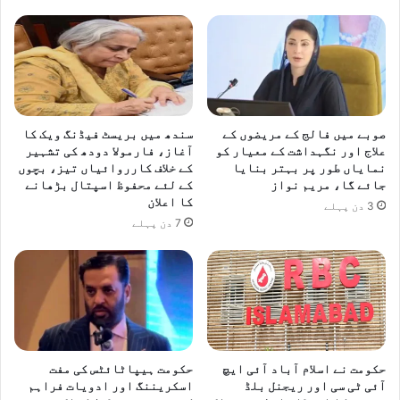
صوبے میں فالج کے مریضوں کے
سندھ میں بریسٹ فیڈنگ ویک کا
علاج اور نگہداشت کے معیار کو
آغاز، فارمولا دودھ کی تشہیر
نمایاں طور پر بہتر بنایا
کے خلاف کارروائیاں تیز، بچوں
جائے گا، مریم نواز
کے لئے محفوظ اسپتال بڑھانے
کا اعلان
3 دن پہلے
7 دن پہلے
حکومت نے اسلام آباد آئی ایچ
حکومت ہیپاٹائٹس کی مفت
آئی ٹی سی اور ریجنل بلڈ
اسکریننگ اور ادویات فراہم