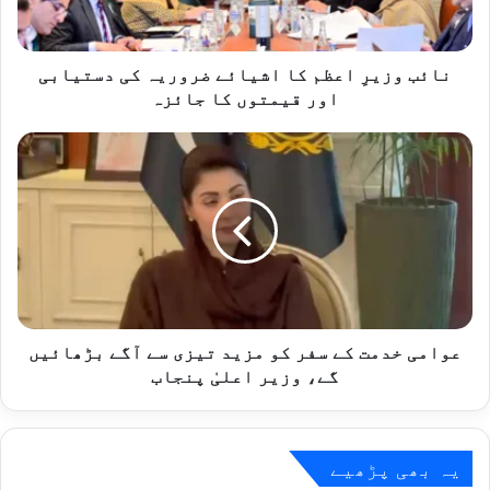
کی
دستیابی
اور
قیمتوں
نائب وزیرِ اعظم کا اشیائے ضروریہ کی دستیابی
کا
اور قیمتوں کا جائزہ
جائزہ
عوامی
خدمت
کے
سفر
کو
مزید
تیزی
سے
آگے
بڑھائیں
عوامی خدمت کے سفر کو مزید تیزی سے آگے بڑھائیں
گے،
گے، وزیر اعلیٰ پنجاب
وزیر
اعلیٰ
پنجاب
یہ بھی پڑھیے