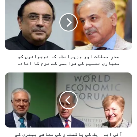
مملکت
اور
وزیراعظم
کا
نوجوانوں
کو
معیاری
تعلیم
کی
صدرِ مملکت اور وزیراعظم کا نوجوانوں کو
فراہمی
معیاری تعلیم کی فراہمی کے عزم کا اعادہ
کے
عزم
آئی
کا
ایم
اعادہ
ایف
کی
پاکستان
کی
معاشی
بہتری
کی
کوششوں
آئی ایم ایف کی پاکستان کی معاشی بہتری کی