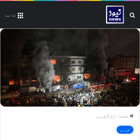
تلاش کیجیے
قائمة
صفحۂ اوّل
/
قومی
قومی