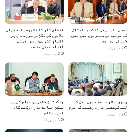
احسن اقبال کی گلگت بلتستان
اسحاق ڈار کا مقبوضہ فلسطینی
کے ترقیاتی منصوبوں میں تیزی
علاقوں کی بگڑتی صورتحال پر
لانے کی ہدایت
اظہارِ تشویش، اسرائیلی
اقدامات کی مذمت
2 دن پہلے
2 دن پہلے
وزیراعظم کا خطے میں امن کے
پاکستان کشمیری عوام کی ہر
لیے کوششیں جاری رکھنے کا عزم
ممکن حمایت جاری رکھے گا،
امیر مقام
2 دن پہلے
3 دن پہلے