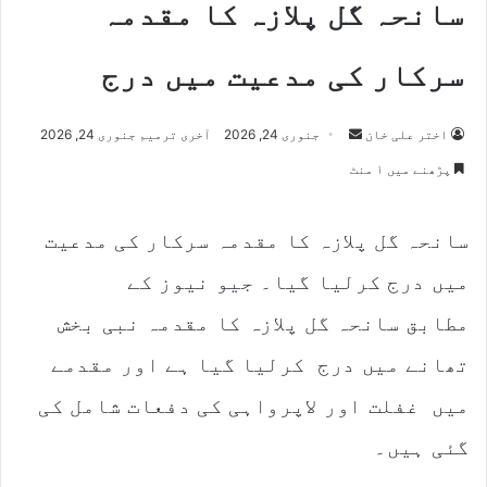
سانحہ گل پلازہ کا مقدمہ
سرکار کی مدعیت میں درج
Send
اختر علی خان
جنوری 24, 2026
آخری ترمیم جنوری 24, 2026
an
پڑھنے میں ۱ منٹ
email
سانحہ گل پلازہ کا مقدمہ سرکار کی مدعیت
میں درج کرلیا گیا۔ جیو نیوز کے
مطابق سانحہ گل پلازہ کا مقدمہ نبی بخش
تھانے میں درج کرلیا گیا ہے اور مقدمے
میں غفلت اور لاپرواہی کی دفعات شامل کی
گئی ہیں۔