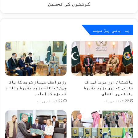
کی
کوششوں کی تحسین
تحسین
یہ بھی پڑھیے
پاکستان اور صومالیہ کا
وزیراعظم شہباز شریف کا پاک
دفاعی تعاون مزید مضبوط
چین تعلقات مزید مضبوط بنانے
بنانے پر اتفاق
کے عزم کا اعادہ
22 گھنٹے پہلے
22 گھنٹے پہلے