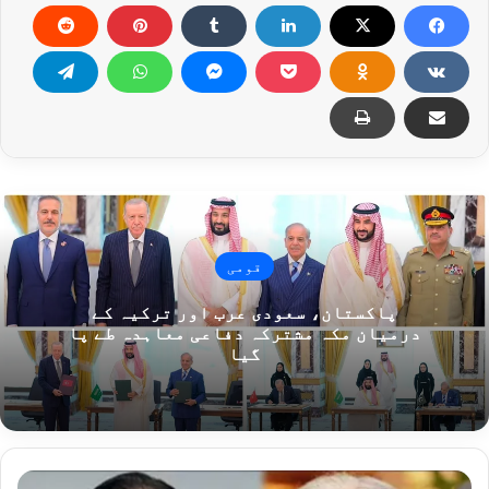
قومی
پاکستان، سعودی عرب اور ترکیہ کے
درمیان مکہ مشترکہ دفاعی معاہدہ طے پا
گیا
صدرِ