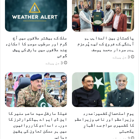
پاکستان بین المذاہب ہم
ملک کے بیشتر علاقوں میں آج
آہنگی کے فروغ کے لیے پُرعزم
گرم اور مرطوب موسم کا امکان،
ہے، سردار محمد یوسف
چند علاقوں میں بارش کی پیش
گوئی
3 دن پہلے
3 دن پہلے
یومِ استحصالِ کشمیر: صدر،
فیلڈ مارشل سید عاصم منیر کا
وزیراعظم اور نائب وزیراعظم
این ڈی ایم اے ہیڈکوارٹرز کا
کا کشمیری عوام سے اظہارِ
دورہ، امدادی کارروائیوں
یکجہتی
میں ہر ممکن تعاون کی یقین
دہانی
3 دن پہلے