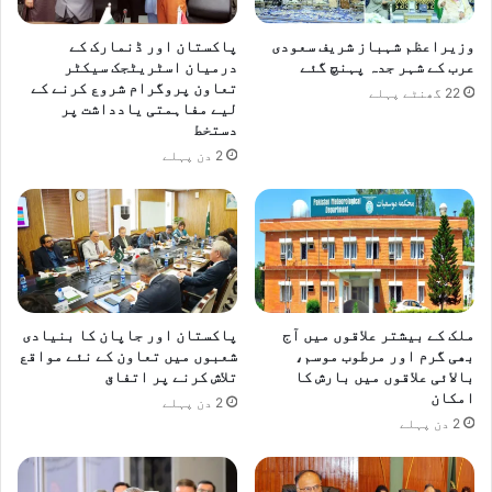
وزیراعظم شہباز شریف سعودی
پاکستان اور ڈنمارک کے
عرب کے شہر جدہ پہنچ گئے
درمیان اسٹریٹجک سیکٹر
تعاون پروگرام شروع کرنے کے
22 گھنٹے پہلے
لیے مفاہمتی یادداشت پر
دستخط
2 دن پہلے
ملک کے بیشتر علاقوں میں آج
پاکستان اور جاپان کا بنیادی
بھی گرم اور مرطوب موسم،
شعبوں میں تعاون کے نئے مواقع
بالائی علاقوں میں بارش کا
تلاش کرنے پر اتفاق
امکان
2 دن پہلے
2 دن پہلے