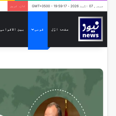
جمعہ, 07 اگست 2026 - GMT+0500 - 19:59:17
تازہ ترین
صفحۂ اوّل
قومی
بین الاقوامی