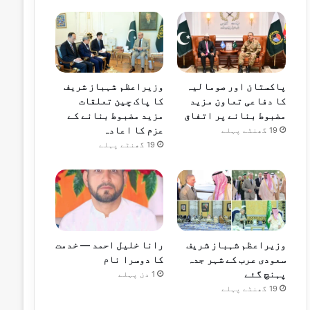
پاکستان اور صومالیہ
وزیراعظم شہباز شریف
کا دفاعی تعاون مزید
کا پاک چین تعلقات
مضبوط بنانے پر اتفاق
مزید مضبوط بنانے کے
عزم کا اعادہ
19 گھنٹے پہلے
19 گھنٹے پہلے
وزیراعظم شہباز شریف
رانا خلیل احمد — خدمت
سعودی عرب کے شہر جدہ
کا دوسرا نام
پہنچ گئے
1 دن پہلے
19 گھنٹے پہلے