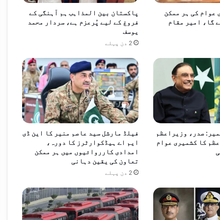
ھ
عوام کی ہر ممکن
پاکستان بین المذاہب ہم آہنگی کے
ا
 گا، امیر مقام
فروغ کے لیے پُرعزم ہے، سردار محمد
ن
یوسف
ے
2 دن پہلے
پ
ر
گ
ف
ت
گ
و
شمیر: صدر، وزیراعظم
فیلڈ مارشل سید عاصم منیر کا این ڈی
ظم کا کشمیری عوام
ایم اے ہیڈکوارٹرز کا دورہ،
ی
امدادی کارروائیوں میں ہر ممکن
تعاون کی یقین دہانی
2 دن پہلے