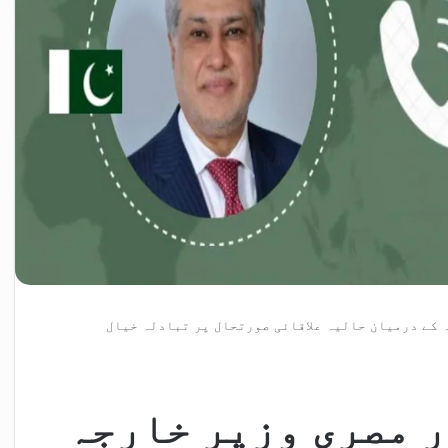
 کے درمیان حالیہ علاقائی صورتحال پر تبادلہ خیال
 مصری وزیر خارجہ