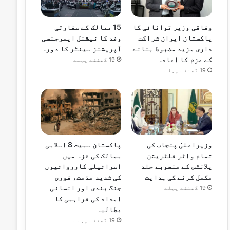
15 ممالک کے سفارتی
وفاقی وزیر توانائی کا
وفد کا نیشنل ایمرجنسی
پاکستان ایران شراکت
آپریشنز سینٹر کا دورہ
داری مزید مضبوط بنانے
کے عزم کا اعادہ
19 گھنٹے پہلے
19 گھنٹے پہلے
وزیراعلیٰ پنجاب کی
پاکستان سمیت 8 اسلامی
تمام واٹر فلٹریشن
ممالک کی غزہ میں
پلانٹس کے منصوبے جلد
اسرائیلی کارروائیوں
مکمل کرنے کی ہدایت
کی شدید مذمت، فوری
جنگ بندی اور انسانی
19 گھنٹے پہلے
امداد کی فراہمی کا
مطالبہ
19 گھنٹے پہلے