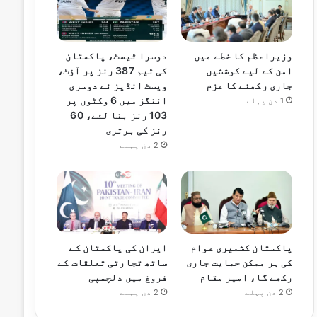
وزیراعظم کا خطے میں
دوسرا ٹیسٹ، پاکستان
امن کے لیے کوششیں
کی ٹیم 387 رنز پر آؤٹ،
جاری رکھنے کا عزم
ویسٹ انڈیز نے دوسری
اننگز میں 6 وکٹوں پر
1 دن پہلے
103 رنز بنا لئے، 60
رنز کی برتری
2 دن پہلے
پاکستان کشمیری عوام
ایران کی پاکستان کے
کی ہر ممکن حمایت جاری
ساتھ تجارتی تعلقات کے
رکھے گا، امیر مقام
فروغ میں دلچسپی
2 دن پہلے
2 دن پہلے