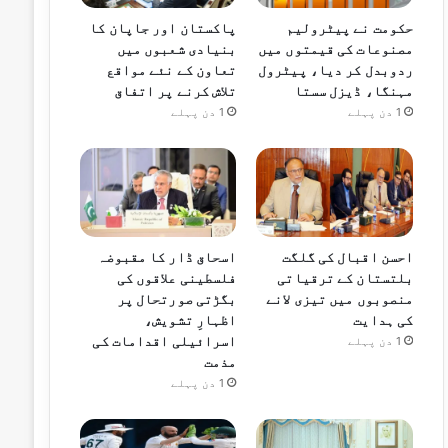
حکومت نے پیٹرولیم
پاکستان اور جاپان کا
مصنوعات کی قیمتوں میں
بنیادی شعبوں میں
ردوبدل کر دیا، پیٹرول
تعاون کے نئے مواقع
مہنگا، ڈیزل سستا
تلاش کرنے پر اتفاق
1 دن پہلے
1 دن پہلے
احسن اقبال کی گلگت
اسحاق ڈار کا مقبوضہ
بلتستان کے ترقیاتی
فلسطینی علاقوں کی
منصوبوں میں تیزی لانے
بگڑتی صورتحال پر
کی ہدایت
اظہارِ تشویش،
اسرائیلی اقدامات کی
1 دن پہلے
مذمت
1 دن پہلے