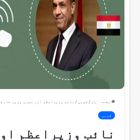
صفحۂ اوّل
/
قومی
/
نائب وزیراعظم اور مصری وزیر خارجہ
قومی
نائب وزیراعظم اور