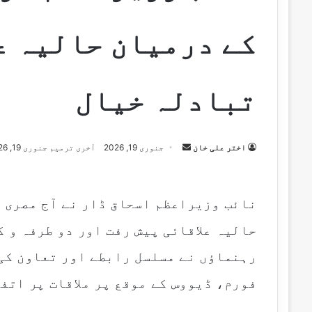
کے درمیان حالیہ ع
تبادلہ خیال
اختر علی خان
S
جنوری 19, 2026
آخری ترمیم جنوری 19, 2026
e
n
d
نائب وزیراعظم اسحاق ڈار نے آج مصری 
a
حالیہ علاقائی پیش رفت اور دو طرفہ و 
n
e
رہنماؤں نے مسلسل رابطے اور تعاون کی
m
فورم، ڈیووس کے موقع پر ملاقات پر اتف
a
i