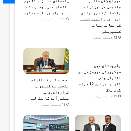
پاکستان کا آزاد کشمیر
میراج کِٹن سائبر
انتخابات پر بھارت کے
جاسوسی میلویئر نے
بے بنیاد بیانات مسترد
پاکستان کے ہوابازی
اور ایرو اسپیس شعبے
19 گھنٹے پہلے
کو نشانہ بنایا:
کیسپرسکی
13 گھنٹے پہلے
بلوچستان میں
سیکیورٹی فورسز کی دو
انٹیلی جنس
اسحاق ڈار کا اقوام
کارروائیاں، 12 دہشت
متحدہ سے کشمیر پر
گرد ہلاک
قراردادوں پر
19 گھنٹے پہلے
عملدرآمد کا مطالبہ
19 گھنٹے پہلے