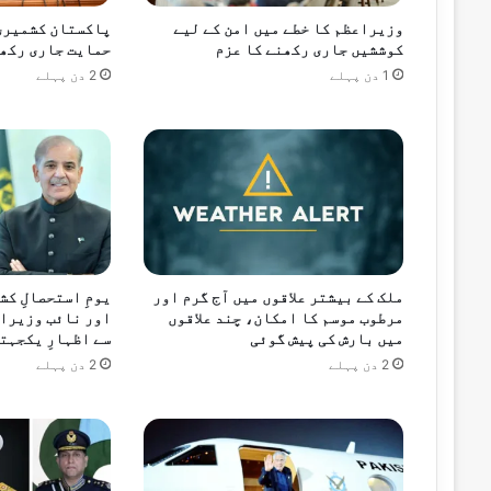
م
وزیراعظم کا خطے میں امن کے لیے
پاکستان کشمیری 
کوششیں جاری رکھنے کا عزم
حمایت جاری رکھے
1 دن پہلے
2 دن پہلے
ملک کے بیشتر علاقوں میں آج گرم اور
یومِ استحصالِ ک
مرطوب موسم کا امکان، چند علاقوں
اور نائب وزیراع
میں بارش کی پیش گوئی
سے اظہارِ یکجہت
2 دن پہلے
2 دن پہلے