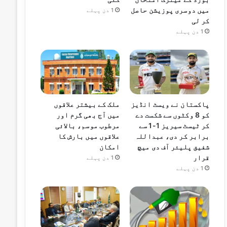
میں دوسری پوزیشن حاصل
1 دن پہلے
کر لی
1 دن پہلے
پاکستان نے ویسٹ انڈیز
ملک کے بیشتر علاقوں
کو 8 وکٹوں سے شکست دے
میں آج بھی گرم اور
کر ٹیسٹ سیریز 1-1 سے
مرطوب موسم، بالائی
برابر کر دی، عبداللہ
علاقوں میں بارش کا
شفیق پلیئر آف دی میچ
امکان
قرار
1 دن پہلے
1 دن پہلے