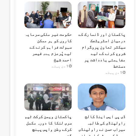
پاکستان اور ڈنمارک کے
حکومت غیر ملکی سرمایہ
درمیان اسٹریٹجک
کاروں کو ہر ممکن
سیکٹر تعاون پروگرام
سہولت فراہم کرنے کے
شروع کرنے کے لیے
لیے پُرعزم ہے، قیصر
مفاہمتی یادداشت پر
احمد شیخ
دستخط
1 دن پہلے
1 دن پہلے
ڈی پی ایس اینڈ کالج
پاکستان ویمن کرکٹ ٹیم
راولپنڈی کی طالبہ
سری لنکا کا دورہ مکمل
میراب حسن نے راولپنڈی
کرکے وطن واپس پہنچ
بورڈ کے میٹرک امتحان
گئی