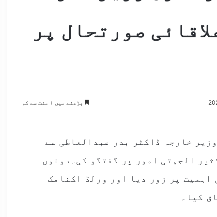
لاقائی صورتحال پر
پڑھنے میں ۱ منٹ سے کم
وزیر خارجہ ڈاکٹر بدر عبدالعاطی سے
کثیر الجہتی امور پر گفتگو کی۔دونوں
 اہمیت پر زور دیا اور ورلڈ اکنامک
اق کیا۔