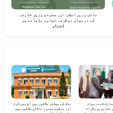
ر
ا
ع
نائب وزیراعظم اور سعودی وزیر خارجہ
ظ
کے درمیان دوطرفہ تعاون بڑھانے پر
راردادوں پر عملدرآمد کا مطالبہ
م
گفتگو
ا
و
ر
س
وفاقی وزیر توانائی کا پاکستان ایران شراکت داری مزید مضبوط بنانے کے عزم کا اعادہ
ع
و
د
ی
و
ز
ی
ر
خ
ا
مارک کے درمیان
ملک کے بیشتر علاقوں میں آج بھی گرم
ر
انٹس کے منصوبے جلد مکمل کرنے کی ہدایت
 تعاون پروگرام
اور مرطوب موسم، بالائی علاقوں میں
ج