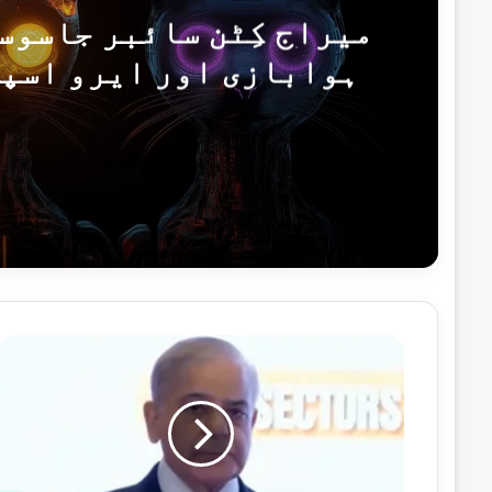
میراج کِٹن سائبر جاسوس
ہوابازی اور ایرو اسپی
کیسپ
13 گھنٹے پہلے
19 گھنٹے پہلے
پاکستان کا آزاد کشمیر انتخابات پر بھار
پ
ا
ک
س
ت
19 گھنٹے پہلے
ا
بلوچستان میں سیکیورٹی فورسز کی دو انٹیلی جنس کار
ن