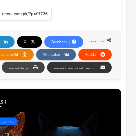
l
آگے بھجیے
X
Facebook
noklassniki
VKontakte
Reddit
ای میل کے ذریعے بھیجیے
پرنٹ کیجیے
اگل
سائنس و
13 گھنٹے پہلے