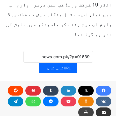
انڈر 19 کرکٹ ورلڈ کپ میں دوسرا وارم اپ
میچ تھا، اس سے قبل بنگلہ دیش کے خلاف پہلا
وارم اپ میچ ہفتے کو ماسونگو میں بارش کی
نذر ہو گیا تھا۔
URL کاپی کریں