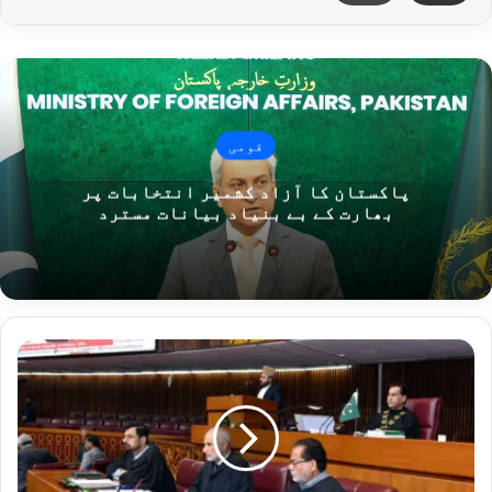
قومی
پاکستان کا آزاد کشمیر انتخابات پر
بھارت کے بے بنیاد بیانات مسترد
ح
ک
و
م
ت
ن
ے