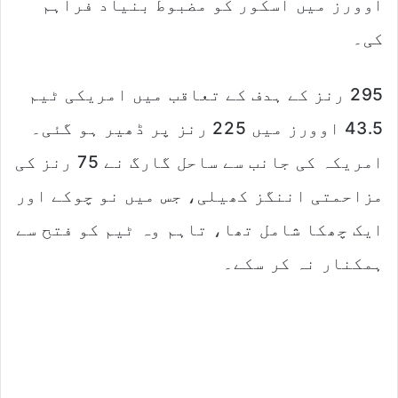
اوورز میں اسکور کو مضبوط بنیاد فراہم
کی۔
295 رنز کے ہدف کے تعاقب میں امریکی ٹیم
43.5 اوورز میں 225 رنز پر ڈھیر ہو گئی۔
امریکہ کی جانب سے ساحل گارگ نے 75 رنز کی
مزاحمتی اننگز کھیلی، جس میں نو چوکے اور
ایک چھکا شامل تھا، تاہم وہ ٹیم کو فتح سے
ہمکنار نہ کر سکے۔