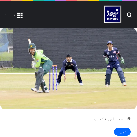
تلاش کیجیے
قائمة
صفحۂ اوّل
/
کھیل
کھیل