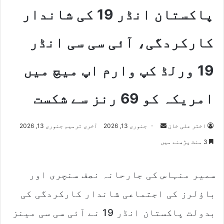
پاکستان انڈر 19 کی شاندار
کارکردگی، آئی سی سی انڈر
19 ورلڈ کپ وارم اپ میچ میں
امریکہ کو 69 رنز سے شکست
اختر علی خان
S
جنوری 13, 2026
آخری ترمیم جنوری 13, 2026
e
3 منٹ پڑھنے میں
n
d
سمیر منہاس کی جارحانہ نصف سنچری اور
a
n
باؤلرز کی اجتماعی شاندار کارکردگی کی
e
m
بدولت پاکستان انڈر 19 نے آئی سی سی مینز
a