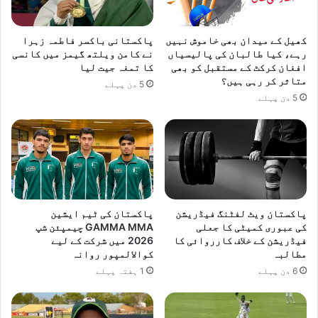
کھیل کے میدان بھی خاموش نہیں
پاکستانی باکسر فاطمہ زہرا
رہے، کیا طالبان کی پالیسیاں
نے کامن ویلتھ گیمز میں کانسی
افغان کرکٹ کے مستقبل کو بھی
کا تمغہ جیت لیا
متاثر کر رہی ہیں؟
5 دن پہلے
5 دن پہلے
پاکستان ویٹ لفٹنگ فیڈریشن
پاکستان کی ٹیم ایشین
کی عبوری کمیٹی کا جعلی
GAMMA MMA چیمپئن شپ
فیڈریشن کے خلاف کارروائی کا
2026 میں شرکت کے لیے
مطالبہ
کوالالمپور روانہ
6 دن پہلے
1 ہفتہ پہلے