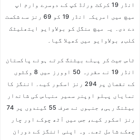
انڈر 19 کرکٹ ورلڈ کپ کے دوسرے وارم اپ
i
l
میچ میں امریکہ انڈر 19 کو 69 رنز سے شکست
دے دی۔ یہ میچ منگل کو بولاوایو ایتھلیٹک
کلب، بولاوایو میں کھیلا گیا۔
ٹاس جیت کر پہلے بیٹنگ کرتے ہوئے پاکستان
انڈر 19 نے مقررہ 50 اوورز میں 8 وکٹوں
کے نقصان پر 294 رنز اسکور کیے۔ اننگز کا
نمایاں پہلو اوپنر سمیر منہاس کی شاندار
بیٹنگ رہی، جنہوں نے صرف 55 گیندوں پر 74
رنز اسکور کیے، جس میں آٹھ چوکے اور چار
چھکے شامل تھے۔ وہ اپنی اننگز کے دوران