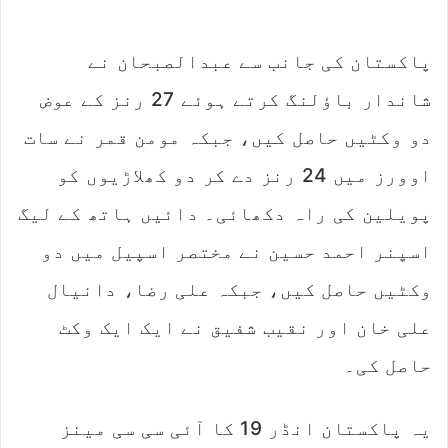
پاکستان کی جانب سے عبدالصبحان نے
شاندار باؤلنگ کرتے ہوئے 27 رنز کے عوض
دو وکٹیں حاصل کیں، جبکہ مومن قمر نے سات
اوورز میں 24 رنز دے کر دو کھلاڑیوں کو
پویلین کی راہ دکھائی۔ دائیں ہاتھ کے لیگ
اسپنر احمد حسین نے مختصر اسپیل میں دو
وکٹیں حاصل کیں، جبکہ علی رضا، دانیال
علی خان اور نقیب شفیق نے ایک ایک وکٹ
حاصل کی۔
یہ پاکستان انڈر 19 کا آئی سی سی مینز