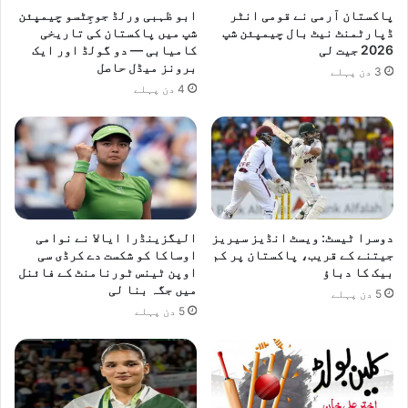
پاکستان آرمی نے قومی انٹر
ابو ظہبی ورلڈ جوجِٹسو چیمپئن
ڈپارٹمنٹ نیٹ بال چیمپئن شپ
شپ میں پاکستان کی تاریخی
2026 جیت لی
کامیابی — دو گولڈ اور ایک
برونز میڈل حاصل
3 دن پہلے
4 دن پہلے
دوسرا ٹیسٹ: ویسٹ انڈیز سیریز
الیگزینڈرا ایالا نے نوامی
جیتنے کے قریب، پاکستان پر کم
اوساکا کو شکست دے کرڈی سی
بیک کا دباؤ
اوپن ٹینس ٹورنامنٹ کے فائنل
میں جگہ بنا لی
5 دن پہلے
5 دن پہلے