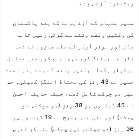
ریٹائرڈ آؤٹ ہوئے۔
سمیر منہاس کے آؤٹ ہونے کے بعد پاکستان
کی وکٹیں وقفے وقفے سے گرتی رہیں تاہم
مڈل اور لوئر آرڈر کے بلے بازوں نے ذمہ
دارانہ بیٹنگ کرتے ہوئے اسکور میں تسلسل
برقرار رکھا۔ بائیں ہاتھ کے بلے باز احمد
حسین نے 43 رنز کی محتاط اننگز کھیلی، جس
میں دو چوکے شامل تھے، جبکہ حذیفہ احسن
نے 45 گیندوں پر 38 رنز (دو چوکے، دو
چھکے) اور علی حسن بلوچ نے 19 گیندوں پر
36 رنز (دو چوکے، تین چھکے) بنا کر آخری