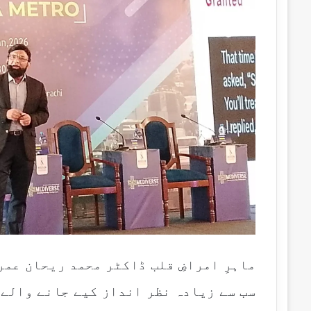
ماہرِ امراضِ قلب ڈاکٹر محمد ریحان عمر
سب سے زیادہ نظر انداز کیے جانے والے 