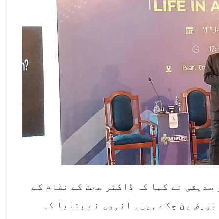
 صدیقی نے کہا کہ ڈاکٹر صحت کے نظام کے
مریض بن چکے ہیں۔ انہوں نے بتایا کہ