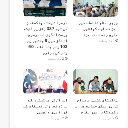
وزیراعظم کا خطے میں
دوسرا ٹیسٹ، پاکستان
امن کے لیے کوششیں
کی ٹیم 387 رنز پر آؤٹ،
جاری رکھنے کا عزم
ویسٹ انڈیز نے دوسری
اننگز میں 6 وکٹوں پر
1 دن پہلے
103 رنز بنا لئے، 60
رنز کی برتری
2 دن پہلے
پاکستان کشمیری عوام
ایران کی پاکستان کے
کی ہر ممکن حمایت جاری
ساتھ تجارتی تعلقات کے
رکھے گا، امیر مقام
فروغ میں دلچسپی
2 دن پہلے
2 دن پہلے