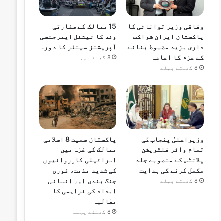
وفاقی وزیر توانائی کا
15 ممالک کے سفارتی
پاکستان ایران شراکت
وفد کا نیشنل ایمرجنسی
داری مزید مضبوط بنانے
آپریشنز سینٹر کا دورہ
کے عزم کا اعادہ
8 گھنٹے پہلے
8 گھنٹے پہلے
وزیراعلیٰ پنجاب کی
پاکستان سمیت 8 اسلامی
تمام واٹر فلٹریشن
ممالک کی غزہ میں
پلانٹس کے منصوبے جلد
اسرائیلی کارروائیوں
مکمل کرنے کی ہدایت
کی شدید مذمت، فوری
جنگ بندی اور انسانی
8 گھنٹے پہلے
امداد کی فراہمی کا
مطالبہ
8 گھنٹے پہلے