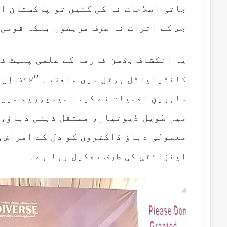
جاتی اصلاحات نہ کی گئیں تو پاکستان ا
l
جس کے اثرات نہ صرف مریضوں بلکہ قومی ن
یہ انکشاف ہڈسن فارما کے علمی پلیٹ فار
کانٹینینٹل ہوٹل میں منعقدہ ’’لائف اِن 
ماہرینِ نفسیات نے کیا۔ سیمپوزیم میں 
میں طویل ڈیوٹیاں، مستقل ذہنی دباؤ، 
معمولی دباؤ ڈاکٹروں کو دل کے امراض،
اینزائٹی کی طرف دھکیل رہا ہے۔