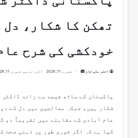
پاکستانی ڈاکٹر شد
تھکن کا شکار، دل 
خودکشی کی شرح عام
اختر علی خان
S
جنوری 11, 2026
آخری ترمیم جنوری 11, 2026
e
n
d
پاکستان کے ساٹھ فیصد سے زائد ڈاکٹر ا
a
شکار ہیں، جبکہ معالجین میں دل کے دو
n
e
عام آبادی کے مقابلے میں تقریباً دو گ
m
کیا ہے کہ اگر فوری طور پر ذہنی صحت ک
a
i