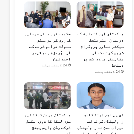
پاکستان اور ڈنمارک کے
حکومت غیر ملکی سرمایہ
درمیان اسٹریٹجک
کاروں کو ہر ممکن
سیکٹر تعاون پروگرام
سہولت فراہم کرنے کے
شروع کرنے کے لیے
لیے پُرعزم ہے، قیصر
مفاہمتی یادداشت پر
احمد شیخ
دستخط
24 گھنٹے پہلے
24 گھنٹے پہلے
ڈی پی ایس اینڈ کالج
پاکستان ویمن کرکٹ ٹیم
راولپنڈی کی طالبہ
سری لنکا کا دورہ مکمل
میراب حسن نے راولپنڈی
کرکے وطن واپس پہنچ
بورڈ کے میٹرک امتحان
گئی