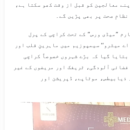
پنے معالجین کو قبل از وقت کھو سکتا ہے،
ظامِ صحت پر بھی پڑیں گے۔
م ’’میڈی ورس‘‘ کے تحت کراچی کے پرل
اے میٹرو‘‘ سیمپوزیم میں ماہرینِ قلب اور
بتایا گیا کہ بڑے شہروں خصوصاً کراچی
فضائی آلودگی، ٹریفک اور مریضوں کے غیر
 ذیابیطس، موٹاپے، ڈپریشن اور