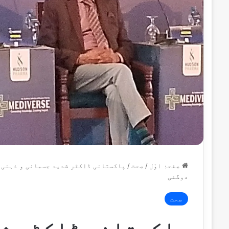
صفحۂ اوّل
/
صحت
/
پاکستانی ڈاکٹر شدید جسمانی و ذہنی ت
دوگنی
صحت