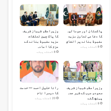
پاکستان اور صومالیہ
وزیراعظم شہباز شریف
کا دفاعی تعاون مزید
کا پاک چین تعلقات
مضبوط بنانے پر اتفاق
مزید مضبوط بنانے کے
عزم کا اعادہ
8 گھنٹے پہلے
8 گھنٹے پہلے
وزیراعظم شہباز شریف
رانا خلیل احمد — خدمت
سعودی عرب کے شہر جدہ
کا دوسرا نام
پہنچ گئے
20 گھنٹے پہلے
8 گھنٹے پہلے