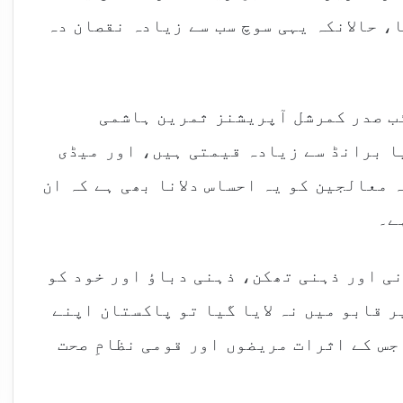
، حالانکہ یہی سوچ سب سے زیادہ نقصان دہ
ب صدر کمرشل آپریشنز ثمرین ہاشمی
ا برانڈ سے زیادہ قیمتی ہیں، اور میڈی
 معالجین کو یہ احساس دلانا بھی ہے کہ ان
ے۔
ی اور ذہنی تھکن، ذہنی دباؤ اور خود کو
ر قابو میں نہ لایا گیا تو پاکستان اپنے
جس کے اثرات مریضوں اور قومی نظامِ صحت