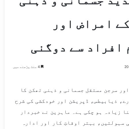
ید جسمانی و ذہنی
کے امراض اور
 افراد سے دوگنی
4 منٹ پڑھنے میں
ور سرجن مستقل جسمانی و ذہنی تھکن کا
رے، ذیابیطس، ڈپریشن اور خودکشی کی شرح
نا زیادہ ہو چکی ہے۔ ماہرین نے خبردار
ی سہولتیں، بہتر اوقاتِ کار اور ادارہ