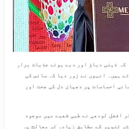
 کہ ذہنی دباؤ اور دبے ہوئے جذبات براہِ
ے ہیں۔ انہوں نے زور دیا کہ سانس کی
انی احساسات پر دھیان دل کی صحت اور
ر افضل لودھی نے طبی شعبے میں موجود
ٹر تنویر کے مطابق زیادہ تر معالج یہ