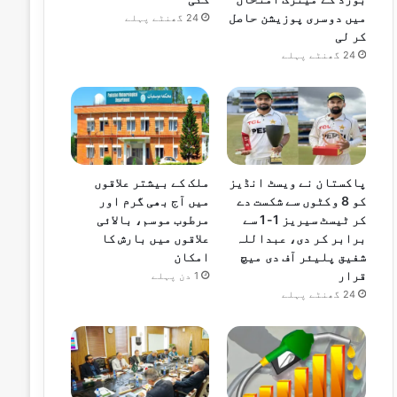
میں دوسری پوزیشن حاصل
24 گھنٹے پہلے
کر لی
24 گھنٹے پہلے
پاکستان نے ویسٹ انڈیز
ملک کے بیشتر علاقوں
کو 8 وکٹوں سے شکست دے
میں آج بھی گرم اور
کر ٹیسٹ سیریز 1-1 سے
مرطوب موسم، بالائی
برابر کر دی، عبداللہ
علاقوں میں بارش کا
شفیق پلیئر آف دی میچ
امکان
قرار
1 دن پہلے
24 گھنٹے پہلے