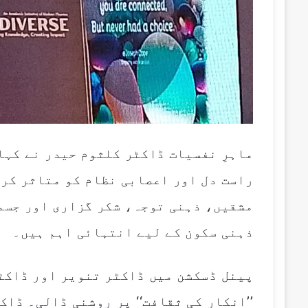
ماہرِ نفسیات ڈاکٹر کلثوم حیدر نے کہا
راست دل اور اعصابی نظام کو متاثر کرت
مشقیں، ذہنی توجہ، شکر گزاری اور جسم
ذہنی سکون کے لیے انتہائی اہم ہیں۔
پینل ڈسکشن میں ڈاکٹر تنویر اور ڈاکٹ
’’انکار کی ثقافت‘‘ پر روشنی ڈالی۔ ڈاک