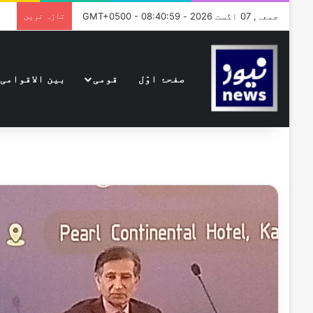
جمعہ, 07 اگست 2026 - GMT+0500 - 08:40:59
تازہ ترین
صفحۂ اوّل
قومی
بین الاقوامی