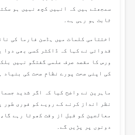
سمجھتے ہیں کہ انہیں کچھ نہیں ہو سکتا
ثابت ہو رہی ہے۔
اختتامی کلمات میں ہڈسن فارما کی نائ
قدوائی نے کہا کہ ڈاکٹر کسی بھی دوا ی
ورس کا مقصد صرف علمی گفتگو نہیں بلکہ
کی اپنی صحت پورے نظامِ صحت کی بنیاد ہ
ماہرین نے واضح کیا کہ اگر شدید جسمان
نظر انداز کرنے کے رویے کو فوری طور پ
معالجین کو قبل از وقت کھوتا رہے گا، 
دونوں پر پڑیں گے۔