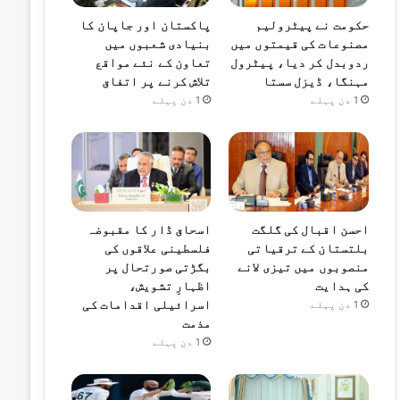
حکومت نے پیٹرولیم
پاکستان اور جاپان کا
مصنوعات کی قیمتوں میں
بنیادی شعبوں میں
ردوبدل کر دیا، پیٹرول
تعاون کے نئے مواقع
مہنگا، ڈیزل سستا
تلاش کرنے پر اتفاق
1 دن پہلے
1 دن پہلے
احسن اقبال کی گلگت
اسحاق ڈار کا مقبوضہ
بلتستان کے ترقیاتی
فلسطینی علاقوں کی
منصوبوں میں تیزی لانے
بگڑتی صورتحال پر
کی ہدایت
اظہارِ تشویش،
اسرائیلی اقدامات کی
1 دن پہلے
مذمت
1 دن پہلے