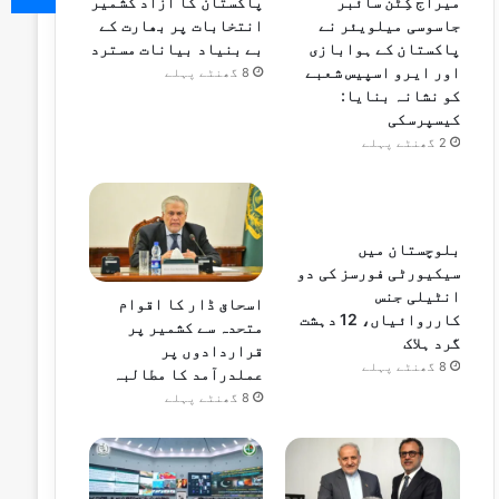
میراج کِٹن سائبر
پاکستان کا آزاد کشمیر
جاسوسی میلویئر نے
انتخابات پر بھارت کے
پاکستان کے ہوابازی
بے بنیاد بیانات مسترد
اور ایرو اسپیس شعبے
8 گھنٹے پہلے
کو نشانہ بنایا:
کیسپرسکی
2 گھنٹے پہلے
بلوچستان میں
سیکیورٹی فورسز کی دو
انٹیلی جنس
اسحاق ڈار کا اقوام
کارروائیاں، 12 دہشت
متحدہ سے کشمیر پر
گرد ہلاک
قراردادوں پر
8 گھنٹے پہلے
عملدرآمد کا مطالبہ
8 گھنٹے پہلے