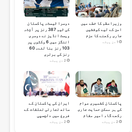
وزیراعظم کا خطے میں
دوسرا ٹیسٹ، پاکستان
امن کے لیے کوششیں
کی ٹیم 387 رنز پر آؤٹ،
جاری رکھنے کا عزم
ویسٹ انڈیز نے دوسری
اننگز میں 6 وکٹوں پر
1 دن پہلے
103 رنز بنا لئے، 60
رنز کی برتری
2 دن پہلے
پاکستان کشمیری عوام
ایران کی پاکستان کے
کی ہر ممکن حمایت جاری
ساتھ تجارتی تعلقات کے
رکھے گا، امیر مقام
فروغ میں دلچسپی
2 دن پہلے
2 دن پہلے