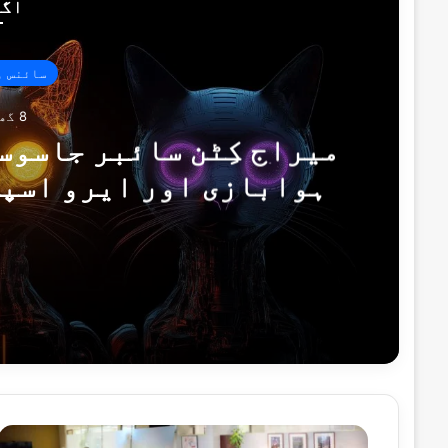
اگل
سائنس و
8 گھنٹے پہلے
میراج کِٹن سائبر جاسوس
ہوابازی اور ایرو اسپی
کیسپ
8 گھنٹے پہلے
14 گھنٹے پہلے
پاکستان کا آزاد کشمیر انتخابات پر بھار
و