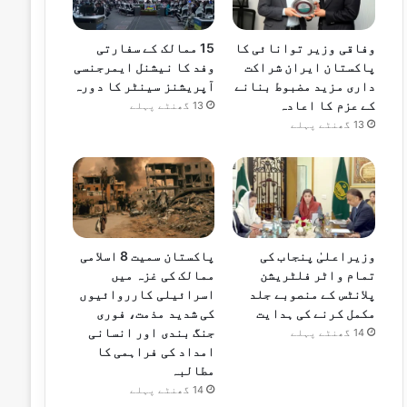
15 ممالک کے سفارتی
وفاقی وزیر توانائی کا
وفد کا نیشنل ایمرجنسی
پاکستان ایران شراکت
آپریشنز سینٹر کا دورہ
داری مزید مضبوط بنانے
کے عزم کا اعادہ
13 گھنٹے پہلے
13 گھنٹے پہلے
وزیراعلیٰ پنجاب کی
پاکستان سمیت 8 اسلامی
تمام واٹر فلٹریشن
ممالک کی غزہ میں
پلانٹس کے منصوبے جلد
اسرائیلی کارروائیوں
مکمل کرنے کی ہدایت
کی شدید مذمت، فوری
جنگ بندی اور انسانی
14 گھنٹے پہلے
امداد کی فراہمی کا
مطالبہ
14 گھنٹے پہلے