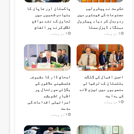
حکومت نے پیٹرولیم
پاکستان اور جاپان کا
مصنوعات کی قیمتوں میں
بنیادی شعبوں میں
ردوبدل کر دیا، پیٹرول
تعاون کے نئے مواقع
مہنگا، ڈیزل سستا
تلاش کرنے پر اتفاق
1 دن پہلے
1 دن پہلے
احسن اقبال کی گلگت
اسحاق ڈار کا مقبوضہ
بلتستان کے ترقیاتی
فلسطینی علاقوں کی
منصوبوں میں تیزی لانے
بگڑتی صورتحال پر
کی ہدایت
اظہارِ تشویش،
اسرائیلی اقدامات کی
1 دن پہلے
مذمت
1 دن پہلے