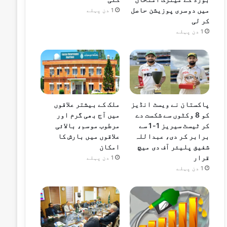
میں دوسری پوزیشن حاصل
1 دن پہلے
کر لی
1 دن پہلے
پاکستان نے ویسٹ انڈیز
ملک کے بیشتر علاقوں
کو 8 وکٹوں سے شکست دے
میں آج بھی گرم اور
کر ٹیسٹ سیریز 1-1 سے
مرطوب موسم، بالائی
برابر کر دی، عبداللہ
علاقوں میں بارش کا
شفیق پلیئر آف دی میچ
امکان
قرار
1 دن پہلے
1 دن پہلے