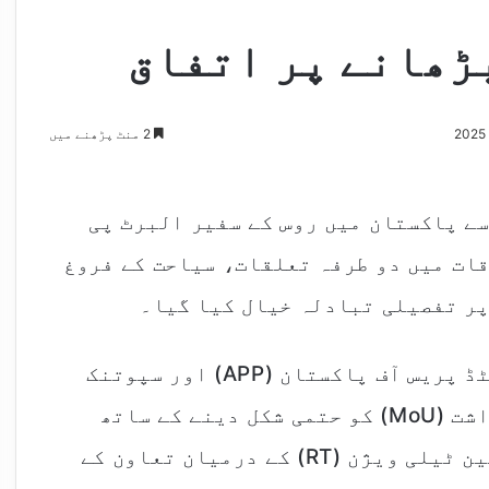
ڑھانے پر اتفاق
2 منٹ پڑھنے میں
سے پاکستان میں روس کے سفیر البرٹ پی
اقات میں دو طرفہ تعلقات، سیاحت کے فروغ
پر تفصیلی تبادلہ خیال کیا گیا۔
اس موقع پر خبر رساں ادارے ایسوسی ایٹڈ پریس آف پاکستان (APP) اور سپوتنک
نیوز ایجنسی کے درمیان مفاہمتی یادداشت (MoU) کو حتمی شکل دینے کے ساتھ
ساتھ پاکستان ٹیلی ویژن (PTV) اور رشین ٹیلی ویژن (RT) کے درمیان تعاون کے