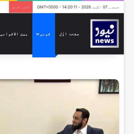
جمعہ, 07 اگست 2026 - GMT+0500 - 14:20:11
تازہ ترین
صفحۂ اوّل
قومی
بین الاقوامی