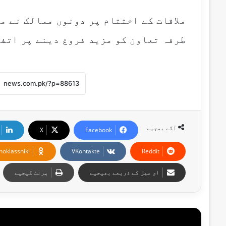
ملاقات کے اختتام پر دونوں ممالک نے م
طرفہ تعاون کو مزید فروغ دینے پر اتف
آگے بھجیے
X
Facebook
noklassniki
VKontakte
Reddit
ای میل کے ذریعے بھیجیے
پرنٹ کیجیے