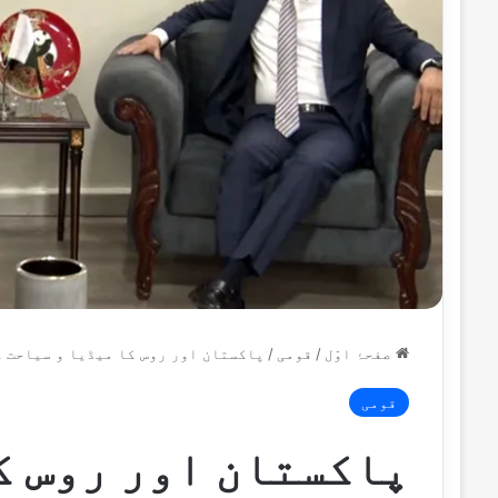
صفحۂ اوّل
/
قومی
/
پاکستان اور روس کا میڈیا و سیاحت ک
قومی
پاکستان اور روس ک