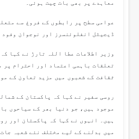
معاہدے پر بھی بات چیت ہوئی۔
عوامی سطح پر رابطوں کے فروغ سے متعلق
ڈیجیٹل انفلوئنسرز اور نوجوان وفود ک
وزیر اطلاعات عطا اللہ تارڑ نے کہا کہ
تعلقات باہمی اعتماد اور احترام پر م
ثقافت کے شعبوں میں مزید تعاون کے موا
روسی سفیر نے کہا کہ پاکستان کے شمالی
موجود ہیں، جو دنیا بھر کے سیاحوں با
ہیں۔ انہوں نے کہا کہ پاکستان اور روس
میں بدلنے کے لیے مختلف نئے شعبہ جات 