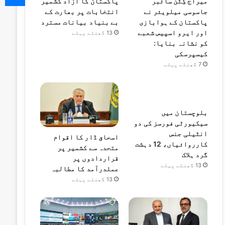
پاکستان کا آزاد کشمیر
میراج کِٹن سائبر
انتخابات پر بھارت کے
جاسوسی میلویئر نے
بے بنیاد بیانات مسترد
پاکستان کے ہوابازی
اور ایرو اسپیس شعبے
13 گھنٹے پہلے
کو نشانہ بنایا:
کیسپرسکی
7 گھنٹے پہلے
بلوچستان میں
سیکیورٹی فورسز کی دو
انٹیلی جنس
اسحاق ڈار کا اقوام
کارروائیاں، 12 دہشت
متحدہ سے کشمیر پر
گرد ہلاک
قراردادوں پر
13 گھنٹے پہلے
عملدرآمد کا مطالبہ
13 گھنٹے پہلے