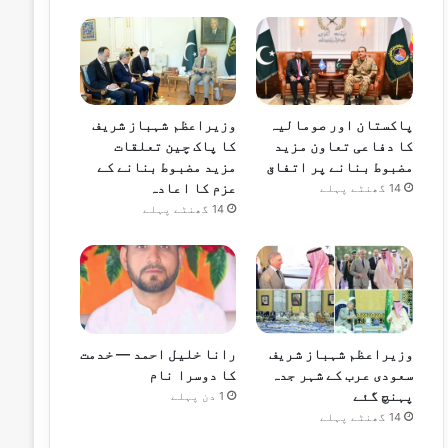
پاکستان اور صومالیہ
وزیراعظم شہباز شریف
کا دفاعی تعاون مزید
کا پاک چین تعلقات
مضبوط بنانے پر اتفاق
مزید مضبوط بنانے کے
عزم کا اعادہ
14 گھنٹے پہلے
14 گھنٹے پہلے
وزیراعظم شہباز شریف
رانا خلیل احمد — خدمت
سعودی عرب کے شہر جدہ
کا دوسرا نام
پہنچ گئے
1 دن پہلے
14 گھنٹے پہلے