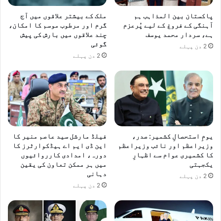
پاکستان بین المذاہب ہم
ملک کے بیشتر علاقوں میں آج
آہنگی کے فروغ کے لیے پُرعزم
گرم اور مرطوب موسم کا امکان،
ہے، سردار محمد یوسف
چند علاقوں میں بارش کی پیش
گوئی
2 دن پہلے
2 دن پہلے
یومِ استحصالِ کشمیر: صدر،
فیلڈ مارشل سید عاصم منیر کا
وزیراعظم اور نائب وزیراعظم
این ڈی ایم اے ہیڈکوارٹرز کا
کا کشمیری عوام سے اظہارِ
دورہ، امدادی کارروائیوں
یکجہتی
میں ہر ممکن تعاون کی یقین
دہانی
2 دن پہلے
2 دن پہلے