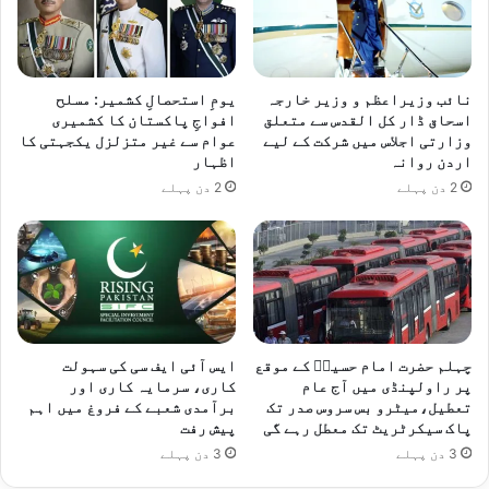
نائب وزیراعظم و وزیر خارجہ
یومِ استحصالِ کشمیر: مسلح
اسحاق ڈار کل القدس سے متعلق
افواجِ پاکستان کا کشمیری
وزارتی اجلاس میں شرکت کے لیے
عوام سے غیر متزلزل یکجہتی کا
اردن روانہ
اظہار
2 دن پہلے
2 دن پہلے
چہلم حضرت امام حسینؓ کے موقع
ایس آئی ایف سی کی سہولت
پر راولپنڈی میں آج عام
کاری، سرمایہ کاری اور
تعطیل،میٹرو بس سروس صدر تک
برآمدی شعبے کے فروغ میں اہم
پاک سیکرٹریٹ تک معطل رہے گی
پیش رفت
3 دن پہلے
3 دن پہلے