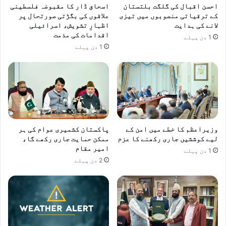
ں
احسن اقبال کی گلگت بلتستان
اسحاق ڈار کا مقبوضہ فلسطینی
ہ
کے ترقیاتی منصوبوں میں تیزی
علاقوں کی بگڑتی صورتحال پر
ل
لانے کی ہدایت
اظہارِ تشویش، اسرائیلی
ا
اقدامات کی مذمت
1 دن پہلے
ک
1 دن پہلے
وزیراعظم کا خطے میں امن کے
پاکستان کشمیری عوام کی ہر
لیے کوششیں جاری رکھنے کا عزم
ممکن حمایت جاری رکھے گا،
امیر مقام
1 دن پہلے
2 دن پہلے