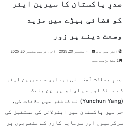
صدرِ پاکستان کا سیرین ایئر
کو فضائی بیڑے میں مزید
وسعت دینے پر زور
اختر علی خان
S
ستمبر 20, 2025
آخری ترمیم ستمبر 20, 2025
e
2 منٹ پڑھنے میں
n
d
صدرِ مملکت آصف علی زرداری سے سیرین ایئر
a
n
کے مالک اور سی ای او یونچن یانگ
e
m
(Yunchun Yang) نے کاشغر میں ملاقات کی،
a
جس میں پاکستان میں ایئرلائن کی مستقبل کی
i
l
سرگرمیوں اور سرمایہ کاری کے منصوبوں پر