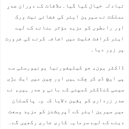
تبادلہ خیال کیا گیا۔ملاقات کے دوران صدرِ
مملکت نے سیرین ایئر کی فضائی نیٹ ورک
اور رابطوں کو مزید مؤثر بنانے کے لیے
ایئر کرافٹ فلیٹ میں اضافہ کرنے کی ضرورت
پر زور دیا۔
ڈاکٹر یون، جو کیلیفورنیا یونیورسٹی سے
پی ایچ ڈی کر چکے ہیں اور چین میں ایک بڑی
سیمی کنڈکٹر کمپنی کے بانی و صدر ہیں، نے
صدر زرداری کو یقین دلایا کہ وہ پاکستان
میں سیرین ایئر کے آپریشنز کو مزید وسعت
دینے کے لیے سرمایہ کاری جاری رکھیں گے۔