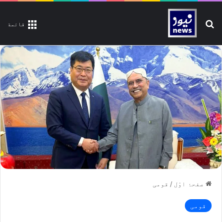
تلاش کیجیے
قائمة
صفحۂ اوّل
/
قومی
قومی