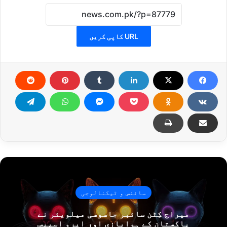
URL کاپی کریں
سائنس و ٹیکنالوجی
میراج کِٹن سائبر جاسوسی میلویئر نے
پاکستان کے ہوابازی اور ایرو اسپیس