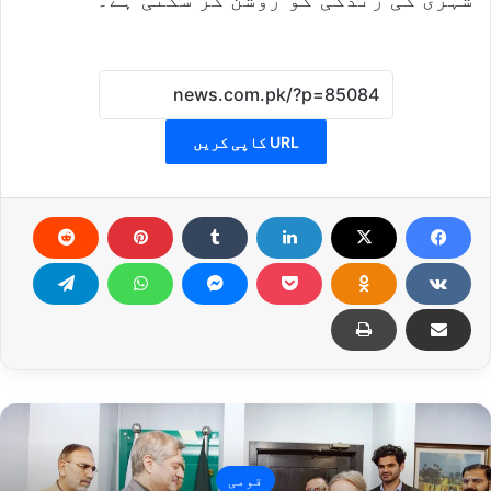
URL کاپی کریں
قومی