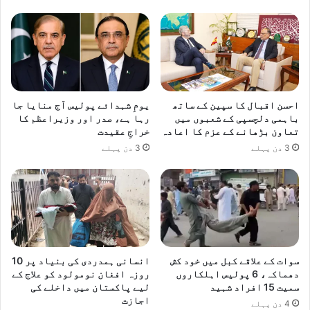
احسن اقبال کا سپین کے ساتھ
یومِ شہدائے پولیس آج منایا جا
باہمی دلچسپی کے شعبوں میں
رہا ہے، صدر اور وزیراعظم کا
تعاون بڑھانے کے عزم کا اعادہ
خراجِ عقیدت
3 دن پہلے
3 دن پہلے
سوات کے علاقے کبل میں خود کش
انسانی ہمدردی کی بنیاد پر 10
دھماکہ، 6 پولیس اہلکاروں
روزہ افغان نومولود کو علاج کے
سمیت 15 افراد شہید
لیے پاکستان میں داخلے کی
اجازت
4 دن پہلے