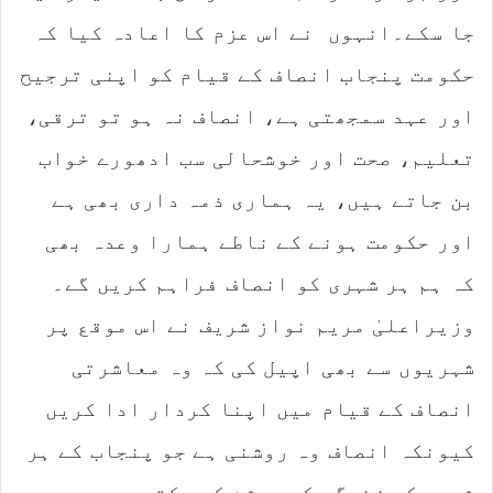
جا سکے۔انہوں نے اس عزم کا اعادہ کیا کہ
حکومت پنجاب انصاف کے قیام کو اپنی ترجیح
اور عہد سمجھتی ہے، انصاف نہ ہو تو ترقی،
تعلیم، صحت اور خوشحالی سب ادھورے خواب
بن جاتے ہیں، یہ ہماری ذمہ داری بھی ہے
اور حکومت ہونے کے ناطے ہمارا وعدہ بھی
کہ ہم ہر شہری کو انصاف فراہم کریں گے۔
وزیراعلیٰ مریم نواز شریف نے اس موقع پر
شہریوں سے بھی اپیل کی کہ وہ معاشرتی
انصاف کے قیام میں اپنا کردار ادا کریں
کیونکہ انصاف وہ روشنی ہے جو پنجاب کے ہر
شہری کی زندگی کو روشن کر سکتی ہے۔