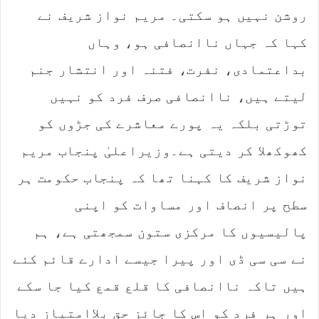
روشن نہیں ہو سکتی۔ مریم نواز شریف نے
کہا کہ جہاں ناانصافی ہو، وہاں
بداعتمادی، نفرت، فتنہ اور انتشار جنم
لیتے ہیں، ناانصافی صرف فرد کو نہیں
توڑتی بلکہ یہ پورے معاشرے کی جڑوں کو
کھوکھلا کر دیتی ہے۔وزیراعلیٰ پنجاب مریم
نواز شریف کا کہنا تھا کہ پنجاب حکومت ہر
سطح پر انصاف اور مساوات کو اپنی
پالیسیوں کا مرکزی ستون سمجھتی ہے، ہم
نے سی سی ڈی اور پیرا جیسے ادارے قائم کئے
ہیں تاکہ ناانصافی کا قلع قمع کیا جا سکے
اور ہر فرد کو اس کا جائز حق بلاامتیاز دیا