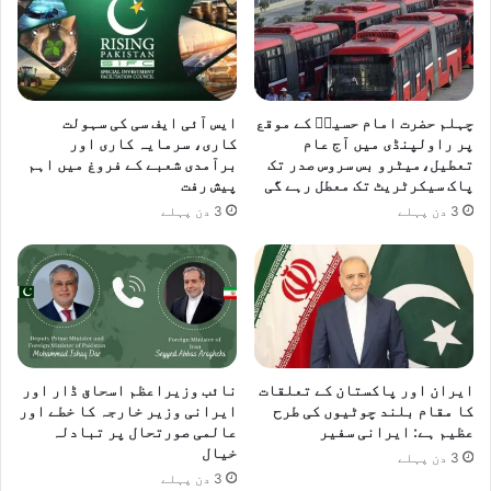
ن
ے
پ
ر
ا
چہلم حضرت امام حسینؓ کے موقع
ایس آئی ایف سی کی سہولت
ت
پر راولپنڈی میں آج عام
کاری، سرمایہ کاری اور
ف
تعطیل،میٹرو بس سروس صدر تک
برآمدی شعبے کے فروغ میں اہم
ا
پاک سیکرٹریٹ تک معطل رہے گی
پیش رفت
ق
3 دن پہلے
3 دن پہلے
ایران اور پاکستان کے تعلقات
نائب وزیراعظم اسحاق ڈار اور
کا مقام بلند چوٹیوں کی طرح
ایرانی وزیر خارجہ کا خطے اور
عظیم ہے: ایرانی سفیر
عالمی صورتحال پر تبادلہ
خیال
3 دن پہلے
3 دن پہلے