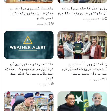
م
ل
ع
ا
وزیراعظم کا خطے میں امن کے
پاکستان کشمیری عوام کی ہر
ا
ق
لیے کوششیں جاری رکھنے کا عزم
ممکن حمایت جاری رکھے گا،
ہ
ا
امیر مقام
13 گھنٹے پہلے
د
ئ
2 دن پہلے
ے
ی
د
خ
س
و
ت
ش
خ
ح
ط
ا
ک
ل
ی
پاکستان بین المذاہب ہم
ملک کے بیشتر علاقوں میں آج
ی
آہنگی کے فروغ کے لیے پُرعزم
گرم اور مرطوب موسم کا امکان،
ت
ک
ہے، سردار محمد یوسف
چند علاقوں میں بارش کی پیش
ق
ے
گوئی
ر
2 دن پہلے
ل
2 دن پہلے
ی
ی
ب
ے
ک
ا
ی
ق
ل
ت
ئ
ص