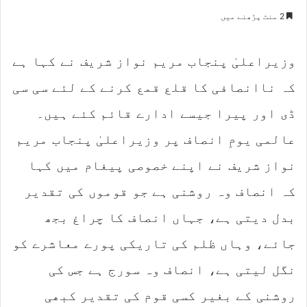
e
2 منٹ پڑھنے میں
n
d
وزیراعلیٰ پنجاب مریم نواز شریف نے کہا ہے
a
n
کہ ناانصافی کا قلع قمع کرنے کے لئے سی سی
e
m
ڈی اور پیرا جیسے ادارے قائم کئے ہیں۔
a
عالمی یومِ انصاف پر وزیراعلیٰ پنجاب مریم
i
l
نواز شریف نے اپنے خصوصی پیغام میں کہا
کہ انصاف وہ روشنی ہے جو قوموں کی تقدیر
بدل دیتی ہے، جہاں انصاف کا چراغ بجھ
جائے، وہاں ظلم کی تاریکی پورے معاشرے کو
نگل لیتی ہے، انصاف وہ سورج ہے جس کی
روشنی کے بغیر کسی قوم کی تقدیر کبھی