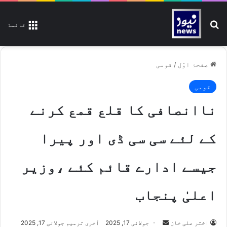
تلاش کیجیے
قائمة
صفحۂ اوّل
/
قومی
قومی
ناانصافی کا قلع قمع کرنے
کے لئے سی سی ڈی اور پیرا
جیسے ادارے قائم کئے ،وزیر
اعلیٰ پنجاب
اختر علی خان
S
جولائی 17, 2025
آخری ترمیم جولائی 17, 2025