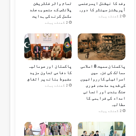
وفد کا نیشنل ایمرجنسی
تمام واٹر فلٹریشن
آپریشنز سینٹر کا دورہ
پلانٹس کے منصوبے جلد
مکمل کرنے کی ہدایت
2 گھنٹے پہلے
2 گھنٹے پہلے
پاکستان سمیت 8 اسلامی
پاکستان اور صومالیہ
ممالک کی غزہ میں
کا دفاعی تعاون مزید
اسرائیلی کارروائیوں
مضبوط بنانے پر اتفاق
کی شدید مذمت، فوری
2 گھنٹے پہلے
جنگ بندی اور انسانی
امداد کی فراہمی کا
مطالبہ
2 گھنٹے پہلے