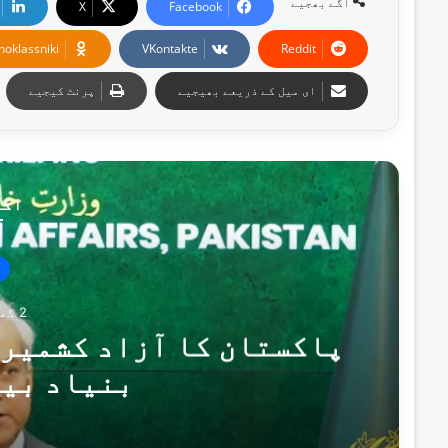
آگے بھجیے
X
Facebook
noklassniki
VKontakte
Reddit
ای میل کے ذریعے بھیجیے
پرنٹ کیجیے
اگل
2 گھنٹے پہلے
پاکستان کا آزاد کشمیر 
بنیاد بی