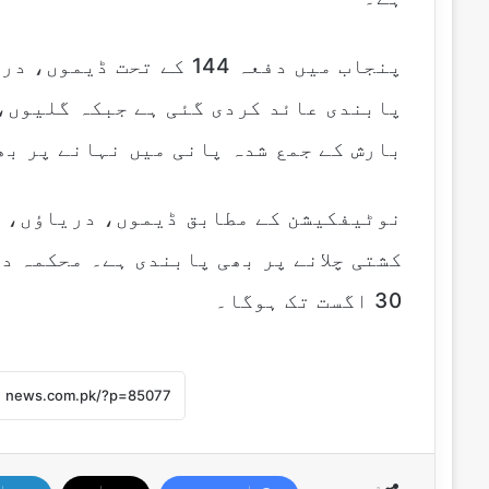
پنجاب میں دفعہ 144 کے ت
پابندی عائد کردی گئی ہے جبکہ گلیوں،
بارش کے جمع شدہ پانی میں نہانے پر بھ
نوٹیفکیشن کے مطابق ڈیموں، دریاؤں، ن
کشتی چلانے پر بھی پابندی ہے۔ محکمہ د
30 اگست تک ہوگا۔