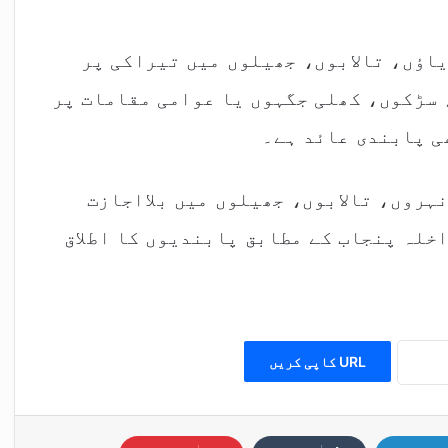
حت ڈیموں، دریاؤں، تالابوں، جھیلوں میں تیراکی پر
 سڑکوں، کھلی جگہوں یا عوامی مقامات پر
ی پابندی عائد ہے۔
ہروں، تالابوں، جھیلوں میں بلااجازت
اخلہ پنجاب کے مطابق پابندیوں کا اطلاق
URL کاپی کریں