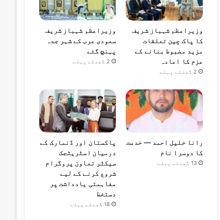
وزیراعظم شہباز شریف
وزیراعظم شہباز شریف
کا پاک چین تعلقات
سعودی عرب کے شہر جدہ
مزید مضبوط بنانے کے
پہنچ گئے
عزم کا اعادہ
2 گھنٹے پہلے
2 گھنٹے پہلے
رانا خلیل احمد — خدمت
پاکستان اور ڈنمارک کے
کا دوسرا نام
درمیان اسٹریٹجک
سیکٹر تعاون پروگرام
13 گھنٹے پہلے
شروع کرنے کے لیے
مفاہمتی یادداشت پر
دستخط
18 گھنٹے پہلے