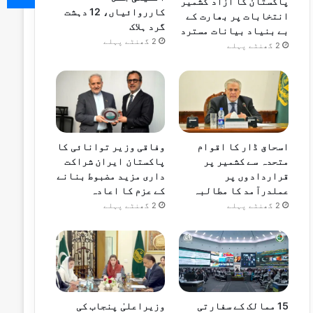
پاکستان کا آزاد کشمیر
کارروائیاں، 12 دہشت
انتخابات پر بھارت کے
گرد ہلاک
بے بنیاد بیانات مسترد
2 گھنٹے پہلے
2 گھنٹے پہلے
اسحاق ڈار کا اقوام
وفاقی وزیر توانائی کا
متحدہ سے کشمیر پر
پاکستان ایران شراکت
قراردادوں پر
داری مزید مضبوط بنانے
عملدرآمد کا مطالبہ
کے عزم کا اعادہ
2 گھنٹے پہلے
2 گھنٹے پہلے
15 ممالک کے سفارتی
وزیراعلیٰ پنجاب کی