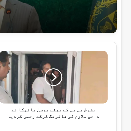
2 گھنٹے پہلے
پاکستان کا آزاد کشمیر انتخابات پر بھار
2 گھنٹے پہلے
بلوچستان میں سیکیورٹی فورسز کی دو انٹیلی جنس کار
ب
ش
ر
یٰ
ب
2 گھنٹے پہلے
ی
اسحاق ڈار کا اقوام متحدہ سے کشمیر پر ق
ب
ی
ک
ے
بشریٰ بی بی کے بیٹے موسیٰ مانیکا نے
2 گھنٹے پہلے
ب
ذاتی ملازم کو فائرنگ کرکے زخمی کردیا
ی
ٹ