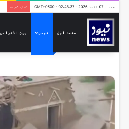
جمعہ, 07 اگست 2026 - GMT+0500 - 02:48:37
تازہ ترین
صفحۂ اوّل
قومی
بین الاقوامی