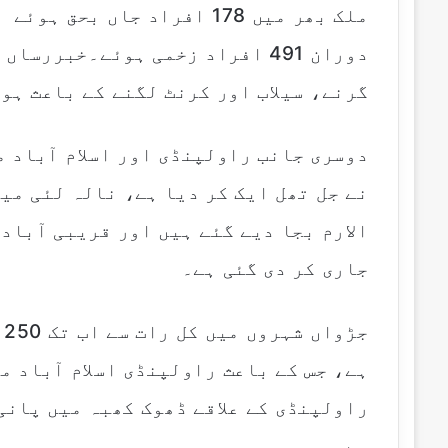
دوران 491 افراد زخمی ہوئے۔خبرر
گرنے، سیلاب اور کرنٹ لگنے کے باعث ہو
دوسری جانب راولپنڈی اور اسلام آباد م
نے جل تھل ایک کر دیا ہے، نالہ لئی می
الارم بجا دیے گئے ہیں اور قریبی آباد
جاری کر دی گئی ہے۔
ج
ہے، جس کے باعث راولپنڈی اسلام آباد می
راولپنڈی کے علاقے ڈھوک کھبہ میں پانی
ہے۔