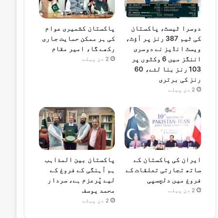
دوسرا ٹیسٹ، پاکستان
پاکستان کشمیری عوام
کی ٹیم 387 رنز پر آؤٹ،
کی ہر ممکن حمایت جاری
ویسٹ انڈیز نے دوسری
رکھے گا، امیر مقام
اننگز میں 6 وکٹوں پر
2 دن پہلے
103 رنز بنا لئے، 60
رنز کی برتری
2 دن پہلے
ایران کی پاکستان کے
پاکستان بین المذاہب
ساتھ تجارتی تعلقات کے
ہم آہنگی کے فروغ کے
فروغ میں دلچسپی
لیے پُرعزم ہے، سردار
محمد یوسف
2 دن پہلے
2 دن پہلے