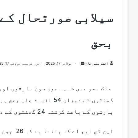
بحق
اختر علی خان
S
جولائی 17, 2025
آخری ترمیم جولائی 17, 2025
e
n
d
a
گھنٹوں کے دوران 54 افرا
n
e
بارشوں کے باعث گزشتہ 24 گھنٹوں کے دوران 227 افراد زخمی بھی ہوئے۔
m
a
i
این ڈی ای
l