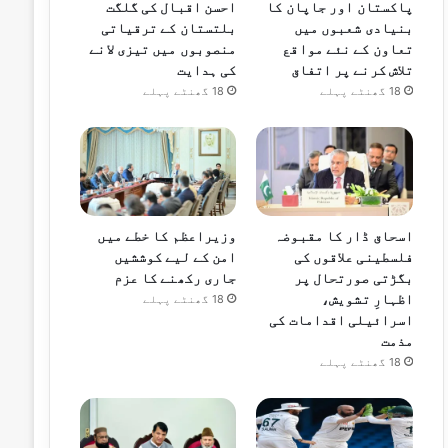
پاکستان اور جاپان کا
احسن اقبال کی گلگت
بنیادی شعبوں میں
بلتستان کے ترقیاتی
تعاون کے نئے مواقع
منصوبوں میں تیزی لانے
تلاش کرنے پر اتفاق
کی ہدایت
18 گھنٹے پہلے
18 گھنٹے پہلے
اسحاق ڈار کا مقبوضہ
وزیراعظم کا خطے میں
فلسطینی علاقوں کی
امن کے لیے کوششیں
بگڑتی صورتحال پر
جاری رکھنے کا عزم
اظہارِ تشویش،
18 گھنٹے پہلے
اسرائیلی اقدامات کی
مذمت
18 گھنٹے پہلے