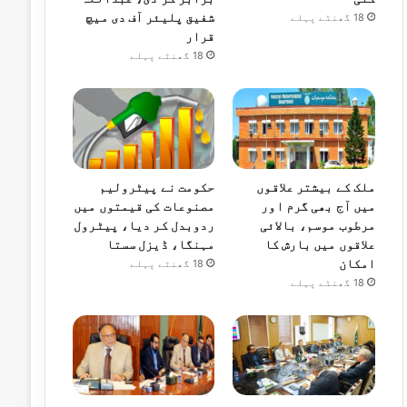
شفیق پلیئر آف دی میچ
18 گھنٹے پہلے
قرار
18 گھنٹے پہلے
ملک کے بیشتر علاقوں
حکومت نے پیٹرولیم
میں آج بھی گرم اور
مصنوعات کی قیمتوں میں
مرطوب موسم، بالائی
ردوبدل کر دیا، پیٹرول
علاقوں میں بارش کا
مہنگا، ڈیزل سستا
امکان
18 گھنٹے پہلے
18 گھنٹے پہلے