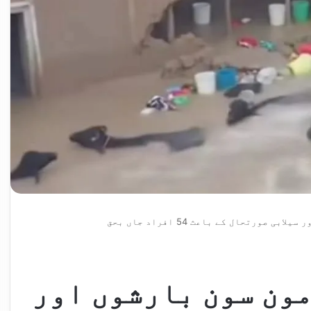
صورتحال کے باعث 54 افراد جاں بحق
مون سون بارشوں اور