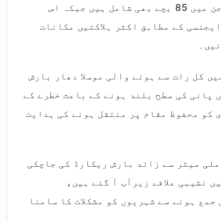
ملک بھر میں 178 افراد جاں بحق ہوئے جن میں 85 بچے بھی شامل ہیں جبکہ اس
ساں ایجنسی کے مطابق اکثر ہلاکتیں مکانات
ئیں۔
یں کل رات سے ہونے والی موسلا دھار بارش
ں پانی کی سطح بلند ہونے کے باعث خطرے کے
ی کو محفوظ مقام پر منتقل ہونے کی ہدایت
ڑواں شہروں میں کل رات سے اب تک 250 ملی میٹر سے زائد بارش ریکارڈ کی جاچکی
ں نشیبی علاقے زیرآب آ گئے ہیں،
 جمع ہونے سے شہریوں کو مشکلات کا سامنا