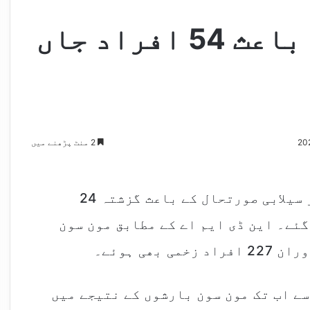
سیلابی صورتحال کے باعث 54 افراد جاں
2 منٹ پڑھنے میں
ملک بھر میں شدید مون سون بارشوں اور سیلابی صورتحال کے باعث گزشتہ 24
د جاں بحق ہوگئے۔ این ڈی ایم اے کے مطابق مون سون
م اے کا بتانا ہے کہ 26 جون سے اب تک مون سون بارشوں کے نتیجے میں