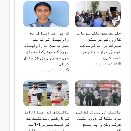
حکومت غیر ملکی سرمایہ
ڈی پی ایس اینڈ کالج
کاروں کو ہر ممکن
راولپنڈی کی طالبہ
سہولت فراہم کرنے کے
میراب حسن نے راولپنڈی
لیے پُرعزم ہے، قیصر
بورڈ کے میٹرک امتحان
احمد شیخ
میں دوسری پوزیشن حاصل
کر لی
18 گھنٹے پہلے
18 گھنٹے پہلے
پاکستان ویمن کرکٹ ٹیم
پاکستان نے ویسٹ انڈیز
سری لنکا کا دورہ مکمل
کو 8 وکٹوں سے شکست دے
کرکے وطن واپس پہنچ
کر ٹیسٹ سیریز 1-1 سے
گئی
برابر کر دی، عبداللہ