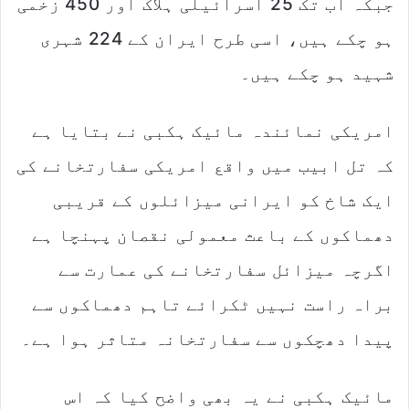
جبکہ اب تک 25 اسرائیلی ہلاک اور 450 زخمی
ہو چکے ہیں، اسی طرح ایران کے 224 شہری
شہید ہو چکے ہیں۔
امریکی نمائندہ مائیک ہکبی نے بتایا ہے
کہ تل ابیب میں واقع امریکی سفارتخانے کی
ایک شاخ کو ایرانی میزائلوں کے قریبی
دھماکوں کے باعث معمولی نقصان پہنچا ہے
اگرچہ میزائل سفارتخانے کی عمارت سے
براہ راست نہیں ٹکرائے تاہم دھماکوں سے
پیدا دھچکوں سے سفارتخانہ متاثر ہوا ہے۔
مائیک ہکبی نے یہ بھی واضح کیا کہ اس