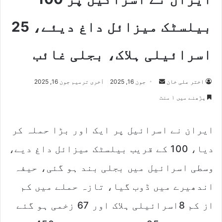
بیلسٹک میزائل داغ دیئے، 25
اسرائیلی ہلاک، بجلی غائب
اختر علی خان
S
جون 16, 2025
آخری ترمیم جون 16, 2025
e
پڑھنے میں ۱ منٹ
n
d
ایران نے اسرائیل پر ایک اور بڑا حملہ کر
a
n
دیا، 100 کے قریب بیلسٹک میزائل داغ دیے،
e
m
وسطی اسرائیل میں بجلی بند ہو گئی، حیفہ
a
اندھیرے میں ڈوب گیا، تازہ حملے میں کم
i
l
از کم 8اسرائیلی ہلاک اور 67 زخمی ہو گئے