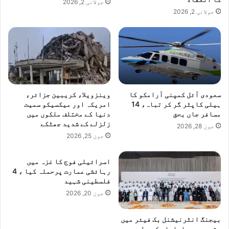
جولائی 2, 2026
جولائی 2, 2026
سعودی آئل کمپنی آرامکو کا
وینزویلا، کریبین جزائر،
ہیلی کاپٹر گر کر تباہ، 14
امریکہ اور میکسیکو سمیت
مسافر جاں بحق
دنیا کے مختلف ملکوں میں
زلزلے کے شدید جھٹکے
جون 28, 2026
جون 25, 2026
اسرائیلی فوج کا غزہ میں
رہائشی عمارت پرحملہ کیا ، 4
فلسطینی شہید
جون 20, 2026
بیجنگ انٹرنیشنل بک فیئر میں
متحدہ عرب امارات کی بطور