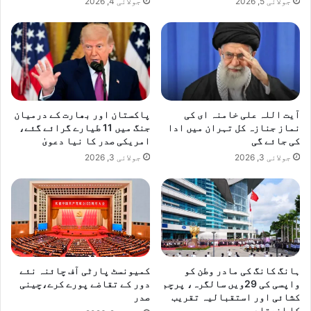
جولائی 5, 2026
جولائی 4, 2026
ے
ن
ع
ر
ے
آیت اللہ علی خامنہ ای کی
پاکستان اور بھارت کے درمیان
نماز جنازہ کل تہران میں ادا
جنگ میں 11 طیارے گرائے گئے،
کی جائے گی
امریکی صدر کا نیا دعویٰ
جولائی 3, 2026
جولائی 3, 2026
ہانگ کانگ کی مادر وطن کو
کمیونسٹ پارٹی آف چائنہ نئے
واپسی کی 29ویں سالگرہ، پرچم
دور کے تقاضے پورے کرے،چینی
کشائی اور استقبالیہ تقریب
صدر
کا انعقاد