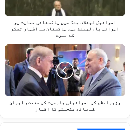
ل
ک
ی
خ
اسرائیل کیخلاف جنگ میں پاکستانی حمایت پر
ل
ایرانی پارلیمنٹ میں پاکستان سے اظہار تشکر
ا
کے نعرے
ف
ج
و
ن
ز
گ
ی
م
ر
ی
ا
ں
ع
پ
ظ
ا
م
ک
ک
س
ی
وزیراعظم کی اسرائیلی جارحیت کی مذمت، ایران
ت
ا
کے ساتھ یکجہتی کا اظہار
ا
س
ن
ر
ی
ا