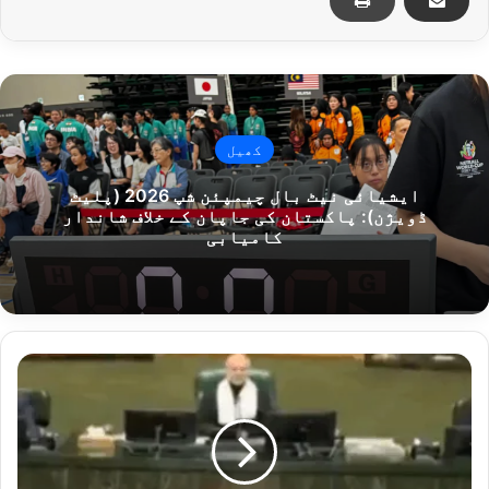
کھیل
ایشیائی نیٹ بال چیمپئن شپ 2026 (پلیٹ
ڈویژن): پاکستان کی جاپان کے خلاف شاندار
کامیابی
ا
س
ر
ا
ئ
ی