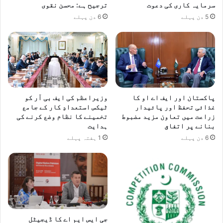
سرمایہ کاری کی دعوت
ترجیح ہے: محسن نقوی
5 دن پہلے
6 دن پہلے
پاکستان اور ایف اے او کا
وزیراعظم کی ایف بی آر کو
غذائی تحفظ اور پائیدار
ٹیکس استعدادِ کار کے جامع
زراعت میں تعاون مزید مضبوط
تخمینے کا نظام وضع کرنے کی
بنانے پر اتفاق
ہدایت
6 دن پہلے
1 ہفتہ پہلے
جی ایس ایم اے کا ڈیجیٹل