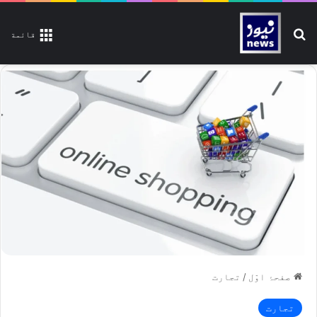
تلاش کیجیے
قائمة
صفحۂ اوّل
/
تجارت
تجارت