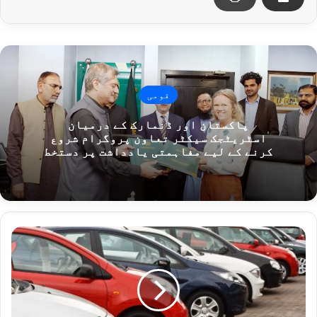
قومی
پاکستان اور ڈنمارک کے درمیان
اسٹریٹجک سیکٹر تعاون پروگرام شروع
کرنے کے لیے مفاہمتی یادداشت پر دستخط
ب
ج
ٹ
2
6
-