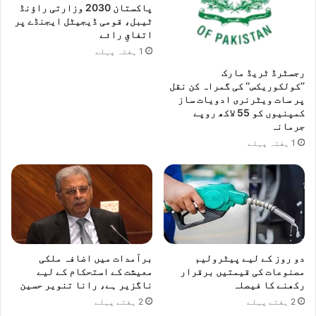
پاکستان 2030 وزارتی راؤنڈ
ٹیبل، قومی ڈیجیٹل ایجنڈے پر
اتفاقِ رائے
1 ہفتہ پہلے
رجسٹرڈ ٹریڈ مارک
’’کولکوریکس‘‘ کی گمراہ کن نقل
پر سات ویٹرنری ادویات ساز
کمپنیوں کو 55 لاکھ روپے
جرمانہ
1 ہفتہ پہلے
دو روز کے لیے پیٹرولیم
برآمدات میں اضافہ ملکی
مصنوعات کی قیمتیں برقرار
معیشت کے استحکام کے لیے
رکھنے کا فیصلہ
ناگزیر ہے، رانا تنویر حسین
2 ہفتے پہلے
2 ہفتے پہلے