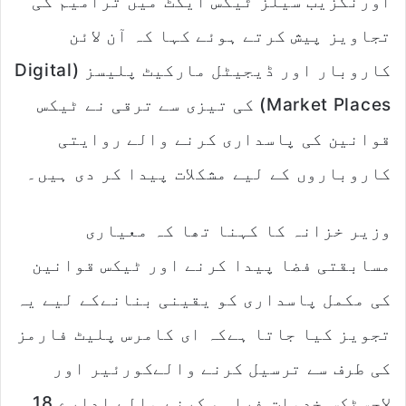
اورنگزیب سیلز ٹیکس ایکٹ میں ترامیم کی
تجاویز پیش کرتے ہوئے کہا کہ آن لائن
کاروبار اور ڈیجیٹل مارکیٹ پلیسز (Digital
Market Places) کی تیزی سے ترقی نے ٹیکس
قوانین کی پاسداری کرنے والے روایتی
کاروباروں کے لیے مشکلات پیدا کر دی ہیں۔
وزیر خزانہ کا کہنا تھا کہ معیاری
مسابقتی فضا پیدا کرنے اور ٹیکس قوانین
کی مکمل پاسداری کو یقینی بنانےکے لیے یہ
تجویز کیا جاتا ہےکہ ای کامرس پلیٹ فارمز
کی طرف سے ترسیل کرنے والےکورئیر اور
لاجسٹکس خدمات فراہم کرنے والے ادارے 18