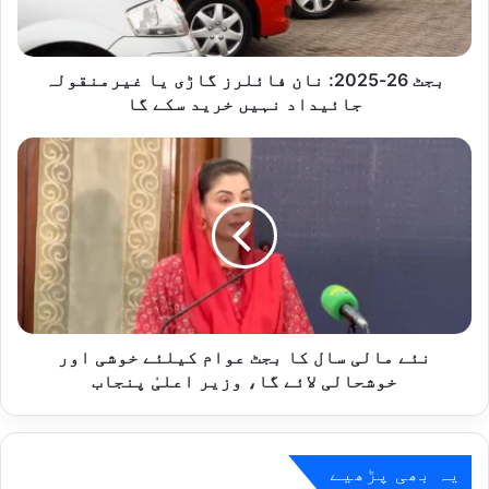
2
0
2
5
بجٹ 26-2025: نان فائلرز گاڑی یا غیرمنقولہ
:
جائیداد نہیں خرید سکے گا
ن
ا
ن
ن
ئ
ف
ے
ا
م
ئ
ا
ل
ل
ر
ی
ز
س
گ
ا
ا
ل
نئے مالی سال کا بجٹ عوام کیلئے خوشی اور
ڑ
ک
خوشحالی لائے گا، وزیر اعلیٰ پنجاب
ی
ا
ی
ب
ا
ج
غ
ٹ
یہ بھی پڑھیے