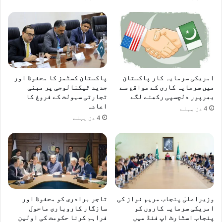
د
ی
س
ل
ک
ا
ے
ئ
گ
ے
ا
گ
ا
امریکی سرمایہ کار پاکستان
پاکستان کسٹمز کا محفوظ اور
،
میں سرمایہ کاری کے مواقع سے
جدید ٹیکنالوجی پر مبنی
و
بھرپور دلچسپی رکھنے لگے
تجارتی سہولت کے فروغ کا
ز
اعادہ
4 دن پہلے
ی
4 دن پہلے
ر
ا
ع
ل
یٰ
پ
ن
ج
وزیراعلیٰ پنجاب مریم نواز کی
تاجر برادری کو محفوظ اور
ا
امریکی سرمایہ کاروں کو
سازگار کاروباری ماحول
ب
پنجاب اسٹارٹ اپ فنڈ میں
فراہم کرنا حکومت کی اولین