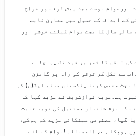
 اورعوام دوست بجٹ پیش کرنے پر خراج
ی کے اہداف کے حصول میں معاون ثابت
 مالی سال کا بجٹ عوام کیلئے خوشی اور
 کی ترقی کا ثمر ہر فرد تک پہنچانے
ب سے نکل کر ترقی کی راہ پر گامزن
 بجٹ مختص کرنا پاکستان مسلم لیگ(ن) کی
بوت ہے۔مریم نوازشریف نے مزید کہا کہ
ے کا عزم شاندار مستقبل کی نوید ثابت
یا گیا، مصنوعی مہنگائی مزید کم ہوگی،
ع ہوچکا ہے، الحمدللہ !عوام کے لئے