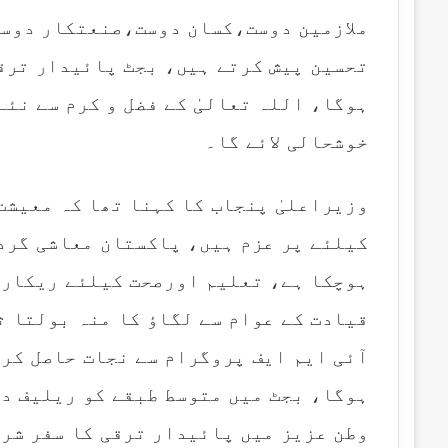
ملازمین دوست،کسان دوست،صنعتکار دوست
تحسین پیش کرتے ہیں، بجٹ پائیدار ترق
ہوگا، اللہ تعالیٰ کے فضل و کرم سے نئے
خوشحالی لائے گا۔
وزیراعلیٰ پنجاب کا کہنا تھا کہ معیشت
کیلئے پر عزم ہیں، پاکستان معاشی گردا
ہوچکا ہے، تعلیم اورصحت کیلئے ریکارڈ
قیادت کے عوام سے لگاؤ کا منہ بولتا ث
آئی ایم ایف پروگرام سے نجات حاصل کرن
ہوگا، بجٹ میں متوسط طبقے کو ریلیف د
وطن عزیز میں پائیدار ترقی کا سفر شرو