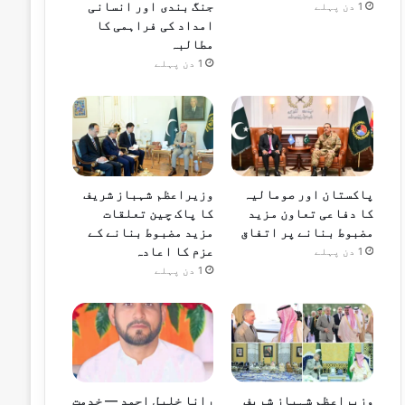
جنگ بندی اور انسانی
1 دن پہلے
امداد کی فراہمی کا
مطالبہ
1 دن پہلے
پاکستان اور صومالیہ
وزیراعظم شہباز شریف
کا دفاعی تعاون مزید
کا پاک چین تعلقات
مضبوط بنانے پر اتفاق
مزید مضبوط بنانے کے
عزم کا اعادہ
1 دن پہلے
1 دن پہلے
وزیراعظم شہباز شریف
رانا خلیل احمد — خدمت