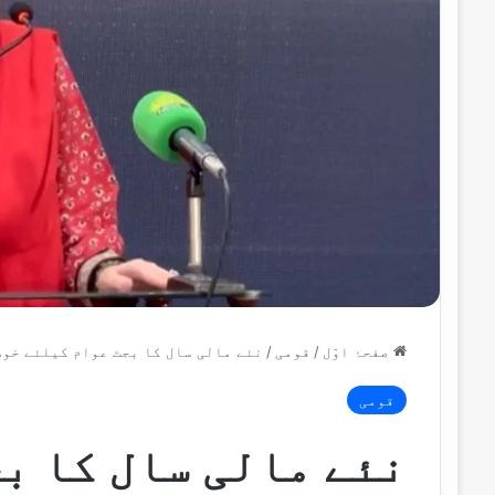
صفحۂ اوّل
/
قومی
/
نئے مالی سال کا بجٹ عوام کیلئے خوش
قومی
نئے مالی سال کا ب