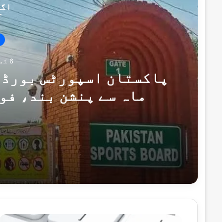
اگل
6 گھنٹے پہلے
پاکستان اسپورٹس بورڈ ک
ماہ سے پنشن بند، فو
6 گھنٹے پہلے
6 گھنٹے پہلے
ب