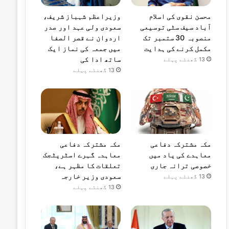
محسن نقوی کی اسلام
وزیراعظم شہباز شریف،
آباد سیف سٹی توسیعی
سعودی ولی عہد اور صدر
منصوبہ 30 ستمبر تک
اردوان نے قصر الصفا
مکمل کرنے کی ہدایت
میں جمعہ کی نماز ایک
ساتھ ادا کی
13 گھنٹے پہلے
13 گھنٹے پہلے
مکہ مشترکہ دفاعی
مکہ مشترکہ دفاعی
معاہدے کی یاد میں
معاہدہ گہرے اسٹریٹجک
خصوصی ترانہ جاری
تعلقات کا مظہر ہے،
سعودی وزیر خارجہ
13 گھنٹے پہلے
13 گھنٹے پہلے