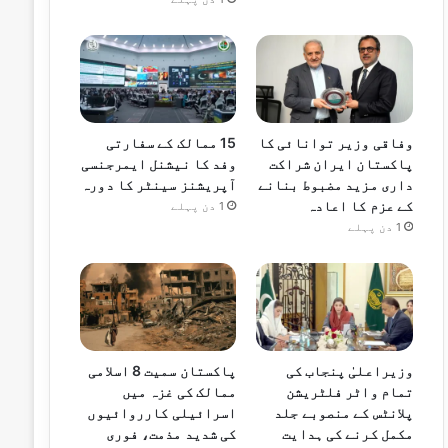
وفاقی وزیر توانائی کا
15 ممالک کے سفارتی
پاکستان ایران شراکت
وفد کا نیشنل ایمرجنسی
داری مزید مضبوط بنانے
آپریشنز سینٹر کا دورہ
کے عزم کا اعادہ
1 دن پہلے
1 دن پہلے
وزیراعلیٰ پنجاب کی
پاکستان سمیت 8 اسلامی
تمام واٹر فلٹریشن
ممالک کی غزہ میں
پلانٹس کے منصوبے جلد
اسرائیلی کارروائیوں
مکمل کرنے کی ہدایت
کی شدید مذمت، فوری