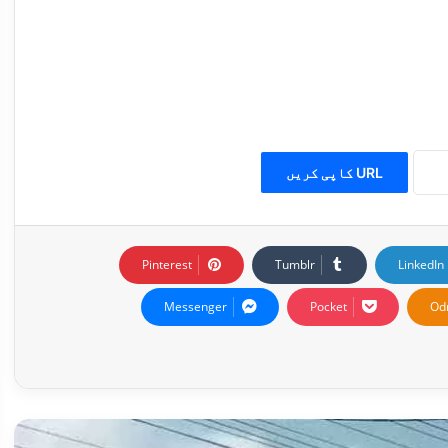
URL کاپی کریں
Pinterest
Tumblr
LinkedIn
Messenger
Pocket
Od