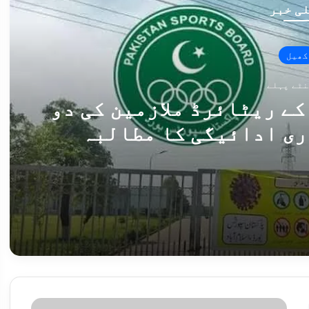
ی خبر
کھیل
ے ریٹائرڈ ملازمین کی دو
ری ادائیگی کا مطالبہ
پاکستان اسپورٹس بورڈ کے ریٹائرڈ ملازمین کی دو ماہ سے پنشن بند، فوری ادائیگی کا مطالبہ
283 سالہ پاکستانی برتن ساز خاندان کے وارث کو جنگ دے ژین میں تہذیب کے "روحانی بھائی” مل گئے
ب