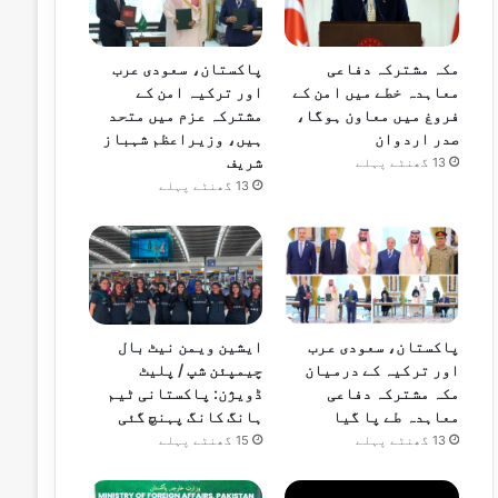
مکہ مشترکہ دفاعی
پاکستان، سعودی عرب
معاہدہ خطے میں امن کے
اور ترکیہ امن کے
فروغ میں معاون ہوگا،
مشترکہ عزم میں متحد
صدر اردوان
ہیں، وزیراعظم شہباز
شریف
13 گھنٹے پہلے
13 گھنٹے پہلے
پاکستان، سعودی عرب
ایشین ویمن نیٹ بال
اور ترکیہ کے درمیان
چیمپئن شپ / پلیٹ
مکہ مشترکہ دفاعی
ڈویژن: پاکستانی ٹیم
معاہدہ طے پا گیا
ہانگ کانگ پہنچ گئی
13 گھنٹے پہلے
15 گھنٹے پہلے