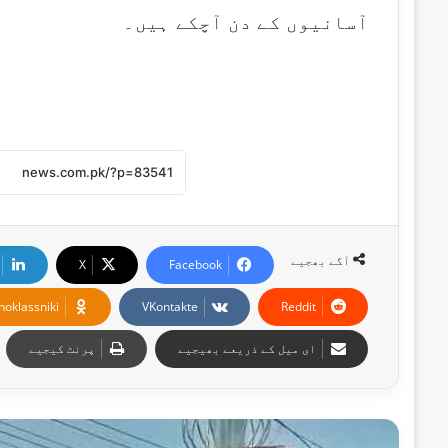
آسانیوں کے دن آچکے ہیں۔
آگے بھجیے
X
Facebook
noklassniki
VKontakte
Reddit
ای میل کے ذریعے بھیجیے
پرنٹ کیجیے