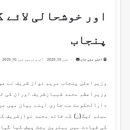
اور خوشحالی لائے گ
پنجاب
اختر علی خان
S
جون 10, 2025
آخری ترمیم جون 10, 2025
e
n
d
وزیراعلیٰ پنجاب مریم نواز شریف نے عو
a
وزیراعظم محمد شہبازشریف اوران کی ٹی
n
e
دارالحکومت سے جاری اپنے بیان میں مر
m
مسلم لیگ(ن) کے قائد محمد نوازشریف ک
a
i
کی قیادت میں بہترین بجٹ پیش کیا گیا 
l