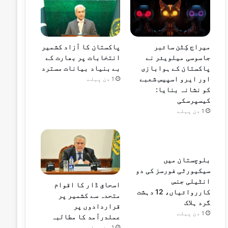
میراج کِٹن سائبر
پاکستان کا آزاد کشمیر
جاسوسی میلویئر نے
انتخابات پر بھارت کے
پاکستان کے ہوابازی
بے بنیاد بیانات مسترد
اور ایرو اسپیس شعبے
1 دن پہلے
کو نشانہ بنایا:
کیسپرسکی
1 دن پہلے
بلوچستان میں
سیکیورٹی فورسز کی دو
انٹیلی جنس
اسحاق ڈار کا اقوام
کارروائیاں، 12 دہشت
متحدہ سے کشمیر پر
گرد ہلاک
قراردادوں پر
1 دن پہلے
عملدرآمد کا مطالبہ
1 دن پہلے