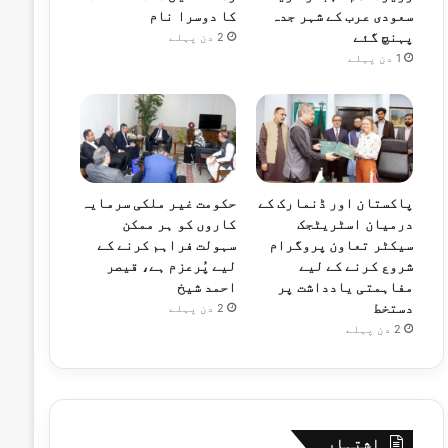
سعودی عرب کے شہر جدہ
کا دوسرا نام
پہنچ گئے
2 دن پہلے
1 دن پہلے
پاکستان اور ڈنمارک کے
حکومت غیر ملکی سرمایہ
درمیان اسٹریٹجک
کاروں کو ہر ممکن
سیکٹر تعاون پروگرام
سہولت فراہم کرنے کے
شروع کرنے کے لیے
لیے پُرعزم ہے، قیصر
مفاہمتی یادداشت پر
احمد شیخ
دستخط
2 دن پہلے
2 دن پہلے
اشتہار