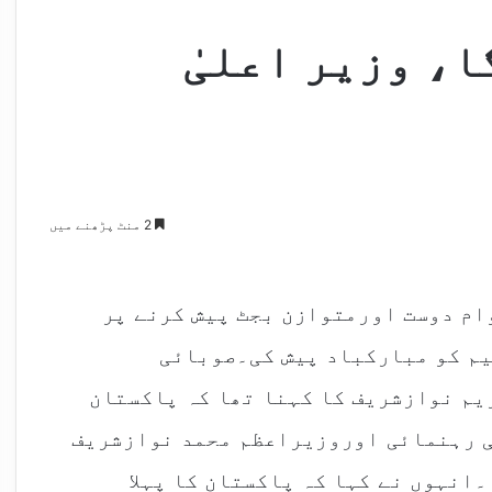
ا، وزیر اعلیٰ
2 منٹ پڑھنے میں
ام دوست اورمتوازن بجٹ پیش کرنے پر
م کو مبارکباد پیش کی۔صوبائی
یم نوازشریف کا کہنا تھا کہ پاکستان
ی رہنمائی اوروزیراعظم محمد نوازشریف
۔انہوں نے کہا کہ پاکستان کا پہلا