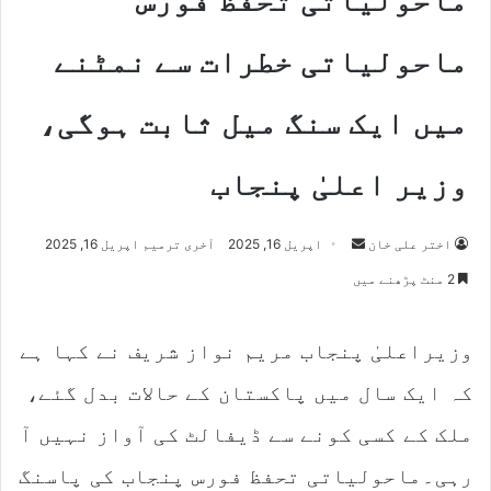
ماحولیاتی خطرات سے نمٹنے
میں ایک سنگ میل ثابت ہوگی،
وزیر اعلیٰ پنجاب
اختر علی خان
S
اپریل 16, 2025
آخری ترمیم اپریل 16, 2025
e
2 منٹ پڑھنے میں
n
d
وزیراعلیٰ پنجاب مریم نواز شریف نے کہا ہے
a
n
کہ ایک سال میں پاکستان کے حالات بدل گئے،
e
m
ملک کے کسی کونے سے ڈیفالٹ کی آواز نہیں آ
a
رہی۔ماحولیاتی تحفظ فورس پنجاب کی پاسنگ
i