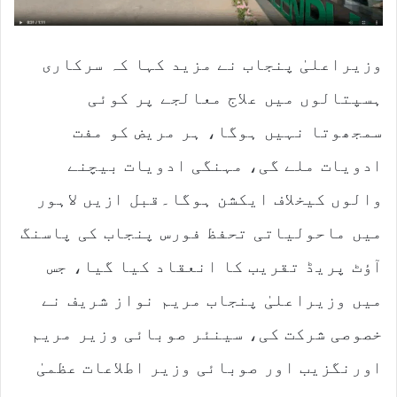
وزیراعلیٰ پنجاب نے مزید کہا کہ سرکاری
ہسپتالوں میں علاج معالجے پر کوئی
سمجھوتا نہیں ہوگا، ہر مریض کو مفت
ادویات ملے گی، مہنگی ادویات بیچنے
والوں کیخلاف ایکشن ہوگا۔قبل ازیں لاہور
میں ماحولیاتی تحفظ فورس پنجاب کی پاسنگ
آؤٹ پریڈ تقریب کا انعقاد کیا گیا، جس
میں وزیراعلیٰ پنجاب مریم نواز شریف نے
خصوصی شرکت کی، سینئر صوبائی وزیر مریم
اورنگزیب اور صوبائی وزیر اطلاعات عظمیٰ