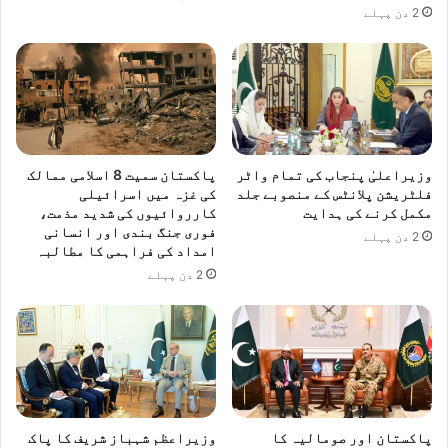
ا
ا
2 دن پہلے
د
ر
ہ
ی
م
ی
ں
ا
ض
ا
وزیراعلیٰ پنجاب کی تمام واٹر
پاکستان سمیت 8 اسلامی ممالک
ف
فلٹریشن پلانٹس کے منصوبے جلد
کی غزہ میں اسرائیلی
ہ
مکمل کرنے کی ہدایت
کارروائیوں کی شدید مذمت،
فوری جنگ بندی اور انسانی
2 دن پہلے
امداد کی فراہمی کا مطالبہ
2 دن پہلے
پاکستان اور صومالیہ کا
وزیراعظم شہباز شریف کا پاک