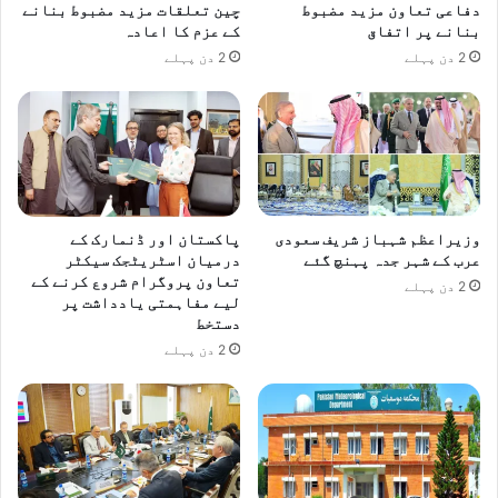
دفاعی تعاون مزید مضبوط
چین تعلقات مزید مضبوط بنانے
بنانے پر اتفاق
کے عزم کا اعادہ
2 دن پہلے
2 دن پہلے
وزیراعظم شہباز شریف سعودی
پاکستان اور ڈنمارک کے
عرب کے شہر جدہ پہنچ گئے
درمیان اسٹریٹجک سیکٹر
تعاون پروگرام شروع کرنے کے
2 دن پہلے
لیے مفاہمتی یادداشت پر
دستخط
2 دن پہلے