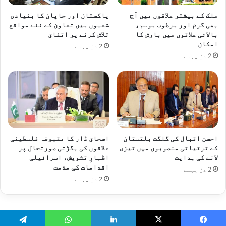
ملک کے بیشتر علاقوں میں آج
پاکستان اور جاپان کا بنیادی
بھی گرم اور مرطوب موسم،
شعبوں میں تعاون کے نئے مواقع
بالائی علاقوں میں بارش کا
تلاش کرنے پر اتفاق
امکان
2 دن پہلے
2 دن پہلے
احسن اقبال کی گلگت بلتستان
اسحاق ڈار کا مقبوضہ فلسطینی
کے ترقیاتی منصوبوں میں تیزی
علاقوں کی بگڑتی صورتحال پر
لانے کی ہدایت
اظہارِ تشویش، اسرائیلی
اقدامات کی مذمت
2 دن پہلے
2 دن پہلے