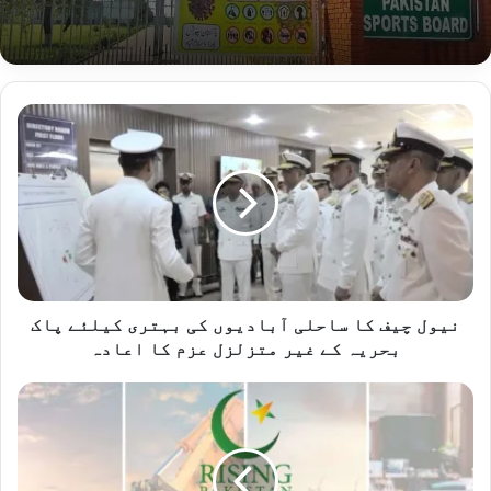
ن
ی
و
ل
چ
ی
ف
ک
ا
س
نیول چیف کا ساحلی آبادیوں کی بہتری کیلئے پاک
ا
بحریہ کے غیر متزلزل عزم کا اعادہ
ح
ل
ا
ی
ی
آ
س
ب
آ
ا
ئ