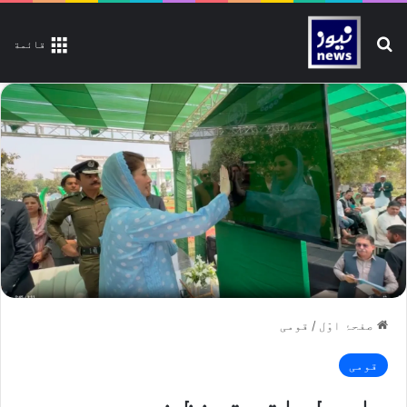
تلاش کیجیے
قائمة
صفحۂ اوّل
/
قومی
قومی
ماحولیاتی تحفظ فورس