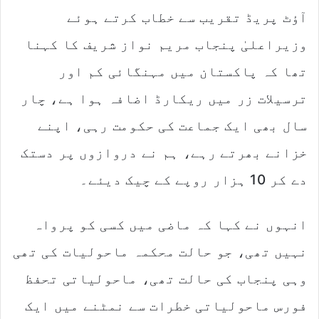
l
آؤٹ پریڈ تقریب سے خطاب کرتے ہوئے
وزیراعلیٰ پنجاب مریم نواز شریف کا کہنا
تھا کہ پاکستان میں مہنگائی کم اور
ترسیلات زر میں ریکارڈ اضافہ ہوا ہے، چار
سال بھی ایک جماعت کی حکومت رہی، اپنے
خزانے بھرتے رہے، ہم نے دروازوں پر دستک
دے کر 10 ہزار روپے کے چیک دیئے۔
انہوں نے کہا کہ ماضی میں کسی کو پرواہ
نہیں تھی، جو حالت محکمہ ماحولیات کی تھی
وہی پنجاب کی حالت تھی، ماحولیاتی تحفظ
فورس ماحولیاتی خطرات سے نمٹنے میں ایک