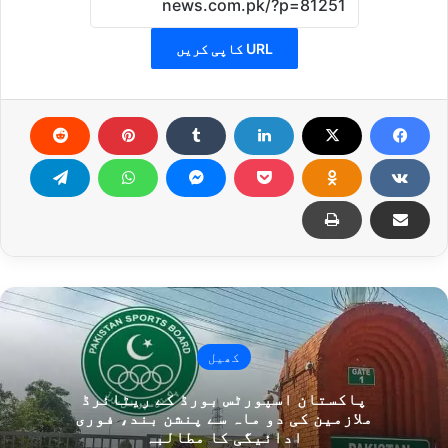
URL کاپی کریں
کھیل
پاکستان اسپورٹس بورڈ کے ریٹائرڈ
ملازمین کی دو ماہ سے پنشن بند، فوری
ادائیگی کا مطالبہ