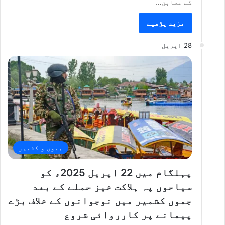
کے مطابق…
مزید پڑھیے
28 اپریل
جموں و کشمیر
پہلگام میں 22 اپریل 2025ء کو
سیاحوں پہ ہلاکت خیز حملے کے بعد
جموں کشمیر میں نوجوانوں کے خلاف بڑے
پیمانے پر کارروائی شروع