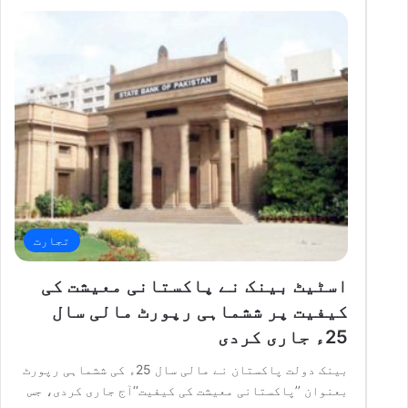
تجارت
اسٹیٹ بینک نے پاکستانی معیشت کی
کیفیت پر ششماہی رپورٹ مالی سال
25ء جاری کردی
بینک دولت پاکستان نے مالی سال 25ء کی ششماہی رپورٹ
بعنوان ’’پاکستانی معیشت کی کیفیت‘‘آج جاری کردی، جس