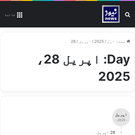
تلاش کیجیے
قائمة
صفحۂ اوّل
/
2025
/
اپریل
/
28
Day:
اپریل 28،
2025
اپریل
- 2025 -
28 اپریل