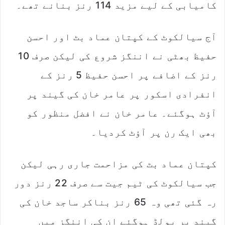
کامیابی کے لیے مزید 114 رنز بنانے تھے۔
آج سیالکوٹ کے کپتان عماد بٹ اور احسن
حفیظ بھٹی نے اننگز شروع کی لیکن صرف 10
رنز کے اضافے پر احسن حفیظ 5 رنز کے
انفرادی اسکور پر عامر خان کی گیند پر
آؤٹ ہوگئے۔ عامر خان نے افضل منظور کو
بھی ایک رن پر آؤٹ کردیا۔
کپتان عماد بٹ کی مزاحمت جاری رہی لیکن
جب سیالکوٹ کی ٹیم جیت سے صرف 22 رنز دور
رہ گئی تھی وہ 65 رنز بناکر ساجد خان کی
گیند پر بولڈ ہوگئے ان کی اننگز میں