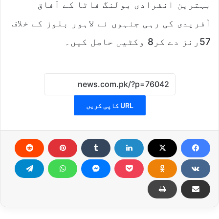
بہترین انفرادی بولنگ فاٹا کے آفاق
آفریدی کی رہی جنہوں نے لاہور بلوز کے خلاف
57رنز دے کر8 وکٹیں حاصل کیں۔
URL کاپی کریں