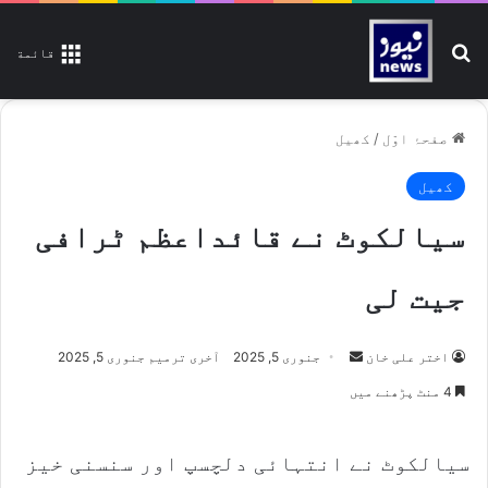
تلاش کیجیے
قائمة
صفحۂ اوّل
/
کھیل
کھیل
سیالکوٹ نے قائداعظم ٹرافی
جیت لی
اختر علی خان
S
جنوری 5, 2025
آخری ترمیم جنوری 5, 2025
e
4 منٹ پڑھنے میں
n
d
سیالکوٹ نے انتہائی دلچسپ اور سنسنی خیز
a
n