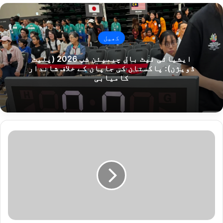
کھیل
ایشیائی نیٹ بال چیمپئن شپ 2026 (پلیٹ
ڈویژن): پاکستان کی جاپان کے خلاف شاندار
کامیابی
ت
ھ
ا
ن
ہ
ن
و
ر
پ