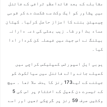
مقابلے کے بعد قائداعظم ٹرافی کے فائنل
e
m
میں پشاور کو ایک وکٹ سے شکست دے کر قومی
a
چیمپئن بننے کا اعزاز حاصل کرلیا۔ کپتان
i
l
عماد بٹ اور شاہ زیب بھٹی کی ذمہ دارانہ
بیٹنگ نے اس جیت میں فیصلہ کن کردار ادا
کیا۔
یوبی ایل اسپورٹس کمپلیکس کراچی میں
کھیلے جانے والے فائنل میں سیالکوٹ کو
جیتنے کے لیے173 رنز کا ہدف ملا تھا ۔ میچ
کے تیسرے دن کھیل کے اختتام پر اس کی 5
وکٹیں صرف 59 رنز پر گرچکی تھیں اور اسے