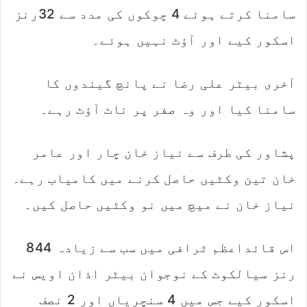
سامنا کرتے ہوئے 4 چوکوں کی مدد سے 32رنز
اسکور کیے اور آؤٹ نہیں ہوئے۔
آخری بیٹر علی رضا نے پانچ گیندوں کا
سامنا کیا اور وہ صفر پر ناٹ آؤٹ رہے۔
پشاور کی طرف سے نیاز خان چار اور عامر
خان تین وکٹیں حاصل کرنے میں کامیاب رہے۔
نیاز خان نے میچ میں نو وکٹیں حاصل کیں۔
اس قائداعظم ٹرافی میں سب سے زیادہ 844
رنز سیالکوٹ کے نوجوان بیٹر اذان اویس نے
اسکور کیے جس میں 4 سنچریاں اور 2 نصف