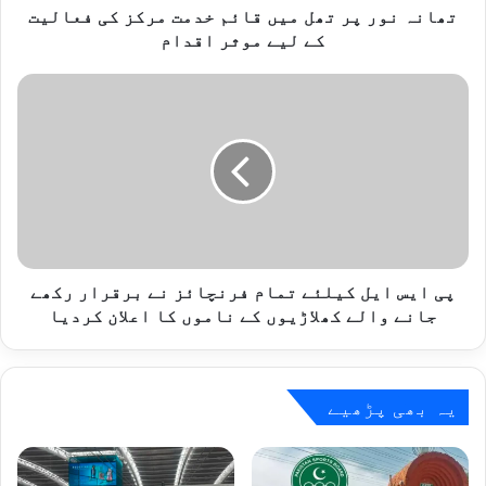
ر
تھانہ نور پر تھل میں قائم خدمت مرکز کی فعالیت
ت
کے لیے موثر اقدام
ھ
ل
پ
م
ی
ی
ا
ں
ی
ق
س
ا
ا
ئ
ی
م
ل
خ
ک
د
ی
پی ایس ایل کیلئے تمام فرنچائز نے برقرار رکھے
م
ل
جانے والے کھلاڑیوں کے ناموں کا اعلان کردیا
ت
ئ
م
ے
ر
ت
ک
م
یہ بھی پڑھیے
ز
ا
ک
م
ی
ف