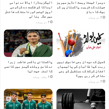
دوسرا ٹیسٹ: ویسٹ انڈیز سیریز
الیگزینڈرا ایالا نے نوامی
جیتنے کے قریب، پاکستان پر کم
اوساکا کو شکست دے کرڈی سی
بیک کا دباؤ
اوپن ٹینس ٹورنامنٹ کے فائنل
میں جگہ بنا لی
7 دن پہلے
7 دن پہلے
کھیل کے میدان بھی خاموش نہیں
پاکستانی باکسر فاطمہ زہرا
رہے، کیا طالبان کی پالیسیاں
نے کامن ویلتھ گیمز میں کانسی
افغان کرکٹ کے مستقبل کو بھی
کا تمغہ جیت لیا
متاثر کر رہی ہیں؟
1 ہفتہ پہلے
7 دن پہلے