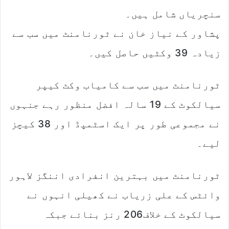
سنچریاں شامل ہیں۔
پشاور کے نیاز خان نے ٹورنامنٹ میں سب سے
زیادہ 39 وکٹیں حاصل کیں۔
ٹورنامنٹ میں سب سے کامیاب وکٹ کیپر
سیالکوٹ کے 19 سالہ افضل منظور رہے جنہوں
نے مجموعی طور پر ایک اسٹمپڈ اور 38 کیچز
لیے۔
ٹورنامنٹ میں بہترین انفرادی اننگز لاہور
وائٹس کے علی زریاب نے کھیلی انہوں نے
سیالکوٹ کے خلاف206 رنز بنائے جبکہ