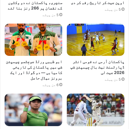
اوپن جیت کر تاریخ رقم کر دی
سنچری، پاکستان نے دو وکٹوں
ا
کے نقصان پر 266 رنز بنا لئے
5 دن پہلے
ع
5 دن پہلے
ل
ا
ن
ک
ر
د
ی
ا
پاکستان آرمی نے قومی انٹر
ابو ظہبی ورلڈ جوجِٹسو چیمپئن
ڈپارٹمنٹ نیٹ بال چیمپئن شپ
شپ میں پاکستان کی تاریخی
2026 جیت لی
کامیابی — دو گولڈ اور ایک
برونز میڈل حاصل
5 دن پہلے
6 دن پہلے