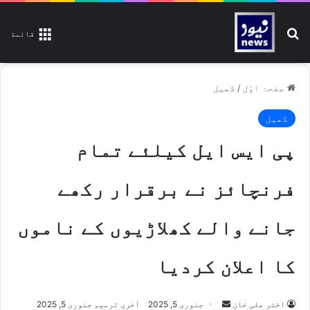
تلاش کیجیے
قائمة
صفحۂ اوّل
/
کھیل
کھیل
پی ایس ایل کیلئے تمام
فرنچائز نے برقرار رکھے
جانے والے کھلاڑیوں کے ناموں
کا اعلان کردیا
اختر علی خان
S
جنوری 5, 2025
آخری ترمیم جنوری 5, 2025