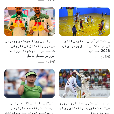
پاکستان آرمی نے قومی انٹر
ابو ظہبی ورلڈ جوجِٹسو چیمپئن
ڈپارٹمنٹ نیٹ بال چیمپئن شپ
شپ میں پاکستان کی تاریخی
2026 جیت لی
کامیابی — دو گولڈ اور ایک
برونز میڈل حاصل
5 دن پہلے
6 دن پہلے
دوسرا ٹیسٹ: ویسٹ انڈیز سیریز
الیگزینڈرا ایالا نے نوامی
جیتنے کے قریب، پاکستان پر کم
اوساکا کو شکست دے کرڈی سی
بیک کا دباؤ
اوپن ٹینس ٹورنامنٹ کے فائنل