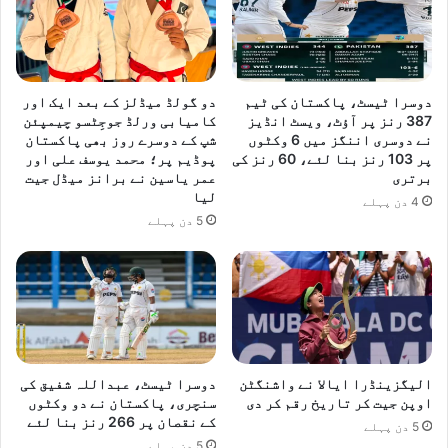
ک
ر
ل
ی
دوسرا ٹیسٹ، پاکستان کی ٹیم
دو گولڈ میڈلز کے بعد ایک اور
387 رنز پر آؤٹ، ویسٹ انڈیز
کامیابی ورلڈ جوجِٹسو چیمپئن
نے دوسری اننگز میں 6 وکٹوں
شپ کے دوسرے روز بھی پاکستان
پر 103 رنز بنا لئے، 60 رنز کی
پوڈیم پر؛ محمد یوسف علی اور
برتری
عمر یاسین نے برانز میڈل جیت
لیا
4 دن پہلے
5 دن پہلے
الیگزینڈرا ایالا نے واشنگٹن
دوسرا ٹیسٹ، عبداللہ شفیق کی
اوپن جیت کر تاریخ رقم کر دی
سنچری، پاکستان نے دو وکٹوں
کے نقصان پر 266 رنز بنا لئے
5 دن پہلے
5 دن پہلے