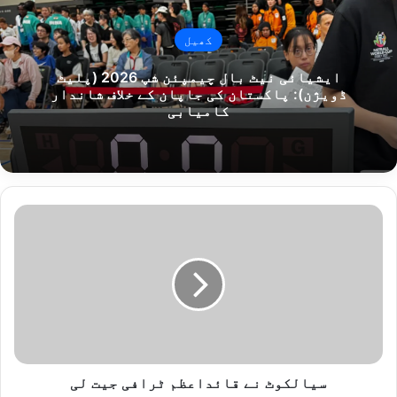
کھیل
ایشیائی نیٹ بال چیمپئن شپ 2026 (پلیٹ
ڈویژن): پاکستان کی جاپان کے خلاف شاندار
کامیابی
س
ی
ا
ل
ک
و
ٹ
ن
ے
ق
سیالکوٹ نے قائداعظم ٹرافی جیت لی