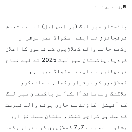
e
پڑھنے میں ۱ منٹ
n
d
پاکستان سپر لیگ (پی ایس ایل) کے لیے تمام
a
n
فرنچائزز نے اپنے اسکواڈ میں برقرار
e
m
رکھے جانے والے کھلاڑیوں کے ناموں کا اعلان
a
کردیا۔پاکستان سپر لیگ 2025 کے لیے تمام
i
l
فرنچائزز نے اپنے اسکواڈ میں اہم
کھلاڑیوں کو برقرار رکھا ہے۔مائیکرو
بلاگنگ ویب سائٹ ’ایکس‘ پر پاکستان سپر لیگ
کے آفیشل اکاؤنٹ سے جاری ہونے والے فہرست
کے مطابق کراچی کنگز، ملتان سلطانز اور
پشاور زلمی نے 7،7 کھلاڑیوں کو بقرار رکھا