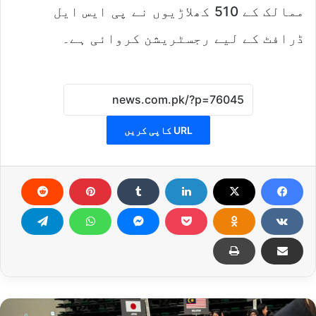
ممالک کے 510 کھلاڑیوں نے پی ایس ایل
ڈرافٹ کے لیے رجسٹریشن کروائی ہے۔
URL کاپی کریں