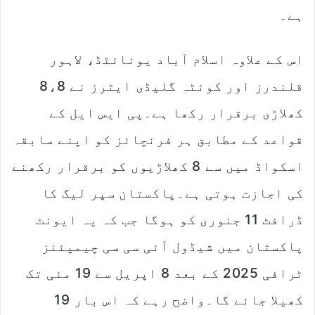
ہے۔
اس کے علاوہ اسلام آباد یونائٹڈ، لاہور
قلندرز اور کوئٹہ گلیڈی ایٹرز نے 8،8
کھلاڑی برقرار رکھا ہے۔پی ایس ایل کے
قواعد کے مطابق ہر فرنچائز کو اپنے سابقہ
اسکواڈ میں سے 8 کھلاڑیوں کو برقرار رکھنے
کی اجازت ہوتی ہے۔پاکستان سپر لیگ کا
ڈرافٹ 11 جنوری کو ہوگا جب کہ یہ ایونٹ
پاکستان میں شیڈول آئی سی سی چیمپئنز
ٹرافی 2025 کے بعد 8 اپریل سے 19 مئی تک
کھیلا جائے گا۔واضح رہے کہ اس بار 19