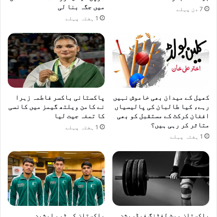
میں جگہ بنا لی
7 دن پہلے
1 ہفتہ پہلے
کھیل کے میدان بھی خاموش نہیں
پاکستانی باکسر فاطمہ زہرا
رہے، کیا طالبان کی پالیسیاں
نے کامن ویلتھ گیمز میں کانسی
افغان کرکٹ کے مستقبل کو بھی
کا تمغہ جیت لیا
متاثر کر رہی ہیں؟
1 ہفتہ پہلے
1 ہفتہ پہلے
پاکستان ویٹ لفٹنگ فیڈریشن
پاکستان کی ٹیم ایشین