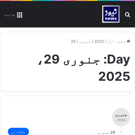
تلاش کیجیے
قائمة
صفحۂ اوّل
/
2025
/
جنوری
/
29
Day:
جنوری 29،
2025
جنوری
- 2025 -
علاقائی
29 جنوری