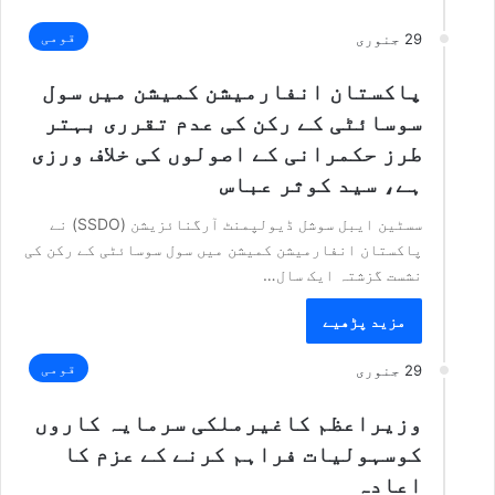
قومی
29 جنوری
پاکستان انفارمیشن کمیشن میں سول
سوسائٹی کے رکن کی عدم تقرری بہتر
طرز حکمرانی کے اصولوں کی خلاف ورزی
ہے، سید کوثر عباس
سسٹین ایبل سوشل ڈیولپمنٹ آرگنائزیشن (SSDO) نے
پاکستان انفارمیشن کمیشن میں سول سوسائٹی کے رکن کی
نشست گزشتہ ایک سال…
مزید پڑھیے
قومی
29 جنوری
وزیراعظم کاغیرملکی سرمایہ کاروں
کوسہولیات فراہم کرنے کے عزم کا
اعادہ