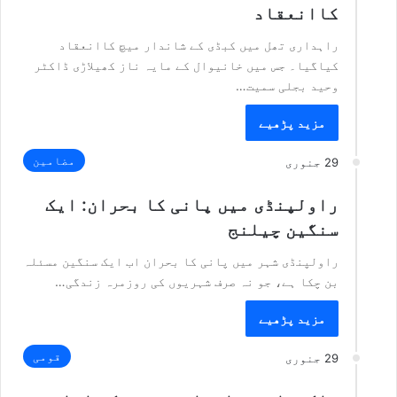
کاانعقاد
راہداری تھل میں کبڈی کے شاندار میچ کاانعقاد
کیاگیا۔ جس میں خانیوال کے مایہ ناز کھیلاڑی ڈاکٹر
وحید بجلی سمیت…
مزید پڑھیے
مضامین
29 جنوری
راولپنڈی میں پانی کا بحران: ایک
سنگین چیلنج
راولپنڈی شہر میں پانی کا بحران اب ایک سنگین مسئلہ
بن چکا ہے، جو نہ صرف شہریوں کی روزمرہ زندگی…
مزید پڑھیے
قومی
29 جنوری