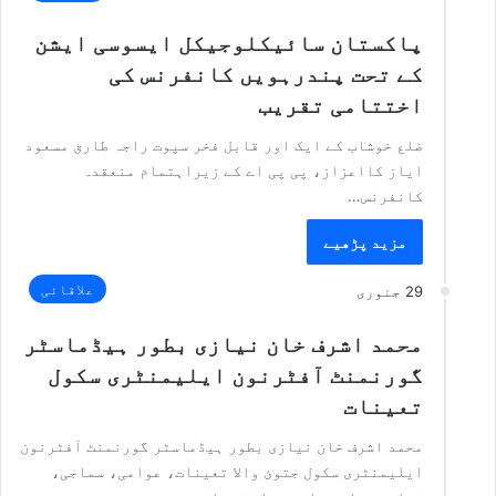
پاکستان سائیکلوجیکل ایسوسی ایشن
کے تحت پندرہویں کانفرنس کی
اختتامی تقریب
ضلع خوشاب کے ایک اور قابل فخر سپوت راجہ طارق مسعود
ایاز کااعزاز، پی پی اے کے زیراہتمام منعقدہ
کانفرنس…
مزید پڑھیے
علاقائی
29 جنوری
محمد اشرف خان نیازی بطور ہیڈماسٹر
گورنمنٹ آفٹرنون ایلیمنٹری سکول
تعینات
محمد اشرف خان نیازی بطور ہیڈماسٹر گورنمنٹ آفٹرنون
ایلیمنٹری سکول جتوئ والا تعینات، عوامی، سماجی،