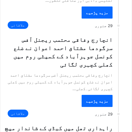
تعلیمی ،ادبی اور صحافتی حلقوں…
مزید پڑھیے
علاقائی
29 جنوری
انچارج وفاقی محتسب ریجنل آفس
سرگودھا مشتاق احمد اعوان نے ضلع
کونسل جوہرآباد کے کمیٹی روم میں
کھلی کچہری لگائی
انچارج وفاقی محتسب ریجنل آفس سرگودھا مشتاق احمد
اعوان نے ضلع کونسل جوہرآباد کے کمیٹی روم میں کھلی
کچہری لگائی۔کھلی…
مزید پڑھیے
علاقائی
29 جنوری
راہداری تھل میں کبڈی کے شاندار میچ