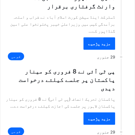
وارنٹ گرفتاری برقرار
ڈسٹرکٹ اینڈ سیشن کورٹ اسلام آباد نے شراب و اسلحہ
برآمدگی کیس میں وزیراعلیٰ خیبر پختونخوا علی امین
گنڈاپور کے…
مزید پڑھیے
قومی
29 جنوری
پی ٹی آئی نے 8 فروری کو مینار
پاکستان پر جلسے کیلئے درخواست
دیدی
پاکستان تحریک انصاف (پی ٹی آئی) نے 8 فروری کو مینار
پاکستان لاہور پر جلسے کی اجازت کیلئے درخواست دے…
مزید پڑھیے
قومی
29 جنوری