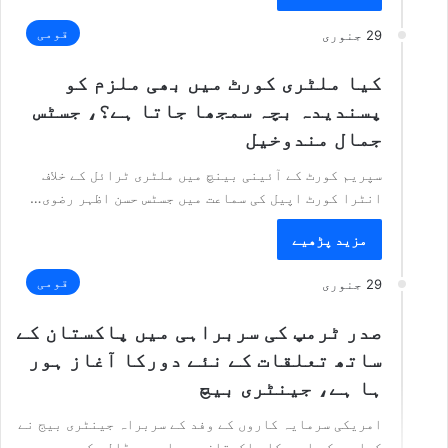
قومی
29 جنوری
کیا ملٹری کورٹ میں بھی ملزم کو
پسندیدہ بچہ سمجھا جاتا ہے؟، جسٹس
جمال مندوخیل
سپریم کورٹ کے آئینی بینچ میں ملٹری ٹرائل کے خلاف
انٹرا کورٹ اپیل کی سماعت میں جسٹس حسن اظہر رضوی…
مزید پڑھیے
قومی
29 جنوری
صدر ٹرمپ کی سربراہی میں پاکستان کے
ساتھ تعلقات کے نئے دورکا آغاز ہور
ہا ہے، جینٹری بیچ
امریکی سرمایہ کاروں کے وفد کے سربراہ جینٹری بیج نے
کہا ہے کہ امریکا پاکستان میں اربوں ڈالر کی