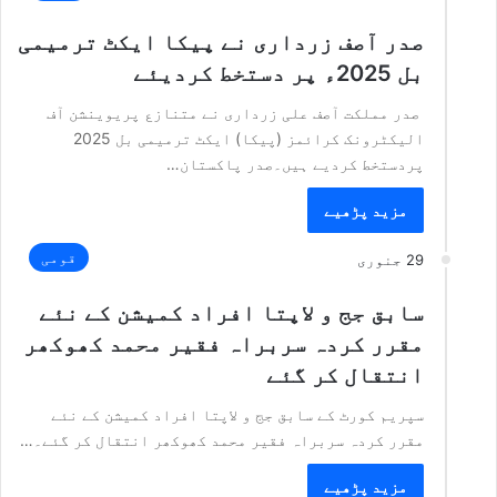
صدر آصف زرداری نے پیکا ایکٹ ترمیمی
بل 2025ء پر دستخط کردیئے
صدر مملکت آصف علی زرداری نے متنازع پریوینشن آف
الیکٹرونک کرائمز (پیکا) ایکٹ ترمیمی بل 2025
پردستخط کردیے ہیں۔صدر پاکستان…
مزید پڑھیے
قومی
29 جنوری
سابق جج و لاپتا افراد کمیشن کے نئے
مقرر کردہ سربراہ فقیر محمد کھوکھر
انتقال کر گئے
سپریم کورٹ کے سابق جج و لاپتا افراد کمیشن کے نئے
مقرر کردہ سربراہ فقیر محمد کھوکھر انتقال کر گئے۔…
مزید پڑھیے