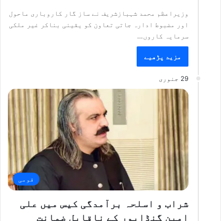
وزیراعظم محمد شہبازشریف نے ساز گار کاروباری ماحول
اور مضبوط ادارہ جاتی تعاون کو یقینی بناکر غیر ملکی
سرمایہ کاروں…
مزید پڑھیے
29 جنوری
قومی
شراب و اسلحہ برآمدگی کیس میں علی
امین گنڈاپور کے ناقابل ضمانت