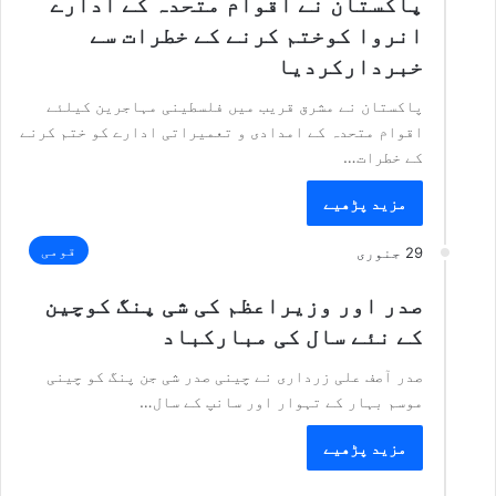
پاکستان نے اقوام متحدہ کے ادارے
انروا کوختم کرنے کے خطرات سے
خبردارکردیا
پاکستان نے مشرق قریب میں فلسطینی مہاجرین کیلئے
اقوام متحدہ کے امدادی و تعمیراتی ادارے کو ختم کرنے
کے خطرات…
مزید پڑھیے
قومی
29 جنوری
صدر اور وزیراعظم کی شی پنگ کوچین
کے نئے سال کی مبارکباد
صدر آصف علی زرداری نے چینی صدر شی جن پنگ کو چینی
موسم بہار کے تہوار اور سانپ کے سال…
مزید پڑھیے