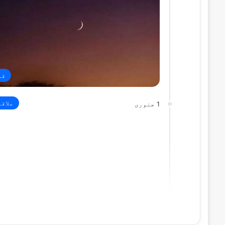
قو
علاق
1 جنوری