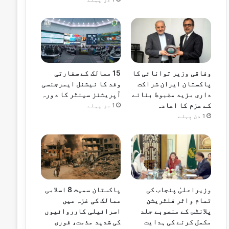
وفاقی وزیر توانائی کا
15 ممالک کے سفارتی
پاکستان ایران شراکت
وفد کا نیشنل ایمرجنسی
داری مزید مضبوط بنانے
آپریشنز سینٹر کا دورہ
کے عزم کا اعادہ
1 دن پہلے
1 دن پہلے
وزیراعلیٰ پنجاب کی
پاکستان سمیت 8 اسلامی
تمام واٹر فلٹریشن
ممالک کی غزہ میں
پلانٹس کے منصوبے جلد
اسرائیلی کارروائیوں
مکمل کرنے کی ہدایت
کی شدید مذمت، فوری