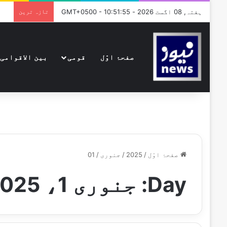
ہفتہ, 08 اگست 2026 - GMT+0500 - 10:51:55
تازہ ترین
صفحۂ اوّل
قومی
بین الاقوامی
صفحۂ اوّل
/
2025
/
جنوری
/
01
Day:
جنوری 1، 2025