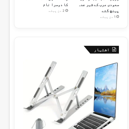
سعودی عرب کے شہر جدہ
کا دوسرا نام
پہنچ گئے
2 دن پہلے
1 دن پہلے
اشتہار