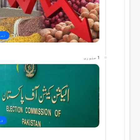
تجا
1 جنوری
قو