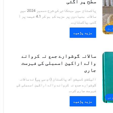
سطح پر آگئی
پاکستان میں مہنگائی کی شرح دسمبر 2024 میں
سالانہ بنیادوں پر مزید کم ہو کر 4.1 فیصد پر آ
گئی۔پاکستان…
رت
مزید پڑھیے
سالانہ گوشوارے جمع نہ کروانے
والے اراکین اسمبلی کی فہرست
جاری
الیکشن کمیشن آف پاکستان (ای سی پی) نے سالانہ
گوشوارے جمع نہ کروانے والے اراکین اسمبلی کی
فہرست جاری کر…
می
مزید پڑھیے