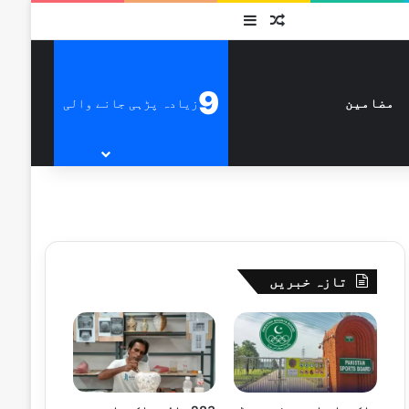
متفرق
Sidebar
9
زیادہ پڑہی جانے والی
مضامین
تازہ خبریں