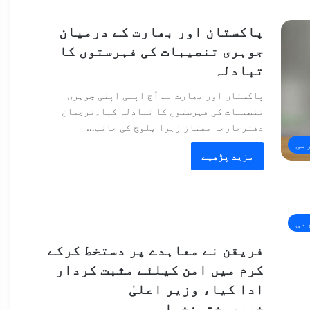
پاکستان اور بھارت کے درمیان
جوہری تنصیبات کی فہرستوں کا
تبادلہ
پاکستان اور بھارت نے آج اپنی اپنی جوہری
تنصیبات کی فہرستوں کا تبادلہ کیا۔ترجمان
دفترخارجہ ممتاز زہرا بلوچ کی جانب…
می
مزید پڑھیے
می
فریقن نے معاہدے پر دستخط کرکے
کرم میں امن کیلئے مثبت کردار
ادا کیا، وزیر اعلیٰ
خیبرپختونخوا