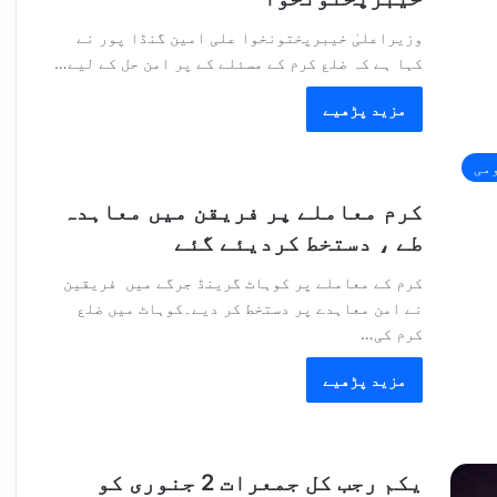
وزیراعلیٰ خیبرپختونخوا علی امین گنڈا پور نے
کہا ہے کہ ضلع کرم کے مسئلے کے پر امن حل کے لیے…
مزید پڑھیے
می
کرم معاملے پر فریقن میں معاہدہ
طے ، دستخط کردیئے گئے
کرم کے معاملے پر کوہاٹ گرینڈ جرگے میں فریقین
نے امن معاہدے پر دستخط کر دیے۔کوہاٹ میں ضلع
کرم کی…
مزید پڑھیے
یکم رجب کل جمعرات 2 جنوری کو