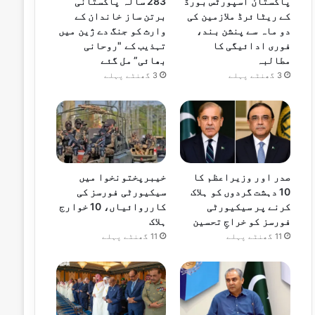
پاکستان اسپورٹس بورڈ
283 سالہ پاکستانی
کے ریٹائرڈ ملازمین کی
برتن ساز خاندان کے
دو ماہ سے پنشن بند،
وارث کو جنگ دے ژین میں
فوری ادائیگی کا
تہذیب کے "روحانی
مطالبہ
بھائی” مل گئے
3 گھنٹے پہلے
3 گھنٹے پہلے
صدر اور وزیراعظم کا
خیبرپختونخوا میں
10 دہشت گردوں کو ہلاک
سیکیورٹی فورسز کی
کرنے پر سیکیورٹی
کارروائیاں، 10 خوارج
فورسز کو خراجِ تحسین
ہلاک
11 گھنٹے پہلے
11 گھنٹے پہلے