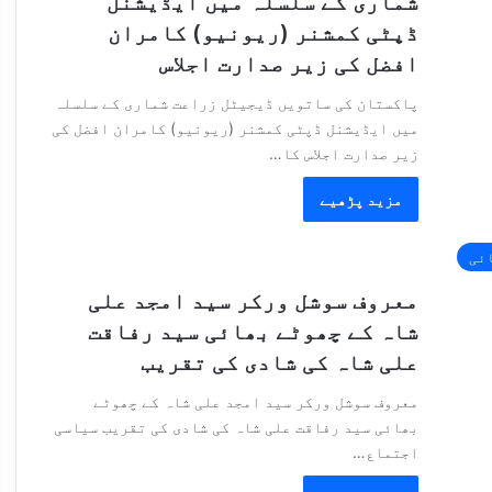
شماری کے سلسلہ میں ایڈیشنل
ڈپٹی کمشنر (ریونیو) کامران
افضل کی زیر صدارت اجلاس
پاکستان کی ساتویں ڈیجیٹل زراعت شماری کے سلسلہ
میں ایڈیشنل ڈپٹی کمشنر (ریونیو) کامران افضل کی
زیر صدارت اجلاس کا…
مزید پڑھیے
ائی
معروف سوشل ورکر سید امجد علی
شاہ کے چھوٹے بھائی سید رفاقت
علی شاہ کی شادی کی تقریب
معروف سوشل ورکر سید امجد علی شاہ کے چھوٹے
بھائی سید رفاقت علی شاہ کی شادی کی تقریب سیاسی
اجتماع…