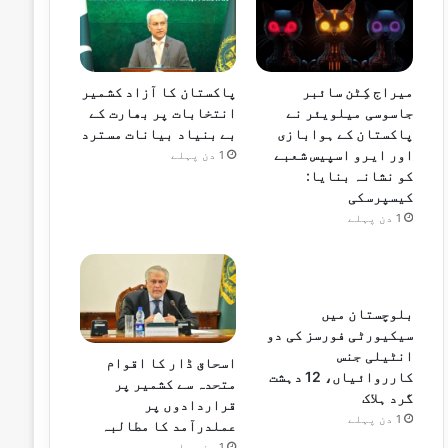
میراج کِٹن سائبر
پاکستان کا آزاد کشمیر
جاسوسی میلویئر نے
انتخابات پر بھارت کے
پاکستان کے ہوابازی
بے بنیاد بیانات مسترد
اور ایرو اسپیس شعبے
1 دن پہلے
کو نشانہ بنایا:
کیسپرسکی
1 دن پہلے
بلوچستان میں
سیکیورٹی فورسز کی دو
انٹیلی جنس
اسحاق ڈار کا اقوام
کارروائیاں، 12 دہشت
متحدہ سے کشمیر پر
گرد ہلاک
قراردادوں پر
1 دن پہلے
عملدرآمد کا مطالبہ
1 دن پہلے