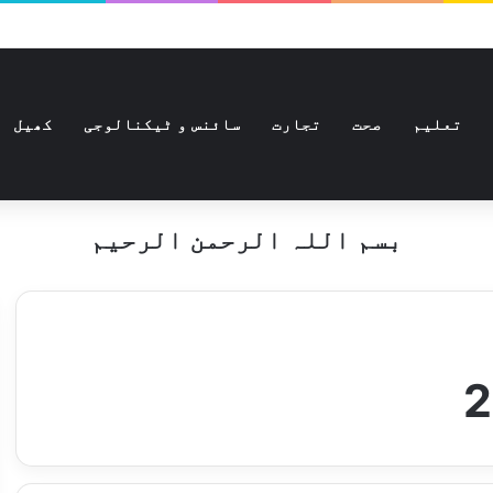
تعلیم
صحت
تجارت
سائنس و ٹیکنالوجی
کھیل
بسم اللہ الرحمن الرحیم