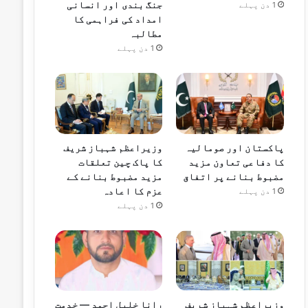
جنگ بندی اور انسانی
1 دن پہلے
امداد کی فراہمی کا
مطالبہ
1 دن پہلے
پاکستان اور صومالیہ
وزیراعظم شہباز شریف
کا دفاعی تعاون مزید
کا پاک چین تعلقات
مضبوط بنانے پر اتفاق
مزید مضبوط بنانے کے
عزم کا اعادہ
1 دن پہلے
1 دن پہلے
وزیراعظم شہباز شریف
رانا خلیل احمد — خدمت