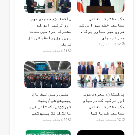
مکہ مشترکہ دفاعی
پاکستان، سعودی عرب
معاہدہ خطے میں امن کے
اور ترکیہ امن کے
فروغ میں معاون ہوگا،
مشترکہ عزم میں متحد
صدر اردوان
ہیں، وزیراعظم شہباز
شریف
12 گھنٹے پہلے
12 گھنٹے پہلے
پاکستان، سعودی عرب
ایشین ویمن نیٹ بال
اور ترکیہ کے درمیان
چیمپئن شپ / پلیٹ
مکہ مشترکہ دفاعی
ڈویژن: پاکستانی ٹیم
معاہدہ طے پا گیا
ہانگ کانگ پہنچ گئی
12 گھنٹے پہلے
14 گھنٹے پہلے