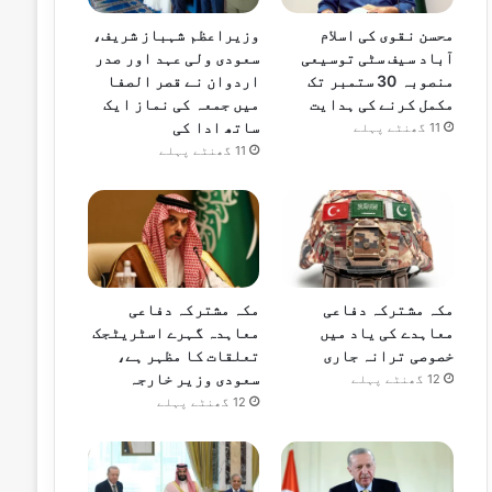
محسن نقوی کی اسلام
وزیراعظم شہباز شریف،
آباد سیف سٹی توسیعی
سعودی ولی عہد اور صدر
منصوبہ 30 ستمبر تک
اردوان نے قصر الصفا
مکمل کرنے کی ہدایت
میں جمعہ کی نماز ایک
ساتھ ادا کی
11 گھنٹے پہلے
11 گھنٹے پہلے
مکہ مشترکہ دفاعی
مکہ مشترکہ دفاعی
معاہدے کی یاد میں
معاہدہ گہرے اسٹریٹجک
خصوصی ترانہ جاری
تعلقات کا مظہر ہے،
سعودی وزیر خارجہ
12 گھنٹے پہلے
12 گھنٹے پہلے