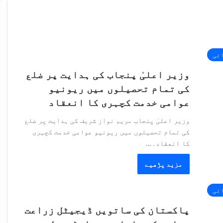
ائی
وزیر اعلیٰ پنجاب کی ہدایت پر ضلع
کی تمام تحصیلوں میں ریونیو
عوامی خدمت کچہری کا انعقاد
وزیر اعلیٰ پنجاب مریم نواز شریف کی ہدایت پر ضلع
کی تمام تحصیلوں میں ریونیو عوامی خدمت کچہری
کا انعقاد۔…
مزید پڑھیے
ائی
پاکستان کی ساتویں ڈیجیٹل زراعت