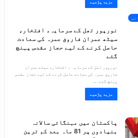
مزید پڑھیے
ائی
نورپور تھل کے سرمایہء افتخار،
سیٹھ عمران فاروق عمرہ کی سعادت
حاصل کرنے کے لیے حجاز مقدس پہنچ
گئے
نورپور تھل کے سرمایہ ء افتخار، سیٹھ عمران
فاروق عمرہ کی سعادت حاصل کرنے کے لیے حجاز مقدس
پہنچ گئے۔…
مزید پڑھیے
پاکستان میں مہنگائی سالانہ
بنیادوں پر 81 ماہ بعد کم ترین