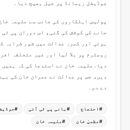
جوڈیشل ریمانڈ پر جیل بھیج دیا۔
پولیس اہلکاروں کی جانب سے علیمہ خان 
جانے کی کوشش کی گئی، اس دوران پی ٹی آ
ہوئی اور کمرہ عدالت میں شور شرابہ کی
روسٹرم پر بلا لیا اور غیر متعلقہ افر
دیا۔علیمہ خان نے استدعا کی کہ ہمیں 
دیں، جس پر عدالت نے عمران خان کی بہن
دے دی۔
احتجاج
بانی پی ٹی آئی
جوڈیش
عظمیٰ خان
علیمہ خان