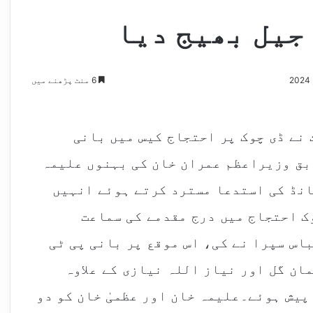
جیل بھیج دیا
6 منٹ پڑھنے میں
 نے ڈی چوک پر احتجاج کیس میں بانی
ابق وزیراعظم عمران خان کی بہنوں علیمہ
انڈ کی استدعا مسترد کرتے ہوئے انہیں
ک احتجاج میں درج مقدمے کی سماعت
اس سپرا نے کی، اس موقع پر بانی پی ٹی
ان گل اور نیاز اللہ نیازی کے علاوہ
یش ہوئے۔علیمہ خان اور عظمیٰ خان کو دو