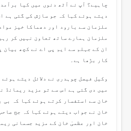
چاہیے؟ آپ نے آٹھ دنوں میں کیا برآمد
دیتے ہوئے کہا کہ جو سازش کی گئی ہے ا
ملزمان سے بارود اور دھماکا خیز مواد
ملزمان ہمارے ساتھ تعاون نہیں کر رہی
ان کے جہلم سے ایم پی اے نے کچھ بیان پ
کار بڑھا ہے۔
وکیل فیصل چوہدری نے دلائل دیتے ہوئے 
میں دی گئی ہے اس سے تو مزید ریمانڈ ن
خان سے استفسار کرتے ہوئے کہا کہ بی ب
خان نے جواب دیتے ہوئے کہا کہ جج صاح
خان اور عظمیٰ خان کے مزید جسمانی ریم