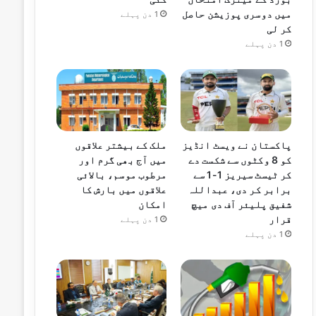
میں دوسری پوزیشن حاصل
1 دن پہلے
کر لی
1 دن پہلے
پاکستان نے ویسٹ انڈیز
ملک کے بیشتر علاقوں
کو 8 وکٹوں سے شکست دے
میں آج بھی گرم اور
کر ٹیسٹ سیریز 1-1 سے
مرطوب موسم، بالائی
برابر کر دی، عبداللہ
علاقوں میں بارش کا
شفیق پلیئر آف دی میچ
امکان
قرار
1 دن پہلے
1 دن پہلے