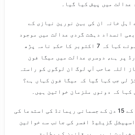
 عدالت میں پیش کیا گیا۔
 اہل خانہ ان کی بہن نورین نیازی کے
بھی انسداد دہشت گردی عدالت میں موجود
تھیں۔نیاز اللہ نیازی نے دلائل دیتے ہوئے کہا کہ 7 اکتوبر کا حکم نامہ پڑھ
ڈ پر ہے، دوسری عدالت میں میگا فون
ز اللہ صاحب آپ لوگ ان لوگوں کو راستہ
ڑ لی جب کہا گیا کہ میگا فون کہاں ہے؟
 کہا کہ دونوں ملزمان خواتین ہیں۔
پراسیکیوٹر کی جانب سے دونوں ملزمان کے 15 دن کے جسمانی ریمانڈ کی استدعا کی
اسپیشل گزیٹیڈ افسر کی جانب سے خواتین
رخواست نہیں ہے، قانون کے مطابق