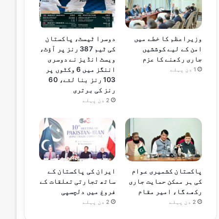
وزیراعظم کا خطے میں
دوسرا ٹیسٹ، پاکستان
امن کے لیے کوششیں
کی ٹیم 387 رنز پر آؤٹ،
جاری رکھنے کا عزم
ویسٹ انڈیز نے دوسری
اننگز میں 6 وکٹوں پر
1 دن پہلے
103 رنز بنا لئے، 60
رنز کی برتری
2 دن پہلے
پاکستان کشمیری عوام
ایران کی پاکستان کے
کی ہر ممکن حمایت جاری
ساتھ تجارتی تعلقات کے
رکھے گا، امیر مقام
فروغ میں دلچسپی
2 دن پہلے
2 دن پہلے