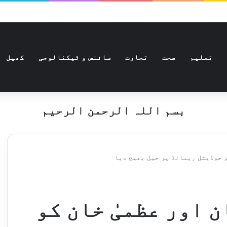
تعلیم
صحت
تجارت
سائنس و ٹیکنالوجی
کھیل
بسم اللہ الرحمن الرحیم
و جوڈیشل ریمانڈ پر جیل بھیج دیا
 اور عظمیٰ خان کو