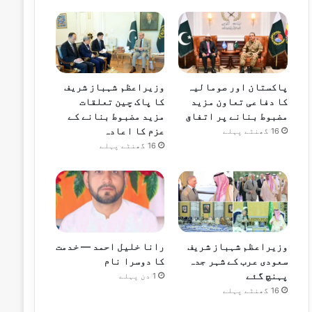
پاکستان اور صومالیہ
وزیراعظم شہباز شریف
کا دفاعی تعاون مزید
کا پاک چین تعلقات
مضبوط بنانے پر اتفاق
مزید مضبوط بنانے کے
عزم کا اعادہ
16 گھنٹے پہلے
16 گھنٹے پہلے
وزیراعظم شہباز شریف
رانا خلیل احمد — خدمت
سعودی عرب کے شہر جدہ
کا دوسرا نام
پہنچ گئے
1 دن پہلے
16 گھنٹے پہلے