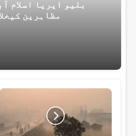
بلیو ایریا اسلام آ
مظاہرین کیخلا
نومبر 27, 2024
بلیو ایریا اسلام آباد میں جاری احتجاج، 
نومبر 19, 2024
بانی پی ٹی آئی نے مذاکرات کیلئے اسٹیبل
د
ن
ی
ا
ک
اکتوبر 31, 2024
ے
آ