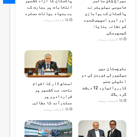
میراج کِٹن سائبر
پاکستان کا آزاد کشمیر
جاسوسی میلویئر نے
انتخابات پر بھارت کے
پاکستان کے ہوابازی
بے بنیاد بیانات مسترد
اور ایرو اسپیس شعبے
16 گھنٹے پہلے
کو نشانہ بنایا:
کیسپرسکی
10 گھنٹے پہلے
بلوچستان میں
سیکیورٹی فورسز کی دو
انٹیلی جنس
اسحاق ڈار کا اقوام
کارروائیاں، 12 دہشت
متحدہ سے کشمیر پر
گرد ہلاک
قراردادوں پر
16 گھنٹے پہلے
عملدرآمد کا مطالبہ
16 گھنٹے پہلے