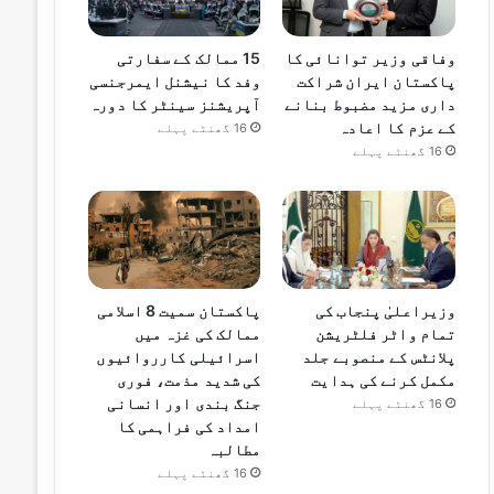
وفاقی وزیر توانائی کا
15 ممالک کے سفارتی
پاکستان ایران شراکت
وفد کا نیشنل ایمرجنسی
داری مزید مضبوط بنانے
آپریشنز سینٹر کا دورہ
کے عزم کا اعادہ
16 گھنٹے پہلے
16 گھنٹے پہلے
وزیراعلیٰ پنجاب کی
پاکستان سمیت 8 اسلامی
تمام واٹر فلٹریشن
ممالک کی غزہ میں
پلانٹس کے منصوبے جلد
اسرائیلی کارروائیوں
مکمل کرنے کی ہدایت
کی شدید مذمت، فوری
جنگ بندی اور انسانی
16 گھنٹے پہلے
امداد کی فراہمی کا
مطالبہ
16 گھنٹے پہلے