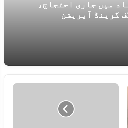
باد میں جاری احتجاج،
ف گرینڈ آپریشن
مظاہرین کیخلاف گرینڈ آپریشن
شمنٹ کا ہی کہا ہے،
م
ج
و
ز
ہ
آ
امریکا نے بانی پی ٹی آئی کیخلاف قانونی کارروائی پاکستان کا اندرونی معاملہ قرار دیدیا
ئ