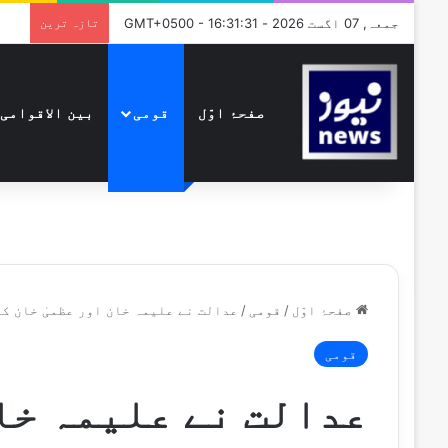
جمعہ, 07 اگست 2026 - GMT+0500 - 16:31:31
تازہ ترین
صفحۂ اوّل
قومی
بین الاقوامی
صفحۂ اوّل
/
قومی
/
عدالت نے علیمہ خان اور عظمیٰ خان ک
قومی
عدالت نے علیمہ خان