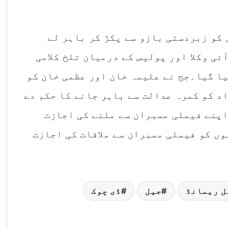
کو زبردستی بازو سے پکڑ کر باہر لے
ئی وکلا اور پولیس کے درمیان تلخ کلامی
ا گیا۔جج نے علیمہ خان اور عظمی خان کو
اد کو کمرہ عدالت سے باہر جانے کا حکم دے
اپنے فیملی ممبران سے ملنے کی اجازت
وں کو فیملی ممبران سے ملاقات کی اجازت
ل ریمانڈ
جیل
ڈی چوک