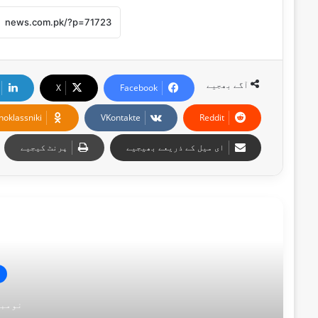
آگے بھجیے
X
Facebook
noklassniki
VKontakte
Reddit
ای میل کے ذریعے بھیجیے
پرنٹ کیجیے
اگل
نومبر 27, 4