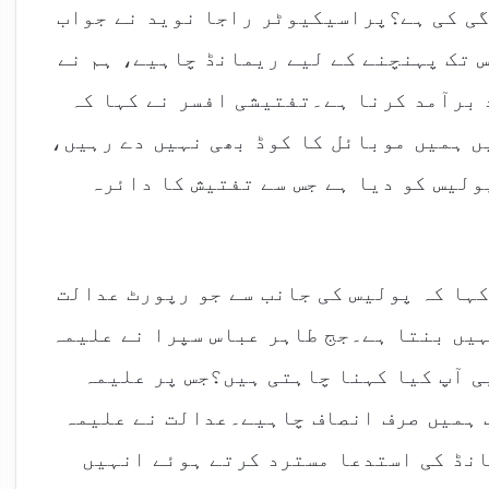
گی کی ہے؟پراسیکیوٹر راجا نوید نے جواب
س تک پہنچنے کے لیے ریمانڈ چاہیے، ہم نے
 برآمد کرنا ہے۔تفتیشی افسر نے کہا کہ
ں ہمیں موبائل کا کوڈ بھی نہیں دے رہیں،
ولیس کو دیا ہے جس سے تفتیش کا دائرہ
کہا کہ پولیس کی جانب سے جو رپورٹ عدالت
ہیں بنتا ہے۔جج طاہر عباس سپرا نے علیمہ
ی آپ کیا کہنا چاہتی ہیں؟جس پر علیمہ
ب ہمیں صرف انصاف چاہیے۔عدالت نے علیمہ
انڈ کی استدعا مسترد کرتے ہوئے انہیں