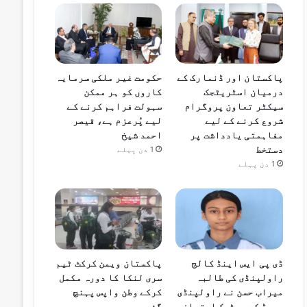
پاکستان اور ڈنمارک کے
حکومت غیر ملکی سرمایہ
درمیان اسٹریٹجک
کاروں کو ہر ممکن
سیکٹر تعاون پروگرام
سہولت فراہم کرنے کے
شروع کرنے کے لیے
لیے پُرعزم ہے، قیصر
مفاہمتی یادداشت پر
احمد شیخ
دستخط
1 دن پہلے
1 دن پہلے
ڈی پی ایس اینڈ کالج
پاکستان ویمن کرکٹ ٹیم
راولپنڈی کی طالبہ
سری لنکا کا دورہ مکمل
میراب حسن نے راولپنڈی
کرکے وطن واپس پہنچ
بورڈ کے میٹرک امتحان
گئی