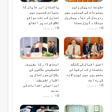
حکومت نے پیٹرولیم
پاکستان اور جاپان کا
مصنوعات کی قیمتوں میں
بنیادی شعبوں میں
ردوبدل کر دیا، پیٹرول
تعاون کے نئے مواقع
مہنگا، ڈیزل سستا
تلاش کرنے پر اتفاق
1 دن پہلے
1 دن پہلے
احسن اقبال کی گلگت
اسحاق ڈار کا مقبوضہ
بلتستان کے ترقیاتی
فلسطینی علاقوں کی
منصوبوں میں تیزی لانے
بگڑتی صورتحال پر
کی ہدایت
اظہارِ تشویش،
اسرائیلی اقدامات کی
1 دن پہلے
مذمت
1 دن پہلے