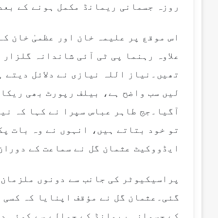
روزہ جسمانی ریمانڈ مکمل ہونے کے بعد
اس موقع پر علیمہ خان اور عظمیٰ خان کے
علاوہ رہنما پی ٹی آئی شاندانہ گلزار 
لیں سب واضح ہے، بیلف رپورٹ بھی ریکار
آگیا۔جج طاہر عباس سپرا نے کہا کہ نیا
تو خود بتاتے ہیں، انہوں نے وہ بات پک
ایڈووکیٹ عثمان گل نے سماعت کے دوران
گئی۔عثمان گل نے مؤقف اپنایا کہ کسی 
کے جسمانی ریمانڈ کے حوالے سے کوئی د