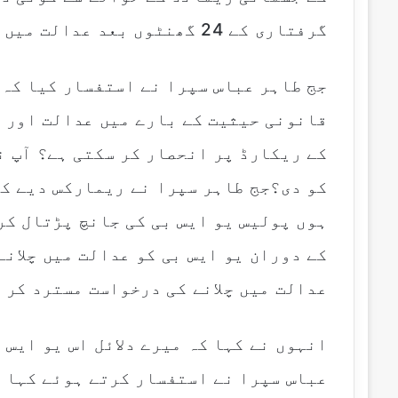
گرفتاری کے 24 گھنٹوں بعد عدالت میں پیش کرنا لازمی ہوتا ہے۔
جج طاہر عباس سپرا نے استفسار کیا کہ ا
قانونی حیثیت کے بارے میں عدالت اور آ
کے ریکارڈ پر انحصار کر سکتی ہے؟ آپ ن
کو دی؟جج طاہر سپرا نے ریمارکس دیے ک
ہوں پولیس یو ایس بی کی جانچ پڑتال کر
کے دوران یو ایس بی کو عدالت میں چلانے
عدالت میں چلانے کی درخواست مسترد کر 
انہوں نے کہا کہ میرے دلائل اس یو ایس
عباس سپرا نے استفسار کرتے ہوئے کہا ک