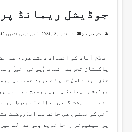
جوڈیشل ریمانڈ پر 
اختر علی خان
S
اکتوبر 12, 2024
آخری ترمیم اکتوبر 12, 2024
e
n
d
اسلام آباد کی انسداد دہشت گردی عدالت
a
پاکستان تحریک انصاف (پی ٹی آئی) و س
n
e
خان اور عظمیٰ خان کے مزید جسمانی ریم
m
جوڈیشل ریمانڈ پر جیل بھیج دیا۔ڈی چو
a
i
انسداد دہشت گردی عدالت کے جج طاہر عب
l
آئی کی بہنوں کی جانب سے ایڈووکیٹ عثم
پراسیکیوٹر راجا نوید بھی عدالت میں پ