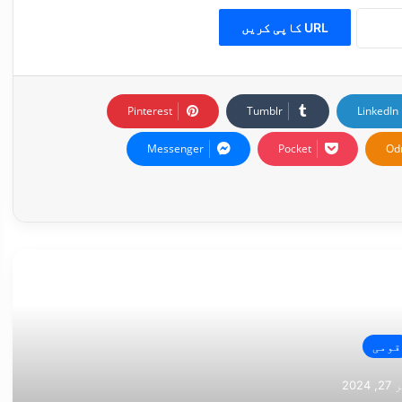
URL کاپی کریں
Pinterest
Tumblr
LinkedIn
Messenger
Pocket
Od
ی خبر
قومی
202