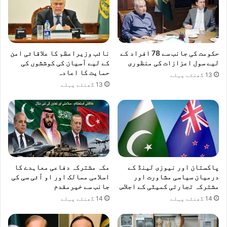
ی
ن
د
ت
ی
ق
ا
ل
حکومت کی جانب سے 78 افراد کے
نائب وزیراعظم کا علاقائی امن
ک
لیے سول اعزازات کی منظوری
کے لیے آسیان کی کوششوں کی
ر
حمایت کا اعادہ
13 گھنٹے پہلے
گ
13 گھنٹے پہلے
ئ
ے
پاکستان اور نیوزی لینڈ کے
مکہ مشترکہ دفاعی معاہدے کا
درمیان سیاسی مشاورت اور
اسلامی ممالک اور او آئی سی کی
مشترکہ تجارتی کمیٹی کے اجلاس
جانب سے خیرمقدم
14 گھنٹے پہلے
14 گھنٹے پہلے