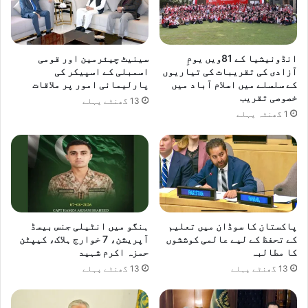
گ
ب
ل
ا
ہ
س
د
م
انڈونیشیا کے 81ویں یومِ
سینیٹ چیئرمین اور قومی
ی
ب
آزادی کی تقریبات کی تیاریوں
اسمبلی کے اسپیکر کی
ش
کے سلسلے میں اسلام آباد میں
پارلیمانی امور پر ملاقات
ل
خصوصی تقریب
ک
ی
13 گھنٹے پہلے
و
ر
1 گھنٹہ پہلے
8
ا
و
ن
ک
ا
ٹ
ا
و
ف
ں
ض
س
ا
پاکستان کا سوڈان میں تعلیم
ہنگو میں انٹیلی جنس بیسڈ
ے
ل
کے تحفظ کے لیے عالمی کوششوں
آپریشن، 7 خوارج ہلاک، کیپٹن
ش
ح
کا مطالبہ
حمزہ اکرم شہید
ک
س
13 گھنٹے پہلے
13 گھنٹے پہلے
س
ی
ت
ن
د
ا