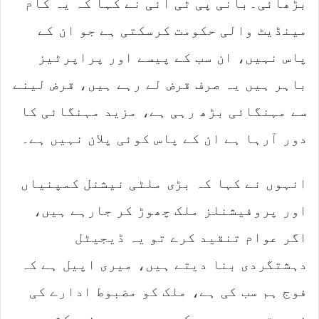
بڑھائی۔بانی پی ٹی آئی نے کہا کہ یہ کام
مینڈیٹ والی حکومت کرسکتی ہے جو ان کے
پاس نہیں، ان سب کے پیسے اور پراپرٹیز
باہر ہیں یہ صرف قرض لے رہے ہیں، قرض لینے
سے مہنگائی بڑھ رہی ہے، مزید مہنگائی کا
دور آرہا ہے ان کے پاس کوئی پلان نہیں ہے۔
انہوں نے کہا کہ بڑی ملٹی نیشنل کمپنیاں
اور پروفیشنلز ملک چھوڑ کر جارہے ہیں،
اگر عوام تنقید کرے تو یہ ڈیجیٹل
دہشتگردی بنا دیتے ہیں، میری اپیل ہے کہ
فوج ہم سب کی ہے، ملک کو مضبوط ادارے کی
ضرورت ہے، یہ جو کررہے ہیں یہ خودکشی ہے۔