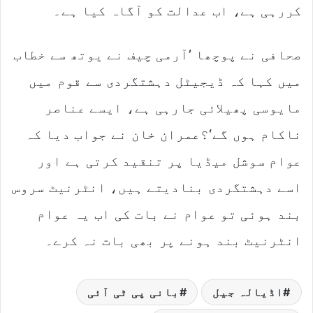
کررہی ہے، اب عدالت کو آگاہ کیا ہے۔
صحافی نے پوچھا ’آرمی چیف نے یوتھ سے خطاب
میں کہا کہ ڈیجیٹل دہشتگردی سے قوم میں
مایوسی پھیلائی جارہی ہے، ایسے عناصر
ناکام ہوں گے‘؟عمران خان نے جواب دیا کہ
عوام سوشل میڈیا پر تنقید کرتی ہے اور
اسے دہشتگردی بنادیتے ہیں، انٹرنیٹ سروس
بند ہوئی تو عوام نے بات کی اب یہ عوام
انٹرنیٹ بند ہونے پر بھی بات نہ کرے۔
اڈیالہ جیل
بانی پی ٹی آئی