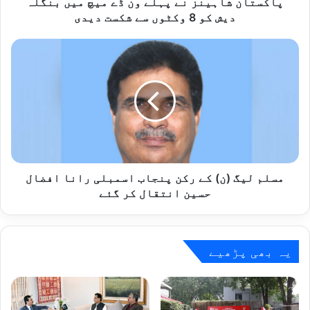
ہ
پاکستان شاہینز نے پہلے ون ڈے میچ میں بنگلہ
ی
دیش کو 8 وکٹوں سے شکست دیدی
ن
ز
م
ن
س
ے
ل
پ
م
ہ
ل
ل
ی
ے
گ
و
(
ن
ن
ڈ
)
مسلم لیگ (ن) کے رکن پنجاب اسمبلی رانا افضال
ے
ک
حسین انتقال کر گئے
م
ے
ی
ر
چ
ک
م
ن
یہ بھی پڑھیے
ی
پ
ں
ن
ب
ج
ن
ا