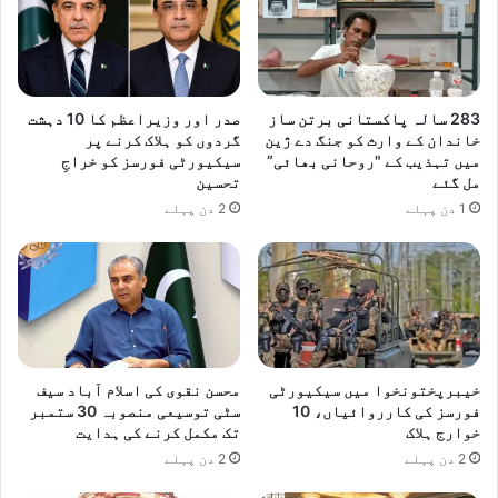
283 سالہ پاکستانی برتن ساز
صدر اور وزیراعظم کا 10 دہشت
خاندان کے وارث کو جنگ دے ژین
گردوں کو ہلاک کرنے پر
میں تہذیب کے "روحانی بھائی”
سیکیورٹی فورسز کو خراجِ
مل گئے
تحسین
1 دن پہلے
2 دن پہلے
خیبرپختونخوا میں سیکیورٹی
محسن نقوی کی اسلام آباد سیف
فورسز کی کارروائیاں، 10
سٹی توسیعی منصوبہ 30 ستمبر
خوارج ہلاک
تک مکمل کرنے کی ہدایت
2 دن پہلے
2 دن پہلے