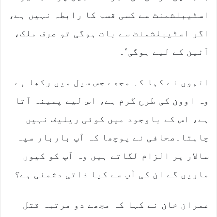
اسٹیبلشمنٹ سے کسی قسم کا رابطہ نہیں ہے،
اگر اسٹیبلشمنٹ سے بات ہوگی تو صرف ملک،
آئین کے لیے ہوگی‘۔
انہوں نے کہا کہ مجھے جس سیل میں رکھا ہے
وہ اوون کی طرح گرم ہے، اس لیے پسینہ آتا
ہے، اس کے باوجود میں کوئی ریلیف نہیں
چاہتا۔صحافی نے پوچھا کہ آپ باربار سپہ
سالار پر الزام لگاتے ہیں وہ آپ کو کیوں
ماریں گے ان کی آپ سے کیا ذاتی دشمنی ہے؟
عمران خان نے کہا کہ مجھے دو مرتبہ قتل