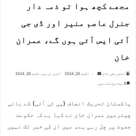
مجھے کچھ ہوا تو ذمہ دار
جنرل عاصم منیر اور ڈی جی
آئی ایس آئی ہوں گے، عمران
خان
اختر علی خان
S
اگست 26, 2024
آخری ترمیم اگست 26, 2024
e
8 منٹ پڑھنے میں
n
d
پاکستان تحریک انصاف (پی ٹی آئی) کے بانی
a
n
چیئرمین عمران خان نے کہا ہے کہ حکومت
e
m
جھوٹ پر چل رہی ہے، میں ان کی خبر تک نہیں
a