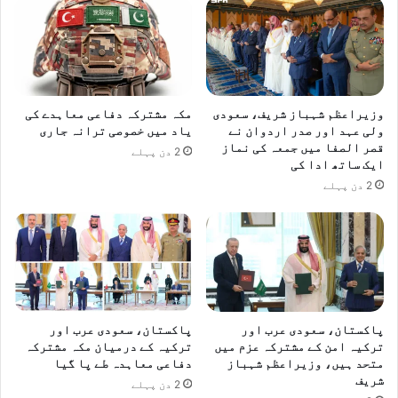
وزیراعظم شہباز شریف، سعودی
مکہ مشترکہ دفاعی معاہدے کی
ولی عہد اور صدر اردوان نے
یاد میں خصوصی ترانہ جاری
قصر الصفا میں جمعہ کی نماز
2 دن پہلے
ایک ساتھ ادا کی
2 دن پہلے
پاکستان، سعودی عرب اور
پاکستان، سعودی عرب اور
ترکیہ امن کے مشترکہ عزم میں
ترکیہ کے درمیان مکہ مشترکہ
متحد ہیں، وزیراعظم شہباز
دفاعی معاہدہ طے پا گیا
شریف
2 دن پہلے