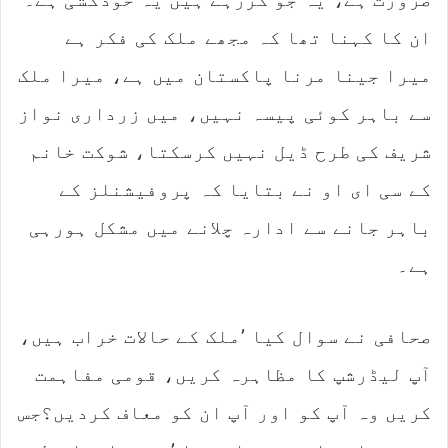
ان کا کہنا تھا کہ مجھے ملک کی فکر ہے
میرا جینا مرنا پاکستان میں ہے، میرا ملک
سے باہر کوئی پیسہ نہیں، میں زرداری نواز
شریف کی طرح ڈیل نہیں کرسکتا، شوکت خانم
کے سی ای او نے بتایا کہ پروفیشنلز کے
باہر جانے سے ادارہ چلانے میں مشکل ہورہی
ہے۔
صحافی نے سوال کیا ’ملک کے حالات خراب ہیں،
آپ لیڈرشپ کا مظاہرہ کریں، قومی مفاہمت
کریں وہ آپ کو اور آپ ان کو معاف کردیں؟جس