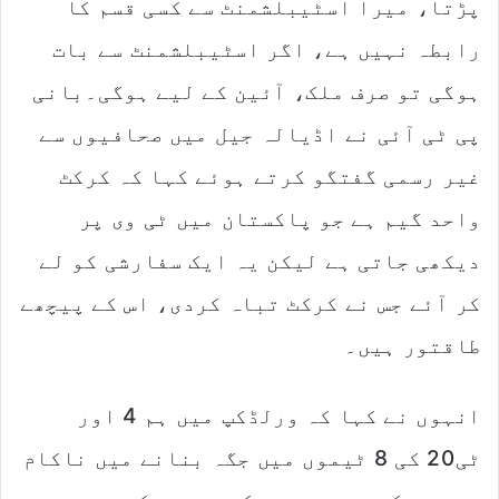
پڑتا، میرا اسٹیبلشمنٹ سے کسی قسم کا
i
l
رابطہ نہیں ہے، اگر اسٹیبلشمنٹ سے بات
ہوگی تو صرف ملک، آئین کے لیے ہوگی۔بانی
پی ٹی آئی نے اڈیالہ جیل میں صحافیوں سے
غیر رسمی گفتگو کرتے ہوئے کہا کہ کرکٹ
واحد گیم ہے جو پاکستان میں ٹی وی پر
دیکھی جاتی ہے لیکن یہ ایک سفارشی کو لے
کر آئے جس نے کرکٹ تباہ کردی، اس کے پیچھے
طاقتور ہیں۔
انہوں نے کہا کہ ورلڈکپ میں ہم 4 اور
ٹی20 کی 8 ٹیموں میں جگہ بنانے میں ناکام