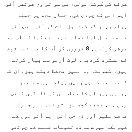
کرنے کی کوشش ہوئی، سی سی ٹی وی فوٹیج آئی
ایس آئی نے چوری کی، جہاں مجھ پر حملہ
ہوا، وہاں کا کنٹرول رات کو آئی ایس آئی
نے سنبھال لیا تھا۔انہوں نے کہا کہ آپ جو
مرضی کرلیں، 8 فروری کو آپ کا بیانیہ قوم
نے مسترد کردیا، لوگ آرمی سے پیار کرتے
ہیں، کیونکہ وہ ہمیں تحفظ دیتے ہیں۔ان کا
کہنا تھا کہ جیل میں زیادہ ہی سختیاں
ہورہی ہیں اس کا مطلب ان کی ٹانگیں کانپ
رہی ہے، مجھے کچھ ہوا تو ذمہ دار جنرل
عاصم منیر اور ڈی جی آئی ایس آئی ہوں گے
کیونکہ میرے ساتھ تعینات عملے کو چوتھی