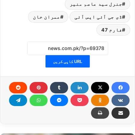
جنرل سید عاصم منیر
ڈی جی آئی ایس آئی
عمران خان
فارم 47
URL کاپی کریں