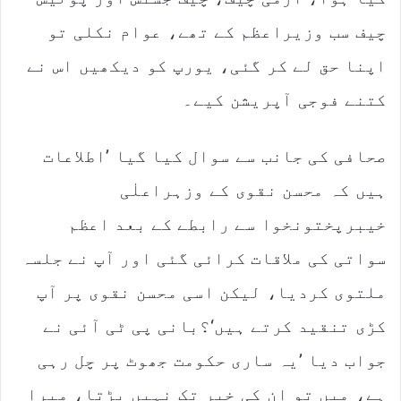
چیف سب وزیراعظم کے تھے، عوام نکلی تو
اپنا حق لے کر گئی، یورپ کو دیکھیں اس نے
کتنے فوجی آپریشن کیے۔
صحافی کی جانب سے سوال کیا گیا ’اطلاعات
ہیں کہ محسن نقوی کے وزہراعلٰی
خیبرپختونخوا سے رابطے کے بعد اعظم
سواتی کی ملاقات کرائی گئی اور آپ نے جلسہ
ملتوی کردیا، لیکن اسی محسن نقوی پر آپ
کڑی تنقید کرتے ہیں‘؟بانی پی ٹی آئی نے
جواب دیا ’یہ ساری حکومت جھوٹ پر چل رہی
ہے، میں تو ان کی خبر تک نہیں پڑتا، میرا