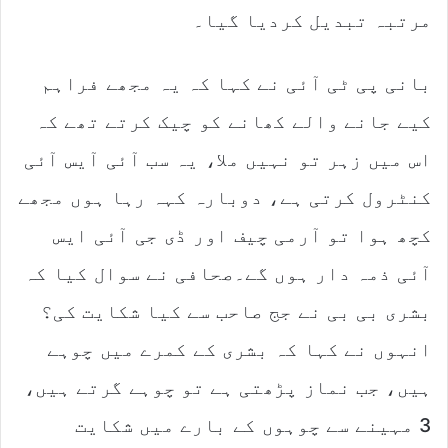
مرتبہ تبدیل کردیا گیا۔
بانی پی ٹی آئی نے کہا کہ یہ مجھے فراہم
کیے جانے والے کھانے کو چیک کرتے تھے کہ
اس میں زہر تو نہیں ملا، یہ سب آئی آیس آئی
کنٹرول کرتی ہے، دوبارہ کہہ رہا ہوں مجھے
کچھ ہوا تو آرمی چیف اور ڈی جی آئی ایس
آئی ذمہ دار ہوں گے۔صحافی نے سوال کیا کہ
بشری بی بی نے جج صاحب سے کیا شکایت کی؟
انہوں نے کہا کہ بشری کے کمرے میں چوہے
ہیں، جب نماز پڑھتی ہے تو چوہے گرتے ہیں،
3 مہینے سے چوہوں کے بارے میں شکایت