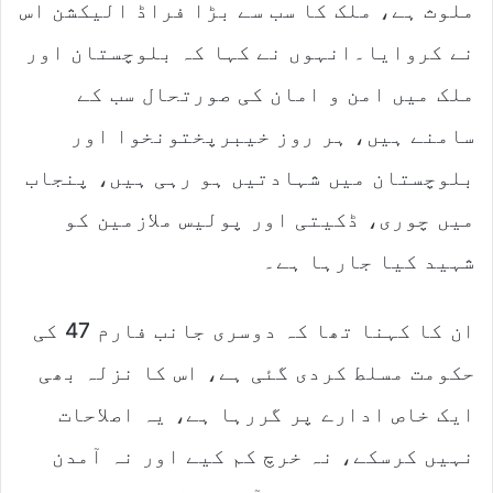
ملوث ہے، ملک کا سب سے بڑا فراڈ الیکشن اس
نے کروایا۔انہوں نے کہا کہ بلوچستان اور
ملک میں امن و امان کی صورتحال سب کے
سامنے ہیں، ہر روز خیبرپختونخوا اور
بلوچستان میں شہادتیں ہو رہی ہیں، پنجاب
میں چوری، ڈکیتی اور پولیس ملازمین کو
شہید کیا جارہا ہے۔
ان کا کہنا تھا کہ دوسری جانب فارم 47 کی
حکومت مسلط کردی گئی ہے، اس کا نزلہ بھی
ایک خاص ادارے پر گررہا ہے، یہ اصلاحات
نہیں کرسکے، نہ خرچ کم کیے اور نہ آمدن