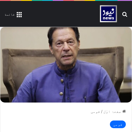
تلاش کیجیے
قائمة
صفحۂ اوّل
/
قومی
قومی