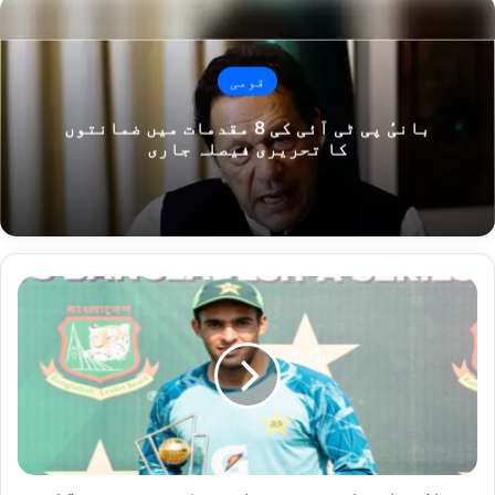
قومی
بانیٔ پی ٹی آئی کی 8 مقدمات میں ضمانتوں
کا تحریری فیصلہ جاری
پ
ا
ک
س
ت
ا
ن
ش
ا