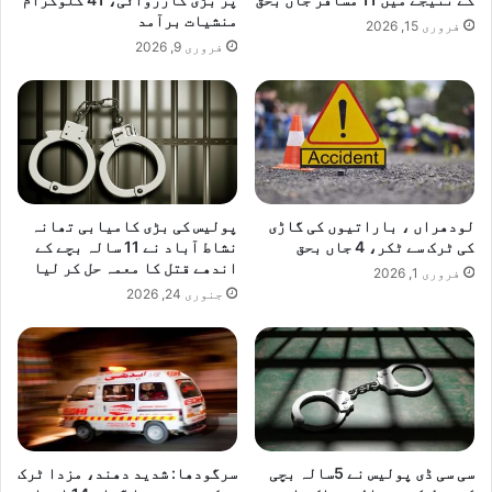
ر
منشیات برآمد
فروری 15, 2026
م
فروری 9, 2026
لودھراں ، باراتیوں کی گاڑی
پولیس کی بڑی کامیابی تھانہ
کی ٹرک سے ٹکر، 4 جاں بحق
نشاط آباد نے 11 سالہ بچے کے
اندھے قتل کا معمہ حل کر لیا
فروری 1, 2026
جنوری 24, 2026
سی سی ڈی پولیس نے 5سالہ بچی
سرگودھا: شدید دھند، مزدا ٹرک