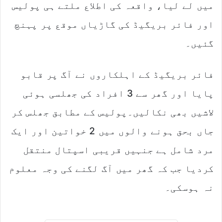
میں لے لیا، واقعہ کی اطلاع ملتے ہی پولیس
اور فائر بریگیڈ کی گاڑیاں موقع پر پہنچ
گئیں۔
فائر بریگیڈ کے اہلکاروں نے آگ پر قابو
پایا اور گھر سے 3 افراد کی جھلسی ہوئی
لاشیں بھی نکالیں۔پولیس کے مطابق جھلس کر
جاں بحق ہونے والوں میں 2 خواتین اور ایک
مرد شامل ہے جنہیں قریبی اسپتال منتقل
کردیا جب کہ گھر میں آگ لگنے کی وجہ معلوم
نہ ہوسکی۔