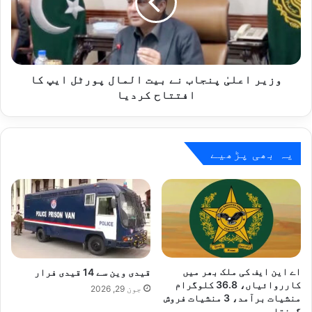
ت
ا
ا
ع
ر
ل
ی
یٰ
خ
پ
م
ن
وزیر اعلیٰ پنجاب نے بیت المال پورٹل ایپ کا
ی
ج
افتتاح کردیا
ں
ا
س
ب
ن
ن
ہ
ے
یہ بھی پڑھیے
ر
ب
ی
ی
ح
ت
ر
ا
و
ل
ف
م
م
ا
ی
ل
اے این ایف کی ملک بھر میں
قیدی وین سے 14 قیدی فرار
ں
پ
کارروائیاں، 36.8 کلوگرام
جون 29, 2026
ا
منشیات برآمد، 3 منشیات فروش
و
گرفتار
پ
ر