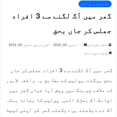
حادثات و جرائم
گھر میں آگ لگنے سے 3 افراد
جھلس کر جاں بحق
اختر علی خان
S
دسمبر 30, 2023
آخری ترمیم دسمبر 30, 2023
e
پڑھنے میں ۱ منٹ
n
d
گھر میں آگ لگنے سے 3 افراد جھلس کر جاں
a
n
بحق ہوگئے۔
پولیس کے مطابق یہ واقعہ لاہور
e
m
کے علاقے چوہنگ میں پیش آیا جہاں گھر میں
a
اچانک آگ بھڑک اٹھی۔پولیس کا بتانا ہےکہ
i
l
آگ نے دیکھتے ہی دیکھتے گھر کو اپنی لپیٹ