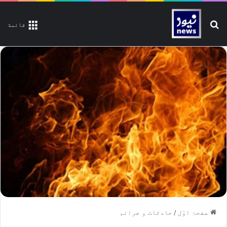
تلاش کیجیے
قائمة
صفحۂ اوّل
/
حادثات و جرائم