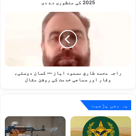
دی
2025 کی منظوری دے دی
راجہ
محمد
طارق
مسعود
ایاز
—
کسان
دوستی،
وقار
اور
راجہ محمد طارق مسعود ایاز — کسان دوستی،
سماجی
وقار اور سماجی خدمت کی روشن مثال
خدمت
کی
روشن
مثال
یہ بھی پڑھیے