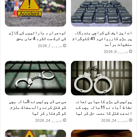
اے این ایف کی کراچی بندرگاہ
لودھراں ، باراتیوں کی گاڑی
پر بڑی کارروائی، 41 کلوگرام
کی ٹرک سے ٹکر، 4 جاں بحق
منشیات برآمد
فروری 1, 2026
فروری 9, 2026
پولیس کی بڑی کامیابی تھانہ
سی سی ڈی پولیس نے 5سالہ بچی
نشاط آباد نے 11 سالہ بچے کے
کو قتل کرنے والے سفاک ملزم
اندھے قتل کا معمہ حل کر لیا
کو گرفتار کر لیا
جنوری 24, 2026
جنوری 24, 2026