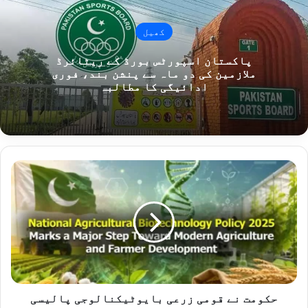
کھیل
پاکستان اسپورٹس بورڈ کے ریٹائرڈ
ملازمین کی دو ماہ سے پنشن بند، فوری
ادائیگی کا مطالبہ
حکومت
نے
قومی
زرعی
بایوٹیکنالوجی
پالیسی
2025
کی
منظوری
دے
حکومت نے قومی زرعی بایوٹیکنالوجی پالیسی