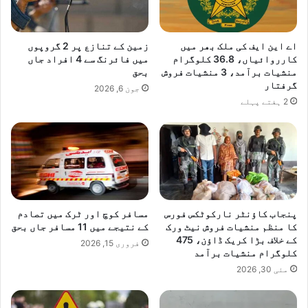
اے این ایف کی ملک بھر میں
زمین کے تنازع پر 2 گروپوں
کارروائیاں، 36.8 کلوگرام
میں فائرنگ سے 4 افراد جاں
منشیات برآمد، 3 منشیات فروش
بحق
گرفتار
جون 6, 2026
2 ہفتے پہلے
پنجاب کاؤنٹر نارکوٹکس فورس
مسافر کوچ اور ٹرک میں تصادم
کا منظم منشیات فروش نیٹ ورک
کے نتیجے میں 11 مسافر جاں بحق
کے خلاف بڑا کریک ڈاؤن، 475
فروری 15, 2026
کلوگرام منشیات برآمد
مئی 30, 2026