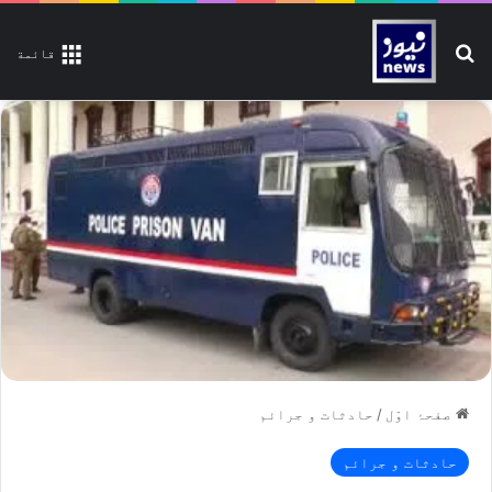
تلاش کیجیے
قائمة
صفحۂ اوّل
/
حادثات و جرائم
حادثات و جرائم