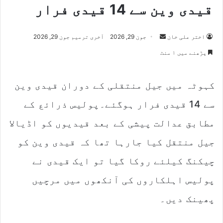
قیدی وین سے 14 قیدی فرار
Send
اختر علی خان
جون 29, 2026
آخری ترمیم جون 29, 2026
an
پڑھنے میں ۱ منٹ
email
کہوٹہ میں جیل منتقلی کے دوران قیدی وین
سے 14 قیدی فرار ہوگئے۔پولیس ذرائع کے
مطابق عدالت پیشی کے بعد قیدیوں کو اڈیالا
جیل منتقل کیا جارہا تھا کہ قیدی وین کو
چیکنگ کیلئے روکا گیا تو ایک قیدی نے
پولیس اہلکاروں کی آنکھوں میں مرچیں
پھینک دیں۔