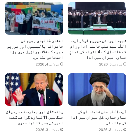
ا
ض
ی
ہ
و
گ
شہید ایرانی سپریم لیڈر آیت
افغان طالبان رجیم کی
ئ
اللّٰہ سید علی خامنہ ای اور ان
جابرانہ پالیسیوں اور یورپی
ے
کے خاندان کے 4 افراد کی نمازِ
دورے کے خلاف برازیل میں بڑا
جنازہ تہران میں ادا
احتجاجی مظاہرہ
جولائی 5, 2026
جولائی 4, 2026
آیت اللہ علی خامنہ ای کی
پاکستان اور بھارت کے درمیان
نماز جنازہ کل تہران میں ادا
جنگ میں 11 طیارے گرائے گئے،
کی جائے گی
امریکی صدر کا نیا دعویٰ
جولائی 3, 2026
جولائی 3, 2026