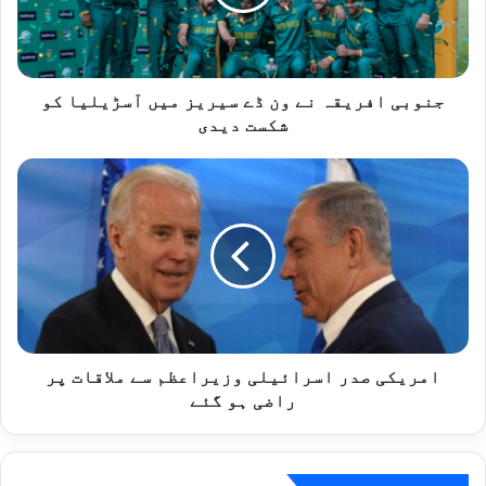
ا
ف
ر
ی
ق
جنوبی افریقہ نے ون ڈے سیریز میں آسڑیلیا کو
ہ
شکست دیدی
ن
ے
ا
و
م
ن
ر
ڈ
ی
ے
ک
س
ی
ی
ص
ر
د
ی
ر
ز
ا
امریکی صدر اسرائیلی وزیراعظم سے ملاقات پر
م
س
راضی ہو گئے
ی
ر
ں
ا
آ
ئ