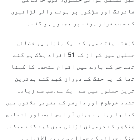
فائرنگ اور سڑکوں پر ہونے والی لڑائیوں
کے سبب فرار ہونے پر مجبور ہو گئے۔
گزشتہ ہفتے میو کے ایک بازار پر فضائی
حملوں میں کم از کم 51 افراد ہلاک ہو گئے
تھے جس کے بارے میں اقوام متحدہ کا کہنا
تھا کہ یہ جنگ کے دوران کیے گئے بدترین
ترین حملوں میں سے ایک ہے۔سب سے زیادہ
تشدد خرطوم اور دارفر کے مغربی علاقوں میں
کیا جا رہا ہے جہاں آر ایس ایف اور اتحادی
جنگجو کے درمیان لڑائی میں کیے گئے ممکنہ
جنگی جرائم کے حوالے سے بین الاقوامی