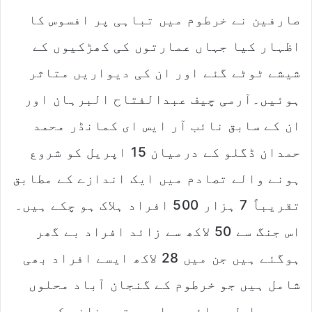
صارفین نے خرطوم میں تباہی پر افسوس کا
اظہار کیا جہاں عمارتوں کی کھڑکیوں کے
شیشے ٹوٹے گئے اور ان کی دیواریں متاثر
ہوئیں۔آرمی چیف عبدالفتاح البرہان اور
ان کے سابق نائب آر ایس ای کمانڈر محمد
حمدان ڈگلو کے درمیان 15 اپریل کو شروع
ہونے والے تصادم میں ایک اندازے کے مطابق
تقریباً 7 ہزار 500 افراد ہلاک ہو چکے ہیں۔
اس جنگ سے 50 لاکھ سے زائد افراد بے گھر
ہوگئے ہیں جن میں 28 لاکھ ایسے افراد بھی
شامل ہیں جو خرطوم کے گنجان آباد محلوں
میں مسلسل ہوائی حملوں، توپ خانے کی