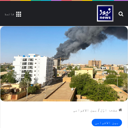
تلاش کیجیے
قائمة
صفحۂ اوّل
/
بین الاقوامی
بین الاقوامی