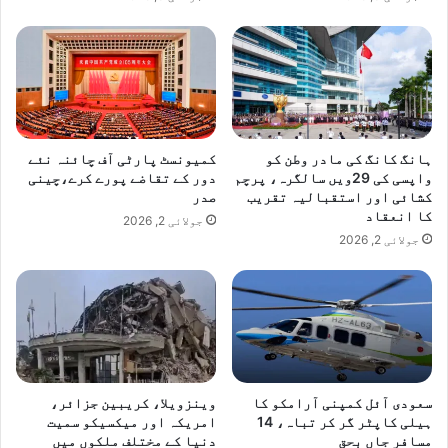
ہانگ کانگ کی مادر وطن کو
کمیونسٹ پارٹی آف چائنہ نئے
واپسی کی 29ویں سالگرہ، پرچم
دور کے تقاضے پورے کرے،چینی
کشائی اور استقبالیہ تقریب
صدر
کا انعقاد
جولائی 2, 2026
جولائی 2, 2026
سعودی آئل کمپنی آرامکو کا
وینزویلا، کریبین جزائر،
ہیلی کاپٹر گر کر تباہ، 14
امریکہ اور میکسیکو سمیت
مسافر جاں بحق
دنیا کے مختلف ملکوں میں