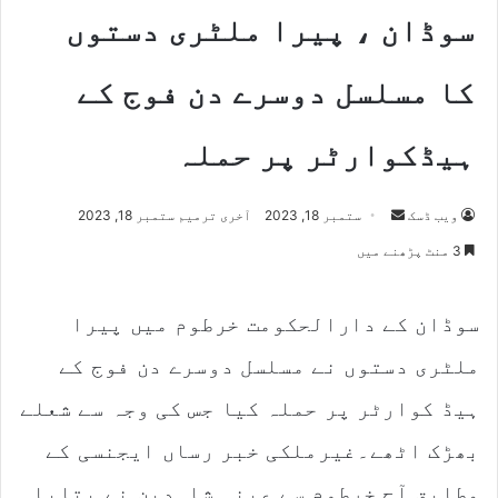
سوڈان ، پیرا ملٹری دستوں
کا مسلسل دوسرے دن فوج کے
ہیڈکوارٹر پر حملہ
ویب ڈسک
S
ستمبر 18, 2023
آخری ترمیم ستمبر 18, 2023
e
3 منٹ پڑھنے میں
n
d
سوڈان کے دارالحکومت خرطوم میں پیرا
a
n
ملٹری دستوں نے مسلسل دوسرے دن فوج کے
e
m
ہیڈ کوارٹر پر حملہ کیا جس کی وجہ سے شعلے
a
بھڑک اٹھے۔غیرملکی خبر رساں ایجنسی کے
i
l
مطابق آج خرطوم سے عینی شاہدین نے بتایا