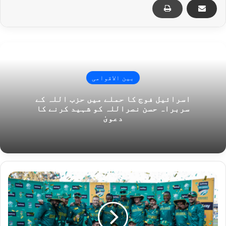
بین الاقوامی
اسرائیل فوج کا حملے میں حزب اللہ کے
سربراہ حسن نصراللہ کو شہید کرنے کا
دعویٰ
ج
ن
و
ب
ی