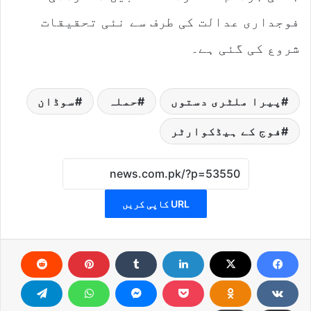
فوجداری عدالت کی طرف سے نئی تحقیقات
شروع کی گئی ہے۔
پیرا ملٹری دستوں
حملہ
سوڈان
فوج کے ہیڈکوارٹر
URL کاپی کریں