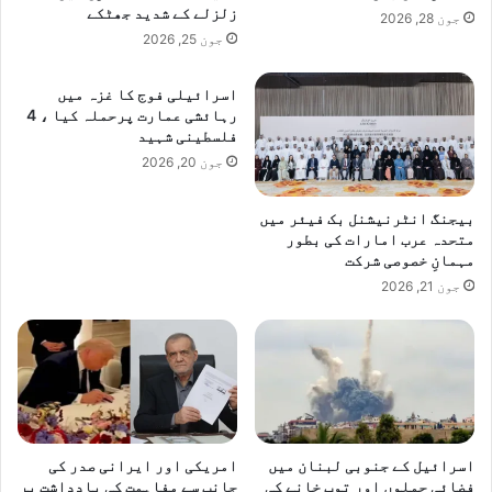
زلزلے کے شدید جھٹکے
جون 28, 2026
جون 25, 2026
اسرائیلی فوج کا غزہ میں
رہائشی عمارت پرحملہ کیا ، 4
فلسطینی شہید
جون 20, 2026
بیجنگ انٹرنیشنل بک فیئر میں
متحدہ عرب امارات کی بطور
مہمانِ خصوصی شرکت
جون 21, 2026
اسرائیل کے جنوبی لبنان میں
امریکی اور ایرانی صدر کی
فضائی حملوں اور توپ خانے کی
جانب سے مفاہمت کی یادداشت پر