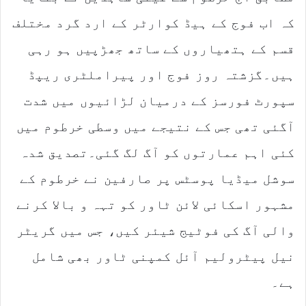
کہ اب فوج کے ہیڈ کوارٹر کے ارد گرد مختلف
قسم کے ہتھیاروں کے ساتھ جھڑپیں ہو رہی
ہیں۔گزشتہ روز فوج اور پیراملٹری ریپڈ
سپورٹ فورسز کے درمیان لڑائیوں میں شدت
آگئی تھی جس کے نتیجے میں وسطی خرطوم میں
کئی اہم عمارتوں کو آگ لگ گئی۔تصدیق شدہ
سوشل میڈیا پوسٹس پر صارفین نے خرطوم کے
مشہور اسکائی لائن ٹاور کو تہہ و بالا کرنے
والی آگ کی فوٹیج شیئر کیں، جس میں گریٹر
نیل پیٹرولیم آئل کمپنی ٹاور بھی شامل
ہے۔