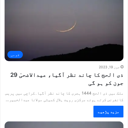
قومی
جون 19, 2023
ذی الحج کا چاند نظر آگیا، عیدالاضحیٰ 29
جون کو ہو گی
ملک میں ذی الحج 1444 ہجری کا چاند نظر آگیا۔کراچی میں پریس
کانفرنس کرتے ہوئے مرکزی رویت ہلال کمیٹی مولانا عبدالخبیر…
مزید پڑھیے