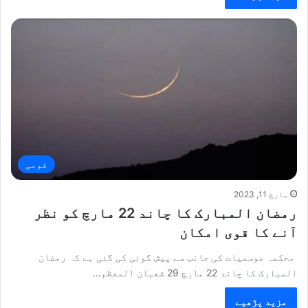
قومی
مارچ 11, 2023
رمضان المبارک کا چاند 22 مارچ کو نظر
آنے کا قوی امکان
محکمہ موسمیات کی جانب سے پیش گوئی کی گئی ہے کہ رمضان
المبارک کا چاند 22 مارچ 29 شعبان المعظم…
مزید پڑھیے