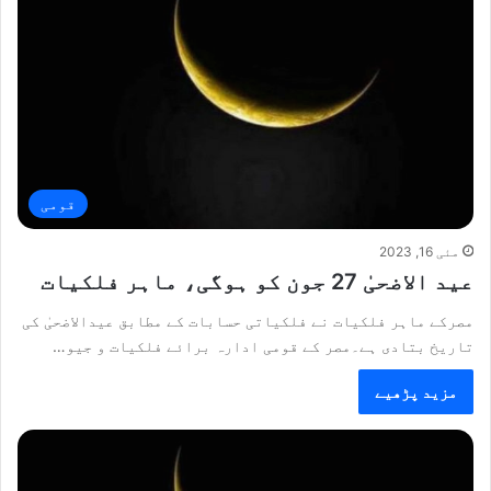
قومی
مئی 16, 2023
عید الاضحیٰ 27 جون کو ہوگی، ماہر فلکیات
مصرکے ماہر فلکیات نے فلکیاتی حسابات کے مطابق عیدالاضحیٰ کی
تاریخ بتادی ہے۔مصر کے قومی ادارہ برائے فلکیات و جیو…
مزید پڑھیے