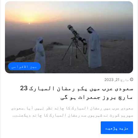
بین الاقوامی
مارچ 21, 2023
سعودی عرب میں یکم رمضان المبارک 23
مارچ بروز جمعرات ہو گی
سعودی عرب میں رمضان المبارک کا چاند نظر نہیں آیا۔سعودی
سپریم کورٹ نے شہریوں سے رمضان المبارک کا چاند دیکھنے…
مزید پڑھیے