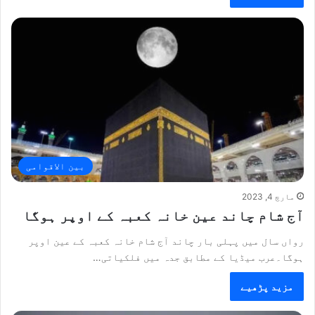
بین الاقوامی
مارچ 4, 2023
آج شام چاند عین خانہ کعبہ کے اوپر ہوگا
رواں سال میں پہلی بار چاند آج شام خانہ کعبہ کے عین اوپر
ہوگا۔عرب میڈیا کے مطابق جدہ میں فلکیاتی…
مزید پڑھیے