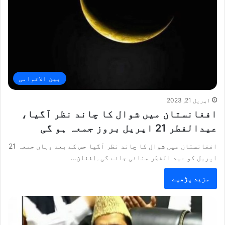
بین الاقوامی
اپریل 21, 2023
افغانستان میں شوال کا چاند نظر آگیا،
عیدالفطر 21 اپریل بروز جمعہ ہو گی
افغانستان میں شوال کا چاند نظر آگیا جس کے بعد وہاں جمعہ 21
اپریل کو عید الفطر منائی جائے گی۔افغان…
مزید پڑھیے