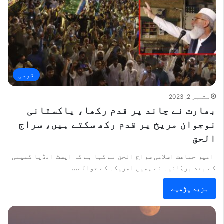
قومی
ستمبر 2, 2023
بھارت نے چاند پر قدم رکھا، پاکستانی
نوجوان مریخ پر قدم رکھ سکتے ہیں، سراج
الحق
امیر جماعت اسلامی سراج الحق نے کہا ہے کہ ایسٹ انڈیا کمپنی
کے بعد برطانیہ نے ہمیں امریکہ کے حوالے…
مزید پڑھیے