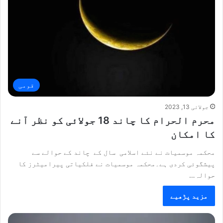
قومی
جولائی 13, 2023
محرم الحرام کا چاند 18 جولائی کو نظر آنے
کا امکان
محکمہ موسمیات نے نئے اسلامی سال کے چاند کے حوالے سے
پیشگوئی کردی ہے۔محکمہ موسمیات نے فلکیاتی پیرامیٹرز کا
حوالہ…
مزید پڑھیے