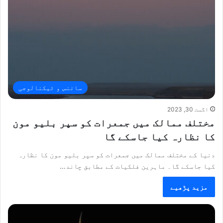
سائنس و ٹیکنالوجی
اگست 30, 2023
مختلف ممالک میں جمعرات کو سپر بلیو مون
کا نظارہ کیا جاسکے گا
دنیا کے مختلف ممالک میں جمعرات کو سپر بلیو مون کا نظارہ
کیا جاسکے گا۔ ماہرین فلکیات کے مطابق چاند…
مزید پڑھیے