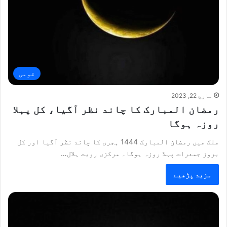
قومی
مارچ 22, 2023
رمضان المبارک کا چاند نظر آگیا، کل پہلا
روزہ ہوگا
ملک میں رمضان المبارک 1444 ہجری کا چاند نظر آگیا اور کل
بروز جمعرات پہلا روزہ ہوگا۔ مرکزی رویت ہلال…
مزید پڑھیے