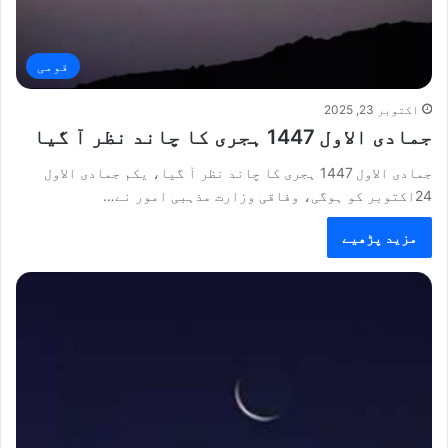
قومی
اکتوبر 23, 2025
جمادی الاول 1447 ہجری کا چاند نظر آ گیا
جمادی الاول 1447 ہجری کا چاند نظر آ گیا، یکم جمادی الاول
24اکتوبر کو ہوگی، وفاقی وزارت مذہبی امور نے…
مزید پڑھیے