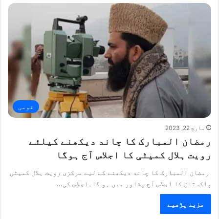
قومی
مارچ 22, 2023
رمضان المبارک کا چاند دیکھنے کیلئے
رویت ہلال کمیٹی کا اجلاس آج ہوگا
رمضان المبارک کا چاند دیکھنے کے لیے مرکزی رویت ہلال کمیٹی
پاکستان کا اجلاس آج پشاور میں ہو گا۔اجلاس کی…
مزید پڑھیے