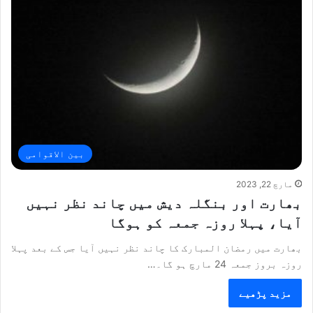
بین الاقوامی
مارچ 22, 2023
بھارت اور بنگلہ دیش میں چاند نظر نہیں
آیا، پہلا روزہ جمعہ کو ہوگا
بھارت میں رمضان المبارک کا چاند نظر نہیں آیا جس کے بعد پہلا
روزہ بروز جمعہ 24 مارچ ہو گا۔…
مزید پڑھیے