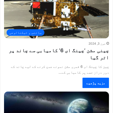
سائنس و ٹیکنالوجی
جون 3, 2024
چینی مشن ’چینگ ای 6‘ کامیابی سے چاند پر
اتر گیا
چین کا چینگ ای 6 قمری مشن نمونے جمع کرنے کے لیے چاند کے
دور دراز حصے پر کامیابی کے…
مزید پڑھیے