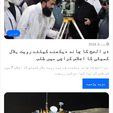
قومی
جون 4, 2024
ذی الحج کا چاند دیکھنے کیلئے رویت ہلال
کمیٹی کا اجلاس کراچی میں طلب
ذی الحج کا چاند دیکھنے کے لیے رویت ہلال کمیٹی کا اجلاس 7 جون
کو طلب کر لیا گیا۔مرکزی رویت…
مزید پڑھیے