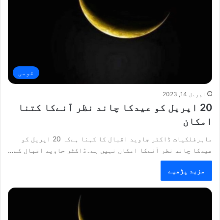
قومی
اپریل 14, 2023
20 اپریل کو عیدکا چاند نظر آنےکا کتنا
امکان
ماہرفلکیات ڈاکٹر جاوید اقبال کا کہنا ہےکہ 20 اپریل کو
عیدکا چاند نظر آنےکا امکان نہیں ہے۔ڈاکٹر جاوید اقبال کے…
مزید پڑھیے