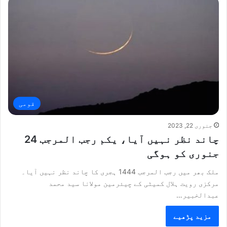
قومی
جنوری 22, 2023
چاند نظر نہیں آیا، یکم رجب المرجب 24
جنوری کو ہوگی
ملک بھر میں رجب المرجب 1444 ہجری کا چاند نظر نہیں آیا۔
مرکزی رویت ہلال کمیٹی کے چیئرمین مولانا سید محمد
عبدالخبیر…
مزید پڑھیے