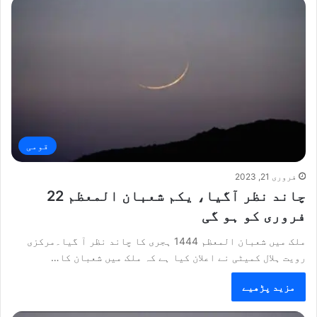
قومی
فروری 21, 2023
چاند نظر آگیا، یکم شعبان المعظم 22
فروری کو ہو گی
ملک میں شعبان المعظم 1444 ہجری کا چاند نظر آ گیا۔مرکزی
رویت ہلال کمیٹی نے اعلان کیا ہے کہ ملک میں شعبان کا…
مزید پڑھیے