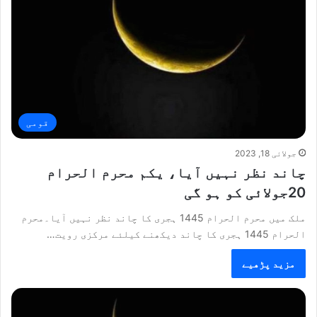
قومی
جولائی 18, 2023
چاند نظر نہیں آیا، یکم محرم الحرام
20جولائی کو ہو گی
ملک میں محرم الحرام 1445 ہجری کا چاند نظر نہیں آیا۔محرم
الحرام 1445 ہجری کا چاند دیکھنے کیلئے مرکزی رویت…
مزید پڑھیے