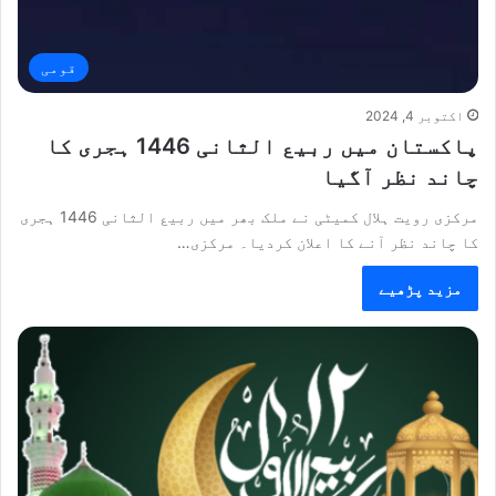
قومی
اکتوبر 4, 2024
پاکستان میں ربیع الثانی 1446 ہجری کا
چاند نظر آگیا
مرکزی رویت ہلال کمیٹی نے ملک بھر میں ربیع الثانی 1446 ہجری
کا چاند نظر آنے کا اعلان کردیا۔ مرکزی…
مزید پڑھیے