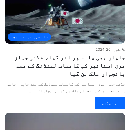
سائنس و ٹیکنالوجی
جنوری 20, 2024
جاپان بھی چاند پر اتر گیا، خلائی جہاز
مون اسنائپر کی کامیاب لینڈنگ کے بعد
پانچواں ملک بن گیا
خلائی جہاز مون اسنائپر کی کامیاب لینڈنگ کے بعد جاپان چاند
پر پہنچنے والا پانچواں ملک بن گیا ہے۔جاپان نے…
مزید پڑھیے