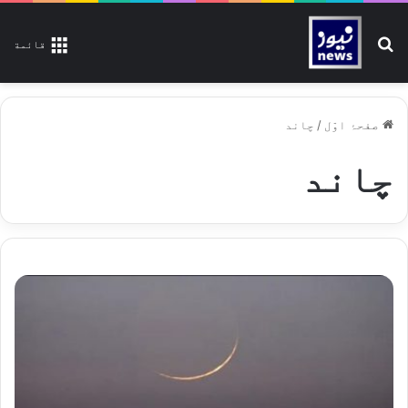
تلاش کیجیے
قائمة
صفحۂ اوّل
/
چاند
چاند