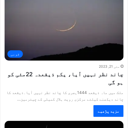
قومی
مئی 21, 2023
چاند نظر نہیں آیا، یکم ذیقعدہ 22مئی کو
ہو گی
ملک میں ماہ ذیقعد 1444ہجری کا چاند نظر نہیں آیا۔ذیقعد کا
چاند دیکھنے کیلئے مرکزی رویت ہلال کمیٹی کے چیئرمین…
مزید پڑھیے