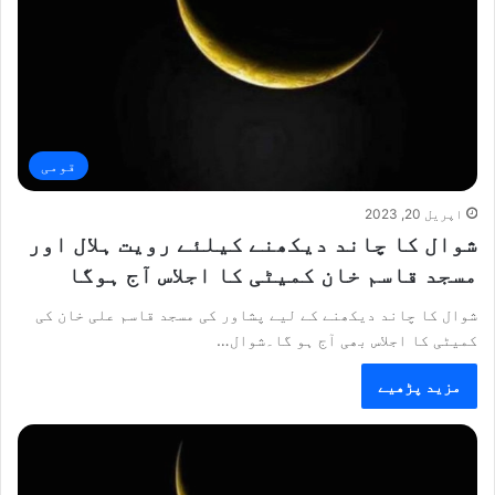
قومی
اپریل 20, 2023
شوال کا چاند دیکھنے کیلئے رویت ہلال اور
مسجد قاسم خان کمیٹی کا اجلاس آج ہوگا
شوال کا چاند دیکھنے کے لیے پشاور کی مسجد قاسم علی خان کی
کمیٹی کا اجلاس بھی آج ہو گا۔شوال…
مزید پڑھیے