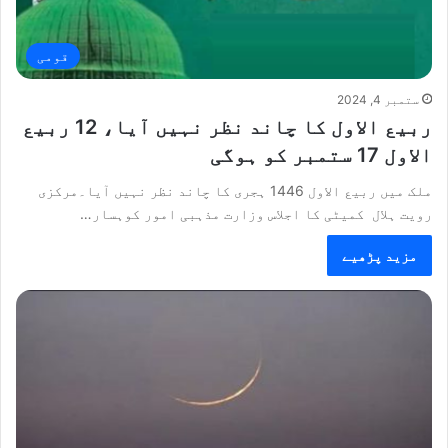
قومی
ستمبر 4, 2024
ربیع الاول کا چاند نظر نہیں آیا، 12 ربیع
الاول 17 ستمبر کو ہوگی
ملک میں ربیع الاول 1446 ہجری کا چاند نظر نہیں آیا۔مرکزی
رویت ہلال کمیٹی کا اجلاس وزارت مذہبی امور کوہسار…
مزید پڑھیے