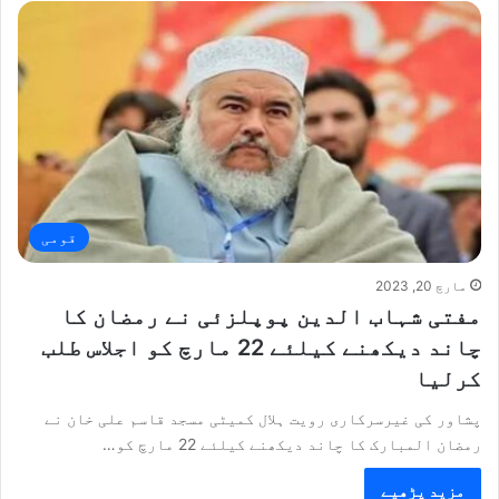
قومی
مارچ 20, 2023
مفتی شہاب الدین پوپلزئی نے رمضان کا
چاند دیکھنے کیلئے 22 مارچ کو اجلاس طلب
کرلیا
پشاور کی غیرسرکاری رویت ہلال کمیٹی مسجد قاسم علی خان نے
رمضان المبارک کا چاند دیکھنے کیلئے 22 مارچ کو…
مزید پڑھیے