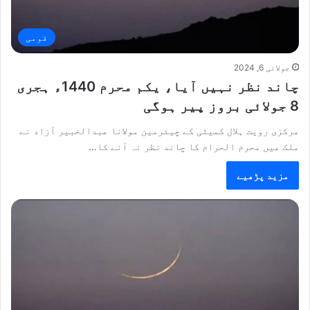
قومی
جولائی 6, 2024
چاند نظر نہیں آیا، یکم محرم 1440ء ہجری
8 جولائی بروز پیر ہوگی
مرکزی رویت ہلال کمیٹی کے چیئرمین مولانا عبدالخبیر آزاد نے
ملک میں محرم الحرام کا چاند نظر نہ آنے کا…
مزید پڑھیے