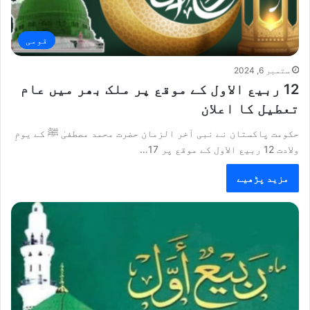
قومی
ستمبر 6, 2024
12 ربیع الاول کے موقع پر ملک بھر میں عام
تعطیل کا اعلان
حکومت پاکستان نے نبی آخر الزمان حضرت محمد مصطفیٰ ﷺ کے یومِ
ولادت 12 ربیع الاول کے موقع پر 17…
مزید پڑھیے