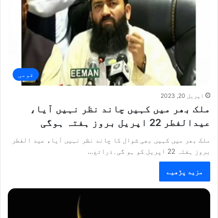
قومی
اپریل 20, 2023
ملک بھر میں کہیں چاند نظر نہیں آیا،
عیدالفطر 22 اپریل بروز ہفتہ ہوگی
ملک بھر میں کہیں بھی شوال کا چاند نظر نہیں آیا، عید الفطر
بروز ہفتہ 22 اپریل کو ہو گی۔ذرائع…
مزید پڑھیے