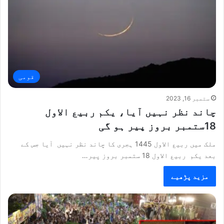
قومی
ستمبر 16, 2023
چاند نظر نہیں آیا، یکم ربیع الاول
18ستمبر بروز پیر ہو گی
ملک میں ربیع الاول 1445 ہجری کا چاند نظر نہیں آیا جس کے
بعد یکم ربیع الاول 18 ستمبر بروز پیر…
مزید پڑھیے