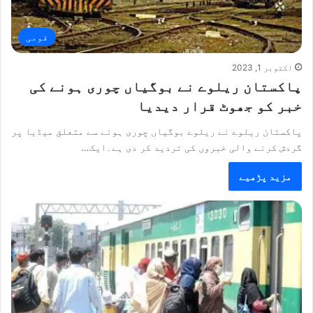
قومی
اکتوبر 1, 2023
پاکستان ریلوے نے بوگیاں چوری ہونے کی
خبر کو جھوٹ قرار دیدیا
پاکستان ریلوے نے ریلوے بوگیاں چوری ہونے سے متعلق میڈیا پر
گردش کرنے والی خبروں کی تردید کر دی ہے۔ایک…
مزید پڑھیے