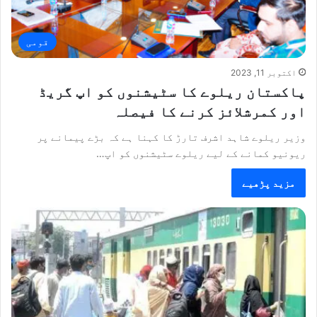
قومی
اکتوبر 11, 2023
پاکستان ریلوے کا سٹیشنوں کو اپ گریڈ
اور کمرشلائز کرنے کا فیصلہ
وزیر ریلوے شاہد اشرف تارڑ کا کہنا ہے کہ بڑے پیمانے پر
ریونیو کمانے کے لیے ریلوے سٹیشنوں کو اپ…
مزید پڑھیے