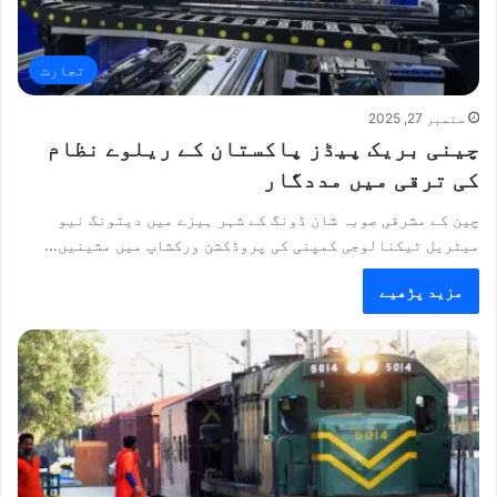
تجارت
ستمبر 27, 2025
چینی بریک پیڈز پاکستان کے ریلوے نظام
کی ترقی میں مددگار
چین کے مشرقی صوبہ شان ڈونگ کے شہر ہیزے میں دیتونگ نیو
میٹریل ٹیکنالوجی کمپنی کی پروڈکشن ورکشاپ میں مشینیں…
مزید پڑھیے