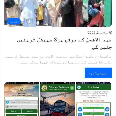
قومی
جولائی 2, 2022
عید الاضحیٰ کے موقع پر3 سپیشل ٹرینیں
چلیں گی
پاکستان ریلوے انتظامیہ نے عید الاضحیٰ پر تین اسپیشل ٹرینیں
چلانے کا فیصلہ کیا۔ترجمان ریلوے کا کہنا ہے کہ پہلی…
مزید پڑھیے