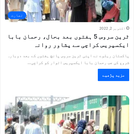
تجارت
اکتوبر 2, 2022
ٹرین سروس 5 ہفتوں بعد بحال، رحمان بابا
ایکسپریس کراچی سے پشاور روانہ
پاکستان ریلوے نے اپنی ٹرین سروس پانچ ہفتوں کے بعد دوبارہ
شروع کی جب رحمان بابا ایکسپریس اتوار کو کراچی…
مزید پڑھیے