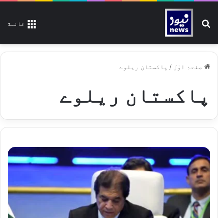
تلاش کیجیے
قائمة
صفحۂ اوّل
/
پاکستان ریلوے
پاکستان ریلوے