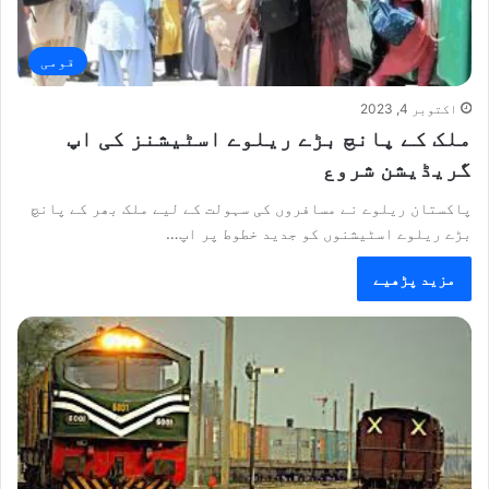
قومی
اکتوبر 4, 2023
ملک کے پانچ بڑے ریلوے اسٹیشنز کی اپ
گریڈیشن شروع
پاکستان ریلوے نے مسافروں کی سہولت کے لیے ملک بھر کے پانچ
بڑے ریلوے اسٹیشنوں کو جدید خطوط پر اپ…
مزید پڑھیے