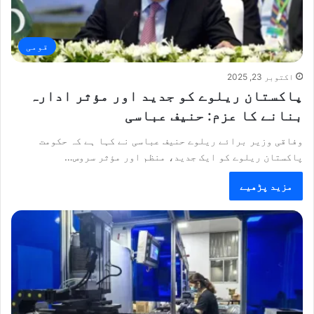
قومی
اکتوبر 23, 2025
پاکستان ریلوے کو جدید اور مؤثر ادارہ
بنانے کا عزم: حنیف عباسی
وفاقی وزیر برائے ریلوے حنیف عباسی نے کہا ہے کہ حکومت
پاکستان ریلوے کو ایک جدید، منظم اور مؤثر سروس…
مزید پڑھیے