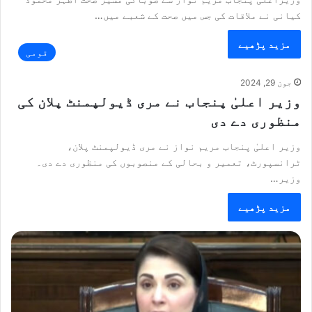
کیانی نے ملاقات کی جس میں صحت کے شعبے میں…
مزید پڑھیے
قومی
جون 29, 2024
وزیر اعلیٰ پنجاب نے مری ڈیولپمنٹ پلان کی
منظوری دے دی
وزیر اعلیٰ پنجاب مریم نواز نے مری ڈیولپمنٹ پلان،
ٹرانسپورٹ، تعمیر و بحالی کے منصوبوں کی منظوری دے دی۔
وزیر…
مزید پڑھیے