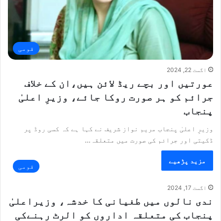
قومی
اگست 22, 2024
عورتیں اور بچے ریڈ لائن ہیں،ان کے خلاف
جرائم کو ہر صورت روکا جائے، وزیرِ اعلیٰ
پنجاب
وزیرِ اعلیٰ پنجاب مریم نواز شریف نے کہا ہے کہ کسی روڈ پر
ڈکیتی اور جرائم کی صورت میں متعلقہ…
مزید پڑھیے
قومی
اگست 17, 2024
ندی نالوں میں طغیانی کا خدشہ، وزیراعلیٰ
پنجاب کی متعلقہ اداروں کو الرٹ رہنےکی