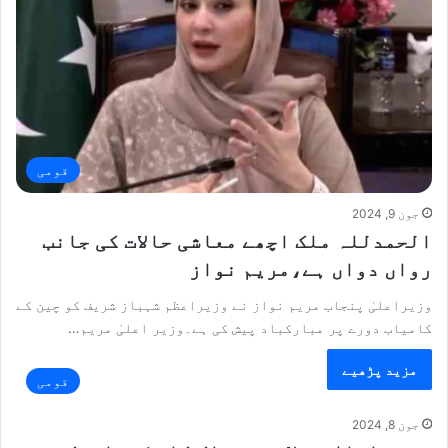
قومی
جون 9, 2024
الحمدللہ ملک اچھے معاشی حالات کی جانب
رواں دواں ہے،مریم نواز
وزیراعلیٰ پنجاب مریم نواز نے وزیراعظم شہباز شریف کو چین کے
کامیاب دورے پر مبارکباد پیش کی ہے۔وزیر اعلیٰ مریم…
مزید پڑھیے
قومی
جون 8, 2024