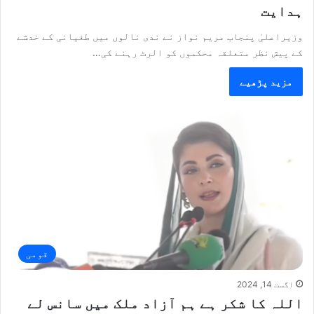
ہدایت
وزیراعلیٰ پنجاب مریم نواز نے ندی نالوں میں طغیانی کے خدشے
کے پیش نظر متعلقہ محکموں کو الرٹ رہنے کی…
مزید پڑھیے
قومی
اگست 14, 2024
اللہ کا شکر ہے ہم آزاد ملک میں سانس لے