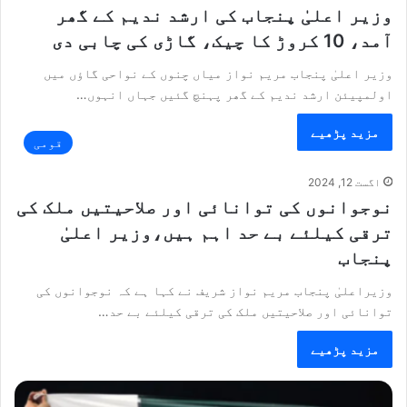
وزیر اعلیٰ پنجاب کی ارشد ندیم کے گھر
آمد، 10 کروڑ کا چیک، گاڑی کی چابی دی
وزیر اعلیٰ پنجاب مریم نواز میاں چنوں کے نواحی گاؤں میں
اولمپیئن ارشد ندیم کے گھر پہنچ گئیں جہاں انہوں…
مزید پڑھیے
قومی
اگست 12, 2024
نوجوانوں کی توانائی اور صلاحیتیں ملک کی
ترقی کیلئے بے حد اہم ہیں،وزیر اعلیٰ
پنجاب
وزیراعلیٰ پنجاب مریم نواز شریف نے کہا ہے کہ نوجوانوں کی
توانائی اور صلاحیتیں ملک کی ترقی کیلئے بے حد…
مزید پڑھیے