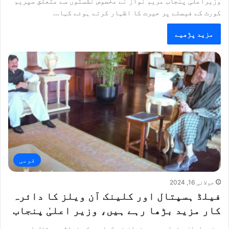
وزیراعلیٰ پنجاب مریم نواز نے مخصوص نشستوں سے متعلق سپریم
کورٹ کے فیصلے پر حیرت کا اظہار کرتے ہوئے کہا…
مزید پڑھیے
قومی
جولائی 16, 2024
فیلڈ ہسپتال اور کلینک آن ویلز کا دائرہ
کار مزید بڑھا رہے ہیں، وزیر اعلیٰ پنجاب
وزیراعلیٰ پنجاب مریم نواز نے کہا ہے کہ فیلڈ ہسپتال اور