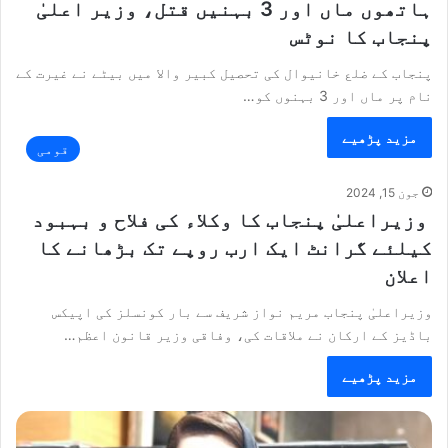
ہاتھوں ماں اور 3 بہنیں قتل، وزیر اعلیٰ
پنجاب کا نوٹس
پنجاب کے ضلع خانیوال کی تحصیل کبیر والا میں بیٹے نے غیرت کے
نام پر ماں اور 3 بہنوں کو…
مزید پڑھیے
قومی
جون 15, 2024
وزیراعلیٰ پنجاب کا وکلاء کی فلاح و بہبود
کیلئے گرانٹ ایک ارب روپے تک بڑھانے کا
اعلان
وزیراعلیٰ پنجاب مریم نواز شریف سے بار کونسلز کی اپیکس
باڈیز کے ارکان نے ملاقات کی، وفاقی وزیر قانون اعظم…
مزید پڑھیے