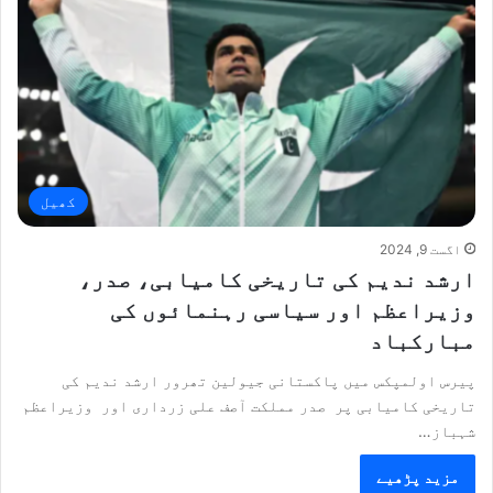
کھیل
اگست 9, 2024
ارشد ندیم کی تاریخی کامیابی، صدر،
وزیراعظم اور سیاسی رہنمائوں کی
مبارکباد
پیرس اولمپکس میں پاکستانی جیولین تھرور ارشد ندیم کی
تاریخی کامیابی پر صدر مملکت آصف علی زرداری اور وزیراعظم
شہباز…
مزید پڑھیے