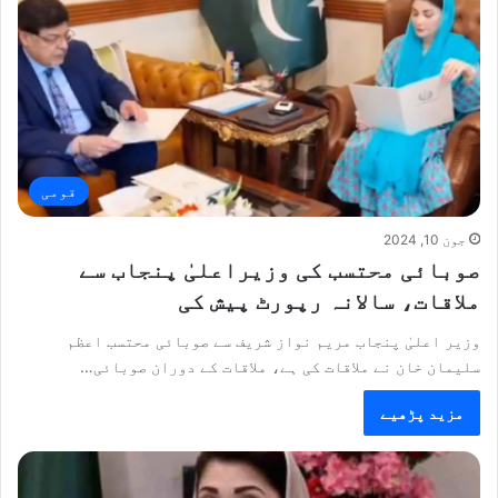
قومی
جون 10, 2024
صوبائی محتسب کی وزیراعلیٰ پنجاب سے
ملاقات، سالانہ رپورٹ پیش کی
وزیر اعلیٰ پنجاب مریم نواز شریف سے صوبائی محتسب اعظم
سلیمان خان نے ملاقات کی ہے، ملاقات کے دوران صوبائی…
مزید پڑھیے