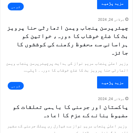
مزید پڑھیے
قومی
جولائی 24, 2024
چیئرپرسن پنجاب ویمن اتھارٹی حنا پرویز
بٹ کا ضلع خوشاب کا دورہ، خواتین کو
ہراسانی سے محفوظ رکھنے کی کوششوں کا
جائزہ
وزیر اعلیٰ پنجاب مریم نواز کی ہدایت پرچیئرپرسن پنجاب ویمن
اتھارٹی حنا پرویز بٹ کا ضلع خوشاب کا دورہ۔ ڈپٹی…
مزید پڑھیے
قومی
جولائی 24, 2024
پاکستان اور جرمنی کا باہمی تعلقات کو
مضبوط بنانے کے عزم کا اعادہ
وزیر اعلیٰ پنجاب مریم نواز سے فیڈرل ری پبلک جرمنی کے سفیر
الفریڈ گراناس نے ملاقات کی جس میں باہمی…