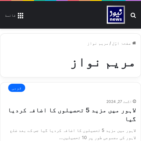
تلاش کیجیے
قائمة
صفحۂ اوّل
/
مریم نواز
مریم نواز
قومی
اگست 27, 2024
لاہور میں مزید 5 تحصیلوں کا اضافہ کردیا
گیا
لاہور میں مزید 5 تحصیلوں کا اضافہ کردیا گیا جس کے بعد ضلع
لاہور کی مجموعی طور پر 10 تحصیلیں…