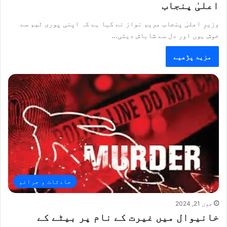
اعلیٰ پنجاب
وزیرِ اعلیٰ پنجاب مریم نواز نے کہا ہے کہ اپنی پوری ٹیم سے
خوش ہوں اور دل سے شاباش دیتی…
مزید پڑھیے
حادثات و جرائم
جون 21, 2024
خانیوال میں غیرت کے نام پر بیٹے کے