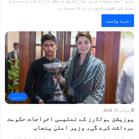
وزیر اعلیٰ پنجاب مریم نواز شریف نے جشن آزادی کے دن سے سولر
پینل کی تقسیم شروع کرنے کا فیصلہ…
مزید پڑھیے
تعلیم
جولائی 11, 2024
پوزیشن ہولڈرز کے تعلیمی اخراجات حکومت
برداشت کرے گی، وزیر اعلیٰ پنجاب
وزیراعلیٰ پنجاب مریم نواز نے لاہور میں میٹرک کے امتحانات