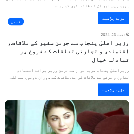
ہیرو ہیں اور ان کے خاندانوں کو ہر…
مزید پڑھیے
قومی
اگست 23, 2024
وزیر اعلیٰ پنجاب سے جرمن سفیر کی ملاقات،
اقتصادی و تجارتی تعلقات کے فروغ پر
تبادلہ خیال
وزیراعلیٰ پنجاب مریم نواز سے جرمن وزیر برائے اقتصادی
تعاون و ترقی نے ملاقات کی ہے۔ملاقات کے دوران دونوں ممالک…
مزید پڑھیے