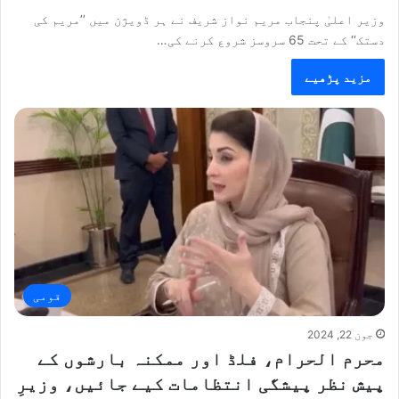
وزیر اعلیٰ پنجاب مریم نواز شریف نے ہر ڈویژن میں ’’مریم کی
دستک‘‘ کے تحت 65 سروسز شروع کرنے کی…
مزید پڑھیے
قومی
جون 22, 2024
محرم الحرام، فلڈ اور ممکنہ بارشوں کے
پیش نظر پیشگی انتظامات کیے جائیں، وزیرِ