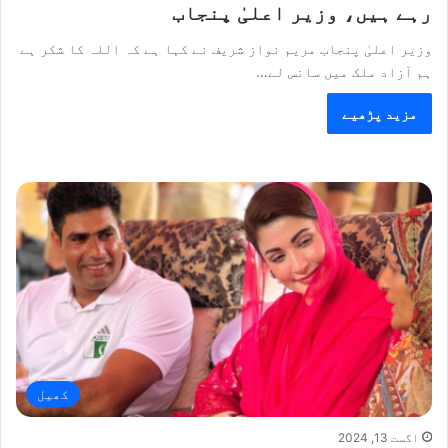
رہے ہیں، وزیر اعلیٰ پنجاب
وزیر اعلیٰ پنجاب مریم نواز شریف نے کہا ہے کہ اللہ کا شکر ہے
ہم آزاد ملک میں سانس لے…
مزید پڑھیے
کھیل
اگست 13, 2024