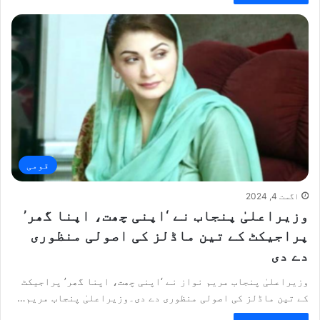
قومی
اگست 4, 2024
وزیراعلیٰ پنجاب نے ‘اپنی چھت، اپنا گھر’
پراجیکٹ کے تین ماڈلز کی اصولی منظوری
دے دی
وزیراعلیٰ پنجاب مریم نواز نے ‘اپنی چھت، اپنا گھر’ پراجیکٹ
کے تین ماڈلز کی اصولی منظوری دے دی۔وزیراعلیٰ پنجاب مریم…