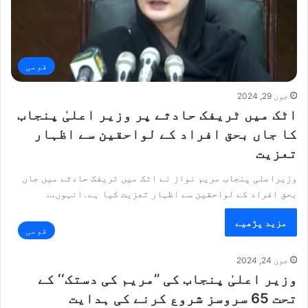
قومی
جون 29, 2024
اٹک میں ٹریفک حادثے پر وزیر اعلیٰ پنجاب
کا جاں بحق افراد کے لواحقین سے اظہار
تعزیت
وزیراعلی پنجاب مریم نواز نے اٹک میں ٹریفک حادثے میں جاں
بحق افراد کے لواحقین سے اظہار تعزیت کیا ہے۔انہوں…
مزید پڑھیے
قومی
جون 24, 2024
وزیر اعلیٰ پنجاب کی ’’مریم کی دستک‘‘ کے
تحت 65 سروسز شروع کرنے کی ہدایت