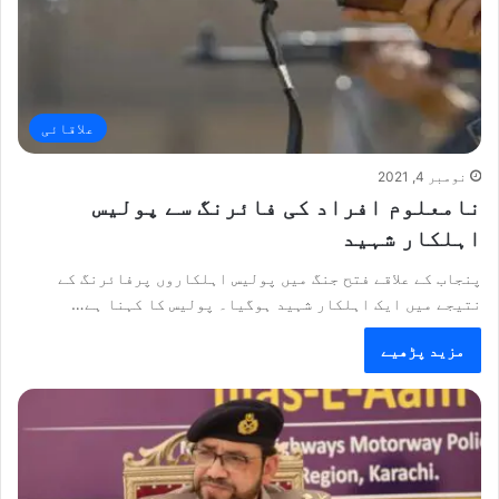
علاقائی
نومبر 4, 2021
نامعلوم افراد کی فائرنگ سے پولیس
اہلکار شہید
پنجاب کے علاقے فتح جنگ میں پولیس اہلکاروں پرفائرنگ کے
نتیجے میں ایک اہلکار شہید ہوگیا۔ پولیس کا کہنا ہے…
مزید پڑھیے