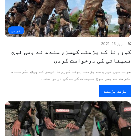
قومی
اپریل 25, 2021
کورونا کے بڑھتے کیسز، سندھ نے بھی فوج
تعیناتی کی درخواست کردی
صوبے میں تیزی سے بڑھتے ہوئے کورونا کیسز کے پیش نظر سندھ
حکومت نے بھی فوج تعینات کرنے کی درخواست…
مزید پڑھیے