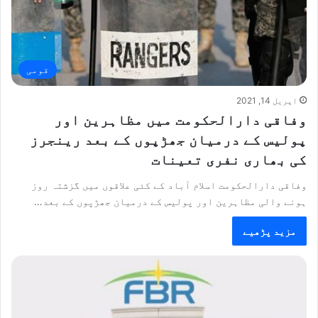
قومی
اپریل 14, 2021
وفاقی دارالحکومت میں مظاہرین اور
پولیس کے درمیان جھڑپوں کے بعد رینجرز
کی بھاری نفری تعینات
وفاقی دارالحکومت اسلام آباد کے کئی علاقوں میں گزشتہ روز
ہونے والی مظاہرین اور پولیس کے درمیان جھڑپوں کے بعد…
مزید پڑھیے