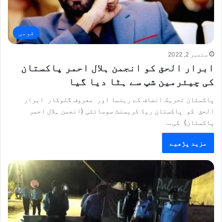
قومی
ستمبر 2, 2022
ابرار الحق کو انجمن ہلال احمر پاکستان
کی چیئرمین شپ سے ہٹا دیا گیا
پاکستان تحریک انصاف کے رہنما اور معروف گلوکار ابرار
الحق کو پاکستان ریڈ کریسنٹ سوسائٹی (انجمن ہلال احمر
پاکستان) کی…
مزید پڑھیے