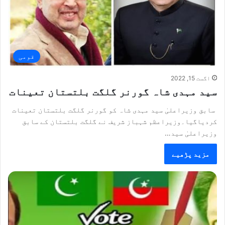
قومی
اگست 15, 2022
سید مہدی شاہ گورنر گلگت بلتستان تعینات
سابق وزیراعلیٰ سید مہدی شاہ کو گورنر گلگت بلتستان تعینات
کردیاگیا۔وزیراعظم شہباز شریف نے گلگت بلتستان کے سابق
وزیراعلیٰ سید…
مزید پڑھیے