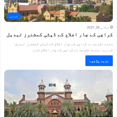
قومی
جولائی 26, 2021
کراچی کے چار اضلاع کے ڈپٹی کمشنرز تبدیل
سندھ حکومت نے کراچی کے چار اضلاع کے ڈپٹی کمشنرز تبدیل
کردیے۔ سندھ حکومت نے کراچی کے چار اضلاع کے…
مزید پڑھیے