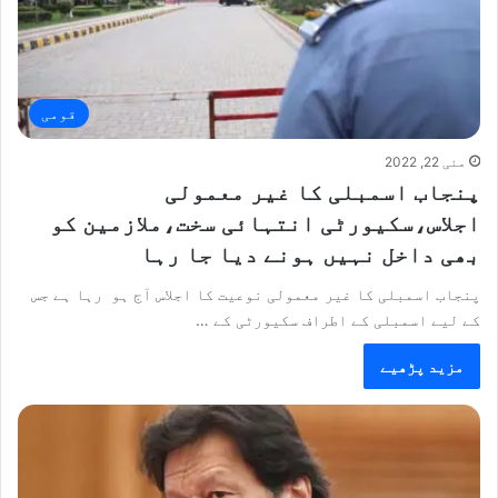
قومی
مئی 22, 2022
پنجاب اسمبلی کا غیر معمولی
اجلاس،سکیورٹی انتہائی سخت،ملازمین کو
بھی داخل نہیں ہونے دیا جا رہا
پنجاب اسمبلی کا غیر معمولی نوعیت کا اجلاس آج ہو رہا ہے جس
کے لیے اسمبلی کے اطراف سکیورٹی کے …
مزید پڑھیے