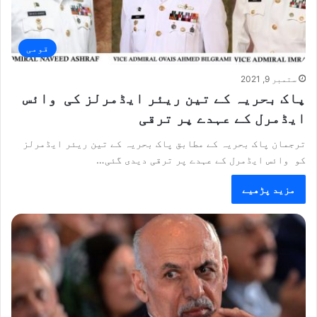
قومی
ستمبر 9, 2021
پاک بحریہ کے تین ریئر ایڈمرلز کی وائس
ایڈمرل کے عہدے پر ترقی
ترجمان پاک بحریہ کے مطابق پاک بحریہ کے تین ریئر ایڈمرلز
کو وائس ایڈمرل کے عہدے پر ترقی دیدی گئی…
مزید پڑھیے