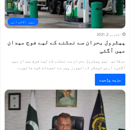
بین الاقوامی
اکتوبر 2, 2021
پیٹرول بحران سے نمٹنے کے لیے فوج میدان
میں آگئی
برطانیہ میں پیٹرول بحران سے نمٹنے کے لیے فوج میدان میں
آگئی، آرمی ٹینکر ڈرائیورز پیر سے تعینات کیے جائیں…
مزید پڑھیے