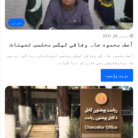
قومی
ستمبر 29, 2021
آصف محمود جاہ وفاقی ٹیکس محتسب تعینات
آصف محمود جاہ کو وفاقی ٹیکس محتسب تعینات کر دیا گیا ہے جس
کا نوٹیفکیشن بھی جاری کر دیا گیا…
مزید پڑھیے