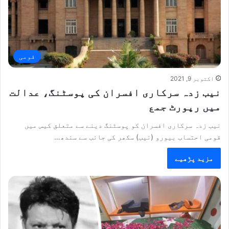
قومی
اکتوبر 9, 2021
نیب زدہ سرکاری افسران کی پوسٹنگ، عدالت
میں رپورٹ جمع
نیب زدہ سرکاری افسران کو پوسٹنگ دینے سے متعلق کیس میں
قومی احتساب بیورو (نیب) سکھر کی جانب سے سندھ…
مزید پڑھیے