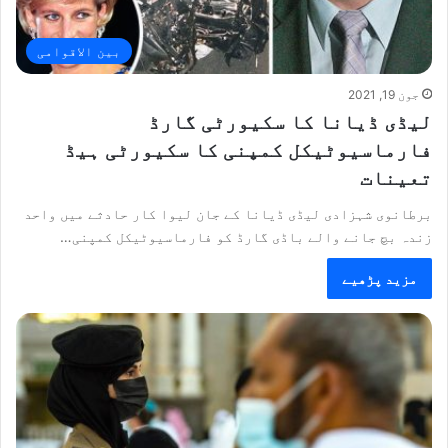
بین الاقوامی
جون 19, 2021
لیڈی ڈیانا کا سکیورٹی گارڈ
فارماسیوٹیکل کمپنی کا سکیورٹی ہیڈ
تعینات
برطانوی شہزادی لیڈی ڈیانا کے جان لیوا کار حادثے میں واحد
زندہ بچ جانے والے باڈی گارڈ کو فارماسیوٹیکل کمپنی…
مزید پڑھیے