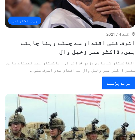
بین الاقوامی
اگست 14, 2021
اشرف غنی اقتدار سے چمٹے رہنا چاہتے
ہیں،ڈاکٹر عمر زخیل وال
افغانستان کے سابق وزیرِ خزانہ اور پاکستان میں تعینات سابق
سفیر ڈاکٹر عمر زخیل وال نے افغان صدر اشرف غنی…
مزید پڑھیے