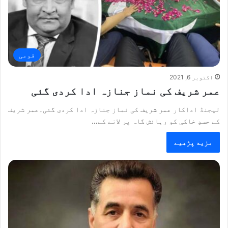
قومی
اکتوبر 6, 2021
عمر شریف کی نماز جنازہ ادا کردی گئی
لیجنڈ اداکار عمر شریف کی نماز جنازہ ادا کردی گئی۔عمر شریف
کے جسدِ خاکی کو رہائش گاہ پر لانے کے…
مزید پڑھیے