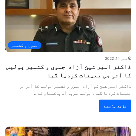
جموں و کشمیر
مئی 14, 2022
ڈاکٹر امیر شیخ آزاد جموں و کشمیر پولیس
کا آئی جی تعینات کردیا گیا
ڈاکٹر امیر شیخ کو آزاد جموں و کشمیر پولیس کا آئی جی
تعینات کردیا گیا۔ پولیس سروس آف پاکستان کے…
مزید پڑھیے