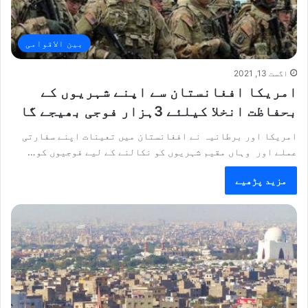
بین الاقوامی
اگست 13, 2021
امریکا افغانستان سے اپنے شہریوں کے
بحفاظت انخلا کیلئے 3ہزار فوجی بھیجے گا
امریکا اور برطانیہ نے افغانستان میں تعینات اپنے سفارتی
عملے اور وہاں مقیم شہریوں کو نکالنے کے لیے فوجیوں کو…
مزید پڑھیے