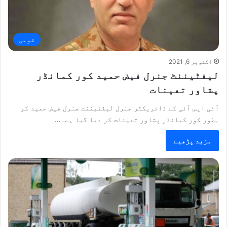
قومی
اکتوبر 6, 2021
لیفٹیننٹ جنرل فیض حمید کور کمانڈر
پشاور تعینات
آئی ایس آئی کے ڈائریکٹر جنرل لیفٹیننٹ جنرل فیض حمید کو
بطور کور کمانڈر پشاور تعینات کر دیا گیا ہے۔…
مزید پڑھیے