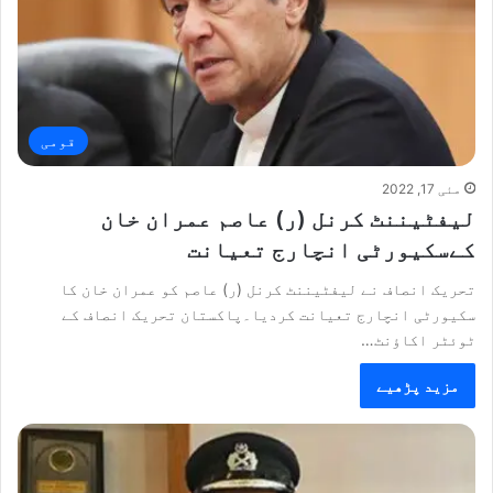
قومی
مئی 17, 2022
لیفٹیننٹ کرنل (ر) عاصم عمران خان
کےسکیورٹی انچارج تعیانت
تحریک انصاف نے لیفٹیننٹ کرنل (ر) عاصم کو عمران خان کا
سکیورٹی انچارج تعیانت کردیا۔پاکستان تحریک انصاف کے
ٹوئٹر اکاؤنٹ…
مزید پڑھیے