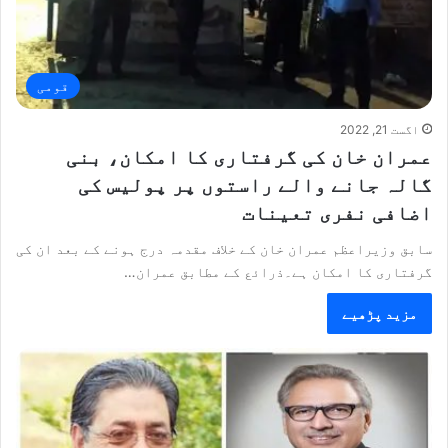
قومی
اگست 21, 2022
عمران خان کی گرفتاری کا امکان، بنی
گالہ جانے والے راستوں پر پولیس کی
اضافی نفری تعینات
سابق وزیراعظم عمران خان کے خلاف مقدمہ درج ہونے کے بعد ان کی
گرفتاری کا امکان ہے۔ذرائع کے مطابق عمران…
مزید پڑھیے