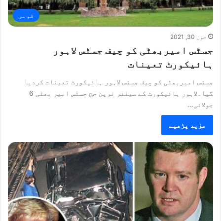
قومی
جون 30, 2021
جسٹس امیربھٹی کو چیف جسٹس لاہور
ہائیکورٹ تعینات
جسٹس امیربھٹی کو چیف جسٹس لاہور ہائیکورٹ تعینات کردیا
گیا۔لاہور ہائیکورٹ کے سینئر ترین جج جسٹس امیر بھٹی 6
جولائی…
مزید پڑھیے