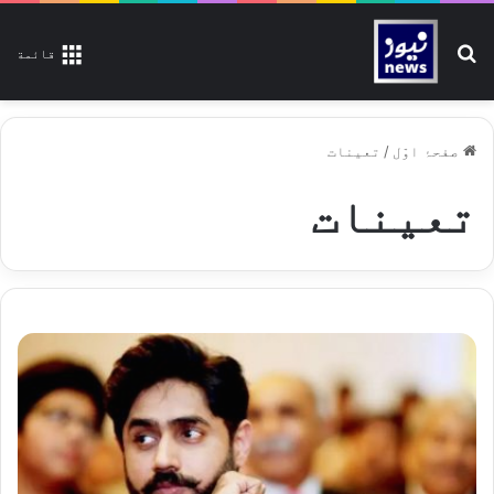
تلاش کیجیے
قائمة
صفحۂ اوّل
/
تعینات
تعینات