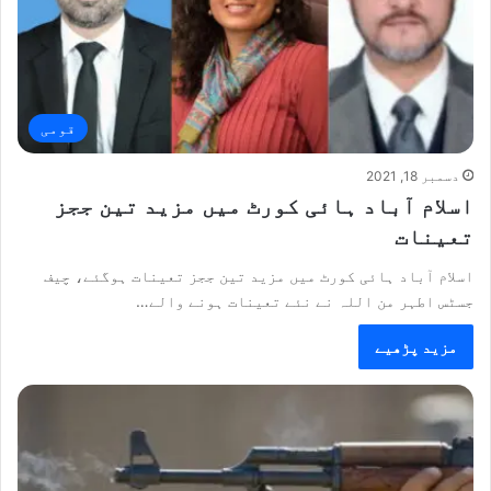
قومی
دسمبر 18, 2021
اسلام آباد ہائی کورٹ میں مزید تین ججز
تعینات
اسلام آباد ہائی کورٹ میں مزید تین ججز تعینات ہوگئے، چیف
جسٹس اطہر من اللہ نے نئے تعینات ہونے والے…
مزید پڑھیے