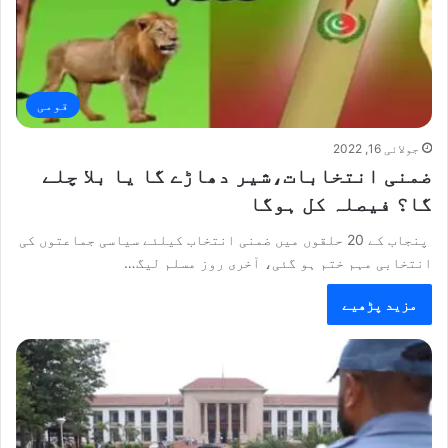
قومی
جولائی 16, 2022
ضمنی انتخابات،شیر دھاڑے گا یا بلا چلے
گا؟ فیصلہ کل ہوگا
پنجاب کے 20 حلقوں میں ضمنی انتخاب کیلئے سیاسی جماعتوں کی
انتخابی مہم ختم ہو گئی، آخری روز مسلم لیگ…
مزید پڑھیے