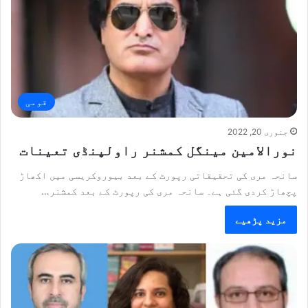
قومی
جنوری 20, 2022
نورالامین مینگل کمشنر راولپنڈی تعینات
سانحہ مری کی تحقیقاتی رپورٹ کے بعد بیوروکریسی میں اکھاڑ
پچھاڑ کردی گئی ہے۔ سانحہ مری کی رپورٹ کے بعد کمشنر…
مزید پڑھیے