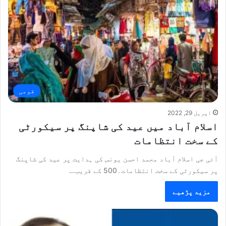
قومی
اپریل 29, 2022
اسلام آباد میں عید کی شاپنگ پر سیکورٹی
کے سخت انتظامات
آئی جی اسلام آباد محمد احسن یونس کی ہدایت پر عید کی شاپنگ
پر سیکورٹی کے سخت انتظامات۔500 کے قریب…
مزید پڑھیے