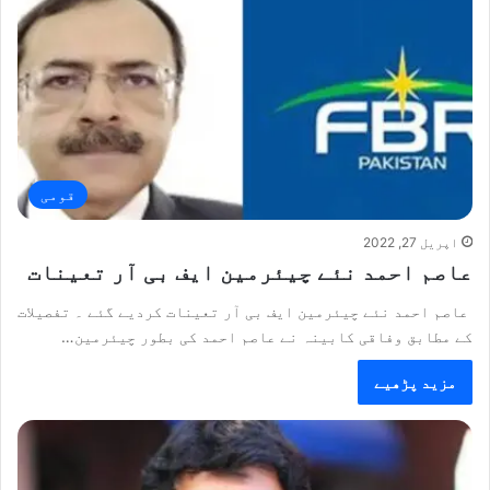
قومی
اپریل 27, 2022
عاصم احمد نئے چیئرمین ایف بی آر تعینات
عاصم احمد نئے چیئرمین ایف بی آر تعینات کردیے گئے ۔ تفصیلات
کے مطابق وفاقی کابینہ نے عاصم احمد کی بطور چیئرمین…
مزید پڑھیے