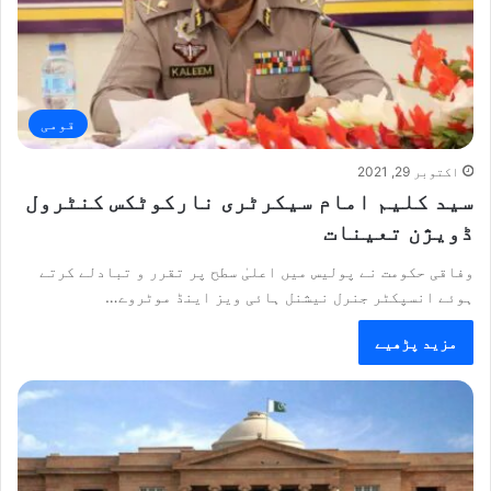
قومی
اکتوبر 29, 2021
سید کلیم امام سیکرٹری نارکوٹکس کنٹرول
ڈویژن تعینات
وفاقی حکومت نے پولیس میں اعلیٰ سطح پر تقرر و تبادلے کرتے
ہوئے انسپکٹر جنرل نیشنل ہائی ویز اینڈ موٹروے…
مزید پڑھیے