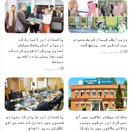
وزیراعظم شہباز شریف سعودی
پاکستان اور ڈنمارک کے
عرب کے شہر جدہ پہنچ گئے
درمیان اسٹریٹجک سیکٹر
تعاون پروگرام شروع کرنے کے
12 گھنٹے پہلے
لیے مفاہمتی یادداشت پر
دستخط
1 دن پہلے
ملک کے بیشتر علاقوں میں آج
پاکستان اور جاپان کا بنیادی
بھی گرم اور مرطوب موسم،
شعبوں میں تعاون کے نئے مواقع
بالائی علاقوں میں بارش کا
تلاش کرنے پر اتفاق