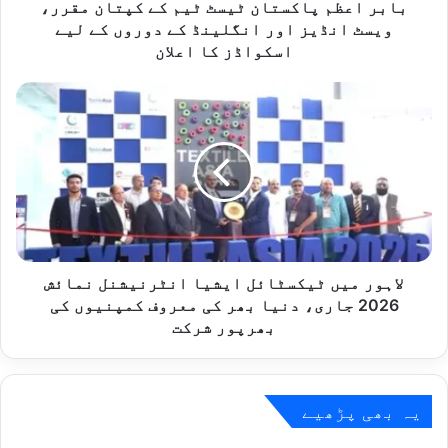
انڈیز
بابر اعظم پاکستان ٹیسٹ ٹیم کے کپتان مقرر،
اور
ویسٹ انڈیز اور انگلینڈ کے دوروں کے لیے
انگلینڈ
اسکواڈز کا اعلان
کے
دوروں
لاہور
کے
میں
لیے
ٹیکسٹائل
اسکواڈز
ایشیا
کا
انٹرنیشنل
اعلان
نمائش
2026
جاری،
دنیا
بھر
لاہور میں ٹیکسٹائل ایشیا انٹرنیشنل نمائش
کی
2026 جاری، دنیا بھر کی معروف کمپنیوں کی
معروف
بھرپور شرکت
کمپنیوں
کی
بھرپور
شرکت
یہ بھی پڑھیے