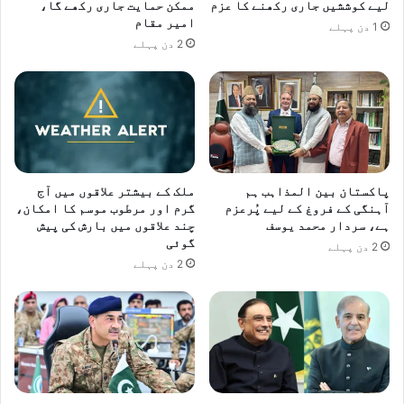
لیے کوششیں جاری رکھنے کا عزم
ممکن حمایت جاری رکھے گا،
امیر مقام
1 دن پہلے
2 دن پہلے
پاکستان بین المذاہب ہم
ملک کے بیشتر علاقوں میں آج
آہنگی کے فروغ کے لیے پُرعزم
گرم اور مرطوب موسم کا امکان،
ہے، سردار محمد یوسف
چند علاقوں میں بارش کی پیش
گوئی
2 دن پہلے
2 دن پہلے