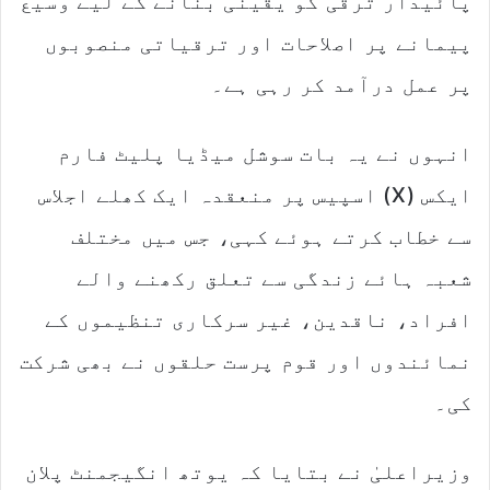
پائیدار ترقی کو یقینی بنانے کے لیے وسیع
پیمانے پر اصلاحات اور ترقیاتی منصوبوں
پر عمل درآمد کر رہی ہے۔
انہوں نے یہ بات سوشل میڈیا پلیٹ فارم
ایکس (X) اسپیس پر منعقدہ ایک کھلے اجلاس
سے خطاب کرتے ہوئے کہی، جس میں مختلف
شعبہ ہائے زندگی سے تعلق رکھنے والے
افراد، ناقدین، غیر سرکاری تنظیموں کے
نمائندوں اور قوم پرست حلقوں نے بھی شرکت
کی۔
وزیراعلیٰ نے بتایا کہ یوتھ انگیجمنٹ پلان