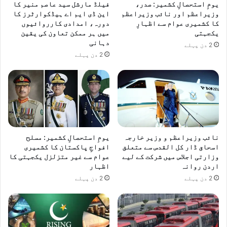
یومِ استحصالِ کشمیر: صدر،
فیلڈ مارشل سید عاصم منیر کا
وزیراعظم اور نائب وزیراعظم
این ڈی ایم اے ہیڈکوارٹرز کا
کا کشمیری عوام سے اظہارِ
دورہ، امدادی کارروائیوں
یکجہتی
میں ہر ممکن تعاون کی یقین
دہانی
2 دن پہلے
2 دن پہلے
نائب وزیراعظم و وزیر خارجہ
یومِ استحصالِ کشمیر: مسلح
اسحاق ڈار کل القدس سے متعلق
افواجِ پاکستان کا کشمیری
وزارتی اجلاس میں شرکت کے لیے
عوام سے غیر متزلزل یکجہتی کا
اردن روانہ
اظہار
2 دن پہلے
2 دن پہلے