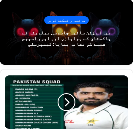
سائنس و ٹیکنالوجی
میراج کِٹن سائبر جاسوسی میلویئر نے
پاکستان کے ہوابازی اور ایرو اسپیس
شعبے کو نشانہ بنایا: کیسپرسکی
بابر
اعظم
پاکستان
ٹیسٹ
ٹیم
کے
کپتان
مقرر،
ویسٹ