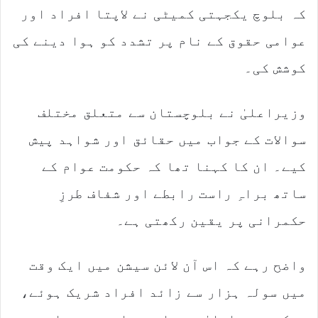
کہ بلوچ یکجہتی کمیٹی نے لاپتا افراد اور
عوامی حقوق کے نام پر تشدد کو ہوا دینے کی
کوشش کی۔
وزیراعلیٰ نے بلوچستان سے متعلق مختلف
سوالات کے جواب میں حقائق اور شواہد پیش
کیے۔ ان کا کہنا تھا کہ حکومت عوام کے
ساتھ براہِ راست رابطے اور شفاف طرزِ
حکمرانی پر یقین رکھتی ہے۔
واضح رہے کہ اس آن لائن سیشن میں ایک وقت
میں سولہ ہزار سے زائد افراد شریک ہوئے،