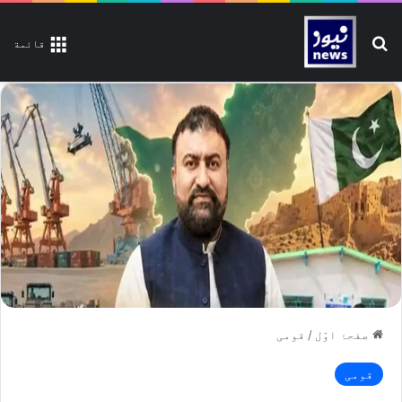
تلاش کیجیے
قائمة
صفحۂ اوّل
/
قومی
قومی