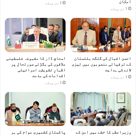
امکان
1 دن پہلے
1 دن پہلے
احسن اقبال کی گلگت بلتستان
اسحاق ڈار کا مقبوضہ فلسطینی
کے ترقیاتی منصوبوں میں تیزی
علاقوں کی بگڑتی صورتحال پر
لانے کی ہدایت
اظہارِ تشویش، اسرائیلی
اقدامات کی مذمت
1 دن پہلے
1 دن پہلے
وزیراعظم کا خطے میں امن کے
پاکستان کشمیری عوام کی ہر