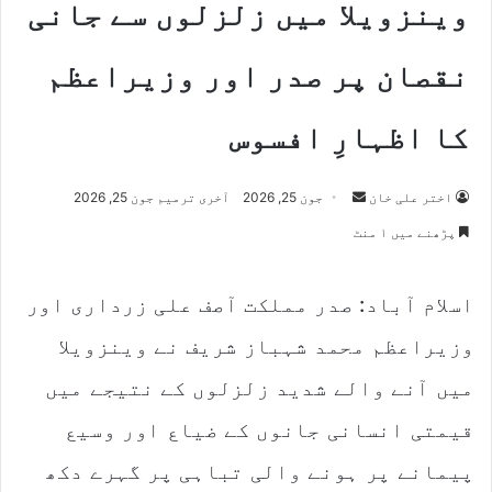
وینزویلا میں زلزلوں سے جانی
نقصان پر صدر اور وزیراعظم
کا اظہارِ افسوس
Send
اختر علی خان
جون 25, 2026
آخری ترمیم جون 25, 2026
an
پڑھنے میں ۱ منٹ
email
اسلام آباد: صدر مملکت آصف علی زرداری اور
وزیراعظم محمد شہباز شریف نے وینزویلا
میں آنے والے شدید زلزلوں کے نتیجے میں
قیمتی انسانی جانوں کے ضیاع اور وسیع
پیمانے پر ہونے والی تباہی پر گہرے دکھ