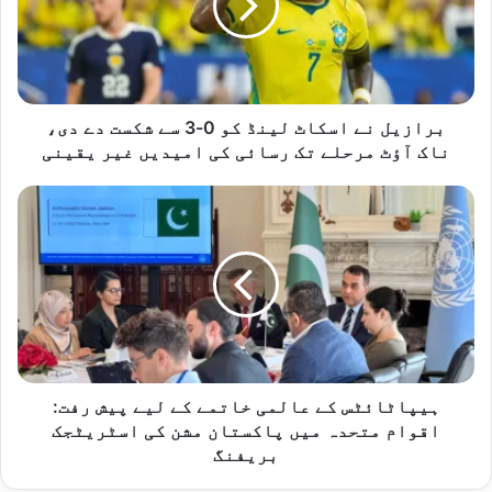
کو
0-
3
سے
شکست
دے
برازیل نے اسکاٹ لینڈ کو 0-3 سے شکست دے دی،
دی،
ناک آؤٹ مرحلے تک رسائی کی امیدیں غیر یقینی
ناک
آؤٹ
ہیپاٹائٹس
مرحلے
کے
تک
عالمی
رسائی
خاتمے
کی
کے
امیدیں
لیے
غیر
پیش
یقینی
رفت:
اقوام
متحدہ
ہیپاٹائٹس کے عالمی خاتمے کے لیے پیش رفت:
میں
اقوام متحدہ میں پاکستان مشن کی اسٹریٹجک
پاکستان
بریفنگ
مشن