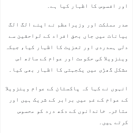
اور افسوس کا اظہار کیا ہے۔
صدر مملکت اور وزیراعظم نے اپنے الگ الگ
بیانات میں جاں بحق افراد کے لواحقین سے
دلی ہمدردی اور تعزیت کا اظہار کیا، جبکہ
وینزویلا کی حکومت اور عوام کے ساتھ اس
مشکل گھڑی میں یکجہتی کا اظہار بھی کیا۔
انہوں نے کہا کہ پاکستان کے عوام وینزویلا
کے عوام کے غم میں برابر کے شریک ہیں اور
متاثرہ خاندانوں کے دکھ درد کو محسوس
کرتے ہیں۔