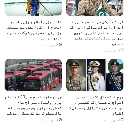
فیلڈ مارشل سید عاصم منیر کا
نائب وزیراعظم و وزیر خارجہ
این ڈی ایم اے ہیڈکوارٹرز کا
اسحاق ڈار کل القدس سے متعلق
دورہ، امدادی کارروائیوں
وزارتی اجلاس میں شرکت کے لیے
میں ہر ممکن تعاون کی یقین
اردن روانہ
دہانی
2 دن پہلے
2 دن پہلے
یومِ استحصالِ کشمیر: مسلح
چہلم حضرت امام حسینؓ کے موقع
افواجِ پاکستان کا کشمیری
پر راولپنڈی میں آج عام
عوام سے غیر متزلزل یکجہتی کا
تعطیل،میٹرو بس سروس صدر تک
اظہار
پاک سیکرٹریٹ تک معطل رہے گی
2 دن پہلے
3 دن پہلے