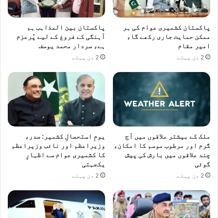
پاکستان کشمیری عوام کی ہر
پاکستان بین المذاہب ہم
ممکن حمایت جاری رکھے گا،
آہنگی کے فروغ کے لیے پُرعزم
امیر مقام
ہے، سردار محمد یوسف
2 دن پہلے
2 دن پہلے
ملک کے بیشتر علاقوں میں آج
یومِ استحصالِ کشمیر: صدر،
گرم اور مرطوب موسم کا امکان،
وزیراعظم اور نائب وزیراعظم
چند علاقوں میں بارش کی پیش
کا کشمیری عوام سے اظہارِ
گوئی
یکجہتی
2 دن پہلے
2 دن پہلے