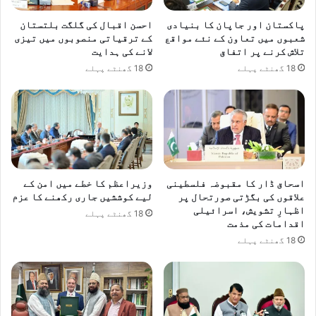
پاکستان اور جاپان کا بنیادی
احسن اقبال کی گلگت بلتستان
شعبوں میں تعاون کے نئے مواقع
کے ترقیاتی منصوبوں میں تیزی
تلاش کرنے پر اتفاق
لانے کی ہدایت
18 گھنٹے پہلے
18 گھنٹے پہلے
اسحاق ڈار کا مقبوضہ فلسطینی
وزیراعظم کا خطے میں امن کے
علاقوں کی بگڑتی صورتحال پر
لیے کوششیں جاری رکھنے کا عزم
اظہارِ تشویش، اسرائیلی
18 گھنٹے پہلے
اقدامات کی مذمت
18 گھنٹے پہلے