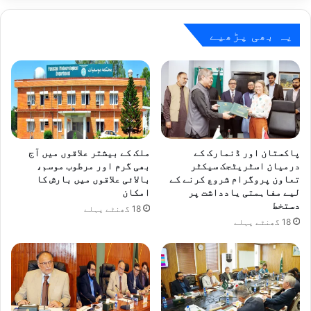
کی
اسٹریٹجک
بریفنگ
یہ بھی پڑھیے
پاکستان اور ڈنمارک کے
ملک کے بیشتر علاقوں میں آج
درمیان اسٹریٹجک سیکٹر
بھی گرم اور مرطوب موسم،
تعاون پروگرام شروع کرنے کے
بالائی علاقوں میں بارش کا
لیے مفاہمتی یادداشت پر
امکان
دستخط
18 گھنٹے پہلے
18 گھنٹے پہلے