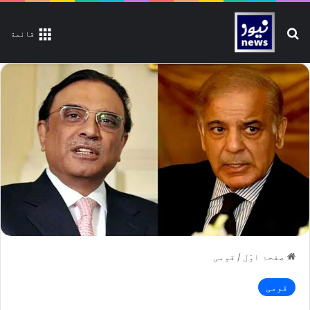
تلاش کیجیے
قائمة
صفحۂ اوّل
/
قومی
قومی