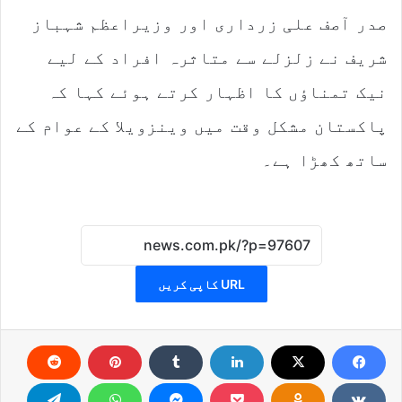
صدر آصف علی زرداری اور وزیراعظم شہباز
شریف نے زلزلے سے متاثرہ افراد کے لیے
نیک تمناؤں کا اظہار کرتے ہوئے کہا کہ
پاکستان مشکل وقت میں وینزویلا کے عوام کے
ساتھ کھڑا ہے۔
URL کاپی کریں