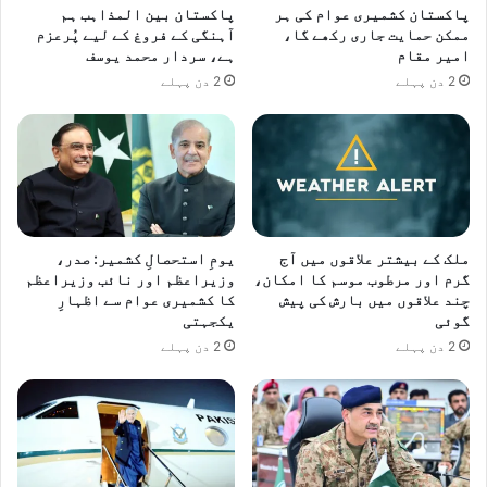
پاکستان کشمیری عوام کی ہر
پاکستان بین المذاہب ہم
ممکن حمایت جاری رکھے گا،
آہنگی کے فروغ کے لیے پُرعزم
امیر مقام
ہے، سردار محمد یوسف
2 دن پہلے
2 دن پہلے
ملک کے بیشتر علاقوں میں آج
یومِ استحصالِ کشمیر: صدر،
گرم اور مرطوب موسم کا امکان،
وزیراعظم اور نائب وزیراعظم
چند علاقوں میں بارش کی پیش
کا کشمیری عوام سے اظہارِ
گوئی
یکجہتی
2 دن پہلے
2 دن پہلے