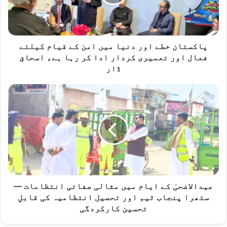
امن
کے
قیام
کیلئے
فعال
پاکستان خطے اور دنیا میں امن کے قیام کیلئے
اور
فعال اور تعمیری کردار ادا کر رہا ہے، اسحاق
تعمیری
ڈار
کردار
ادا
عیدالاضحیٰ
کر
کے
رہا
ایام
ہے،
میں
اسحاق
مثالی
ڈار
صفائی
انتظامات
—
ستھرا
پنجاب
عیدالاضحیٰ کے ایام میں مثالی صفائی انتظامات —
ٹیم
ستھرا پنجاب ٹیم اور تحصیل انتظامیہ کی قابلِ
اور
تحسین کارکردگی
تحصیل