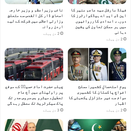
فیلڈ مارشل سید عاصم منیر کا
نائب وزیراعظم و وزیر خارجہ
این ڈی ایم اے ہیڈکوارٹرز کا
اسحاق ڈار کل القدس سے متعلق
دورہ، امدادی کارروائیوں
وزارتی اجلاس میں شرکت کے لیے
میں ہر ممکن تعاون کی یقین
اردن روانہ
دہانی
2 دن پہلے
2 دن پہلے
یومِ استحصالِ کشمیر: مسلح
چہلم حضرت امام حسینؓ کے موقع
افواجِ پاکستان کا کشمیری
پر راولپنڈی میں آج عام
عوام سے غیر متزلزل یکجہتی کا
تعطیل،میٹرو بس سروس صدر تک
اظہار
پاک سیکرٹریٹ تک معطل رہے گی
2 دن پہلے
3 دن پہلے