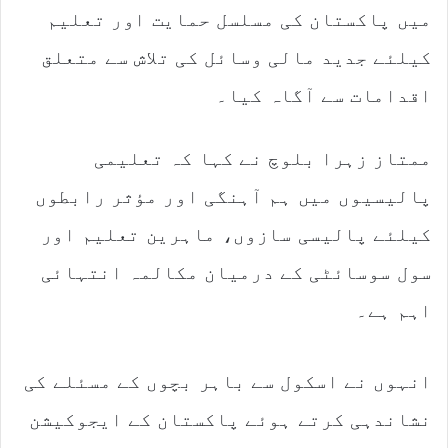
میں پاکستان کی مسلسل حمایت اور تعلیم
کیلئے جدید مالی وسائل کی تلاش سے متعلق
اقدامات سے آگاہ کیا۔
ممتاز زہرا بلوچ نے کہا کہ تعلیمی
پالیسیوں میں ہم آہنگی اور مؤثر رابطوں
کیلئے پالیسی سازوں، ماہرین تعلیم اور
سول سوسائٹی کے درمیان مکالمہ انتہائی
اہم ہے۔
انہوں نے اسکول سے باہر بچوں کے مسئلے کی
نشاندہی کرتے ہوئے پاکستان کے ایجوکیشن