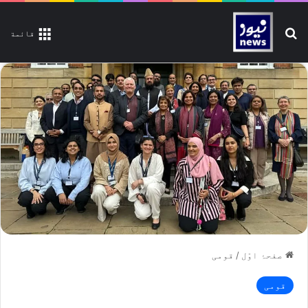
تلاش کیجیے
قائمة
صفحۂ اوّل
/
قومی
قومی