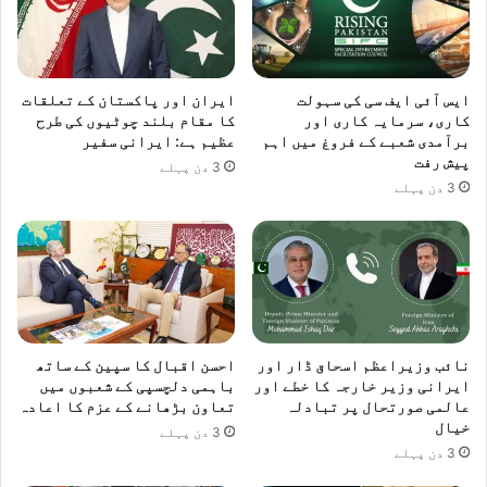
ایس آئی ایف سی کی سہولت
ایران اور پاکستان کے تعلقات
کاری، سرمایہ کاری اور
کا مقام بلند چوٹیوں کی طرح
برآمدی شعبے کے فروغ میں اہم
عظیم ہے: ایرانی سفیر
پیش رفت
3 دن پہلے
3 دن پہلے
نائب وزیراعظم اسحاق ڈار اور
احسن اقبال کا سپین کے ساتھ
ایرانی وزیر خارجہ کا خطے اور
باہمی دلچسپی کے شعبوں میں
عالمی صورتحال پر تبادلہ
تعاون بڑھانے کے عزم کا اعادہ
خیال
3 دن پہلے
3 دن پہلے