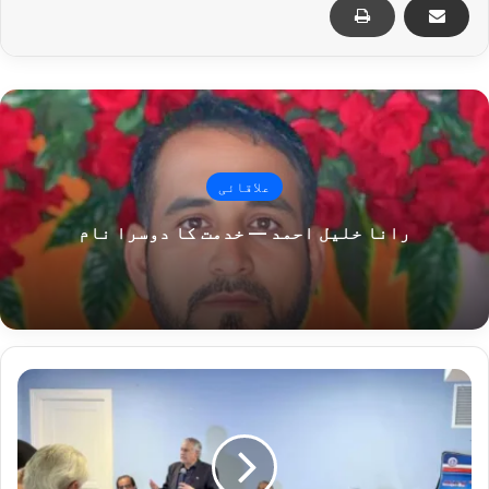
علاقائی
رانا خلیل احمد — خدمت کا دوسرا نام
پاکستان
خطے
اور
دنیا
میں