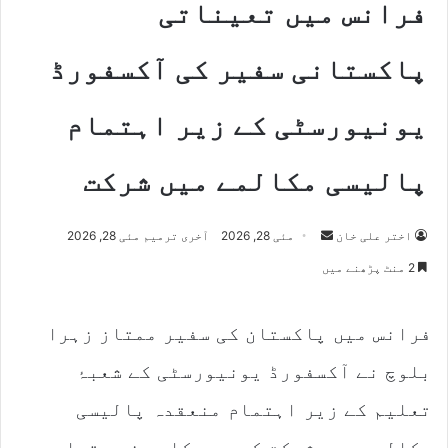
فرانس میں تعیناتی
پاکستانی سفیر کی آکسفورڈ
یونیورسٹی کے زیر اہتمام
پالیسی مکالمے میں شرکت
Send
اختر علی خان
مئی 28, 2026
آخری ترمیم مئی 28, 2026
an
2 منٹ پڑھنے میں
email
فرانس میں پاکستان کی سفیر ممتاز زہرا
بلوچ نے آکسفورڈ یونیورسٹی کے شعبۂ
تعلیم کے زیر اہتمام منعقدہ پالیسی
مکالمے میں شرکت کی، جس کا موضوع تھا