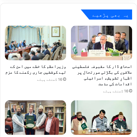
انتظامیہ
کی
قابلِ
یہ بھی پڑھیے
تحسین
کارکردگی
اسحاق ڈار کا مقبوضہ فلسطینی
وزیراعظم کا خطے میں امن کے
علاقوں کی بگڑتی صورتحال پر
لیے کوششیں جاری رکھنے کا عزم
اظہارِ تشویش، اسرائیلی
16 گھنٹے پہلے
اقدامات کی مذمت
16 گھنٹے پہلے