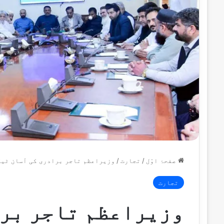
صفحۂ اوّل
/
تجارت
/
وزیراعظم تاجر برادری کی آسان ٹیکس
تجارت
وزیراعظم تاجر برا