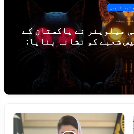
 ٹیکنالوجی
ی میلویئر نے پاکستان کے
س شعبے کو نشانہ بنایا:
رسکی
میراج کِٹن سائبر جاسوسی میلویئر نے پاکستان کے ہوابازی اور ایرو اسپیس شعبے کو نشانہ بنایا: کیسپرسکی
ت کے بے بنیاد بیانات مسترد
وزیر
اعلیٰ
پنجاب