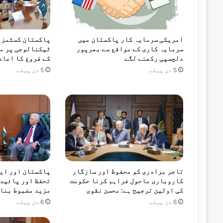
امریکی سرمایہ کار پاکستان میں
پاکستان کسٹمز ک
سرمایہ کاری کے مواقع سے بھرپور
ٹیکنالوجی پر م
دلچسپی رکھنے لگے
کے فروغ کا اعاد
5 دن پہلے
5 دن پہلے
تاجر برادری کو محفوظ اور سازگار
پاکستان اور ایف
کاروباری ماحول فراہم کرنا حکومت
تحفظ اور پائیدا
کی اولین ترجیح ہے: محسن نقوی
مزید مضبوط بنان
6 دن پہلے
6 دن پہلے