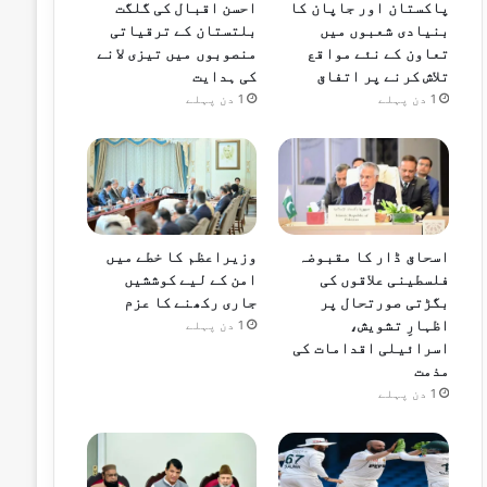
پاکستان اور جاپان کا
احسن اقبال کی گلگت
بنیادی شعبوں میں
بلتستان کے ترقیاتی
تعاون کے نئے مواقع
منصوبوں میں تیزی لانے
تلاش کرنے پر اتفاق
کی ہدایت
1 دن پہلے
1 دن پہلے
اسحاق ڈار کا مقبوضہ
وزیراعظم کا خطے میں
فلسطینی علاقوں کی
امن کے لیے کوششیں
بگڑتی صورتحال پر
جاری رکھنے کا عزم
اظہارِ تشویش،
1 دن پہلے
اسرائیلی اقدامات کی
مذمت
1 دن پہلے