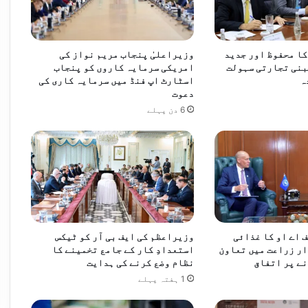
ا محفوظ اور جدید
وزیراعلیٰ پنجاب مریم نواز کی
بنی تجارتی سہولت
امریکی سرمایہ کاروں کو پنجاب
ہ
اسٹارٹ اپ فنڈ میں سرمایہ کاری کی
دعوت
6 دن پہلے
 اے او کا غذائی
وزیراعظم کی ایف بی آر کو ٹیکس
ر زراعت میں تعاون
استعدادِ کار کے جامع تخمینے کا
ے پر اتفاق
نظام وضع کرنے کی ہدایت
1 ہفتہ پہلے