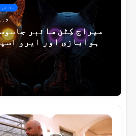
سائنس و
2 گھنٹے پہلے
میراج کِٹن سائبر جاسوس
ہوابازی اور ایرو اسپی
کیسپ
2 گھنٹے پہلے
8 گھنٹے پہلے
پاکستان کا آزاد کشمیر انتخابات پر بھار
آسڑیلیا
کا
ون