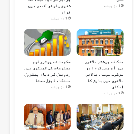
شفیق پلیئر آف دی میچ
1 دن پہلے
قرار
1 دن پہلے
ملک کے بیشتر علاقوں
حکومت نے پیٹرولیم
میں آج بھی گرم اور
مصنوعات کی قیمتوں میں
مرطوب موسم، بالائی
ردوبدل کر دیا، پیٹرول
علاقوں میں بارش کا
مہنگا، ڈیزل سستا
امکان
1 دن پہلے
1 دن پہلے