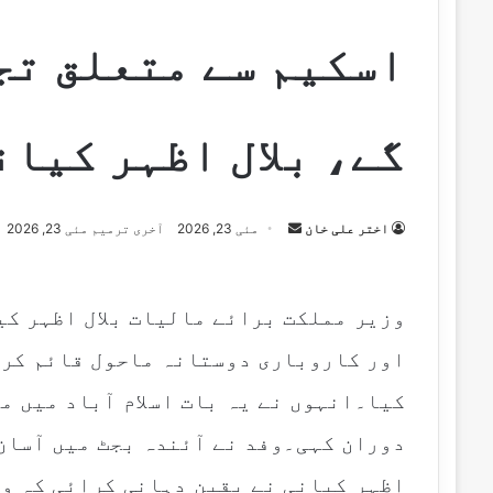
اسکیم سے متعلق تج
گے، بلال اظہر کیان
Send
اختر علی خان
مئی 23, 2026
آخری ترمیم مئی 23, 2026
an
email
وزیر مملکت برائے مالیات بلال اظہر کی
اور کاروباری دوستانہ ماحول قائم کرن
کیا۔انہوں نے یہ بات اسلام آباد میں م
دوران کہی۔وفد نے آئندہ بجٹ میں آسان 
اظہر کیانی نے یقین دہانی کرائی کہ و