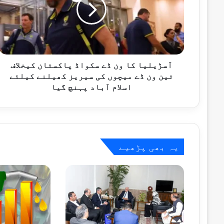
ڈے
سکواڈ
8 گھنٹے پہلے
پاکستان
بلوچستان میں سیکیورٹی فورسز کی دو انٹیلی جنس کار
کیخلاف
تین
ون
ڈے
آسڑیلیا کا ون ڈے سکواڈ پاکستان کیخلاف
8 گھنٹے پہلے
میچوں
تین ون ڈے میچوں کی سیریز کھیلنے کیلئے
اسحاق ڈار کا اقوام متحدہ سے کشمیر پر ق
کی
اسلام آباد پہنچ گیا
سیریز
کھیلنے
کیلئے
9 گھنٹے پہلے
اسلام
آباد
یہ بھی پڑھیے
پہنچ
گیا
9 گھنٹے پہلے
15 ممالک کے سفارتی وفد کا نیشنل ایمرجنسی آپریشنز سینٹر کا دورہ