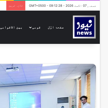
جمعہ, 07 اگست 2026 - GMT+0500 - 09:12:28
تازہ ترین
صفحۂ اوّل
قومی
بین الاقوامی