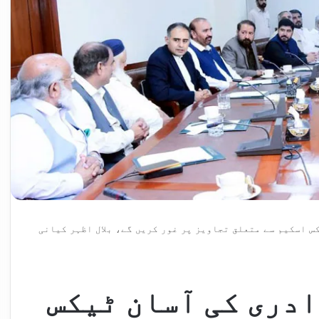
 اسکیم سے متعلق تجاویز پر غور کریں گے، بلال اظہر کیانی
دری کی آسان ٹیکس