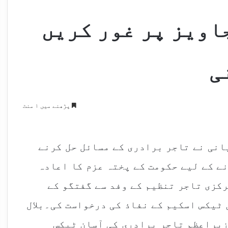
اویز پر غور کریں
ی
پڑھنے میں ۱ منٹ
انی نے تاجر برادری کے مسائل حل کرنے
ے کے لیے حکومت کے پختہ عزم کا اعادہ
رکزی تاجر تنظیم کے وفد سے گفتگو کے
ٹیکس اسکیم کے نفاذ کی درخواست کی۔بلال
زیراعظم تاجر برادری کی آسان ٹیکس