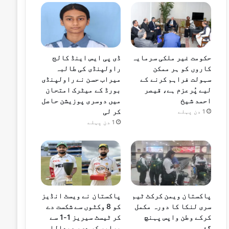
حکومت غیر ملکی سرمایہ
ڈی پی ایس اینڈ کالج
کاروں کو ہر ممکن
راولپنڈی کی طالبہ
سہولت فراہم کرنے کے
میراب حسن نے راولپنڈی
لیے پُرعزم ہے، قیصر
بورڈ کے میٹرک امتحان
احمد شیخ
میں دوسری پوزیشن حاصل
کر لی
1 دن پہلے
1 دن پہلے
پاکستان ویمن کرکٹ ٹیم
پاکستان نے ویسٹ انڈیز
سری لنکا کا دورہ مکمل
کو 8 وکٹوں سے شکست دے
کرکے وطن واپس پہنچ
کر ٹیسٹ سیریز 1-1 سے
گئی
برابر کر دی، عبداللہ