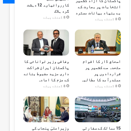
پاکستان کا آزاد کشمیر
کارروائیاں، 12 دہشت
انتخابات پر بھارت کے
گرد ہلاک
بے بنیاد بیانات مسترد
8 گھنٹے پہلے
8 گھنٹے پہلے
اسحاق ڈار کا اقوام
وفاقی وزیر توانائی کا
متحدہ سے کشمیر پر
پاکستان ایران شراکت
قراردادوں پر
داری مزید مضبوط بنانے
عملدرآمد کا مطالبہ
کے عزم کا اعادہ
8 گھنٹے پہلے
8 گھنٹے پہلے
15 ممالک کے سفارتی
وزیراعلیٰ پنجاب کی