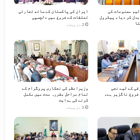
لیم مصنوعات کی
ایران کی پاکستان کے ساتھ تجارتی
انٹس کے منصوبے جلد مکمل کرنے کی ہدایت
دل کر دیا، پیٹرول
تعلقات کے فروغ میں دلچسپی
تا
2 دن پہلے
پاکستان سمیت 8 اسلامی ممالک کی غزہ میں اسرائیلی کارروائیوں کی شدید مذمت، فوری جنگ بندی اور انسانی امداد کی فراہمی کا مطالبہ
د مضبوط بنانے پر اتفاق
قی کے لیے نجی
وزیراعظم کی نجکاری پروگرام کے
فروغ ناگزیر ہے،
تمام مراحل مقررہ مدت میں مکمل
کرنے کی ہدایت
3 دن پہلے
مزید مضبوط بنانے کے عزم کا اعادہ