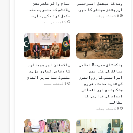
وفد کا نیشنل ایمرجنسی
تمام واٹر فلٹریشن
آپریشنز سینٹر کا دورہ
پلانٹس کے منصوبے جلد
مکمل کرنے کی ہدایت
9 گھنٹے پہلے
9 گھنٹے پہلے
پاکستان سمیت 8 اسلامی
پاکستان اور صومالیہ
ممالک کی غزہ میں
کا دفاعی تعاون مزید
اسرائیلی کارروائیوں
مضبوط بنانے پر اتفاق
کی شدید مذمت، فوری
9 گھنٹے پہلے
جنگ بندی اور انسانی
امداد کی فراہمی کا
مطالبہ
9 گھنٹے پہلے