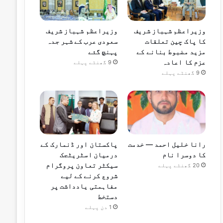
وزیراعظم شہباز شریف
وزیراعظم شہباز شریف
کا پاک چین تعلقات
سعودی عرب کے شہر جدہ
مزید مضبوط بنانے کے
پہنچ گئے
عزم کا اعادہ
9 گھنٹے پہلے
9 گھنٹے پہلے
رانا خلیل احمد — خدمت
پاکستان اور ڈنمارک کے
کا دوسرا نام
درمیان اسٹریٹجک
سیکٹر تعاون پروگرام
20 گھنٹے پہلے
شروع کرنے کے لیے
مفاہمتی یادداشت پر
دستخط
1 دن پہلے