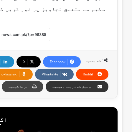
اسکیم سے متعلق تجاویز پر غور کریں گ
آگے بھجیے
X
Facebook
noklassniki
VKontakte
Reddit
ای میل کے ذریعے بھیجیے
پرنٹ کیجیے
اگل