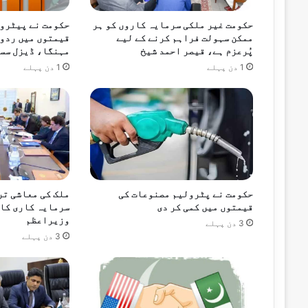
9 گھنٹے پہلے
حکومت غیر ملکی سرمایہ کاروں کو ہر
حکومت نے پیٹرو
وزیراعلیٰ پنجاب کی تمام واٹر فلٹریشن پل
ممکن سہولت فراہم کرنے کے لیے
قیمتوں میں ردوب
پُرعزم ہے، قیصر احمد شیخ
مہنگا، ڈیزل سس
1 دن پہلے
1 دن پہلے
9 گھنٹے پہلے
9 گھنٹے پہلے
پاکستان اور صومالیہ کا دفاعی تعاون مزی
حکومت نے پٹرولیم مصنوعات کی
ملک کی معاشی تر
قیمتوں میں کمی کر دی
سرمایہ کاری کا 
وزیراعظم
3 دن پہلے
3 دن پہلے
9 گھنٹے پہلے
وزیراعظم شہباز شریف کا پاک چین تعلقات 