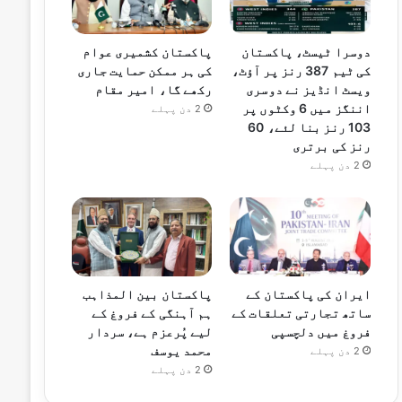
دوسرا ٹیسٹ، پاکستان
پاکستان کشمیری عوام
کی ٹیم 387 رنز پر آؤٹ،
کی ہر ممکن حمایت جاری
ویسٹ انڈیز نے دوسری
رکھے گا، امیر مقام
اننگز میں 6 وکٹوں پر
2 دن پہلے
103 رنز بنا لئے، 60
رنز کی برتری
2 دن پہلے
ایران کی پاکستان کے
پاکستان بین المذاہب
ساتھ تجارتی تعلقات کے
ہم آہنگی کے فروغ کے
فروغ میں دلچسپی
لیے پُرعزم ہے، سردار
محمد یوسف
2 دن پہلے
2 دن پہلے