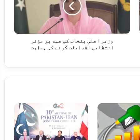
کی
عید
پر
روائیاں، 12 دہشت گرد ہلاک
مؤثر
انتظامی
اقدامات
کرنے
وزیر اعلیٰ پنجاب کی عید پر مؤثر
کی
انتظامی اقدامات کرنے کی ہدایت
راردادوں پر عملدرآمد کا مطالبہ
ہدایت
وفاقی وزیر توانائی کا پاکستان ایران شراکت داری مزید مضبوط بنانے کے عزم کا اعادہ