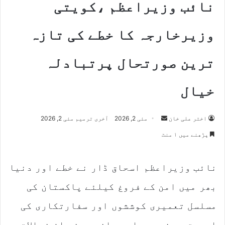
نائب وزیراعظم ،کویتی
وزیرخارجہ کا خطے کی تازہ
ترین صورتحال پرتبادلہ
خیال
Send
اختر علی خان
مئی 2, 2026
آخری ترمیم مئی 2, 2026
an
پڑھنے میں ۱ منٹ
email
نائب وزیراعظم اسحاق ڈار نے خطے اور دنیا
بھر میں امن کے فروغ کیلئے پاکستان کی
مسلسل تعمیری کوششوں اور سفارتکاری کی
اہمیت پر زور دیا ہے۔انہوں نے ان خیالات