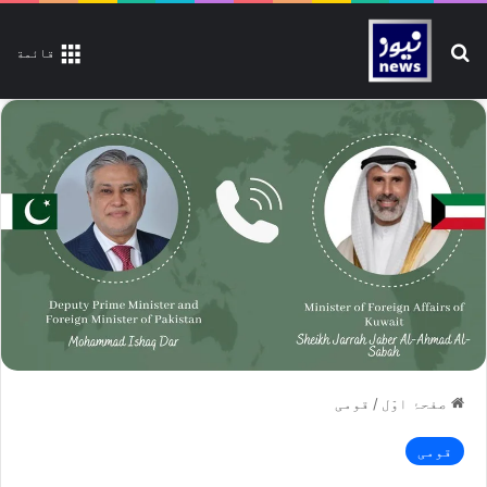
تلاش کیجیے
قائمة
صفحۂ اوّل
/
قومی
قومی