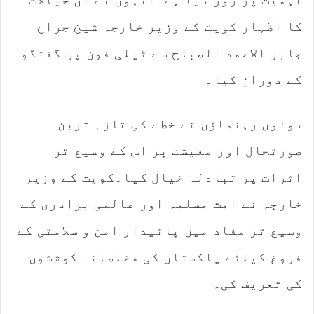
کا اظہار کویت کے وزیر خارجہ شیخ جراح
جابر الاحمد الصباح سے ٹیلی فون پر گفتگو
کے دوران کیا۔
دونوں رہنماؤں نے خطے کی تازہ ترین
صورتحال اور معیشت پر اس کے وسیع تر
اثرات پر تبادلہ خیال کیا۔کویت کے وزیر
خارجہ نے امت مسلمہ اور عالمی برادری کے
وسیع تر مفاد میں پائیدار امن و سلامتی کے
فروغ کیلئے پاکستان کی مخلصانہ کوششوں
کی تعریف کی۔