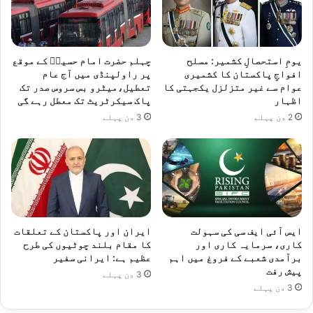
یومِ استحصالِ کشمیر: مسلح
چہلم حضرت امام حسینؓ کے موقع
افواجِ پاکستان کا کشمیری
پر راولپنڈی میں آج عام
عوام سے غیر متزلزل یکجہتی کا
تعطیل،میٹرو بس سروس صدر تک
اظہار
پاک سیکرٹریٹ تک معطل رہے گی
2 دن پہلے
3 دن پہلے
ایس آئی ایف سی کی سہولت
ایران اور پاکستان کے تعلقات
کاری، سرمایہ کاری اور
کا مقام بلند چوٹیوں کی طرح
برآمدی شعبے کے فروغ میں اہم
عظیم ہے: ایرانی سفیر
پیش رفت
3 دن پہلے
3 دن پہلے