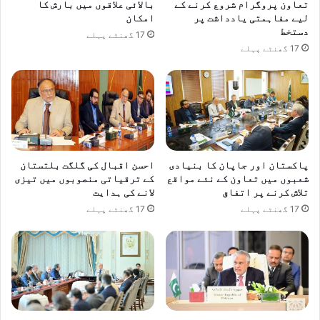
تعاون پروگرام شروع کرنے کے
بالائی علاقوں میں بارش کا
لیے مفاہمتی یادداشت پر
امکان
دستخط
17 گھنٹے پہلے
17 گھنٹے پہلے
پاکستان اور جاپان کا بنیادی
احسن اقبال کی گلگت بلتستان
شعبوں میں تعاون کے نئے مواقع
کے ترقیاتی منصوبوں میں تیزی
تلاش کرنے پر اتفاق
لانے کی ہدایت
17 گھنٹے پہلے
17 گھنٹے پہلے