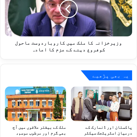
میں
کاروباردوست
ماحول
کوفروغ
دینے
کے
عزم
وزیرخزانہ کا ملک میں کاروباردوست ماحول
کا
کوفروغ دینے کے عزم کا اعادہ
اعادہ
یہ بھی پڑھیے
پاکستان اور ڈنمارک کے
ملک کے بیشتر علاقوں میں آج
درمیان اسٹریٹجک سیکٹر
بھی گرم اور مرطوب موسم،