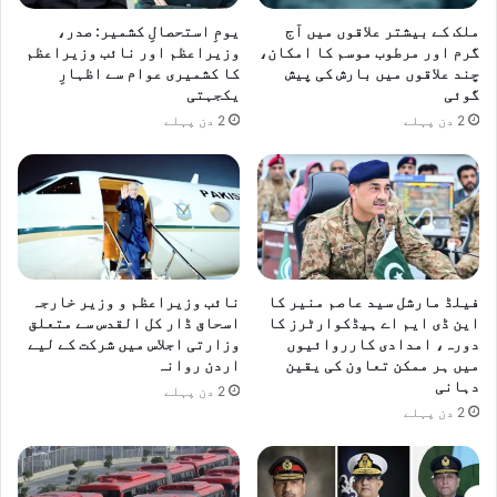
ملک کے بیشتر علاقوں میں آج
یومِ استحصالِ کشمیر: صدر،
گرم اور مرطوب موسم کا امکان،
وزیراعظم اور نائب وزیراعظم
چند علاقوں میں بارش کی پیش
کا کشمیری عوام سے اظہارِ
گوئی
یکجہتی
2 دن پہلے
2 دن پہلے
فیلڈ مارشل سید عاصم منیر کا
نائب وزیراعظم و وزیر خارجہ
این ڈی ایم اے ہیڈکوارٹرز کا
اسحاق ڈار کل القدس سے متعلق
دورہ، امدادی کارروائیوں
وزارتی اجلاس میں شرکت کے لیے
میں ہر ممکن تعاون کی یقین
اردن روانہ
دہانی
2 دن پہلے
2 دن پہلے