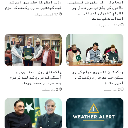
اسحاق ڈار کا مقبوضہ فلسطینی
وزیراعظم کا خطے میں امن کے
علاقوں کی بگڑتی صورتحال پر
لیے کوششیں جاری رکھنے کا عزم
اظہارِ تشویش، اسرائیلی
17 گھنٹے پہلے
اقدامات کی مذمت
17 گھنٹے پہلے
پاکستان کشمیری عوام کی ہر
پاکستان بین المذاہب ہم
ممکن حمایت جاری رکھے گا،
آہنگی کے فروغ کے لیے پُرعزم
امیر مقام
ہے، سردار محمد یوسف
2 دن پہلے
2 دن پہلے