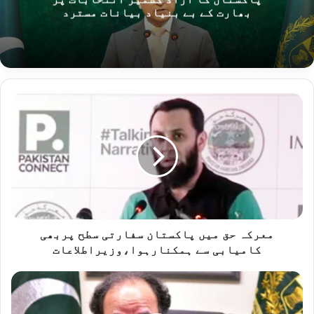
بھارت کے بے بنیاد بیانات مسترد
معرکہ
حق
میں
پاکستان
سفارتی
سطح
پربھی
کامیابی
سے
ہمکنارہوا،وزیراطلاعات
معرکہ حق میں پاکستان سفارتی سطح پربھی
کامیابی سے ہمکنارہوا،وزیراطلاعات
وزیرخزانہ
کا
ملک