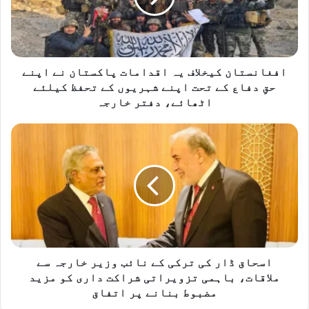
نے
اپنے
حقِ
دفاع
کے
افغانستان کیخلاف یہ اقدامات پاکستان نے اپنے
تحت
حقِ دفاع کے تحت اپنے شہریوں کے تحفظ کیلئے
اپنے
اٹھائے، دفتر خارجہ
شہریوں
کے
اسحاق
تحفظ
ڈار
کیلئے
کی
اٹھائے،
ترکی
دفتر
کے
خارجہ
نائب
وزیر
خارجہ
سے
ملاقات،
اسحاق ڈار کی ترکی کے نائب وزیر خارجہ سے
باہمی
ملاقات، باہمی تزویراتی شراکت داری کو مزید
تزویراتی
مضبوط بنانے پر اتفاق
شراکت