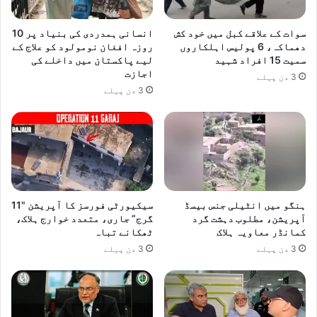
سوات کے علاقے کبل میں خود کش
انسانی ہمدردی کی بنیاد پر 10
دھماکہ، 6 پولیس اہلکاروں
روزہ افغان نومولود کو علاج کے
سمیت 15 افراد شہید
لیے پاکستان میں داخلے کی
اجازت
3 دن پہلے
3 دن پہلے
ہنگو میں انٹیلی جنس بیسڈ
سیکیورٹی فورسز کا آپریشن "11
آپریشن، مطلوب دہشت گرد
گرج” جاری، متعدد خوارج ہلاک،
کمانڈر معاویہ ہلاک
ٹھکانے تباہ
3 دن پہلے
3 دن پہلے