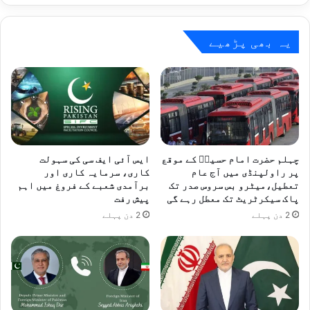
داری
کو
مزید
یہ بھی پڑھیے
مضبوط
بنانے
پر
اتفاق
چہلم حضرت امام حسینؓ کے موقع
ایس آئی ایف سی کی سہولت
پر راولپنڈی میں آج عام
کاری، سرمایہ کاری اور
تعطیل،میٹرو بس سروس صدر تک
برآمدی شعبے کے فروغ میں اہم
پاک سیکرٹریٹ تک معطل رہے گی
پیش رفت
2 دن پہلے
2 دن پہلے