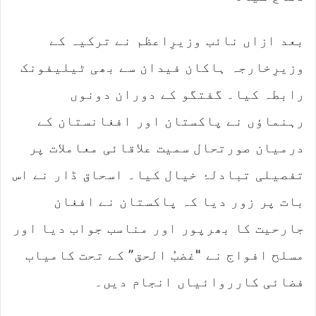
بعد ازاں نائب وزیرِاعظم نے ترکیہ کے
وزیرِخارجہ ہاکان فیدان سے بھی ٹیلیفونک
رابطہ کیا۔ گفتگو کے دوران دونوں
رہنماؤں نے پاکستان اور افغانستان کے
درمیان صورتحال سمیت علاقائی معاملات پر
تفصیلی تبادلۂ خیال کیا۔ اسحاق ڈار نے اس
بات پر زور دیا کہ پاکستان نے افغان
جارحیت کا بھرپور اور مناسب جواب دیا اور
مسلح افواج نے "غضبُ الحق” کے تحت کامیاب
فضائی کارروائیاں انجام دیں۔