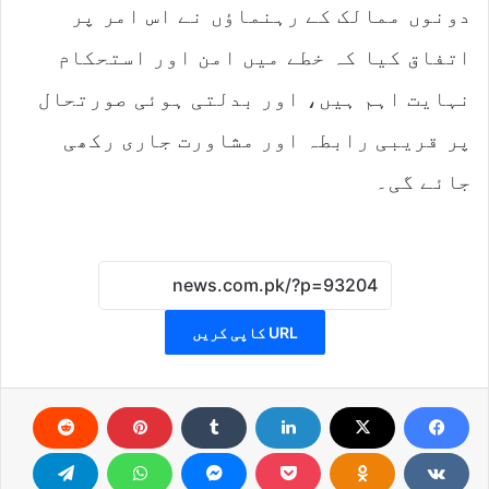
دونوں ممالک کے رہنماؤں نے اس امر پر
اتفاق کیا کہ خطے میں امن اور استحکام
نہایت اہم ہیں، اور بدلتی ہوئی صورتحال
پر قریبی رابطہ اور مشاورت جاری رکھی
جائے گی۔
URL کاپی کریں