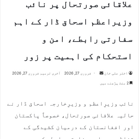
علاقائی صورتحال پر نائب
وزیراعظم اسحاق ڈار کے اہم
سفارتی رابطے، امن و
استحکام کی اہمیت پر زور
Send
اختر علی خان
فروری 27, 2026
آخری ترمیم فروری 27, 2026
an
2 منٹ پڑھنے میں
email
نائب وزیرِاعظم و وزیرِخارجہ اسحاق ڈار نے
حالیہ علاقائی صورتحال، خصوصاً پاکستان
اور افغانستان کے درمیان کشیدگی کے
تناظر میں اہم سفارتی رابطے کیے۔