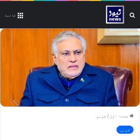
تلاش کیجیے
قائمة
صفحۂ اوّل
/
قومی
قومی