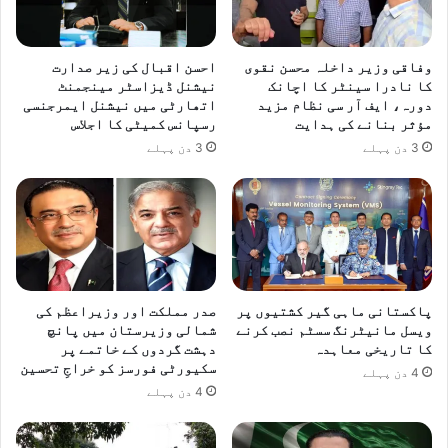
وفاقی وزیر داخلہ محسن نقوی
احسن اقبال کی زیر صدارت
کا نادرا سینٹر کا اچانک
نیشنل ڈیزاسٹر مینجمنٹ
دورہ، ایف آر سی نظام مزید
اتھارٹی میں نیشنل ایمرجنسی
مؤثر بنانے کی ہدایت
رسپانس کمیٹی کا اجلاس
3 دن پہلے
3 دن پہلے
پاکستانی ماہی گیر کشتیوں پر
صدر مملکت اور وزیراعظم کی
ویسل مانیٹرنگ سسٹم نصب کرنے
شمالی وزیرستان میں پانچ
کا تاریخی معاہدہ
دہشت گردوں کے خاتمے پر
سکیورٹی فورسز کو خراجِ تحسین
4 دن پہلے
4 دن پہلے