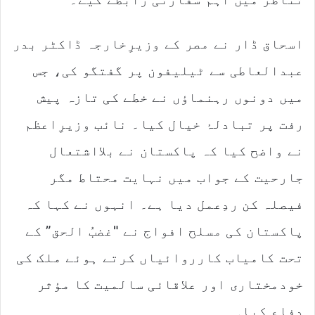
اسحاق ڈار نے مصر کے وزیرِخارجہ ڈاکٹر بدر
عبدالعاطی سے ٹیلیفون پر گفتگو کی، جس
میں دونوں رہنماؤں نے خطے کی تازہ پیش
رفت پر تبادلۂ خیال کیا۔ نائب وزیرِاعظم
نے واضح کیا کہ پاکستان نے بلااشتعال
جارحیت کے جواب میں نہایت محتاط مگر
فیصلہ کن ردِعمل دیا ہے۔ انہوں نے کہا کہ
پاکستان کی مسلح افواج نے "غضبُ الحق” کے
تحت کامیاب کارروائیاں کرتے ہوئے ملک کی
خودمختاری اور علاقائی سالمیت کا مؤثر
دفاع کیا۔