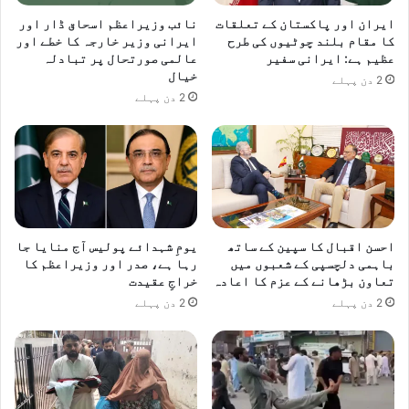
ایران اور پاکستان کے تعلقات
نائب وزیراعظم اسحاق ڈار اور
کا مقام بلند چوٹیوں کی طرح
ایرانی وزیر خارجہ کا خطے اور
عظیم ہے: ایرانی سفیر
عالمی صورتحال پر تبادلہ
خیال
2 دن پہلے
2 دن پہلے
احسن اقبال کا سپین کے ساتھ
یومِ شہدائے پولیس آج منایا جا
باہمی دلچسپی کے شعبوں میں
رہا ہے، صدر اور وزیراعظم کا
تعاون بڑھانے کے عزم کا اعادہ
خراجِ عقیدت
2 دن پہلے
2 دن پہلے