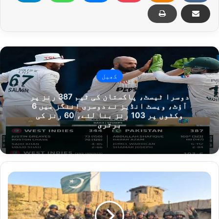
کھیل
دوسرا ٹیسٹ، پاکستان کی ٹیم 387 رنز پر
آؤٹ، ویسٹ انڈیز نے دوسری اننگز میں 6
وکٹوں پر 103 رنز بنا لئے، 60 رنز کی
برتری
افغانستان
کیخلاف
یہ
اقدامات
پاکستان