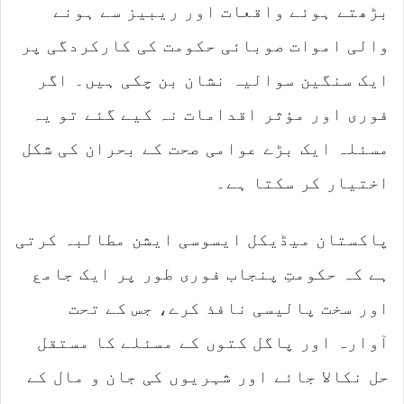
بڑھتے ہوئے واقعات اور ریبیز سے ہونے
والی اموات صوبائی حکومت کی کارکردگی پر
ایک سنگین سوالیہ نشان بن چکی ہیں۔ اگر
فوری اور مؤثر اقدامات نہ کیے گئے تو یہ
مسئلہ ایک بڑے عوامی صحت کے بحران کی شکل
اختیار کر سکتا ہے۔
پاکستان میڈیکل ایسوسی ایشن مطالبہ کرتی
ہے کہ حکومتِ پنجاب فوری طور پر ایک جامع
اور سخت پالیسی نافذ کرے، جس کے تحت
آوارہ اور پاگل کتوں کے مسئلے کا مستقل
حل نکالا جائے اور شہریوں کی جان و مال کے