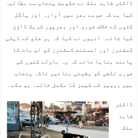
ڈاکٹر شاہد ملک نے حکومتِ پنجاب سے مطالبہ
کیا ہے کہ صوبے بھر میں آوارہ اور پاگل
کتوں کے خلاف فوری اور بھرپور کریک ڈاؤن
کیا جائے۔ انہوں نے کہا کہ ہر ضلع کے ڈپٹی
کمشنرز اور اسسٹنٹ کمشنرز کو اس بات کا
پابند بنایا جائے کہ وہ باولے کتوں کی
فوری تلفی کو یقینی بنائیں تاکہ پنجاب
میں ریبیز کے کیسز کا مکمل خاتمہ ہو سکے۔
ڈاکٹر
شاہد
ملک