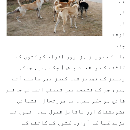
نے
کہا
کہ
گزشتہ
چند
ماہ کے دوران ہزاروں افراد کو کتوں کے
کاٹنے کے واقعات پیش آ چکے ہیں، جبکہ
ریبیز کے تصدیق شدہ کیسز بھی سامنے آئے
ہیں، جن کے نتیجے میں قیمتی انسانی جانیں
ضائع ہو چکی ہیں۔ یہ صورتحال انتہائی
تشویشناک اور ناقابلِ قبول ہے۔ انہوں نے
مزید کہا کہ آوارہ کتوں کے کاٹنے کے