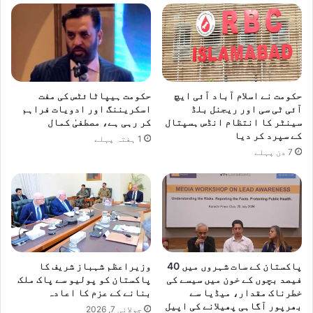
حکومت نے اسلام آباد آئی ایچ
حکومت ہیپاٹائٹس کی مفت
آئی ٹی سی اور ریجنل بلڈ
اسکریننگ اور ادویات فراہم
سینٹر کا انتظام انڈس ہسپتال
کر رہی ہے، مصطفیٰ کمال
کے سپرد کر دیا
1 ہفتہ پہلے
7 دن پہلے
پاکستان کے سات شہروں میں 40
وزیراعظم شہباز شریف کا
فیصد بچوں کے خون میں سیسے کی
پاکستان کو پولیو سے پاک ملک
خطرناک مقدار، میڈیا سے
بنانے کے عزم کا اعادہ
بھرپور آگاہی پھیلانے کی اپیل
جولائی 7, 2026