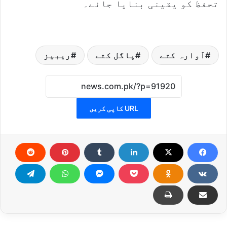
تحفظ کو یقینی بنایا جائے۔
آوارہ کتے
پاگل کتے
ریبیز
URL کاپی کریں