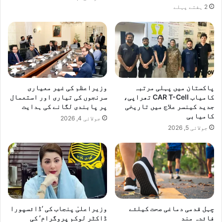
2 ہفتے پہلے
پاکستان میں پہلی مرتبہ
وزیراعظم کی غیر معیاری
کامیاب CAR T-Cell تھراپی،
سرنجوں کی تیاری اور استعمال
جدید کینسر علاج میں تاریخی
پر پابندی لگانے کی ہدایت
کامیابی
جولائی 4, 2026
جولائی 5, 2026
چہل قدمی دماغی صحت کیلئے
وزیراعلیٰ پنجاب کی ‘ڈائسپورا
فائدہ مند
ڈاکٹر لوکم پروگرام’ کی