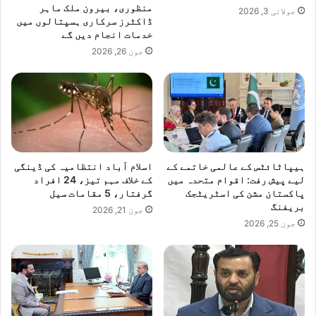
منظوری، بیرون ملک ماہر
جولائی 3, 2026
ڈاکٹرز سرکاری ہسپتالوں میں
خدمات انجام دیں گے
جون 26, 2026
ہیپاٹائٹس کے عالمی خاتمے کے
اسلام آباد انتظامیہ کی ڈینگی
لیے پیش رفت: اقوام متحدہ میں
کے خلاف مہم تیز، 24 افراد
پاکستان مشن کی اسٹریٹجک
گرفتار، 5 مقامات سیل
بریفنگ
جون 21, 2026
جون 25, 2026