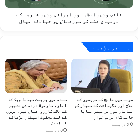
درمیان
خطے
کی
نائب وزیراعظم اور ایرانی وزیر خارجہ کے
صورتحال
درمیان خطے کی صورتحال پر تبادلۂ خیال
پر
تبادلۂ
خیال
یہ بھی پڑھیے
صوبے میں فالج کے مریضوں کے
سندھ میں بریسٹ فیڈنگ ویک کا
علاج اور نگہداشت کے معیار کو
آغاز، فارمولا دودھ کی تشہیر
نمایاں طور پر بہتر بنایا
کے خلاف کارروائیاں تیز، بچوں
جائے گا، مریم نواز
کے لئے محفوظ اسپتال بڑھانے
کا اعلان
3 دن پہلے
6 دن پہلے