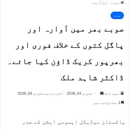
صفحۂ اوّل
/
صحت
صحت
صوبے بھر میں آوارہ اور
پاگل کتوں کے خلاف فوری اور
بھرپور کریک ڈاؤن کیا جائے۔
ڈاکٹر شاہد ملک
Send
نیوز ڈسک
جنوری 24, 2026
آخری ترمیم جنوری 24, 2026
an
2 منٹ پڑھنے میں
email
پاکستان میڈیکل ایسوسی ایشن کے صدر