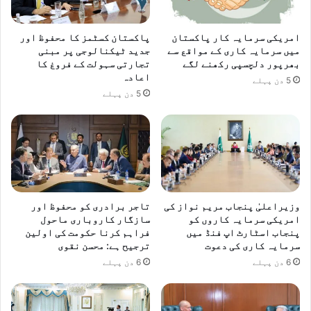
امریکی سرمایہ کار پاکستان
پاکستان کسٹمز کا محفوظ اور
میں سرمایہ کاری کے مواقع سے
جدید ٹیکنالوجی پر مبنی
بھرپور دلچسپی رکھنے لگے
تجارتی سہولت کے فروغ کا
اعادہ
5 دن پہلے
5 دن پہلے
وزیراعلیٰ پنجاب مریم نواز کی
تاجر برادری کو محفوظ اور
امریکی سرمایہ کاروں کو
سازگار کاروباری ماحول
پنجاب اسٹارٹ اپ فنڈ میں
فراہم کرنا حکومت کی اولین
سرمایہ کاری کی دعوت
ترجیح ہے: محسن نقوی
6 دن پہلے
6 دن پہلے