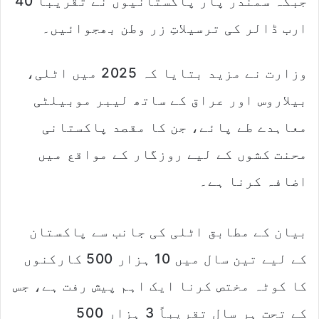
جبکہ سمندر پار پاکستانیوں نے تقریباً 40
ارب ڈالر کی ترسیلاتِ زر وطن بھجوائیں۔
وزارت نے مزید بتایا کہ 2025 میں اٹلی،
بیلاروس اور عراق کے ساتھ لیبر موبیلٹی
معاہدے طے پائے، جن کا مقصد پاکستانی
محنت کشوں کے لیے روزگار کے مواقع میں
اضافہ کرنا ہے۔
بیان کے مطابق اٹلی کی جانب سے پاکستان
کے لیے تین سال میں 10 ہزار 500 کارکنوں
کا کوٹہ مختص کرنا ایک اہم پیش رفت ہے، جس
کے تحت ہر سال تقریباً 3 ہزار 500