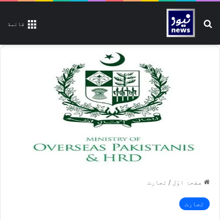
تلاش کیجیے
قائمة
صفحۂ اوّل
/
تجارت
تجارت