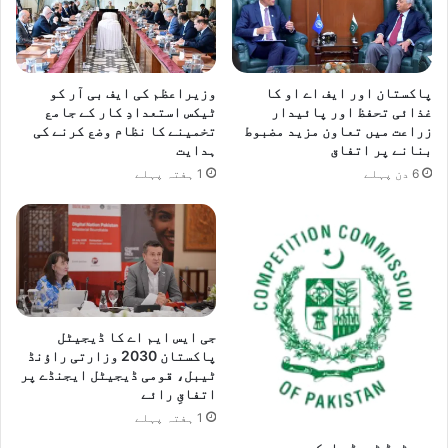
پاکستان اور ایف اے او کا
وزیراعظم کی ایف بی آر کو
غذائی تحفظ اور پائیدار
ٹیکس استعدادِ کار کے جامع
زراعت میں تعاون مزید مضبوط
تخمینے کا نظام وضع کرنے کی
بنانے پر اتفاق
ہدایت
6 دن پہلے
1 ہفتہ پہلے
جی ایس ایم اے کا ڈیجیٹل
پاکستان 2030 وزارتی راؤنڈ
ٹیبل، قومی ڈیجیٹل ایجنڈے پر
اتفاقِ رائے
1 ہفتہ پہلے
رجسٹرڈ ٹریڈ مارک