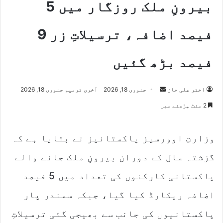
بیرونِ ملک روزگار میں 5
فیصد اضافہ، ترسیلاتِ زر 9
فیصد بڑھ گئیں
اختر علی خان
S
جنوری 18, 2026
آخری ترمیم جنوری 18, 2026
e
2 منٹ پڑھنے میں
n
d
وزارتِ اوورسیز پاکستانیز نے بتایا ہے کہ
a
n
گزشتہ سال کے دوران بیرونِ ملک جانے والے
e
m
پاکستانی کارکنوں کی تعداد میں 5 فیصد
a
اضافہ ریکارڈ کیا گیا، جبکہ سمندر پار
i
l
پاکستانیوں کی جانب سے بھیجی گئی ترسیلاتِ