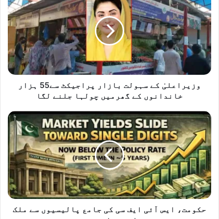
ز
ی
ر
ا
ع
ل
یٰ
ک
ے
وزیراعلیٰ کے سہولت بازار پراجیکٹ سے55 ہزار
س
خاندانوں کے گھرمیں چولہا جلنے لگا
ہ
و
ح
ل
ک
ت
و
ب
م
ا
ت
ز
،
ا
ا
ر
ی
پ
س
ر
آ
حکومت، ایس آئی ایف سی کی جامع پالیسیوں سے ملک
ا
ئ