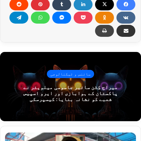
سائنس و ٹیکنالوجی
میراج کِٹن سائبر جاسوسی میلویئر نے
پاکستان کے ہوابازی اور ایرو اسپیس
شعبے کو نشانہ بنایا: کیسپرسکی
و