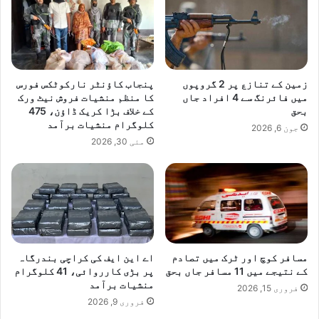
ب
ک
ے
و
م
ف
ی
ر
ں
و
زمین کے تنازع پر 2 گروپوں
پنجاب کاؤنٹر نارکوٹکس فورس
ن
غ
میں فائرنگ سے 4 افراد جاں
کا منظم منشیات فروش نیٹ ورک
م
د
بحق
کے خلاف بڑا کریک ڈاؤن، 475
ا
ی
کلوگرام منشیات برآمد
جون 6, 2026
ی
ن
مئی 30, 2026
ا
ے
ں
پ
ب
ر
ہ
ا
ت
ت
ر
ف
ی
ا
ق
مسافر کوچ اور ٹرک میں تصادم
اے این ایف کی کراچی بندرگاہ
کے نتیجے میں 11 مسافر جاں بحق
پر بڑی کارروائی، 41 کلوگرام
منشیات برآمد
فروری 15, 2026
فروری 9, 2026