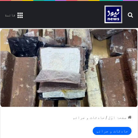
تلاش کیجیے
قائمة
صفحۂ اوّل
/
حادثات و جرائم
حادثات و جرائم