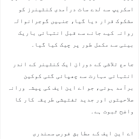
اسکریپ سے لدے سات درآمدی کنٹینرز کو
مشکوک قرار دیا گیا، جنہیں گوجرانوالہ
روانہ کیے جانے سے قبل انتہائی باریک
بینی سے مکمل طور پر چیک کیا گیا۔
جامع تلاشی کے دوران ایک کنٹینر کے اندر
انتہائی مہارت سے چھپائی گئی کوکین
برآمد ہوئی، جو اے این ایف کی پیشہ ورانہ
صلاحیتوں اور جدید تفتیشی طریقہ کار کا
واضح ثبوت ہے۔
اے این ایف کے مطابق فورس سمندری