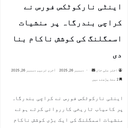
اینٹی نارکوٹکس فورس نے
کراچی بندرگاہ پر منشیات
اسمگلنگ کی کوشش ناکام بنا
دی
اختر علی خان
S
دسمبر 26, 2025
آخری ترمیم دسمبر 26, 2025
e
2 منٹ پڑھنے میں
n
d
اینٹی نارکوٹکس فورس نے کراچی بندرگاہ
a
n
پر کامیاب تاریخی کارروائی کرتے ہوئے
e
m
منشیات اسمگلنگ کی ایک بڑی کوشش ناکام
a