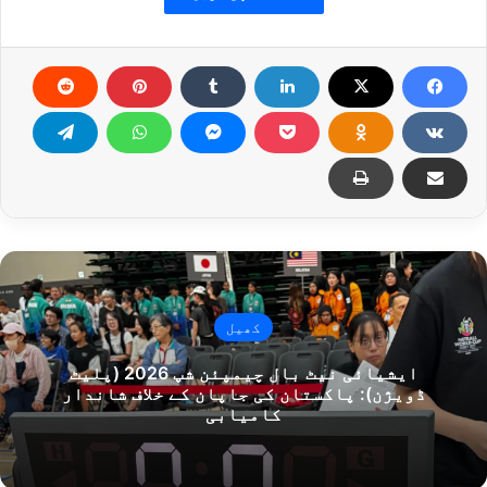
کھیل
ایشیائی نیٹ بال چیمپئن شپ 2026 (پلیٹ
ڈویژن): پاکستان کی جاپان کے خلاف شاندار
کامیابی