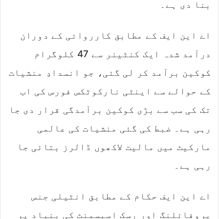
بنا دی ہے۔
i
l
اے این ایف کے مطابق کارروائی کے دوران
درآمد شدہ ایک کنٹینر سے 47 کلوگرام
کوکین برآمد کر لی گئی، جو انسدادِ منشیات
کے حوالے سے اینٹی نارکوٹکس فورس کی اب
تک کی سب سے بڑی کوکین برآمدگی قرار دی جا
رہی ہے۔ ضبط کی گئی منشیات کی عالمی
مارکیٹ میں مالیت لاکھوں ڈالرز بتائی جا
رہی ہے۔
اے این ایف حکام کے مطابق انٹیلی جنس
پروفائلنگ اور رسک اسیسمنٹ کی بنیاد پر