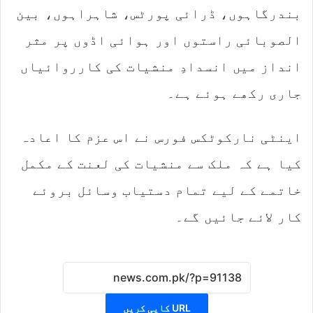
بندرگاہوں، ڈرائی پورٹس، شاہراہوں، بین
الصوبائی راستوں اور ہوائی اڈوں پر مثر
انداز میں انسدادِ منشیات کی کارروائیاں
جاری رکھے ہوئے ہے۔
اینٹی نارکوٹکس فورس نے اس عزم کا اعادہ
کیا ہے کہ ملک سے منشیات کی لعنت کے مکمل
خاتمے کے لیے تمام دستیاب وسائل بروئے
کار لائے جائیں گے۔
URL کاپی کریں