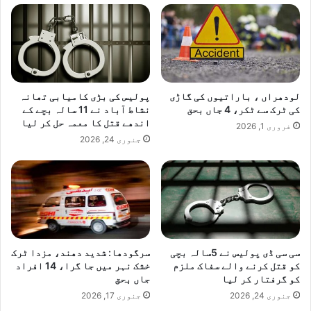
لودھراں ، باراتیوں کی گاڑی
پولیس کی بڑی کامیابی تھانہ
کی ٹرک سے ٹکر، 4 جاں بحق
نشاط آباد نے 11 سالہ بچے کے
اندھے قتل کا معمہ حل کر لیا
فروری 1, 2026
جنوری 24, 2026
سی سی ڈی پولیس نے 5سالہ بچی
سرگودھا: شدید دھند، مزدا ٹرک
کو قتل کرنے والے سفاک ملزم
خشک نہر میں جا گرا، 14 افراد
کو گرفتار کر لیا
جاں بحق
جنوری 24, 2026
جنوری 17, 2026