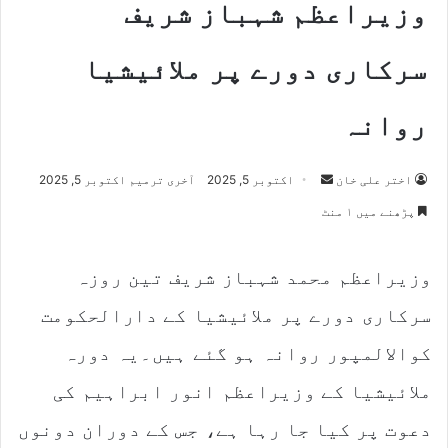
وزیراعظم شہباز شریف
سرکاری دورے پر ملائیشیا
روانہ
اختر علی خان
S
اکتوبر 5, 2025
آخری ترمیم اکتوبر 5, 2025
e
پڑھنے میں ۱ منٹ
n
d
وزیراعظم محمد شہباز شریف تین روزہ
a
n
سرکاری دورے پر ملائیشیا کے دارالحکومت
e
m
کوالالمپور روانہ ہو گئے ہیں۔یہ دورہ
a
ملائیشیا کے وزیراعظم انور ابراہیم کی
i
l
دعوت پر کیا جا رہا ہے، جس کے دوران دونوں