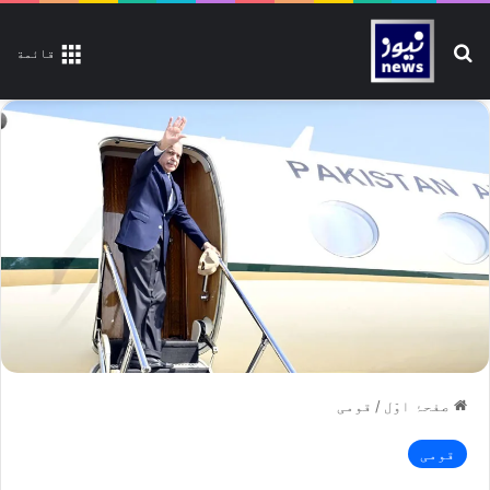
تلاش کیجیے
قائمة
صفحۂ اوّل
/
قومی
قومی