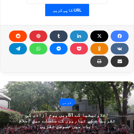
URL کاپی کریں
قومی
انڈونیشیا کے 81ویں یومِ آزادی کی
تقریبات کی تیاریوں کے سلسلے میں اسلام
آباد میں خصوصی تقریب