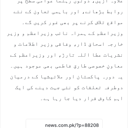
علاوہ ازیں، دونوں رہنما عوامی سطح پر
روابط بڑھانے، اور باہمی تعاون کے نئے
مواقع تلاش کرنے پر بھی غور کریں گے۔
وزیراعظم کے ہمراہ نائب وزیراعظم و وزیر
خارجہ اسحاق ڈار، وفاقی وزیر اطلاعات و
نشریات عطا اللہ تارڑ، اور وزیراعظم کے
معاونِ خصوصی طارق فاطمی بھی موجود ہیں۔
یہ دورہ پاکستان اور ملائیشیا کے درمیان
دوطرفہ تعلقات کو نئی جہت دینے کی ایک
اہم کاوش قرار دیا جا رہا ہے۔