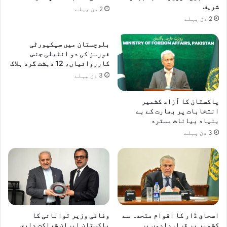
شریف
2 دن پہلے
2 دن پہلے
بلوچستان میں سیکیورٹی
فورسز کی دو انٹیلی جنس
کارروائیاں، 12 دہشت گرد ہلاک
3 دن پہلے
پاکستان کا آزاد کشمیر
انتخابات پر بھارت کے بے
بنیاد بیانات مسترد
3 دن پہلے
اسحاق ڈار کا اقوام متحدہ سے
وفاقی وزیر توانائی کا
کشمیر پر قراردادوں پر
پاکستان ایران شراکت داری