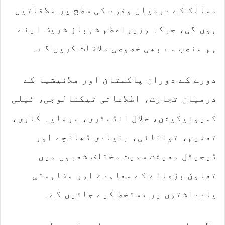
ممالک کے درمیان وفود کی سطح پر ملاقاتیں
ہوں گی، جبکہ وزیراعظم شہباز شریف اپنے
ہم منصب سے بھی خصوصی ملاقات کریں گے۔
دورے کے دوران پاکستان اور ملائیشیا کے
درمیان تجارت، اطلاعاتی ٹیکنالوجی، ٹیلی
کمیونیکیشن، حلال انڈسٹری، سرمایہ کاری،
تعلیم، توانائی، بنیادی ڈھانچے اور
ڈیجیٹل معیشت سمیت مختلف شعبوں میں
تعاون بڑھانے کے معاہدے اور مفاہمتی
یادداشتوں پر دستخط کیے جائیں گے۔