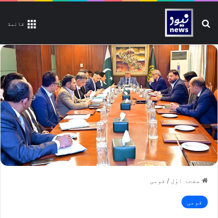
تلاش کیجیے
قائمة
صفحۂ اوّل
/
قومی
قومی