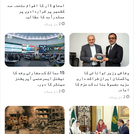
ز
اسحاق ڈار کا اقوام متحدہ سے
ا
کشمیر پر قراردادوں پر
ن
عملدرآمد کا مطالبہ
ہ
2 دن پہلے
وفاقی وزیر توانائی کا
15 ممالک کے سفارتی وفد کا
پاکستان ایران شراکت داری
نیشنل ایمرجنسی آپریشنز
مزید مضبوط بنانے کے عزم کا
سینٹر کا دورہ
اعادہ
2 دن پہلے
2 دن پہلے