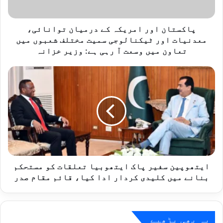
ا
و
ر
پاکستان اور امریکہ کے درمیان توانائی،
ا
معدنیات اور ٹیکنالوجی سمیت مختلف شعبوں میں
م
تعاون میں وسعت آ رہی ہے: وزیر خزانہ
ر
ی
ا
ک
ی
ہ
ت
ک
ھ
ے
و
د
پ
ر
ی
م
ن
ی
س
ا
ف
ایتھوپین سفیر پاک ایتھوبیا تعلقات کو مستحکم
ن
ی
بنانے میں کلیدی کردار ادا کیا، قائم مقام صدر
ت
ر
و
پ
ا
ا
ن
ک
یہ بھی پڑھیے