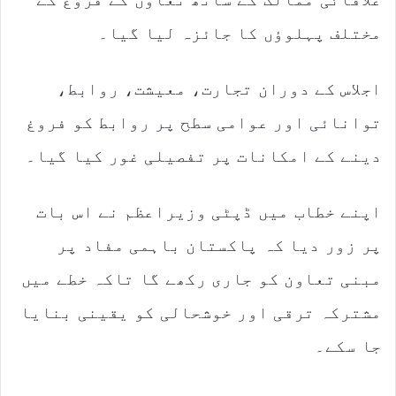
i
l
مختلف پہلوؤں کا جائزہ لیا گیا۔
اجلاس کے دوران تجارت، معیشت، روابط،
توانائی اور عوامی سطح پر روابط کو فروغ
دینے کے امکانات پر تفصیلی غور کیا گیا۔
اپنے خطاب میں ڈپٹی وزیراعظم نے اس بات
پر زور دیا کہ پاکستان باہمی مفاد پر
مبنی تعاون کو جاری رکھے گا تاکہ خطے میں
مشترکہ ترقی اور خوشحالی کو یقینی بنایا
جا سکے۔