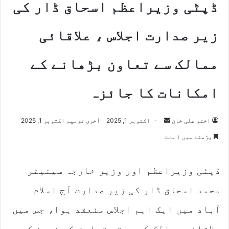
ڈپٹی وزیراعظم اسحاق ڈار کی
زیر صدارت اجلاس ، علاقائی
ممالک سے تعاون بڑھانے کے
امکانات کا جائزہ
اختر علی خان
S
اکتوبر 1, 2025
آخری ترمیم اکتوبر 1, 2025
e
پڑھنے میں ۱ منٹ
n
d
ڈپٹی وزیراعظم اور وزیر خارجہ سینیٹر
a
n
محمد اسحاق ڈار کی زیر صدارت آج اسلام
e
m
آباد میں ایک اہم اجلاس منعقد ہوا، جس میں
a
علاقائی ممالک کے ساتھ تعاون کے فروغ کے