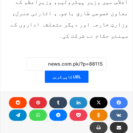
اجلاس میں وزیر پیٹرولیم، وزیرِاعظم کے
معاون خصوصی طارق باجوہ، اٹارنی جنرل،
وزارتِ خارجہ اور دیگر متعلقہ اداروں کے
سینئر حکام نے شرکت کی۔
URL کاپی کریں