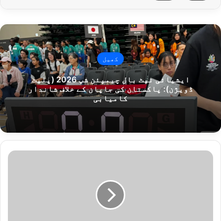
کھیل
ایشیائی نیٹ بال چیمپئن شپ 2026 (پلیٹ
ڈویژن): پاکستان کی جاپان کے خلاف شاندار
کامیابی
پ
ا
ک
س
ت
ا
ن