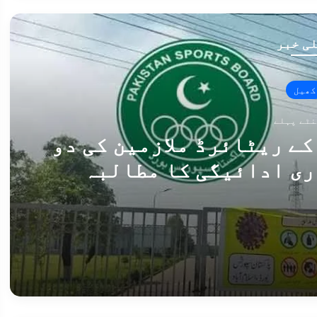
ی خبر
کھیل
ے ریٹائرڈ ملازمین کی دو
ری ادائیگی کا مطالبہ
پاکستان اسپورٹس بورڈ کے ریٹائرڈ ملازمین کی دو ماہ سے پنشن بند، فوری ادائیگی کا مطالبہ