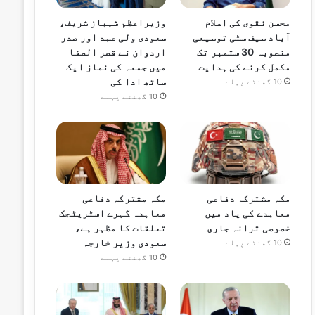
محسن نقوی کی اسلام
وزیراعظم شہباز شریف،
آباد سیف سٹی توسیعی
سعودی ولی عہد اور صدر
منصوبہ 30 ستمبر تک
اردوان نے قصر الصفا
مکمل کرنے کی ہدایت
میں جمعہ کی نماز ایک
ساتھ ادا کی
10 گھنٹے پہلے
10 گھنٹے پہلے
مکہ مشترکہ دفاعی
مکہ مشترکہ دفاعی
معاہدے کی یاد میں
معاہدہ گہرے اسٹریٹجک
خصوصی ترانہ جاری
تعلقات کا مظہر ہے،
سعودی وزیر خارجہ
10 گھنٹے پہلے
10 گھنٹے پہلے