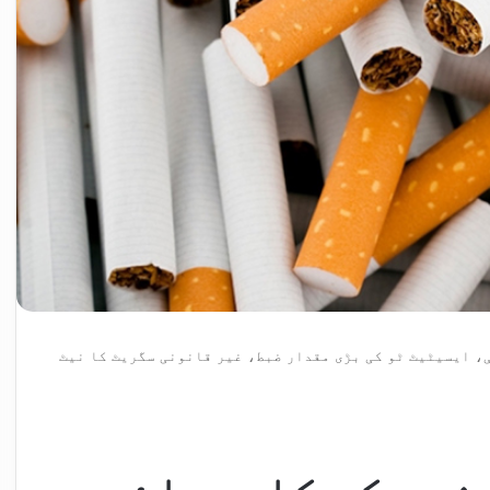
، ایسیٹیٹ ٹو کی بڑی مقدار ضبط، غیر قانونی سگریٹ کا نیٹ