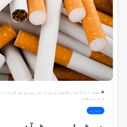
صفحۂ اوّل
/
تجارت
/
فیڈرل بورڈ آف ریونیو کی کارروائی
ورک بے نقاب
تجارت