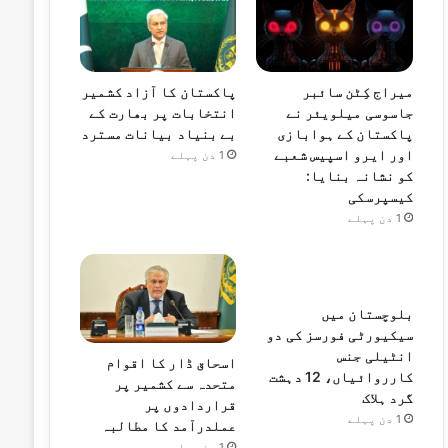
میراج کِٹن سائبر
پاکستان کا آزاد کشمیر
جاسوسی میلویئر نے
انتخابات پر بھارت کے
پاکستان کے ہوابازی
بے بنیاد بیانات مسترد
اور ایرو اسپیس شعبے
1 دن پہلے
کو نشانہ بنایا:
کیسپرسکی
1 دن پہلے
بلوچستان میں
سیکیورٹی فورسز کی دو
انٹیلی جنس
اسحاق ڈار کا اقوام
کارروائیاں، 12 دہشت
متحدہ سے کشمیر پر
گرد ہلاک
قراردادوں پر
1 دن پہلے
عملدرآمد کا مطالبہ
1 دن پہلے