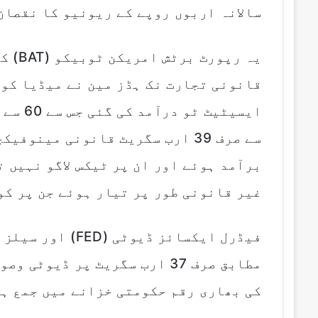
i
سالانہ اربوں روپے کے ریونیو کا نقصان
l
یہ رپ
غیر قانونی طور پر تیار ہوئے جن پر کو
مطابق صرف 37 ارب سگریٹ پر ڈی
کی بھاری رقم حکومتی خزانے میں جمع ہی