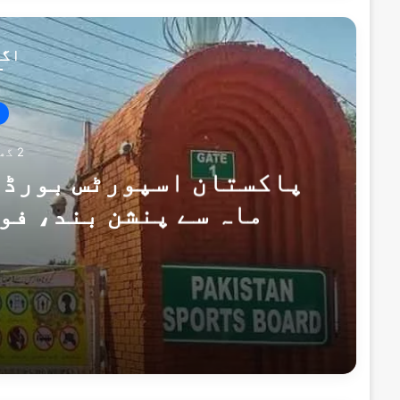
اگل
2 گھنٹے پہلے
پاکستان اسپورٹس بورڈ ک
ماہ سے پنشن بند، فو
2 گھنٹے پہلے