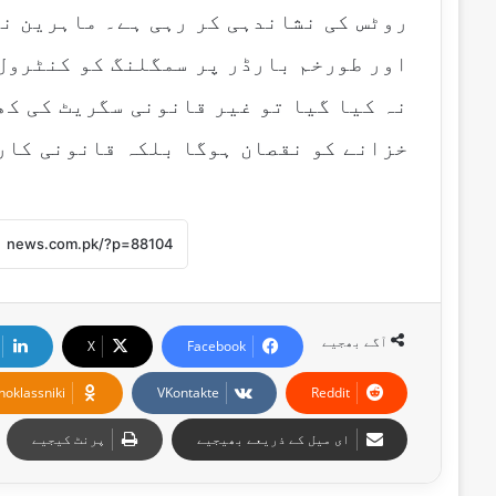
روٹس کی نشاندہی کر رہی ہے۔ ماہرین نے
اور طورخم بارڈر پر سمگلنگ کو کنٹرول 
نہ کیا گیا تو غیر قانونی سگریٹ کی کھ
خزانے کو نقصان ہوگا بلکہ قانونی کار
آگے بھجیے
X
Facebook
noklassniki
VKontakte
Reddit
ای میل کے ذریعے بھیجیے
پرنٹ کیجیے