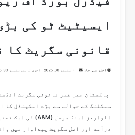
فیڈرل بورڈ آف ریو
ایسیٹیٹ ٹو کی بڑی
قانونی سگریٹ کا ن
اختر علی خان
S
ستمبر 30, 2025
آخری ترمیم ستمبر 30, 2025
e
n
d
پاکستان میں غیر قانونی سگریٹ انڈسٹر
a
سمگلنگ کے حوالے سے بڑے اسکینڈل کا ان
n
e
m
درآمد اور اصل سگریٹ پیداوار میں واض
a