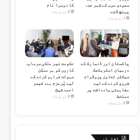
سعودی عرب کے شہر جدہ
کا دوسرا نام
پہنچ گئے
2 دن پہلے
1 دن پہلے
پاکستان اور ڈنمارک کے
حکومت غیر ملکی سرمایہ
درمیان اسٹریٹجک
کاروں کو ہر ممکن
سیکٹر تعاون پروگرام
سہولت فراہم کرنے کے
شروع کرنے کے لیے
لیے پُرعزم ہے، قیصر
مفاہمتی یادداشت پر
احمد شیخ
دستخط
2 دن پہلے
2 دن پہلے
اشتہار