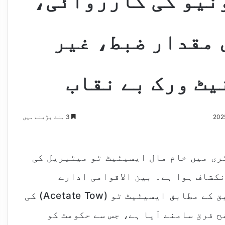
نیو کی کارروائی،
 مقدار ضبط، غیر
یٹ ورک بے نقاب
3 منٹ پڑھنے میں
ی میں خام مال ایسیٹیٹ ٹو میٹیریل کی
کشاف ہوا ہے۔ بین الاقوامی ادارے
الواریز اینڈ مرسل (A&M) کی ایک تحقیق کے مطابق ایسیٹیٹ ٹو (Acetate Tow) کی
ح فرق سامنے آیا ہے، جس سے حکومت کو