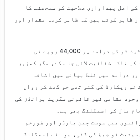
کی اصل پیداواری صلاحیت کو سمجھنے کا
ر ظاہر کرتے ہیں کہ ظاہر کردہ مقدار اور
حکومت نے مالی سال 2024-25 میں ایسیٹیٹ ٹو کی درآمد پر 44,000 روپے فی
کی تاکہ شفافیت لائی جا سکے، مگر کمزور
ور درآمد میں غلط بیانی میں اضافہ
کلو ٹن ایسیٹیٹ ٹو ریکارڈ کی گئی تھی جو گھٹ کر رواں
 اس کے باوجود مقامی غیر قانونی سگریٹ برانڈز کی
ام مال کی اسمگلنگ بھی ہے۔
ائیوں میں سوست چین بارڈر اور طورخم
سیٹیٹ ٹو ضبط کی گئی، جو نئے اسمگلنگ