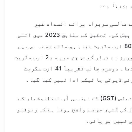
 ہورہا ہے۔
ورٹ برٹش امریکن ٹوبیکو (BAT) کے عالمی سربراہ برائے انسداد غیر
قانونی تجارت نک ہڈز مین نے میڈیا کو پیش کی۔ تحقیق کے مطابق 2023 میں اتنی
ایسیٹیٹ ٹو درآمد کی گئی جس سے 60 سے 80 ارب سگریٹ تیار ہو سکتے تھے۔ اس میں
سے صرف 39 ارب سگریٹ قانونی مینوفیکچررز نے تیار کیے، جن میں سے 2 ارب سگریٹ
برآمد ہوئے اور ان پر ٹیکس لاگو نہیں تھا۔ دوسری جانب تقریباً 41 ارب سگریٹ
ئی ڈیوٹی یا ٹیکس ادا نہیں کیا گیا۔
فیڈرل ایکسائز ڈیوٹی (FED) اور سیلز ٹیکس (GST) کے ایف بی آر اعدادوشمار کے
وٹی وصول کی گئی، جس سے واضح ہوتا ہے کہ ریونیو
 نہیں ہو پائی۔