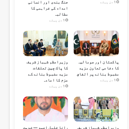
جنگ بندی اور انسانی
1 دن پہلے
امداد کی فراہمی کا
مطالبہ
1 دن پہلے
پاکستان اور صومالیہ
وزیراعظم شہباز شریف
کا دفاعی تعاون مزید
کا پاک چین تعلقات
مضبوط بنانے پر اتفاق
مزید مضبوط بنانے کے
عزم کا اعادہ
1 دن پہلے
1 دن پہلے
وزیراعظم شہباز شریف
رانا خلیل احمد — خدمت