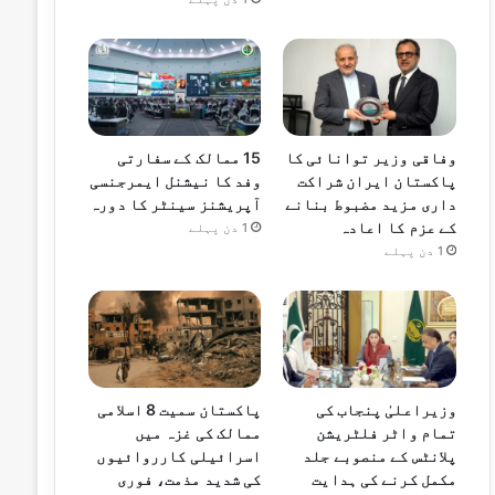
وفاقی وزیر توانائی کا
15 ممالک کے سفارتی
پاکستان ایران شراکت
وفد کا نیشنل ایمرجنسی
داری مزید مضبوط بنانے
آپریشنز سینٹر کا دورہ
کے عزم کا اعادہ
1 دن پہلے
1 دن پہلے
وزیراعلیٰ پنجاب کی
پاکستان سمیت 8 اسلامی
تمام واٹر فلٹریشن
ممالک کی غزہ میں
پلانٹس کے منصوبے جلد
اسرائیلی کارروائیوں
مکمل کرنے کی ہدایت
کی شدید مذمت، فوری