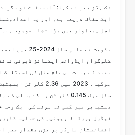
نک ہڈز مین نے کہا: “ایسیٹیٹ ٹو سگریٹ 
ایک شفاف ذریعہ ہے، اور یہ اعدادوشما
اصل پیداوار میں بڑا تضاد موجود ہے۔”
کلوگرام ایڈوانس ایکسائز ڈیوٹی نافذ 
نفاذ کے باعث اس خام مال کی اسمگلنگ ا
ہوگیا۔ 2023 میں 2.36 
سال صرف 0.145 کلو ٹن رہ گئی۔
دستیابی میں کمی نہ ہونے کی ایک وجہ خ
فیڈرل بورڈ آف ریونیو کی حالیہ کاررو
افغانستان بارڈر پر بڑی مقدار میں ای