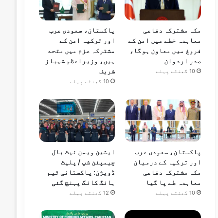
مکہ مشترکہ دفاعی
پاکستان، سعودی عرب
معاہدہ خطے میں امن کے
اور ترکیہ امن کے
فروغ میں معاون ہوگا،
مشترکہ عزم میں متحد
صدر اردوان
ہیں، وزیراعظم شہباز
شریف
10 گھنٹے پہلے
10 گھنٹے پہلے
پاکستان، سعودی عرب
ایشین ویمن نیٹ بال
اور ترکیہ کے درمیان
چیمپئن شپ / پلیٹ
مکہ مشترکہ دفاعی
ڈویژن: پاکستانی ٹیم
معاہدہ طے پا گیا
ہانگ کانگ پہنچ گئی
10 گھنٹے پہلے
12 گھنٹے پہلے