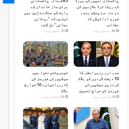
پاکستان اسپورٹس بورڈ
283 سالہ پاکستانی
کے ریٹائرڈ ملازمین کی
برتن ساز خاندان کے
دو ماہ سے پنشن بند،
وارث کو جنگ دے ژین میں
فوری ادائیگی کا
تہذیب کے "روحانی
مطالبہ
بھائی” مل گئے
40 منٹس پہلے
51 منٹس پہلے
صدر اور وزیراعظم کا
خیبرپختونخوا میں
10 دہشت گردوں کو ہلاک
سیکیورٹی فورسز کی
کرنے پر سیکیورٹی
کارروائیاں، 10 خوارج
فورسز کو خراجِ تحسین
ہلاک
10 گھنٹے پہلے
10 گھنٹے پہلے