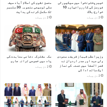
خیبرپختونخوا میں سیکیورٹی
محسن نقوی کی اسلام آباد سیف
ی
فورسز کی کارروائیاں، 10
سٹی توسیعی منصوبہ 30 ستمبر
ح
خوارج ہلاک
تک مکمل کرنے کی ہدایت
م
2 دن پہلے
2 دن پہلے
ا
ی
ت
ک
ا
ا
ع
ا
وزیراعظم شہباز شریف، سعودی
مکہ مشترکہ دفاعی معاہدے کی
د
ولی عہد اور صدر اردوان نے
یاد میں خصوصی ترانہ جاری
ہ
قصر الصفا میں جمعہ کی نماز
2 دن پہلے
ایک ساتھ ادا کی
2 دن پہلے