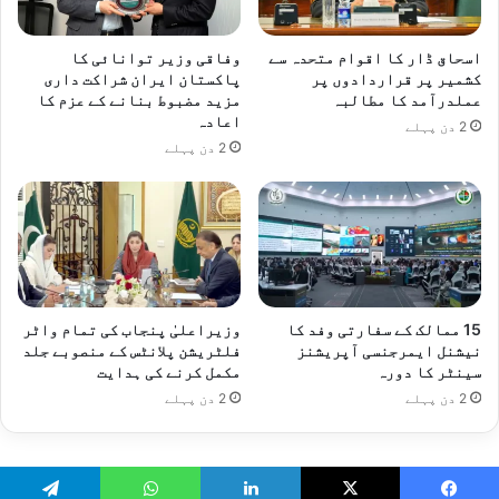
اسحاق ڈار کا اقوام متحدہ سے
وفاقی وزیر توانائی کا
کشمیر پر قراردادوں پر
پاکستان ایران شراکت داری
عملدرآمد کا مطالبہ
مزید مضبوط بنانے کے عزم کا
اعادہ
2 دن پہلے
2 دن پہلے
15 ممالک کے سفارتی وفد کا
وزیراعلیٰ پنجاب کی تمام واٹر
نیشنل ایمرجنسی آپریشنز
فلٹریشن پلانٹس کے منصوبے جلد
سینٹر کا دورہ
مکمل کرنے کی ہدایت
2 دن پہلے
2 دن پہلے