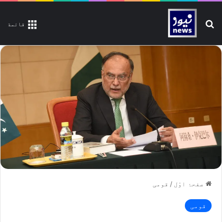
تلاش کیجیے
قائمة
صفحۂ اوّل
/
قومی
قومی