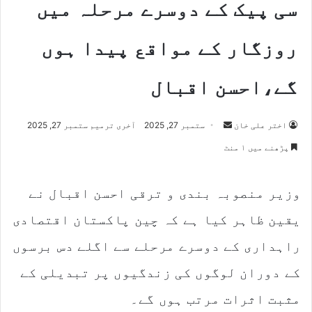
سی پیک کے دوسرے مرحلہ میں
روزگار کے مواقع پیدا ہوں
گے،احسن اقبال
اختر علی خان
S
ستمبر 27, 2025
آخری ترمیم ستمبر 27, 2025
e
پڑھنے میں ۱ منٹ
n
d
وزیر منصوبہ بندی و ترقی احسن اقبال نے
a
n
یقین ظاہر کیا ہے کہ چین پاکستان اقتصادی
e
m
راہداری کے دوسرے مرحلے سے اگلے دس برسوں
a
کے دوران لوگوں کی زندگیوں پر تبدیلی کے
i
l
مثبت اثرات مرتب ہوں گے۔