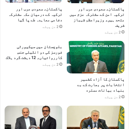
پاکستان، سعودی عرب اور
پاکستان، سعودی عرب اور
ترکیہ امن کے مشترکہ عزم میں
ترکیہ کے درمیان مکہ مشترکہ
متحد ہیں، وزیراعظم شہباز
دفاعی معاہدہ طے پا گیا
شریف
2 دن پہلے
2 دن پہلے
بلوچستان میں سیکیورٹی
فورسز کی دو انٹیلی جنس
کارروائیاں، 12 دہشت گرد ہلاک
2 دن پہلے
پاکستان کا آزاد کشمیر
انتخابات پر بھارت کے بے
بنیاد بیانات مسترد
2 دن پہلے