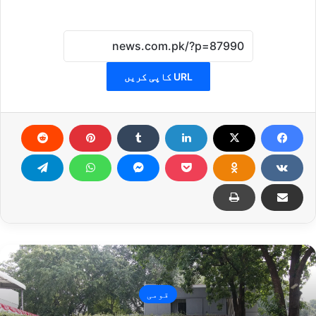
URL کاپی کریں
قومی