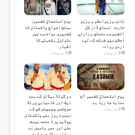
نائب وزیراعظم و وزیر
یومِ استحصالِ کشمیر:
خارجہ اسحاق ڈار کل
مسلح افواجِ پاکستان کا
القدس سے متعلق وزارتی
کشمیری عوام سے غیر
اجلاس میں شرکت کے لیے
متزلزل یکجہتی کا
اردن روانہ
اظہار
2 دن پہلے
2 دن پہلے
یومِ استحصالِ کشمیر آج
دو گولڈ میڈلز کے بعد
منایا جا رہا ہے
ایک اور کامیابی ورلڈ
جوجِٹسو چیمپئن شپ کے
2 دن پہلے
دوسرے روز بھی پاکستان
پوڈیم پر؛ محمد یوسف
علی اور عمر یاسین نے
برانز میڈل جیت لیا