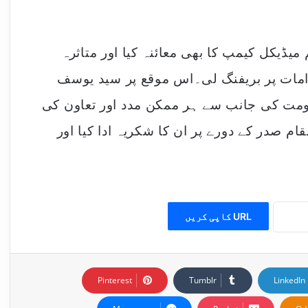
میڈیکل کیمپ کا بھی معائنہ کیا اور متاثرہ
دامات پر بریفنگ لی۔اس موقع پر سید یوسف
کومت کی جانب سے ہر ممکن مدد اور تعاون کی
ام صدر کے دورے پر ان کا شکریہ ادا کیا اور
URL کاپی کریں
Pinterest
Tumblr
LinkedIn