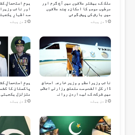
احسن اقبال کی گلگت بلتستان کے ترقیاتی م
ملک کے بیشتر علاقوں میں آج گرم اور
یومِ استحصالِ ک
ک
مرطوب موسم کا امکان، چند علاقوں
اور نائب وزیراع
ب
میں بارش کی پیش گوئی
سے اظہارِ یکجہت
ڑ
1 دن پہلے
2 دن پہلے
ھ
12 گھنٹے پہلے
ر
ہ
ی
ہ
ے
:
ا
ح
س
نائب وزیراعظم و وزیر خارجہ اسحاق
یومِ استحصالِ کش
ن
ڈار کل القدس سے متعلق وزارتی اجلاس
پاکستان کا کشمی
میں شرکت کے لیے اردن روانہ
متزلزل یکجہتی 
ا
ق
2 دن پہلے
2 دن پہلے
ب
ا
ل