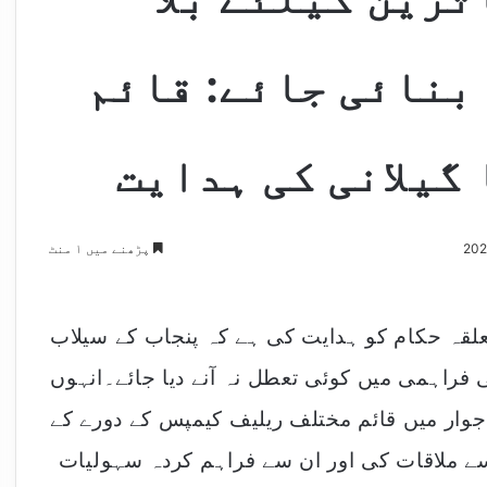
بنائی جائے: قائم
گیلانی کی ہدایت
پڑھنے میں ۱ منٹ
علقہ حکام کو ہدایت کی ہے کہ پنجاب کے سیلاب
 فراہمی میں کوئی تعطل نہ آنے دیا جائے۔انہوں
جوار میں قائم مختلف ریلیف کیمپس کے دورے کے
 سے ملاقات کی اور ان سے فراہم کردہ سہولیات