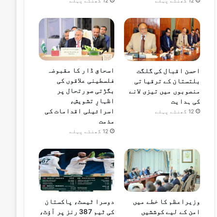
12 گھنٹے پہلے
12 گھنٹے پہلے
اسحاق ڈار کا مقبوضہ
احسن اقبال کی گلگت
فلسطینی علاقوں کی
بلتستان کے ترقیاتی
بگڑتی صورتحال پر
منصوبوں میں تیزی لانے
اظہارِ تشویش،
کی ہدایت
اسرائیلی اقدامات کی
12 گھنٹے پہلے
مذمت
12 گھنٹے پہلے
وزیراعظم کا خطے میں
دوسرا ٹیسٹ، پاکستان
امن کے لیے کوششیں
کی ٹیم 387 رنز پر آؤٹ،