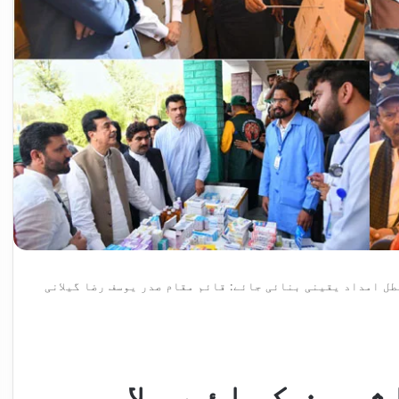
طل امداد یقینی بنائی جائے: قائم مقام صدر یوسف رضا گیلانی
ثرین کیلئے بلا