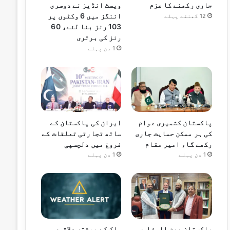
جاری رکھنے کا عزم
ویسٹ انڈیز نے دوسری
اننگز میں 6 وکٹوں پر
12 گھنٹے پہلے
103 رنز بنا لئے، 60
رنز کی برتری
1 دن پہلے
پاکستان کشمیری عوام
ایران کی پاکستان کے
کی ہر ممکن حمایت جاری
ساتھ تجارتی تعلقات کے
رکھے گا، امیر مقام
فروغ میں دلچسپی
1 دن پہلے
1 دن پہلے
پاکستان بین المذاہب
ملک کے بیشتر علاقوں