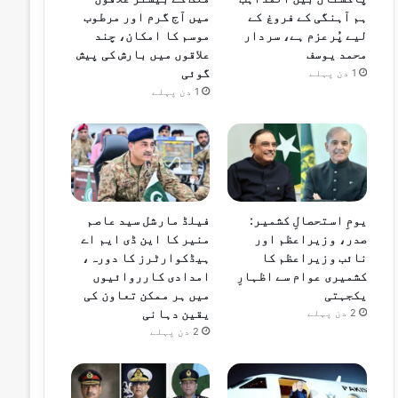
ہم آہنگی کے فروغ کے
میں آج گرم اور مرطوب
لیے پُرعزم ہے، سردار
موسم کا امکان، چند
محمد یوسف
علاقوں میں بارش کی پیش
گوئی
1 دن پہلے
1 دن پہلے
یومِ استحصالِ کشمیر:
فیلڈ مارشل سید عاصم
صدر، وزیراعظم اور
منیر کا این ڈی ایم اے
نائب وزیراعظم کا
ہیڈکوارٹرز کا دورہ،
کشمیری عوام سے اظہارِ
امدادی کارروائیوں
یکجہتی
میں ہر ممکن تعاون کی
یقین دہانی
2 دن پہلے
2 دن پہلے