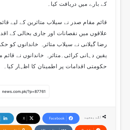
کے بارے میں دریافت کیا۔
l
قائم مقام صدر نے سیلاب متاثرین کے لیے قائم 
علاقوں میں نقصانات اور جاری بحالی کے اق
رضا گیلانی نے سیلاب متاثرہ خاندانوں کو ح
یقین دہانی کرائی۔متاثرہ خاندانوں نے قائم مق
حکومتی اقدامات پر اطمینان کا اظہار کیا۔
آگے بھجیے
X
Facebook