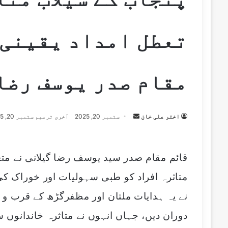
تعطل امداد یقینی 
مقام صدر یوسف رضا 
اختر علی خان
S
ستمبر 20, 2025
آخری ترمیم ستمبر 20, 2025
e
n
d
قائم مقام صدر سید یوسف رضا گیلانی نے مت
a
متاثرہ افراد کو طبی سہولیات اور خوراک کی
n
e
نے یہ ہدایات ملتان اور مظفرگڑھ کے قرب و 
m
دوران دیں، جہاں انہوں نے متاثرہ خاندانوں
a
i