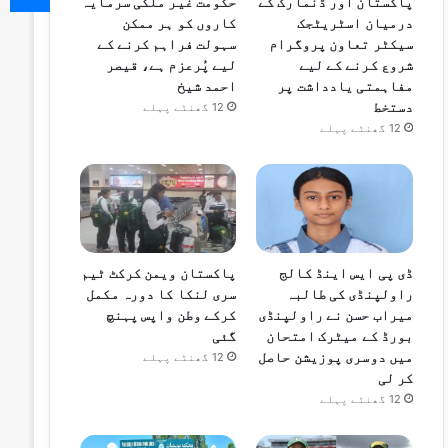
پاکستان اور ڈنمارک کے
حکومت غیر ملکی سرمایہ
درمیان اسٹریٹجک
کاروں کو ہر ممکن
سیکٹر تعاون پروگرام
سہولت فراہم کرنے کے
شروع کرنے کے لیے
لیے پُرعزم ہے، قیصر
مفاہمتی یادداشت پر
احمد شیخ
دستخط
12 گھنٹے پہلے
12 گھنٹے پہلے
ڈی پی ایس اینڈ کالج
پاکستان ویمن کرکٹ ٹیم
راولپنڈی کی طالبہ
سری لنکا کا دورہ مکمل
میراب حسن نے راولپنڈی
کرکے وطن واپس پہنچ
بورڈ کے میٹرک امتحان
گئی
میں دوسری پوزیشن حاصل
12 گھنٹے پہلے
کر لی
12 گھنٹے پہلے