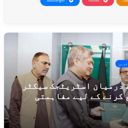
Messenger
Pocket
Od
ی خبر
قومی
 درمیان اسٹریٹجک سیکٹر
 کرنے کے لیے مفاہمتی
 پر دستخط