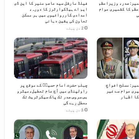
نصوبوں میں تیزی لانے کی ہدایت
شمیر: صدر، وزیراعظم
فیلڈ مارشل سید عاصم منیر کا این ڈی
ہ
ظم کا کشمیری عوام
ایم اے ہیڈکوارٹرز کا دورہ،
ہ
ی
امدادی کارروائیوں میں ہر ممکن
ے
تعاون کی یقین دہانی
:
2 دن پہلے
ص
اسحاق ڈار کا مقبوضہ فلسطینی علاقوں کی بگڑتی صورتحال پر اظہارِ تشویش، اسرائیلی اقدامات کی مذمت
د
ر
آ
ص
ف
ع
ل
ی
میر: مسلح افواجِ
چہلم حضرت امام حسینؓ کے موقع پر
ز
ری عوام سے غیر
راولپنڈی میں آج عام تعطیل،میٹرو
کا اظہار
بس سروس صدر تک پاک سیکرٹریٹ تک
ر
معطل رہے گی
د
ا
3 دن پہلے
ر
ی