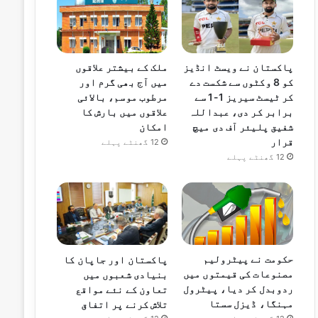
ملک کے بیشتر علاقوں
پاکستان نے ویسٹ انڈیز
میں آج بھی گرم اور
کو 8 وکٹوں سے شکست دے
مرطوب موسم، بالائی
کر ٹیسٹ سیریز 1-1 سے
علاقوں میں بارش کا
برابر کر دی، عبداللہ
امکان
شفیق پلیئر آف دی میچ
قرار
12 گھنٹے پہلے
12 گھنٹے پہلے
حکومت نے پیٹرولیم
پاکستان اور جاپان کا
مصنوعات کی قیمتوں میں
بنیادی شعبوں میں
ردوبدل کر دیا، پیٹرول
تعاون کے نئے مواقع
مہنگا، ڈیزل سستا
تلاش کرنے پر اتفاق