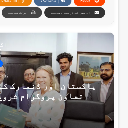
noklassniki
VKontakte
Reddit
ای میل کے ذریعے بھیجیے
پرنٹ کیجیے
اگل
12 گھنٹے پہلے
پاکستان اور ڈنمارک کے
تعاون پروگرام شروع
یادداشت