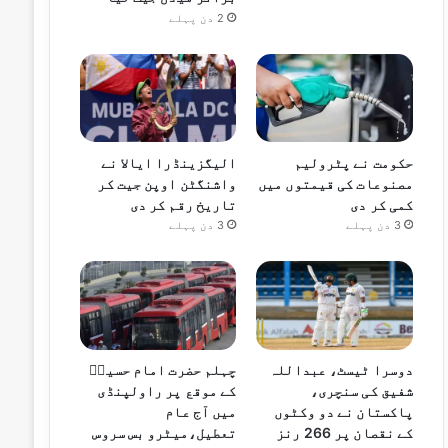
2 دن پہلے
حکومت نے پٹرولیم
الیگزینڈرا ایالا نے
مصنوعات کی قیمتوں میں
واشنگٹن اوپن جیت کر
کمی کر دی
تاریخ رقم کر دی
3 دن پہلے
3 دن پہلے
دوسرا ٹیسٹ، عبداللہ
چہلم حضرت امام حسینؓ
شفیق کی سنچری،
کے موقع پر راولپنڈی
پاکستان نے دو وکٹوں
میں آج عام
کے نقصان پر 266 رنز
تعطیل،میٹرو بس سروس