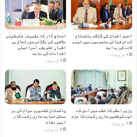
ی
ک
ر
ف
ا
ئ
احسن اقبال کی گلگت بلتستان
اسحاق ڈار کا مقبوضہ فلسطینی
ن
کے ترقیاتی منصوبوں میں تیزی
علاقوں کی بگڑتی صورتحال پر
ل
لانے کی ہدایت
اظہارِ تشویش، اسرائیلی
م
اقدامات کی مذمت
1 دن پہلے
ی
1 دن پہلے
ں
پ
ہ
ن
چ
گ
ئ
وزیراعظم کا خطے میں امن کے
پاکستان کشمیری عوام کی ہر
ے
لیے کوششیں جاری رکھنے کا عزم
ممکن حمایت جاری رکھے گا،
امیر مقام
1 دن پہلے
2 دن پہلے