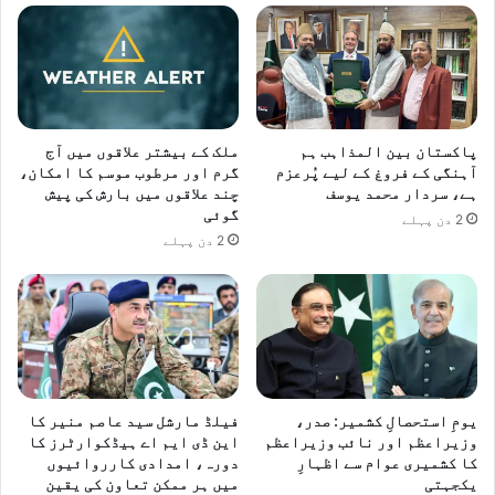
پاکستان بین المذاہب ہم
ملک کے بیشتر علاقوں میں آج
آہنگی کے فروغ کے لیے پُرعزم
گرم اور مرطوب موسم کا امکان،
ہے، سردار محمد یوسف
چند علاقوں میں بارش کی پیش
گوئی
2 دن پہلے
2 دن پہلے
یومِ استحصالِ کشمیر: صدر،
فیلڈ مارشل سید عاصم منیر کا
وزیراعظم اور نائب وزیراعظم
این ڈی ایم اے ہیڈکوارٹرز کا
کا کشمیری عوام سے اظہارِ
دورہ، امدادی کارروائیوں
یکجہتی
میں ہر ممکن تعاون کی یقین