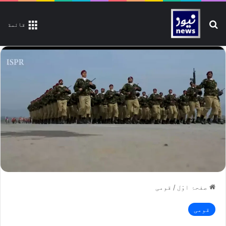
تلاش کیجیے
قائمة
صفحۂ اوّل
/
قومی
قومی