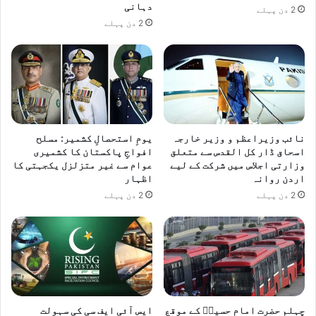
دہانی
2 دن پہلے
2 دن پہلے
نائب وزیراعظم و وزیر خارجہ
یومِ استحصالِ کشمیر: مسلح
اسحاق ڈار کل القدس سے متعلق
افواجِ پاکستان کا کشمیری
وزارتی اجلاس میں شرکت کے لیے
عوام سے غیر متزلزل یکجہتی کا
اردن روانہ
اظہار
2 دن پہلے
2 دن پہلے
چہلم حضرت امام حسینؓ کے موقع
ایس آئی ایف سی کی سہولت