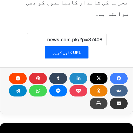
بحریہ کی شاندار کامیابیوں کو بھی
سراہتا ہے۔
URL کاپی کریں