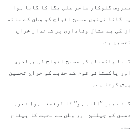
i
معروف گلوکار ساحر علی بگا کا گایا ہوا
l
یہ گانا تینوں مسلح افواج کو وطن کے ساتھ
ان کی بے مثال وفاداری پر شاندار خراج
تحسین ہے۔
گانا پاکستان کی مسلح افواج کی بہادری
اور پاکستانی قوم کے جذبے کو خراج تحسین
پیش کرتا ہے۔
گانے میں ’’اللہ ہو‘‘ کا گونجتا ہوا نعرہ
دشمن کو چیلنج اور وطن سے محبت کا پیغام
ہے۔