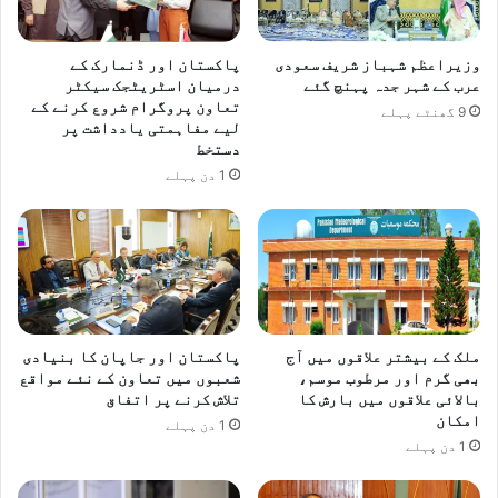
د
ر
ر
ا
چ
ز
وزیراعظم شہباز شریف سعودی
پاکستان اور ڈنمارک کے
ڑ
ن
عرب کے شہر جدہ پہنچ گئے
درمیان اسٹریٹجک سیکٹر
ھ
تعاون پروگرام شروع کرنے کے
و
9 گھنٹے پہلے
لیے مفاہمتی یادداشت پر
ا
و
دستخط
ن
ا
ے
1 دن پہلے
ک
ک
ج
ی
و
ت
ک
ق
و
ر
و
ی
چ
ب
ک
ملک کے بیشتر علاقوں میں آج
پاکستان اور جاپان کا بنیادی
و
بھی گرم اور مرطوب موسم،
شعبوں میں تعاون کے نئے مواقع
ش
بالائی علاقوں میں بارش کا
تلاش کرنے پر اتفاق
ک
امکان
1 دن پہلے
س
1 دن پہلے
ت
د