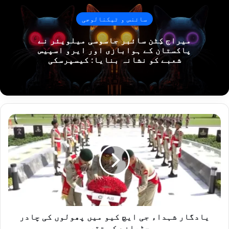
سائنس و ٹیکنالوجی
میراج کِٹن سائبر جاسوسی میلویئر نے
پاکستان کے ہوابازی اور ایرو اسپیس
شعبے کو نشانہ بنایا: کیسپرسکی
ی
ا
د
گ
ا
ر
ش
ہ
د
ا
یادگار شہداء جی ایچ کیو میں پھولوں کی چادر
ء
چڑھانے کی تقریب