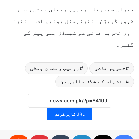
دوران سیمینار زوہیب رمضان بھٹی، صدر
لاہور ڈویژن انٹرنیشنل یونین آف رائٹرز
اور تحریم قاضی کو شیلڈز بھی پیش کی
گئیں۔
تحریم قاضی
زوہیب رمضان بھٹی
منشیات کے خلاف عالمی دن
URL کاپی کریں