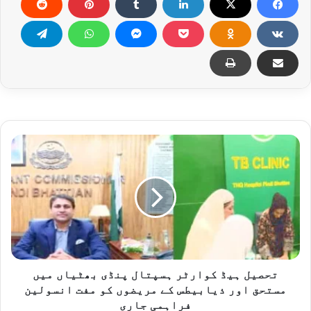
ت
ح
ص
ی
ل
ہ
ی
ڈ
ک
و
تحصیل ہیڈ کوارٹر ہسپتال پنڈی بھٹیاں میں
ا
مستحق اور ذیابیطس کے مریضوں کو مفت انسولین
ر
فراہمی جاری