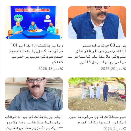
پی پی 83 خوشاب کے ضمنی
ریڈیو پاکستان ایف ایم 101
انتخاب میں سردار ظفر خان
سرگودھا کے زیراہتمام محمد
بلوچ کی بلا مقابلہ کامیابی نے
حسین شوق کی برسی پر خصوصی
سیاسی روایات بدل ڈالیں
گفتگو
مئی 20, 2026
مئی 18, 2026
نیو سیٹلائٹ ٹاؤن سرگودھا میں
ایکس پریذیڈنٹ ڈی بی اے خوشاب
ایک اور نئے پارک کا قیام
ایڈووکیٹ ملک طاہر رضا بگھور
— ایک ہردلعزیز سماجی شخصیت
مئی 7, 2026