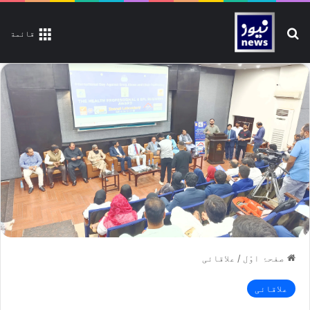
تلاش کیجیے
قائمة
صفحۂ اوّل
/
علاقائی
علاقائی