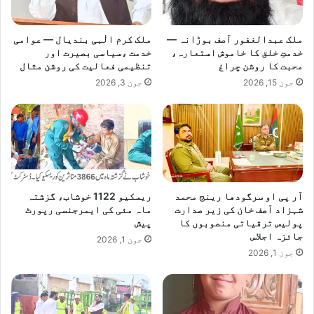
ں
ا
ک
د
ملک عبدالغفور آصف بوڑانہ —
ملک کرم الٰہی بندیال — عوامی
و
آ
خدمتِ خلق کا خاموش استعارہ،
خدمت ،سیاسی بصیرت اور
م
م
محبت کا روشن چراغ
تنظیمی فعالیت کی روشن مثال
ف
د
جون 15, 2026
جون 3, 2026
ت
،
ا
ن
ن
ی
س
و
و
ز
ل
1
ی
ک
ن
ے
آر پی او سرگودھا رینج محمد
ریسکیو 1122 خوشاب، گزشتہ
ف
ب
شہزاد آصف خان کی زیر صدارت
ماہ مئی کی ایمرجنسی رپورٹ
ر
ی
پولیس ترقیاتی منصوبوں کا
پیش
ا
و
جائزہ اجلاس
جون 1, 2026
ہ
ر
جون 1, 2026
م
و
ی
چ
ج
ی
ا
ف