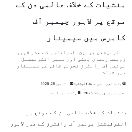
منشیات کے خلاف عالمی دن کے
موقع پر لاہور چیمبر آف
کامرس میں سیمینار
انٹرنیشنل یونین آف رائٹرز کے صدر لاہور
زوہیب رمضان بھٹی اور ممبر انٹرنیشنل
یونین آف رائٹرز تحریم قاضی کی سیمینار
میں شرکت
راجہ نور الہی عاطف (خوشاب)
S
جون 26, 2025
e
آخری ترمیم جون 28, 2025
پڑھنے میں ۱ منٹ
n
d
منشیات کے خلاف عالمی دن کے موقع پر
a
n
انٹرنیشنل یونین آف رائٹرز کے صدر لاہور
e