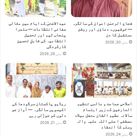
ر
ک
ی
ا
ش
ف
شجاع الرحمٰن اعوان کی سالگرہ
عیدالاضحیٰ کے ایام میں مثالی
— خوشیوں، دعاؤں اور روشن
صفائی انتظامات — ستھرا
خ
مستقبل کا دن
پنجاب ٹیم اور تحصیل
و
انتظامیہ کی قابلِ تحسین
ا
مئی 30, 2026
کارکردگی
ج
مئی 29, 2026
ہ
س
ے
م
ل
ا
ق
ا
اصلاحی جماعت و عالمی تنظیم
ریڈیو پاکستان سرگودھا کی
ت
العارفین کے زیر اہتمام
اکیسویں سالگرہ — آواز جو
سالانہ عظیم الشان محفل میلاد
دلوں کو جوڑتی رہی
مصطفی ا صلی اللہ علیہ والہ
مئی 21, 2026
وسلم کا انعقاد
مئی 24, 2026