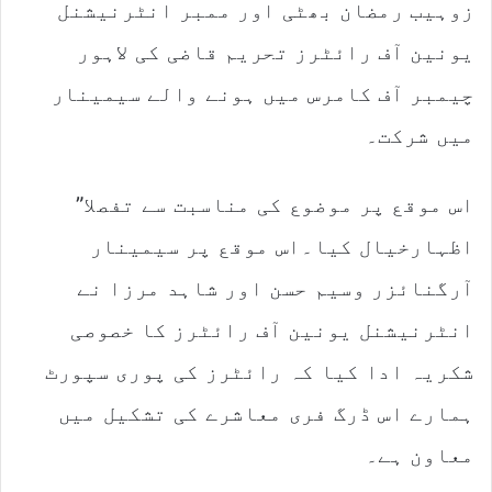
m
زوہیب رمضان بھٹی اور ممبر انٹرنیشنل
a
یونین آف رائٹرز تحریم قاضی کی لاہور
i
l
چیمبر آف کامرس میں ہونے والے سیمینار
میں شرکت۔
اس موقع پر موضوع کی مناسبت سے تفصلا”
اظہارخیال کیا۔اس موقع پر سیمینار
آرگنائزر وسیم حسن اور شاہد مرزا نے
انٹرنیشنل یونین آف رائٹرز کا خصوصی
شکریہ ادا کیا کہ رائٹرز کی پوری سپورٹ
ہمارے اس ڈرگ فری معاشرے کی تشکیل میں
معاون ہے۔